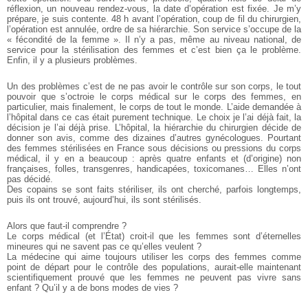
réflexion, un nouveau rendez-vous, la date d’opération est fixée. Je m’y
prépare, je suis contente. 48 h avant l’opération, coup de fil du chirurgien,
l’opération est annulée, ordre de sa hiérarchie. Son service s’occupe de la
« fécondité de la femme ». Il n’y a pas, même au niveau national, de
service pour la stérilisation des femmes et c’est bien ça le problème.
Enfin, il y a plusieurs problèmes.
Un des problèmes c’est de ne pas avoir le contrôle sur son corps, le tout
pouvoir que s’octroie le corps médical sur le corps des femmes, en
particulier, mais finalement, le corps de tout le monde. L’aide demandée à
l’hôpital dans ce cas était purement technique. Le choix je l’ai déjà fait, la
décision je l’ai déjà prise.
L’hôpital, la hiérarchie du chirurgien décide de
donner son avis, comme des dizaines d’autres gynécologues. Pourtant
des femmes stérilisées en France sous décisions ou pressions du corps
médical, il y en a beaucoup : après quatre enfants et (d’origine) non
françaises, folles, transgenres, handicapées, toxicomanes… Elles n’ont
pas décidé.
Des copains se sont faits stériliser, ils ont cherché, parfois longtemps,
puis ils ont trouvé, aujourd’hui, ils sont stérilisés.
Alors que faut-il comprendre ?
Le corps médical (et l’État) croit-il que les femmes sont d’éternelles
mineures qui ne savent pas ce qu’elles veulent ?
La médecine qui aime toujours utiliser les corps des femmes comme
point de départ pour le contrôle des populations, aurait-elle maintenant
scientifiquement prouvé que les femmes ne peuvent pas vivre sans
enfant ? Qu’il y a de bons modes de vies ?