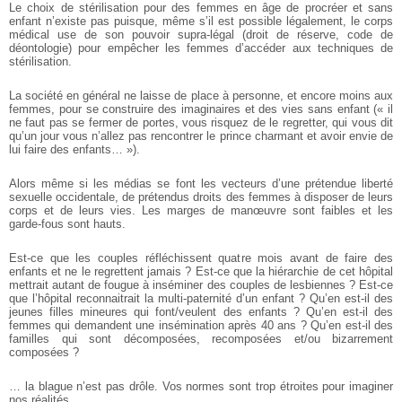
Le choix de stérilisation pour des femmes en âge de procréer et sans
enfant n’existe pas puisque, même s’il est possible légalement, le corps
médical use de son pouvoir supra-légal (droit de réserve, code de
déontologie) pour empêcher les femmes d’accéder aux techniques de
stérilisation.
La société en général ne laisse de place à personne, et encore moins aux
femmes, pour se construire des imaginaires et des vies sans enfant (« il
ne faut pas se fermer de portes, vous risquez de le regretter, qui vous dit
qu’un jour vous n’allez pas rencontrer le prince charmant et avoir envie de
lui faire des enfants… »).
Alors même si les médias se font les vecteurs d’une prétendue liberté
sexuelle occidentale, de prétendus droits des femmes à disposer de leurs
corps et de leurs vies. Les marges de manœuvre sont faibles et les
garde-fous sont hauts.
Est-ce que les couples réfléchissent quatre mois avant de faire des
enfants et ne le regrettent jamais ? Est-ce que la hiérarchie de cet hôpital
mettrait autant de fougue à inséminer des couples de lesbiennes ? Est-ce
que l’hôpital reconnaitrait la multi-paternité d’un enfant ? Qu’en est-il des
jeunes filles mineures qui font/veulent des enfants ? Qu’en est-il des
femmes qui demandent une insémination après 40 ans ? Qu’en est-il des
familles qui sont décomposées, recomposées et/ou bizarrement
composées ?
… la blague n’est pas drôle. Vos normes sont trop étroites pour imaginer
nos réalités.