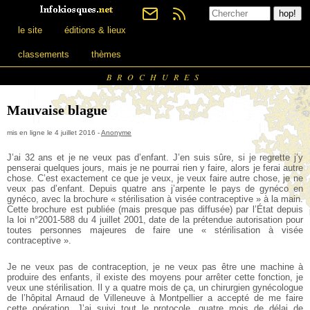
le site
éditions & lieux
classements
thèmes
BROCHURES
Mauvaise blague
mis en ligne le 4 juillet 2016 -
Anonyme
J’ai 32 ans et je ne veux pas d’enfant. J’en suis sûre, si je regrette j’y
penserai quelques jours, mais je ne pourrai rien y faire, alors je ferai autre
chose. C’est exactement ce que je veux, je veux faire autre chose, je ne
veux pas d’enfant. Depuis quatre ans j’arpente le pays de gynéco en
gynéco, avec la brochure « stérilisation à visée contraceptive » à la main.
Cette brochure est publiée (mais presque pas diffusée) par l’État depuis
la loi n°2001-588 du 4 juillet 2001, date de la prétendue autorisation pour
toutes personnes majeures de faire une « stérilisation à visée
contraceptive ».
Je ne veux pas de contraception, je ne veux pas être une machine à
produire des enfants, il existe des moyens pour arrêter cette fonction, je
veux une stérilisation.
Il y a quatre mois de ça, un chirurgien gynécologue
de l’hôpital Arnaud de Villeneuve à Montpellier a accepté de me faire
cette opération. J’ai suivi tout le protocole, quatre mois de délai de