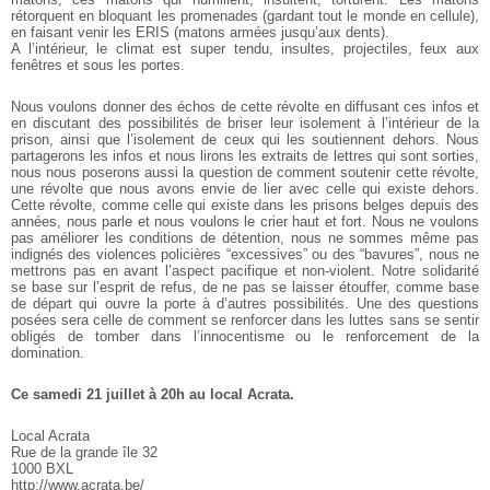
rétorquent en bloquant les promenades (gardant tout le monde en cellule),
en faisant venir les ERIS (matons armées jusqu’aux dents).
A l’intérieur, le climat est super tendu, insultes, projectiles, feux aux
fenêtres et sous les portes.
Nous voulons donner des échos de cette révolte en diffusant
ces infos et
en discutant des possibilités de briser leur isolement à l’intérieur de la
prison, ainsi que l’isolement de ceux qui les soutiennent dehors. Nous
partagerons les infos et nous lirons les extraits de lettres qui sont sorties,
nous nous poserons aussi la question de comment soutenir cette révolte,
une révolte que nous avons envie de lier avec celle qui existe dehors.
Cette révolte, comme celle qui existe dans les prisons belges depuis des
années, nous parle et nous voulons le crier haut et fort. Nous ne voulons
pas améliorer les conditions de détention, nous ne sommes même pas
indignés des violences policières “excessives” ou des “bavures”, nous ne
mettrons pas en avant l’aspect pacifique et non-violent. Notre solidarité
se base sur l’esprit de refus, de ne pas se laisser étouffer, comme base
de départ qui ouvre la porte à d’autres possibilités. Une des questions
posées sera celle de comment se renforcer dans les luttes sans se sentir
obligés de tomber dans l’innocentisme ou le renforcement de la
domination.
Ce samedi 21 juillet à 20h au local Acrata.
Local Acrata
Rue de la grande île 32
1000 BXL
http://www.acrata.be/