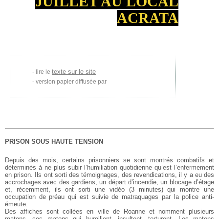
JUILLET AU LOCAL
ACRATA
texte sur le site
lire le
version papier diffusée par
PRISON SOUS HAUTE TENSION
Depuis des mois, certains prisonniers se sont montrés combatifs et
déterminés à ne plus subir l’humiliation quotidienne qu’est l’enfermement
en prison. Ils ont sorti des témoignages, des revendications, il y a eu des
accrochages avec des gardiens, un départ d’incendie, un blocage d’étage
et, récemment, ils ont sorti une vidéo (3 minutes) qui montre une
occupation de préau qui est suivie de matraquages par la police anti-
émeute.
Des affiches sont collées en ville de Roanne et nomment plusieurs
matons, ces matons qui humilient, insultent, torturent. Les matons