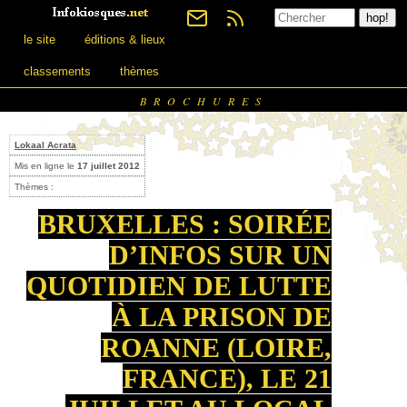
le site
éditions & lieux
classements
thèmes
BROCHURES
Lokaal Acrata
Mis en ligne le
17 juillet 2012
Thèmes :
BRUXELLES : SOIRÉE
D’INFOS SUR UN
QUOTIDIEN DE LUTTE
À LA PRISON DE
ROANNE (LOIRE,
FRANCE), LE 21