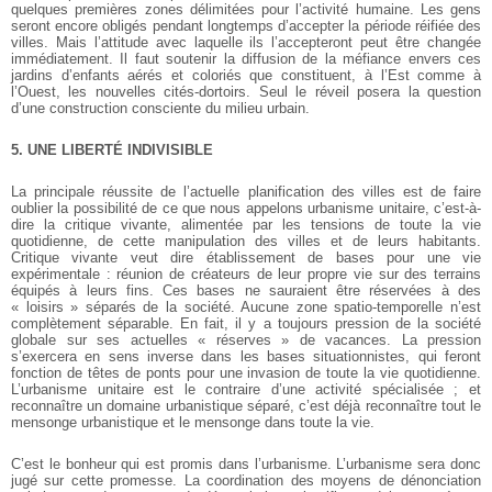
quelques premières zones délimitées pour l’activité humaine. Les gens
seront encore obligés pendant longtemps d’accepter la période réifiée des
villes. Mais l’attitude avec laquelle ils l’accepteront peut être changée
immédiatement. Il faut soutenir la diffusion de la méfiance envers ces
jardins d’enfants aérés et coloriés que constituent, à l’Est comme à
l’Ouest, les nouvelles cités-dortoirs. Seul le réveil posera la question
d’une construction consciente du milieu urbain.
5. UNE LIBERTÉ INDIVISIBLE
La principale réussite de l’actuelle planification des villes est de faire
oublier la possibilité de ce que nous appelons urbanisme unitaire, c’est-à-
dire la critique vivante, alimentée par les tensions de toute la vie
quotidienne, de cette manipulation des villes et de leurs habitants.
Critique vivante veut dire établissement de bases pour une vie
expérimentale : réunion de créateurs de leur propre vie sur des terrains
équipés à leurs fins. Ces bases ne sauraient être réservées à des
« loisirs » séparés de la société. Aucune zone spatio-temporelle n’est
complètement séparable. En fait, il y a toujours pression de la société
globale sur ses actuelles « réserves » de vacances. La pression
s’exercera en sens inverse dans les bases situationnistes, qui feront
fonction de têtes de ponts pour une invasion de toute la vie quotidienne.
L’urbanisme unitaire est le contraire d’une activité spécialisée ; et
reconnaître un domaine urbanistique séparé, c’est déjà reconnaître tout le
mensonge urbanistique et le mensonge dans toute la vie.
C’est le bonheur qui est promis dans l’urbanisme. L’urbanisme sera donc
jugé sur cette promesse. La coordination des moyens de dénonciation