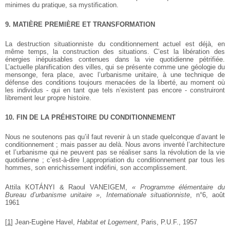
minimes du pratique, sa mystification.
9. MATIÈRE PREMIÈRE ET TRANSFORMATION
La destruction situationniste du conditionnement actuel est déjà, en
même temps, la construction des situations. C’est la libération des
énergies inépuisables contenues dans la vie quotidienne pétrifiée.
L’actuelle planification des villes, qui se présente comme une géologie du
mensonge, fera place, avec l’urbanisme unitaire, à une technique de
défense des conditions toujours menacées de la liberté, au moment où
les individus - qui en tant que tels n’existent pas encore - construiront
librement leur propre histoire.
10. FIN DE LA PRÉHISTOIRE DU CONDITIONNEMENT
Nous ne soutenons pas qu’il faut revenir à un stade quelconque d’avant le
conditionnement ; mais passer au delà. Nous avons inventé l’architecture
et l’urbanisme qui ne peuvent pas se réaliser sans la révolution de la vie
quotidienne ; c’est-à-dire l,appropriation du conditionnement par tous les
hommes, son enrichissement indéfini, son accomplissement.
Attila KOTÁNYI & Raoul VANEIGEM,
« Programme élémentaire du
Bureau d’urbanisme unitaire »
,
Internationale situationniste
, n°6, août
1961
[
1
]
Jean-Eugène Havel,
Habitat et Logement
, Paris, P.U.F., 1957