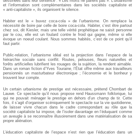
dessinées dans leur sentence : « Les morts ne parlent pas ». L’urbanisme
et l’information sont complémentaires dans les sociétés capitaliste et
« anti-capitaliste », ils organisent le silence.
Habiter est le « buvez coca-cola » de l’urbanisme. On remplace la
nécessité de boire par celle de boire coca-cola. Habiter, c’est être partout
chez soi, dit Kiesler, mais une telle vérité prophétique ne saisit personne
par le cou, elle est un foulard contre le froid qui gagne, même si elle
évoque un noeud coulant. Nous sommes habités, c’est de ce point qu’il
faut partir.
Public-relation, l’urbanisme idéal est la projection dans l’espace de la
hiérarchie sociale sans conflit. Routes, pelouses, fleurs naturelles et
forêts artificielles lubrifient les rouages de la sujétion, la rendent aimable.
Dans un roman fiction d’Yves Touraine, l’État offre même aux travailleurs
pensionnés un masturbateur électronique ; l’économie et le bonheur y
trouvent leur compte.
Un certain urbanisme de prestige est nécessaire, prétend Chombart de
Lauwe. Ce spectacle qu’il nous propose rend Haussmann folklorique, lui
qui ne pouvait ménager le prestige en dehors d’un champ de tir. Cette
fois, il s’agit d’organiser scéniquement le spectacle sur la vie quotidienne,
de laisser vivre chacun dans le cadre correspondant au rôle que la
société capitaliste lui impose, de l’isoler davantage en l’éduquant comme
un aveugle à se reconnaître illusoirement dans une matérialisation de sa
propre aliénation.
L’éducation capitaliste de l’espace n’est rien que l’éducation dans un