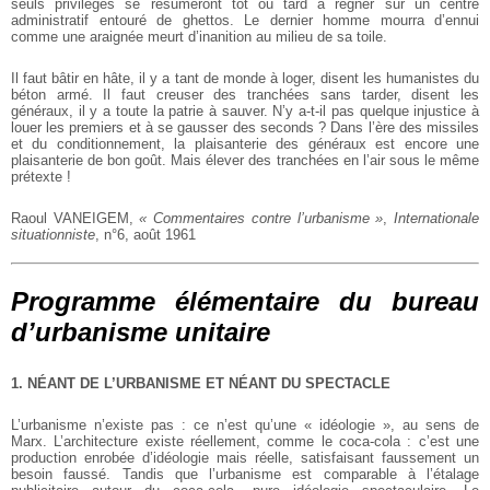
seuls privilèges se résumeront tôt ou tard à régner sur un centre
administratif entouré de ghettos. Le dernier homme mourra d’ennui
comme une araignée meurt d’inanition au milieu de sa toile.
Il faut bâtir en hâte, il y a tant de monde à loger, disent les humanistes du
béton armé. Il faut creuser des tranchées sans tarder, disent les
généraux, il y a toute la patrie à sauver. N’y a-t-il pas quelque injustice à
louer les premiers et à se gausser des seconds ? Dans l’ère des missiles
et du conditionnement, la plaisanterie des généraux est encore une
plaisanterie de bon goût. Mais élever des tranchées en l’air sous le même
prétexte !
Raoul VANEIGEM,
« Commentaires contre l’urbanisme »
,
Internationale
situationniste
, n°6, août 1961
Programme élémentaire du bureau
d’urbanisme unitaire
1. NÉANT DE L’URBANISME ET NÉANT DU SPECTACLE
L’urbanisme n’existe pas : ce n’est qu’une « idéologie », au sens de
Marx. L’architecture existe réellement, comme le coca-cola : c’est une
production enrobée d’idéologie mais réelle, satisfaisant faussement un
besoin faussé. Tandis que l’urbanisme est comparable à l’étalage