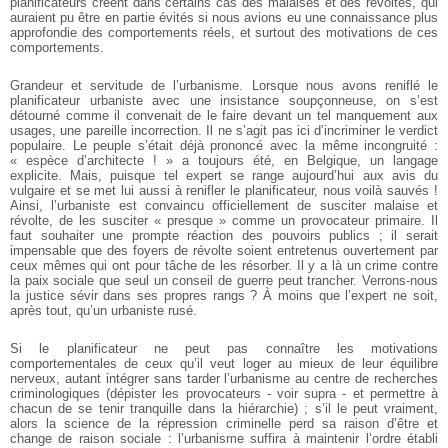
planificateurs créent dans certains cas des malaises et des révoltes, qui
auraient pu être en partie évités si nous avions eu une connaissance plus
approfondie des comportements réels, et surtout des motivations de ces
comportements.
Grandeur et servitude de l’urbanisme. Lorsque nous avons reniflé le
planificateur urbaniste avec une insistance soupçonneuse, on s’est
détourné comme il convenait de le faire devant un tel manquement aux
usages, une pareille incorrection. Il ne s’agit pas ici d’incriminer le verdict
populaire. Le peuple s’était déjà prononcé avec la même incongruité :
« espèce d’architecte ! » a toujours été, en Belgique, un langage
explicite. Mais, puisque tel expert se range aujourd’hui aux avis du
vulgaire et se met lui aussi à renifler le planificateur, nous voilà sauvés !
Ainsi, l’urbaniste est convaincu officiellement de susciter malaise et
révolte, de les susciter « presque » comme un provocateur primaire. Il
faut souhaiter une prompte réaction des pouvoirs publics ; il serait
impensable que des foyers de révolte soient entretenus ouvertement par
ceux mêmes qui ont pour tâche de les résorber. Il y a là un crime contre
la paix sociale que seul un conseil de guerre peut trancher. Verrons-nous
la justice sévir dans ses propres rangs ? À moins que l’expert ne soit,
après tout, qu’un urbaniste rusé.
Si le planificateur ne peut pas connaître les motivations
comportementales de ceux qu’il veut loger au mieux de leur équilibre
nerveux, autant intégrer sans tarder l’urbanisme au centre de recherches
criminologiques (dépister les provocateurs - voir supra - et permettre à
chacun de se tenir tranquille dans la hiérarchie) ; s’il le peut vraiment,
alors la science de la répression criminelle perd sa raison d’être et
change de raison sociale : l’urbanisme suffira à maintenir l’ordre établi