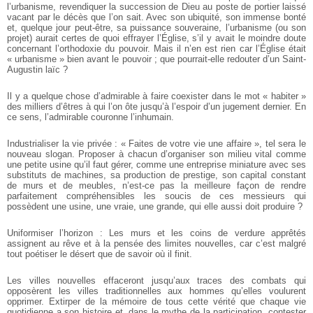
l’urbanisme, revendiquer la succession de Dieu au poste de portier laissé
vacant par le décès que l’on sait. Avec son ubiquité, son immense bonté
et, quelque jour peut-être, sa puissance souveraine, l’urbanisme (ou son
projet) aurait certes de quoi effrayer l’Église, s’il y avait le moindre doute
concernant l’orthodoxie du pouvoir. Mais il n’en est rien car l’Église était
« urbanisme » bien avant le pouvoir ; que pourrait-elle redouter d’un Saint-
Augustin laïc ?
Il y a quelque chose d’admirable à faire coexister dans le mot « habiter »
des milliers d’êtres à qui l’on ôte jusqu’à l’espoir d’un jugement dernier. En
ce sens, l’admirable couronne l’inhumain.
Industrialiser la vie privée : « Faites de votre vie une affaire », tel sera le
nouveau slogan. Proposer à chacun d’organiser son milieu vital comme
une petite usine qu’il faut gérer, comme une entreprise miniature avec ses
substituts de machines, sa production de prestige, son capital constant
de murs et de meubles, n’est-ce pas la meilleure façon de rendre
parfaitement compréhensibles les soucis de ces messieurs qui
possèdent une usine, une vraie, une grande, qui elle aussi doit produire ?
Uniformiser l’horizon : Les murs et les coins de verdure apprêtés
assignent au rêve et à la pensée des limites nouvelles, car c’est malgré
tout poétiser le désert que de savoir où il finit.
Les villes nouvelles effaceront jusqu’aux traces des combats qui
opposèrent les villes traditionnelles aux hommes qu’elles voulurent
opprimer. Extirper de la mémoire de tous cette vérité que chaque vie
quotidienne a son histoire et, dans le mythe de la participation, contester