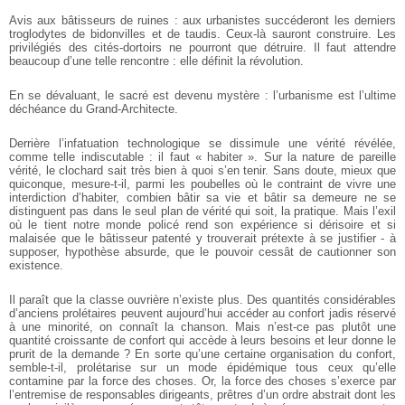
Avis aux bâtisseurs de ruines : aux urbanistes succéderont les derniers
troglodytes de bidonvilles et de taudis. Ceux-là sauront construire. Les
privilégiés des cités-dortoirs ne pourront que détruire. Il faut attendre
beaucoup d’une telle rencontre : elle définit la révolution.
En se dévaluant, le sacré est devenu mystère : l’urbanisme est l’ultime
déchéance du Grand-Architecte.
Derrière l’infatuation technologique se dissimule une vérité révélée,
comme telle indiscutable : il faut « habiter ». Sur la nature de pareille
vérité, le clochard sait très bien à quoi s’en tenir. Sans doute, mieux que
quiconque, mesure-t-il, parmi les poubelles où le contraint de vivre une
interdiction d’habiter, combien bâtir sa vie et bâtir sa demeure ne se
distinguent pas dans le seul plan de vérité qui soit, la pratique. Mais l’exil
où le tient notre monde policé rend son expérience si dérisoire et si
malaisée que le bâtisseur patenté y trouverait prétexte à se justifier - à
supposer, hypothèse absurde, que le pouvoir cessât de cautionner son
existence.
Il paraît que la classe ouvrière n’existe plus. Des quantités considérables
d’anciens prolétaires peuvent aujourd’hui accéder au confort jadis réservé
à une minorité, on connaît la chanson. Mais n’est-ce pas plutôt une
quantité croissante de confort qui accède à leurs besoins et leur donne le
prurit de la demande ? En sorte qu’une certaine organisation du confort,
semble-t-il, prolétarise sur un mode épidémique tous ceux qu’elle
contamine par la force des choses. Or, la force des choses s’exerce par
l’entremise de responsables dirigeants, prêtres d’un ordre abstrait dont les