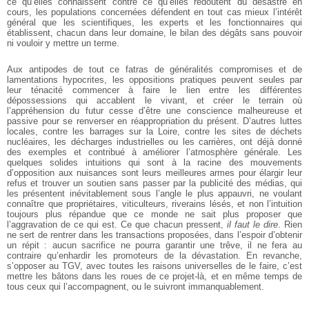
ce qu’elles connaissent contre ce qu’elles redoutent du désastre en
cours, les populations concernées défendent en tout cas mieux l’intérêt
général que les scientifiques, les experts et les fonctionnaires qui
établissent, chacun dans leur domaine, le bilan des dégâts sans pouvoir
ni vouloir y mettre un terme.
Aux antipodes de tout ce fatras de généralités compromises et de
lamentations hypocrites, les oppositions pratiques peuvent seules par
leur ténacité commencer à faire le lien entre les différentes
dépossessions qui accablent le vivant, et créer le terrain où
l’appréhension du futur cesse d’être une conscience malheureuse et
passive pour se renverser en réappropriation du présent. D’autres luttes
locales, contre les barrages sur la Loire, contre les sites de déchets
nucléaires, les décharges industrielles ou les carrières, ont déjà donné
des exemples et contribué à améliorer l’atmosphère générale. Les
quelques solides intuitions qui sont à la racine des mouvements
d’opposition aux nuisances sont leurs meilleures armes pour élargir leur
refus et trouver un soutien sans passer par la publicité des médias, qui
les présentent inévitablement sous l’angle le plus appauvri, ne voulant
connaître que propriétaires, viticulteurs, riverains lésés, et non l’intuition
toujours plus répandue que ce monde ne sait plus proposer que
l’aggravation de ce qui est. Ce que chacun pressent,
il faut le dire
. Rien
ne sert de rentrer dans les transactions proposées, dans l’espoir d’obtenir
un répit : aucun sacrifice ne pourra garantir une trêve, il ne fera au
contraire qu’enhardir les promoteurs de la dévastation. En revanche,
s’opposer au TGV, avec toutes les raisons universelles de le faire, c’est
mettre les bâtons dans les roues de ce projet-là, et en même temps de
tous ceux qui l’accompagnent, ou le suivront immanquablement.