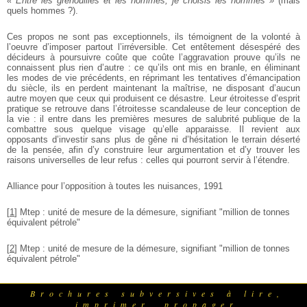
« Entre les grenouilles et les hommes, je choisis les hommes »
(mais
quels hommes ?).
Ces propos ne sont pas exceptionnels, ils témoignent de la volonté à
l’oeuvre d’imposer partout l’irréversible. Cet entêtement désespéré des
décideurs à poursuivre coûte que coûte l’aggravation prouve qu’ils ne
connaissent plus rien d’autre : ce qu’ils ont mis en branle, en éliminant
les modes de vie précédents, en réprimant les tentatives d’émancipation
du siècle, ils en perdent maintenant la maîtrise, ne disposant d’aucun
autre moyen que ceux qui produisent ce désastre. Leur étroitesse d’esprit
pratique se retrouve dans l’étroitesse scandaleuse de leur conception de
la vie : il entre dans les premières mesures de salubrité publique de la
combattre sous quelque visage qu’elle apparaisse. Il revient aux
opposants d’investir sans plus de gêne ni d’hésitation le terrain déserté
de la pensée, afin d’y construire leur argumentation et d’y trouver les
raisons universelles de leur refus : celles qui pourront servir à l’étendre.
Alliance pour l’opposition à toutes les nuisances, 1991
[
1
]
Mtep : unité de mesure de la démesure, signifiant "million de tonnes
équivalent pétrole"
[
2
]
Mtep : unité de mesure de la démesure, signifiant "million de tonnes
équivalent pétrole"
Brochures subversives à lire,
imprimer, propager