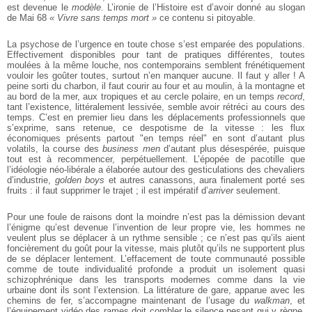
est devenue le
modèle
. L’ironie de l’Histoire est d’avoir donné au slogan
de Mai 68
« Vivre sans temps mort »
ce contenu si pitoyable.
La psychose de l’urgence en toute chose s’est emparée des populations.
Effectivement disponibles pour tant de pratiques différentes, toutes
moulées à la même louche, nos contemporains semblent frénétiquement
vouloir les goûter toutes, surtout n’en manquer aucune. Il faut y aller ! A
peine sorti du charbon, il faut courir au four et au moulin, à la montagne et
au bord de la mer, aux tropiques et au cercle polaire, en un temps
record
,
tant l’existence, littéralement lessivée, semble avoir rétréci au cours des
temps. C’est en premier lieu dans les déplacements professionnels que
s’exprime, sans retenue, ce despotisme de la vitesse : les flux
économiques présents partout "en temps réel" en sont d’autant plus
volatils, la course des
business men
d’autant plus désespérée, puisque
tout est à recommencer, perpétuellement. L’épopée de pacotille que
l’idéologie néo-libérale a élaborée autour des gesticulations des chevaliers
d’industrie,
golden boys
et autres canassons, aura finalement porté ses
fruits : il faut supprimer le trajet ; il est impératif d’
arriver
seulement.
Pour une foule de raisons dont la moindre n’est pas la démission devant
l’énigme qu’est devenue l’invention de leur propre vie, les hommes ne
veulent plus se déplacer à un rythme sensible ; ce n’est pas qu’ils aient
foncièrement du goût pour la vitesse, mais plutôt qu’ils ne supportent plus
de se déplacer lentement. L’effacement de toute communauté possible
comme de toute individualité profonde a produit un isolement quasi
schizophrénique dans les transports modernes comme dans la vie
urbaine dont ils sont l’extension. La littérature de gare, apparue avec les
chemins de fer, s’accompagne maintenant de l’usage du
walkman
, et
l’équipement vidéo des rames doit combler le silence pesant qui y règne.