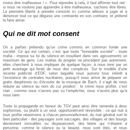
moins être malheureux ! »
. Pour répondre à cela, il faut affirmer tout net :
si nous ne voulons pas apprendre à être malheureux, sachons être libres.
La première liberté à prendre consiste ici comme ailleurs à juger et à
dénoncer tout ce qui déguise une contrainte en son contraire, et prétend
la faire aimer.
Qui ne dit mot consent
On a parfois prétendu qu’un crime commis en commun fonde une
société. Ce qui est certain, c’est que toute "honorable société" - toute
mafia - impose sa loi du silence en
mouillant
dans ses agissements un
maximum de gens. Les mafias du progrès ne procèdent pas autrement,
elles cherchent à nous impliquer de quelque façon, à nous
tenir
par un
petit avantage qui ferait de nous des complices. Sur le modèle d’une
récente publicité d’EDF, selon laquelle nous aurions tous intérêt à
l’existence de centrales nucléaires, puisqu’il nous arrive de préparer un
gratin dauphinois ou d’écouter de la musique de Bach, il s’agit de nous
réduire au silence au nom du
cui prodest
: le crime nous profite, c’est
clair ; comme nous n’avons pas su l’empêcher, nous n’avons plus qu’à
nous taire.
Toute la propagande en faveur du TGV peut ainsi être ramenée à deux
sophismes, ou plutôt à un seul, opportunément réversible : ce qui nuit à
tous profite néanmoins à chacun personnellement, du mal général sort le
bien particulier - des paysages sont saccagés, des villages et des bourgs
deviennent invivables ou disparaissent, des biens qui n’étaient à
personne, comme le silence ou la beauté, nous sont ôtés, et nous