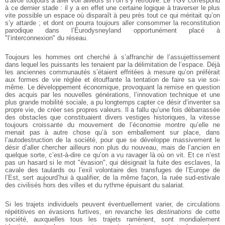
d’avoir toujours à aller voir ailleurs si l’on s’y retrouve. Le TGV correspond
à ce dernier stade : il y a en effet une certaine logique à traverser le plus
vite possible un espace où disparaît à peu près tout ce qui méritait qu’on
s’y attarde ; et dont on pourra toujours aller consommer la reconstitution
parodique dans l’Eurodysneyland opportunément placé à
"l’interconnexion" du réseau.
Toujours les hommes ont cherché à s’affranchir de l’assujettissement
dans lequel les puissants les tenaient par la délimitation de l’espace. Déjà
les anciennes communautés s’étaient effritées à mesure qu’on préférait
aux formes de vie réglée et étouffante la tentation de faire sa vie soi-
même. Le développement économique, provoquant la remise en question
des acquis par les nouvelles générations, l’innovation technique et une
plus grande mobilité sociale, a pu longtemps capter ce désir d’inventer sa
propre vie, de créer ses propres valeurs. Il a fallu qu’une fois débarrassée
des obstacles que constituaient divers vestiges historiques, la vitesse
toujours croissante du mouvement de l’économie montre qu’elle ne
menait pas à autre chose qu’à son emballement sur place, dans
l’autodestruction de la société, pour que se développe massivement le
désir d’aller chercher ailleurs non plus du nouveau, mais de l’ancien en
quelque sorte, c’est-à-dire ce qu’on a vu ravager là où on vit. Et ce n’est
pas un hasard si le mot "évasion", qui désignait la fuite des esclaves, la
cavale des taulards ou l’exil volontaire des transfuges de l’Europe de
l’Est, sert aujourd’hui à qualifier, de la même façon, la ruée sud-estivale
des civilisés hors des villes et du rythme épuisant du salariat.
Si les trajets individuels peuvent éventuellement varier, de circulations
répétitives en évasions furtives, en revanche les
destinations
de cette
société, auxquelles tous les trajets ramènent, sont mondialement