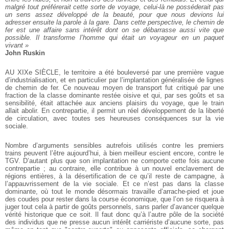
malgré tout préférerait cette sorte de voyage, celui-là ne posséderait pas
un sens assez développé de la beauté, pour que nous devions lui
adresser ensuite la parole à la gare. Dans cette perspective, le chemin de
fer est une affaire sans intérêt dont on se débarrasse aussi vite que
possible. Il transforme l’homme qui était un voyageur en un paquet
vivant »
John Ruskin
AU XIXe SIÈCLE, le territoire a été bouleversé par une première vague
d’industrialisation, et en particulier par l’implantation généralisée de lignes
de chemin de fer. Ce nouveau moyen de transport fut critiqué par une
fraction de la classe dominante restée oisive et qui, par ses goûts et sa
sensibilité, était attachée aux anciens plaisirs du voyage, que le train
allait abolir. En contrepartie, il permit un réel développement de la liberté
de circulation, avec toutes ses heureuses conséquences sur la vie
sociale.
Nombre d’arguments sensibles autrefois utilisés contre les premiers
trains peuvent l’être aujourd’hui, à bien meilleur escient encore, contre le
TGV. D’autant plus que son implantation ne comporte cette fois aucune
contrepartie ; au contraire, elle contribue à un nouvel enclavement de
régions entières, à la désertification de ce qu’il reste de campagne, à
l’appauvrissement de la vie sociale. Et ce n’est pas dans la classe
dominante, où tout le monde désormais travaille d’arrache-pied et joue
des coudes pour rester dans la course économique, que l’on se risquera à
juger tout cela à partir de goûts personnels, sans parler d’avancer quelque
vérité historique que ce soit. Il faut donc qu’à l’autre pôle de la société
des individus que ne presse aucun intérêt carriériste d’aucune sorte, pas