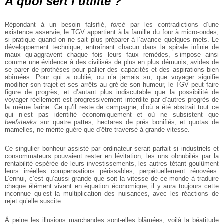
À quoi sert l’utilité ?
Répondant à un besoin falsifié,
forcé
par les contradictions d’une
existence asservie, le TGV appartient à la famille du four à micro-ondes,
si pratique quand on ne sait plus préparer à l’avance quelques mets. Le
développement technique, entraînant chacun dans la spirale infinie de
maux qu’aggravent chaque fois leurs faux remèdes, s’impose ainsi
comme une évidence à des civilisés de plus en plus démunis, avides de
se parer de prothèses pour pallier des capacités et des aspirations bien
abîmées. Pour qui a oublié, ou n’a jamais su, que voyager signifie
modifier son trajet et ses arrêts au gré de son humeur, le TGV peut faire
figure de progrès, et d’autant plus indiscutable que la possibilité de
voyager réellement est progressivement interdite par d’autres progrès de
la même farine. Ce qu’il reste de campagne, d’où a été abstrait tout ce
qui n’est pas identifié économiquement et où ne subsistent que
beefsteaks
sur quatre pattes, hectares de prés bonifiés, et quotas de
mamelles, ne mérite guère que d’être traversé à grande vitesse.
Ce singulier bonheur assisté par ordinateur serait parfait si industriels et
consommateurs pouvaient rester en lévitation, les uns obnubilés par la
rentabilité espérée de leurs investissements, les autres tétant goulûment
leurs irréelles compensations périssables, perpétuellement rénovées.
L’ennui, c’est qu’aussi grande que soit la vitesse de ce monde à traduire
chaque élément vivant en équation économique, il y aura toujours cette
inconnue qu’est la multiplication des nuisances, avec les réactions de
rejet qu’elle suscite.
À peine les illusions marchandes sont-elles blâmées, voilà la béatitude