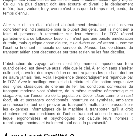
Ce qui n’a plus d’attrait doit être écourté et diverti ; le déplacement
(métro, train, voiture, ferry, avion) n’est plus que du temps mort, perdu, du
temps d’ennui.
Aller vite et loin était d’abord abstraitement désirable ; c’est devenu
concrètement indispensable pour la plupart des gens, tant ils n’ont rien à
faire ni personne à rencontrer sur leur chemin. Le TGV répond
parfaitement à ce fallacieux besoin ; il n’est pas une banale amélioration
du train, mais quelque chose d’autre,
« un Airbus en vol rasant »
, comme
l’écrit si finement l’imbécile de service du
Monde
. Les conditions du
transport aérien sont descendues sur terre et rien ne les fera décoller.
L’abstraction du voyage aérien s’est légitimement imposée sur terre
quand celle-ci est devenue aussi vide que le ciel. Aller loin sans s’arrêter
nulle part, survoler des pays où l’on ne mettra jamais les pieds et dont on
ne saura jamais rien, voilà l’expérience démocratiquement répandue par
le TGV. Avec le maillage complet du territoire et l’élimination progressive
des lignes classiques de chemin de fer, les conditions
communes
du
transport moderne vont s’abattre, de la même manière démocratique et
obligatoire
, sur l’ensemble de la population. Décor
clean
comme un
fast
food
, air et passagers conditionnés, nourriture de synthèse, ambiance
anesthésiante, tout doit prouver au transporté, maltraité et pressuré par
les exigences informatiques de la machine à transporter, qu’il a droit
effectivement aux conditions de l’actuel transport aérien de masse sur
lequel ergonomistes et psychologues ont calculé leurs normes :
remplissage maximal et isolement total dans la promiscuité.