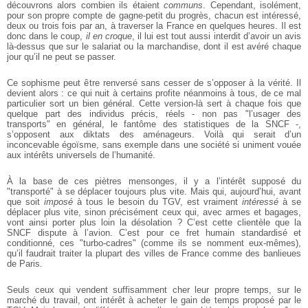
découvrons alors combien ils étaient
communs
. Cependant, isolément,
pour son propre compte de gagne-petit du progrès, chacun est intéressé,
deux ou trois fois par an, à traverser la France en quelques heures. Il est
donc dans le coup,
il en croque
, il lui est tout aussi interdit d’avoir un avis
là-dessus que sur le salariat ou la marchandise, dont il est avéré chaque
jour qu’il ne peut se passer.
Ce sophisme peut être renversé sans cesser de s’opposer à la vérité. Il
devient alors : ce qui nuit à certains profite néanmoins à tous, de ce mal
particulier sort un bien général. Cette version-là sert à chaque fois que
quelque part des individus précis, réels - non pas "l’usager des
transports" en général, le fantôme des statistiques de la SNCF -,
s’opposent aux diktats des aménageurs. Voilà qui serait d’un
inconcevable égoïsme, sans exemple dans une société si uniment vouée
aux intérêts universels de l’humanité.
À la base de ces piètres mensonges, il y a l’intérêt supposé du
"transporté" à se déplacer toujours plus vite. Mais qui, aujourd’hui, avant
que soit
imposé
à tous le besoin du TGV, est vraiment
intéressé
à se
déplacer plus vite, sinon précisément ceux qui, avec armes et bagages,
vont ainsi porter plus loin la désolation ? C’est cette clientèle que la
SNCF dispute à l’avion. C’est pour ce fret humain standardisé et
conditionné, ces "turbo-cadres" (comme ils se nomment eux-mêmes),
qu’il faudrait traiter la plupart des villes de France comme des banlieues
de Paris.
Seuls ceux qui vendent suffisamment cher leur propre temps, sur le
marché du travail, ont intérêt à acheter le gain de temps proposé par le