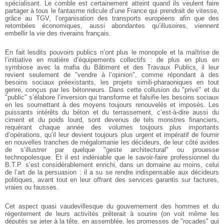
spécialisant. Le comble est certainement atteint quand ils veulent faire
partager à tous le fantasme ridicule d’une France qui prendrait de vitesse,
grâce au TGV, l’organisation des transports européens afin que des
retombées économiques, aussi abondantes qu’illusoires, viennent
embellir la vie des riverains français.
En fait lesdits pouvoirs publics n’ont plus le monopole et la maîtrise de
l’initiative en matière d’équipements collectifs : de plus en plus en
symbiose avec la mafia du Bâtiment et des Travaux Publics, il leur
revient seulement de "vendre à l’opinion", comme répondant à des
besoins sociaux préexistants, les projets simili-pharaoniques en tout
genre, conçus par les bétonneurs. Dans cette collusion du "privé" et du
"public" s’élabore l’inversion qui transforme et falsifie les besoins sociaux
en les soumettant à des moyens toujours renouvelés et imposés. Les
puissants intérêts du béton et du terrassement, c’est-à-dire aussi du
ciment et du poids lourd, sont devenus de tels monstres financiers,
requérant chaque année des volumes toujours plus importants
d’opérations, qu’il leur devient toujours plus urgent et impératif de fournir
en nouvelles tranches de mégalomanie les décideurs, de leur côté avides
de s’illustrer par quelque "geste architectural" ou prouesse
technopolesque. Et il est indéniable que le savoir-faire professionnel du
B.T.P. s’est considérablement enrichi, dans un domaine au moins, celui
de l’art de la persuasion : il a su se rendre indispensable aux décideurs
politiques, avant tout en leur offrant des services garantis sur factures,
vraies ou fausses.
Cet aspect quasi vaudevillesque du gouvernement des hommes et du
régentement de leurs activités prêterait à sourire (on voit même les
députés se jeter à la tête, en assemblée, les promesses de "rocades" qui