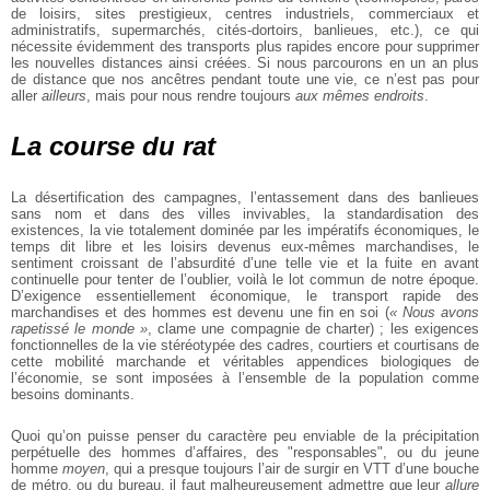
de loisirs, sites prestigieux, centres industriels, commerciaux et
administratifs, supermarchés, cités-dortoirs, banlieues, etc.), ce qui
nécessite évidemment des transports plus rapides encore pour supprimer
les nouvelles distances ainsi créées. Si nous parcourons en un an plus
de distance que nos ancêtres pendant toute une vie, ce n’est pas pour
aller
ailleurs
, mais pour nous rendre toujours
aux mêmes endroits
.
La course du rat
La désertification des campagnes, l’entassement dans des banlieues
sans nom et dans des villes invivables, la standardisation des
existences, la vie totalement dominée par les impératifs économiques, le
temps dit libre et les loisirs devenus eux-mêmes marchandises, le
sentiment croissant de l’absurdité d’une telle vie et la fuite en avant
continuelle pour tenter de l’oublier, voilà le lot commun de notre époque.
D’exigence essentiellement économique, le transport rapide des
marchandises et des hommes est devenu une fin en soi (
« Nous avons
rapetissé le monde »
, clame une compagnie de charter) ; les exigences
fonctionnelles de la vie stéréotypée des cadres, courtiers et courtisans de
cette mobilité marchande et véritables appendices biologiques de
l’économie, se sont imposées à l’ensemble de la population comme
besoins dominants.
Quoi qu’on puisse penser du caractère peu enviable de la précipitation
perpétuelle des hommes d’affaires, des "responsables", ou du jeune
homme
moyen
, qui a presque toujours l’air de surgir en VTT d’une bouche
de métro, ou du bureau, il faut malheureusement admettre que leur
allure