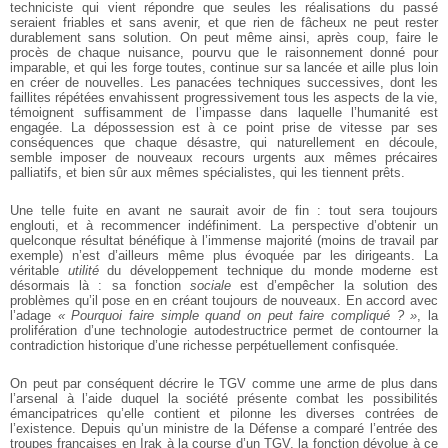
techniciste qui vient répondre que seules les réalisations du passé
seraient friables et sans avenir, et que rien de fâcheux ne peut rester
durablement sans solution. On peut même ainsi, après coup, faire le
procès de chaque nuisance, pourvu que le raisonnement donné pour
imparable, et qui les forge toutes, continue sur sa lancée et aille plus loin
en créer de nouvelles. Les panacées techniques successives, dont les
faillites répétées envahissent progressivement tous les aspects de la vie,
témoignent suffisamment de l’impasse dans laquelle l’humanité est
engagée. La dépossession est à ce point prise de vitesse par ses
conséquences que chaque désastre, qui naturellement en découle,
semble imposer de nouveaux recours urgents aux mêmes précaires
palliatifs, et bien sûr aux mêmes spécialistes, qui les tiennent prêts.
Une telle fuite en avant ne saurait avoir de fin : tout sera toujours
englouti, et à recommencer indéfiniment. La perspective d’obtenir un
quelconque résultat bénéfique à l’immense majorité (moins de travail par
exemple) n’est d’ailleurs même plus évoquée par les dirigeants. La
véritable
utilité
du développement technique du monde moderne est
désormais là : sa fonction
sociale
est d’empêcher la solution des
problèmes qu’il pose en en créant toujours de nouveaux. En accord avec
l’adage
« Pourquoi faire simple quand on peut faire compliqué ? »
, la
prolifération d’une technologie autodestructrice permet de contourner la
contradiction historique d’une richesse perpétuellement confisquée.
On peut par conséquent décrire le TGV comme une arme de plus dans
l’arsenal à l’aide duquel la société présente combat les possibilités
émancipatrices qu’elle contient et pilonne les diverses contrées de
l’existence. Depuis qu’un ministre de la Défense a comparé l’entrée des
troupes françaises en Irak à la course d’un TGV, la fonction dévolue à ce