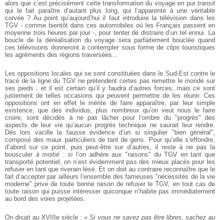
alors que c’est précisément cette transformation du voyage en pur
transit
qui le fait paraître d’autant plus long, qui l’apparente à une véritable
corvée ? Au point qu’aujourd’hui il faut introduire la télévision dans les
TGV - comme bientôt dans ces automobiles où les Français passent en
moyenne trois heures par jour -, pour tenter de distraire d’un tel ennui. La
boucle de la déréalisation du voyage sera parfaitement bouclée quand
ces télévisions donneront à contempler sous forme de
clips
touristiques
les agréments des régions traversées...
Les oppositions locales qui se sont constituées dans le Sud-Est contre le
tracé de la ligne du TGV ne prétendent certes pas remettre le monde sur
ses pieds ; et il est certain qu’il y faudra d’autres forces, mais ce sont
justement de telles occasions qui peuvent permettre de les réunir. Ces
oppositions ont en effet le mérite de faire apparaître, par leur simple
existence, que des individus, plus nombreux qu’on veut nous le faire
croire, sont décidés à ne pas lâcher pour l’ombre du "progrès" des
aspects de leur vie qu’aucun progrès technique ne saurait leur rendre.
Dès lors vacille la fausse évidence d’un si singulier "bien général",
composé des maux particuliers de tant de gens. Pour qu’elle s’effondre,
d’abord sur ce point, puis peut-être sur d’autres, il reste à ne pas la
bousculer
à moitié
: si l’on adhère aux "raisons" du TGV en tant que
transporté potentiel, on n’est évidemment pas des mieux placés pour les
refuser en tant que riverain lésé. Et on doit au contraire reconnaître que le
fait d’accepter par ailleurs l’ensemble des fameuses "nécessités de la vie
moderne" prive de toute bonne raison de refuser le TGV, en tout cas de
toute raison qui puisse intéresser quiconque n’habite pas immédiatement
au bord des voies projetées.
On disait au XVIIIe siècle :
« Si vous ne savez pas être libres, sachez au