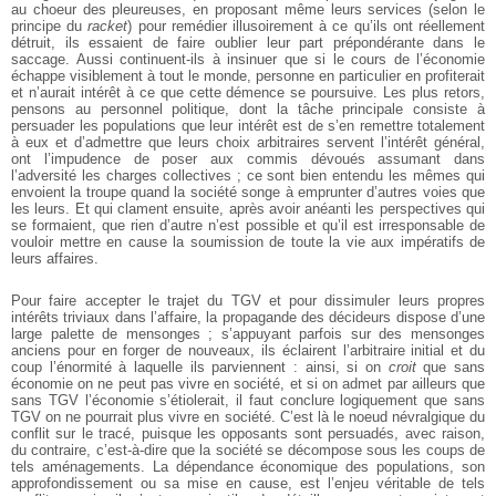
au choeur des pleureuses, en proposant même leurs services (selon le
principe du
racket
) pour remédier illusoirement à ce qu’ils ont réellement
détruit, ils essaient de faire oublier leur part prépondérante dans le
saccage. Aussi continuent-ils à insinuer que si le cours de l’économie
échappe visiblement à tout le monde, personne en particulier en profiterait
et n’aurait intérêt à ce que cette démence se poursuive. Les plus retors,
pensons au personnel politique, dont la tâche principale consiste à
persuader les populations que leur intérêt est de s’en remettre totalement
à eux et d’admettre que leurs choix arbitraires servent l’intérêt général,
ont l’impudence de poser aux commis dévoués assumant dans
l’adversité les charges collectives ; ce sont bien entendu les mêmes qui
envoient la troupe quand la société songe à emprunter d’autres voies que
les leurs. Et qui clament ensuite, après avoir anéanti les perspectives qui
se formaient, que rien d’autre n’est possible et qu’il est irresponsable de
vouloir mettre en cause la soumission de toute la vie aux impératifs de
leurs affaires.
Pour faire accepter le trajet du TGV et pour dissimuler leurs propres
intérêts triviaux dans l’affaire, la propagande des décideurs dispose d’une
large palette de mensonges ; s’appuyant parfois sur des mensonges
anciens pour en forger de nouveaux, ils éclairent l’arbitraire initial et du
coup l’énormité à laquelle ils parviennent : ainsi, si on
croit
que sans
économie on ne peut pas vivre en société, et si on admet par ailleurs que
sans TGV l’économie s’étiolerait, il faut conclure logiquement que sans
TGV on ne pourrait plus vivre en société. C’est là le noeud névralgique du
conflit sur le tracé, puisque les opposants sont persuadés, avec raison,
du contraire, c’est-à-dire que la société se décompose sous les coups de
tels aménagements. La dépendance économique des populations, son
approfondissement ou sa mise en cause, est l’enjeu véritable de tels