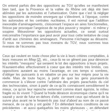
On entend parfois dire des oppositions au TGV qu’elles se manifestent
bien tard, que la Provence et la vallée du Rhône ont déjà été bien
abîmées par les autoroutes et l’urbanisation. Outre que c’est là négliger
les oppositions de moindre envergure qui s’élevèrent, à l’époque, contre
les autoroutes et les centrales nucléaires, il est normal que l’addition
inexorable d’aménagements, cloisonnant l’espace en aires fonctionnelles,
finisse par provoquer l’angoisse de ne plus pouvoir y respirer - ni même y
soupirer. Mésestimer les oppositions actuelles, ce serait surtout
méconnaître l’importance que peut avoir
pour tous
cette tentative de coup
d’arrêt aux chimères des aménageurs. Personne n’échappe au désastre.
Si nous ne sommes pas tous riverains du TGV, nous sommes tous
riverains de l’économie.
Ceux qui veulent en toute chose plier la vie à leurs critères comptables, à
leurs mesures en
Mtep
[
2
]
, etc., ceux-là ne se gênent pas pour dénoncer
les intérêts "mesquins" qui seraient le lot des oppositions à leurs projets.
N’auraient-elles effectivement à coeur que des intérêts très limités, ces
oppositions auraient au moins l’avantage, en ces temps si sombres,
d’obliger les puissants à en rabattre un peu sur leur mépris pour la vie
réelle. Mais de toute façon, à partir de quoi les gens pourraient-ils
commencer à s’élever contre l’arbitraire des projets parachutés du ciel
des technocrates, sinon à partir de ce qu’ils connaissent
sensiblement
le
mieux, ce qu’on leur reproche
vertement
comme étant égoïste, le milieu
fragile où ils vivent ? Quand la froide déraison économique clame qu’il ne
saurait y avoir de futur en dehors d’elle, comment ceux qui refusent de la
suivre plus avant ne le feraient-ils pas
tout d’abord
au nom de ce passé
menacé, de ce qu’ils y ont goûté ? En défendant leurs conditions de vie
précédentes - et aussi quelquefois les moins glorieuses -, en défendant