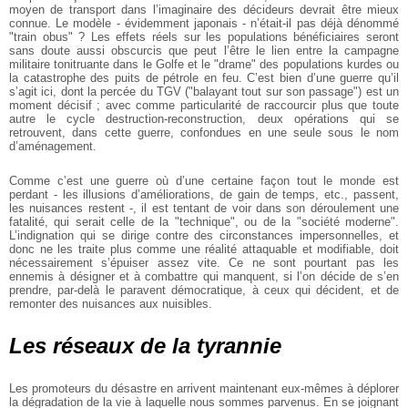
moyen de transport dans l’imaginaire des décideurs devrait être mieux
connue. Le modèle - évidemment japonais - n’était-il pas déjà dénommé
"train obus" ? Les effets réels sur les populations bénéficiaires seront
sans doute aussi obscurcis que peut l’être le lien entre la campagne
militaire tonitruante dans le Golfe et le "drame" des populations kurdes ou
la catastrophe des puits de pétrole en feu. C’est bien d’une guerre qu’il
s’agit ici, dont la percée du TGV ("balayant tout sur son passage") est un
moment décisif ; avec comme particularité de raccourcir plus que toute
autre le cycle destruction-reconstruction, deux opérations qui se
retrouvent, dans cette guerre, confondues en une seule sous le nom
d’aménagement.
Comme c’est une guerre où d’une certaine façon tout le monde est
perdant - les illusions d’améliorations, de gain de temps, etc., passent,
les nuisances restent -, il est tentant de voir dans son déroulement une
fatalité, qui serait celle de la "technique", ou de la "société moderne".
L’indignation qui se dirige contre des circonstances impersonnelles, et
donc ne les traite plus comme une réalité attaquable et modifiable, doit
nécessairement s’épuiser assez vite. Ce ne sont pourtant pas les
ennemis à désigner et à combattre qui manquent, si l’on décide de s’en
prendre, par-delà le paravent démocratique, à ceux qui décident, et de
remonter des nuisances aux nuisibles.
Les réseaux de la tyrannie
Les promoteurs du désastre en arrivent maintenant eux-mêmes à déplorer
la dégradation de la vie à laquelle nous sommes parvenus. En se joignant