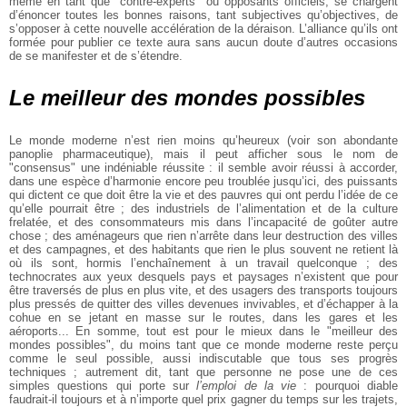
même en tant que "contre-experts" ou opposants officiels, se chargent
d’énoncer toutes les bonnes raisons, tant subjectives qu’objectives, de
s’opposer à cette nouvelle accélération de la déraison. L’alliance qu’ils ont
formée pour publier ce texte aura sans aucun doute d’autres occasions
de se manifester et de s’étendre.
Le meilleur des mondes possibles
Le monde moderne n’est rien moins qu’heureux (voir son abondante
panoplie pharmaceutique), mais il peut afficher sous le nom de
"consensus" une indéniable réussite : il semble avoir réussi à accorder,
dans une espèce d’harmonie encore peu troublée jusqu’ici, des puissants
qui dictent ce que doit être la vie et des pauvres qui ont perdu l’idée de ce
qu’elle pourrait être ; des industriels de l’alimentation et de la culture
frelatée, et des consommateurs mis dans l’incapacité de goûter autre
chose ; des aménageurs que rien n’arrête dans leur destruction des villes
et des campagnes, et des habitants que rien le plus souvent ne retient là
où ils sont, hormis l’enchaînement à un travail quelconque ; des
technocrates aux yeux desquels pays et paysages n’existent que pour
être traversés de plus en plus vite, et des usagers des transports toujours
plus pressés de quitter des villes devenues invivables, et d’échapper à la
cohue en se jetant en masse sur le routes, dans les gares et les
aéroports... En somme, tout est pour le mieux dans le "meilleur des
mondes possibles", du moins tant que ce monde moderne reste perçu
comme le seul possible, aussi indiscutable que tous ses progrès
techniques ; autrement dit, tant que personne ne pose une de ces
simples questions qui porte sur
l’emploi de la vie
: pourquoi diable
faudrait-il toujours et à n’importe quel prix gagner du temps sur les trajets,