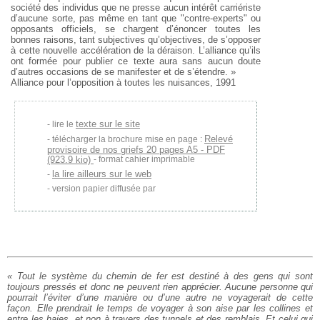
société des individus que ne presse aucun intérêt carriériste
d’aucune sorte, pas même en tant que "contre-experts" ou
opposants officiels, se chargent d’énoncer toutes les
bonnes raisons, tant subjectives qu’objectives, de s’opposer
à cette nouvelle accélération de la déraison. L’alliance qu’ils
ont formée pour publier ce texte aura sans aucun doute
d’autres occasions de se manifester et de s’étendre. »
Alliance pour l’opposition à toutes les nuisances, 1991
texte sur le site
lire le
Relevé
télécharger la brochure mise en page :
provisoire de nos griefs 20 pages A5 - PDF
(923.9 kio)
- format cahier imprimable
la lire ailleurs sur le web
version papier diffusée par
« Tout le système du chemin de fer est destiné à des gens qui sont
toujours pressés et donc ne peuvent rien apprécier. Aucune personne qui
pourrait l’éviter d’une manière ou d’une autre ne voyagerait de cette
façon. Elle prendrait le temps de voyager à son aise par les collines et
entre les haies, et non à travers des tunnels et des remblais. Et celui qui