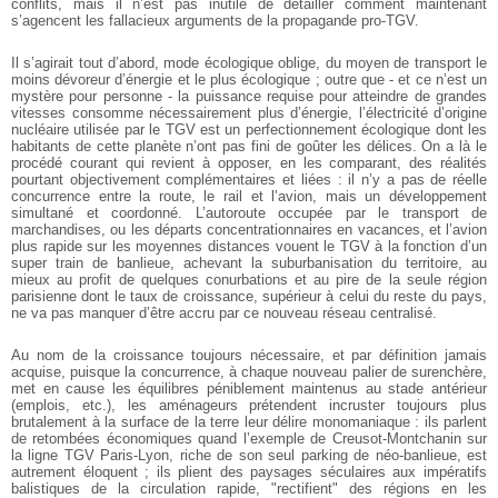
conflits, mais il n’est pas inutile de détailler comment maintenant
s’agencent les fallacieux arguments de la propagande pro-TGV.
Il s’agirait tout d’abord, mode écologique oblige, du moyen de transport le
moins dévoreur d’énergie et le plus écologique ; outre que - et ce n’est un
mystère pour personne - la puissance requise pour atteindre de grandes
vitesses consomme nécessairement plus d’énergie, l’électricité d’origine
nucléaire utilisée par le TGV est un perfectionnement écologique dont les
habitants de cette planète n’ont pas fini de goûter les délices. On a là le
procédé courant qui revient à opposer, en les comparant, des réalités
pourtant objectivement complémentaires et liées : il n’y a pas de réelle
concurrence entre la route, le rail et l’avion, mais un développement
simultané et coordonné. L’autoroute occupée par le transport de
marchandises, ou les départs concentrationnaires en vacances, et l’avion
plus rapide sur les moyennes distances vouent le TGV à la fonction d’un
super train de banlieue, achevant la suburbanisation du territoire, au
mieux au profit de quelques conurbations et au pire de la seule région
parisienne dont le taux de croissance, supérieur à celui du reste du pays,
ne va pas manquer d’être accru par ce nouveau réseau centralisé.
Au nom de la croissance toujours nécessaire, et par définition jamais
acquise, puisque la concurrence, à chaque nouveau palier de surenchère,
met en cause les équilibres péniblement maintenus au stade antérieur
(emplois, etc.), les aménageurs prétendent incruster toujours plus
brutalement à la surface de la terre leur délire monomaniaque : ils parlent
de retombées économiques quand l’exemple de Creusot-Montchanin sur
la ligne TGV Paris-Lyon, riche de son seul parking de néo-banlieue, est
autrement éloquent ; ils plient des paysages séculaires aux impératifs
balistiques de la circulation rapide, "rectifient" des régions en les