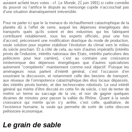
auraient acheté leurs votes - cf.
Le Monde
, 21 juin 1991) si cette comédie
du pouvoir où l’artifice le dispute au mensonge cupide n’accouchait pas
d’une situation dramatiquement irréversible.
Pour ne parler ici que le la menace du réchauffement catastrophique de la
planète dû à l’effet de serre, auquel les dépenses énergétiques des
transports quels qu’ils soient et des industries qui les fabriquent
contribuent notablement, tous les experts officiels, pour une fois
d’accord, préconisent une modification drastique du mode de production,
seule solution pour espérer stabiliser l’évolution du climat vers le milieu
du siècle prochain. Et à côté de cela, au nom d’autres impératifs (intérêts
privés de l’industrie, intérêts nationaux des Etats, intérêts particuliers des
politiciens pour leur carrière), c’est au contraire une croissance
ininterrompue des dépenses énergétiques que d’autres spécialistes
autrement "compétents" maintiennent comme seul objectif. Puisque les
aménageurs nous parlent d’intérêt général, c’est l’occasion d’en
soustraire la discussion, et notamment celle des besoins de transport,
aux réseaux de l’omnipotence catastrophique des élus locaux dépassés,
des intérêts privés bornés, et des technocrates robotisés. Le seul intérêt
général qui mérite d’être discuté en cette fin de siècle, c’est de tenter de
mettre un terme au saccage de la vie, et non de gagner quelques
dizaines de minutes pour passer la vallée du Rhône. Quant à la seule
croissance qui mérite qu’on s’y arrête, c’est celle, qualitative, de
l’existence humaine, la seule qui permette de sortir de cette obscure
préhistoire économique.
Le grain de sable