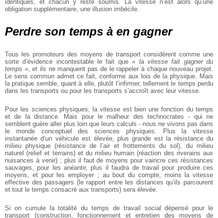
identiques, et chacun y reste soumis. La vitesse n’est alors qu’une
obligation supplémentaire, une illusion imbécile.
Perdre son temps à en gagner
Tous les promoteurs des moyens de transport considèrent comme une
sorte d’évidence incontestable le fait que
« la vitesse fait gagner du
temps »
, et ils ne manquent pas de le rappeler à chaque nouveau projet.
Le sens commun admet ce fait, conforme aux lois de la physique. Mais
la pratique semble, quant à elle, plutôt l’infirmer, tellement le temps perdu
dans les transports ou pour les transports s’accroît avec leur vitesse.
Pour les sciences physiques, la vitesse est bien une fonction du temps
et de la distance. Mais pour le malheur des technocrates - qui ne
semblent guère aller plus loin que leurs calculs - nous ne vivons pas dans
le monde conceptuel des sciences physiques. Plus la vitesse
instantanée d’un véhicule est élevée, plus grande est la résistance du
milieu physique (résistance de l’air et frottements du sol), du milieu
naturel (relief et terrains) et du milieu humain (réaction des riverains aux
nuisances à venir) ; plus il faut de moyens pour vaincre ces résistances
sauvages, pour les anéantir, plus il faudra de travail pour produire ces
moyens, et pour les employer ; au bout du compte, moins la vitesse
effective des passagers (le rapport entre les distances qu’ils parcourent
et tout le temps consacré aux transports) sera élevée.
Si on cumule la totalité du temps de travail social dépensé pour le
transport (construction, fonctionnement et entretien des moyens de