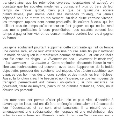
transport ainsi que les retombées diverses, hospitalières et autres), on
constate que les sociétés modernes y consacrent plus du tiers de leur
temps de travail global, bien plus que ce qu’aucune société
préindustrielle, pas même celle des nomades touareg, n’a jamais
dépensé pour se mettre en mouvement. Au-delà d’une certaine vitesse,
les transports rapides sont contre-productifs, ils coûtent à ceux qui les
utilisent plus de temps qu’ils ne leur en font gagner, ce qui ne les rend
pas moins profitables à leurs propriétaires. Les salariés perdent leur
temps à gagner leur vie, et les consommateurs perdent leur vie à gagner
du temps.
Les gens souhaitent pourtant supprimer cette contrainte qui fait du temps
une denrée rare, et de leur existence une course sans fin pour rattraper
un mode de vie qu’on leur représente comme désirable... et leur vie réelle
leur file entre les doigts :
« Vivement ce soir... vivement le week-end,
...les vacances, ...la retraite »
. Cette aspiration désarmée laisse la voie
libre aux technocrates qui peuvent, avec toute l’apparence de la froide
objectivité, proposer des solutions techniques, c’est-à-dire substituer aux
caprices des hommes des choses solides et des machines bien réglées.
Aussi, la fonction créant le besoin et non l’inverse, ce que les moyens de
transport permettaient est devenu obligatoire ; si nos ancêtres ne
pouvaient
, faute de moyens, parcourir de grandes distances, nous, nous
devons
les parcourir.
Les transports ont permis d’aller plus loin et plus vite, d’accéder à
davantage de lieux, qui ont dû être aménagés principalement à cause de
leur fréquentation, et se sont ainsi banalisés. Il a résulté de cet
aménagement une spécialisation de l’espace et une redistribution des
activités concentrées en différents points du territoire (technopoles, parcs