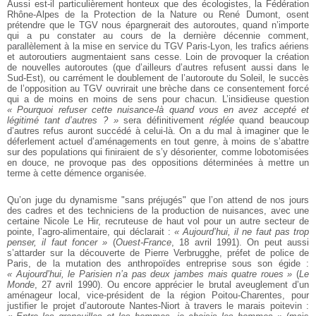
Aussi est-il particulièrement honteux que des écologistes, la Fédération
Rhône-Alpes de la Protection de la Nature ou René Dumont, osent
prétendre que le TGV nous épargnerait des autoroutes, quand n’importe
qui a pu constater au cours de la dernière décennie comment,
parallèlement à la mise en service du TGV Paris-Lyon, les trafics aériens
et autoroutiers augmentaient sans cesse. Loin de provoquer la création
de nouvelles autoroutes (que d’ailleurs d’autres refusent aussi dans le
Sud-Est), ou carrément le doublement de l’autoroute du Soleil, le succès
de l’opposition au TGV ouvrirait une brèche dans ce consentement forcé
qui a de moins en moins de sens pour chacun. L’insidieuse question
« Pourquoi refuser cette nuisance-là quand vous en avez accepté et
légitimé tant d’autres ? »
sera définitivement
réglée
quand beaucoup
d’autres refus auront succédé à celui-là. On a du mal à imaginer que le
déferlement actuel d’aménagements en tout genre, à moins de s’abattre
sur des populations qui finiraient de s’y désorienter, comme lobotomisées
en douce, ne provoque pas des oppositions déterminées à mettre un
terme à cette démence organisée.
Qu’on juge du dynamisme "sans préjugés" que l’on attend de nos jours
des cadres et des techniciens de la production de nuisances, avec une
certaine Nicole Le Hir, recruteuse de haut vol pour un autre secteur de
pointe, l’agro-alimentaire, qui déclarait :
« Aujourd’hui, il ne faut pas trop
penser, il faut foncer »
(
Ouest-France
, 18 avril 1991). On peut aussi
s’attarder sur la découverte de Pierre Verbrugghe, préfet de police de
Paris, de la mutation des anthropoïdes entreprise sous son égide :
« Aujourd’hui, le Parisien n’a pas deux jambes mais quatre roues »
(
Le
Monde
, 27 avril 1990). Ou encore apprécier le brutal aveuglement d’un
aménageur local, vice-président de la région Poitou-Charentes, pour
justifier le projet d’autoroute Nantes-Niort à travers le marais poitevin :