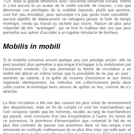
TGV. Mais la grande différence avec l’ancienne hiérarchie sociale, même
si c’est encore là un avatar de la vieille société de classes, c’est que
désormais ces privilégiés de la mobilité
imposée
, plutôt que permise,
sont fort peu enviables, pour quiconque n’a pas perdu toute sensibilité :
aucune rapidité de déplacement ne rattrapera jamais la fuite du temps
monnayé, vendu au travail ou racheté aux loisirs. Raison de plus pour
vilipender de tels "avantages", qui ne font le malheur des uns que pour
permettre aux autres d’accéder à un lugubre simulacre de bonheur.
Mobilis in mobili
Si la mobilité conserve encore quelque peu son prestige ancien, elle ne
peut pourtant plus permettre à quiconque d’échapper à la mobilisation par
l’économie moderne. Ce que promettait la liberté de circulation a en
réalité été détruit en même temps que la possibilité de ne pas en user :
astreints au salariat, à la quête de moyens d’existence et aux loisirs
organisés identiquement, les individus ont collectivement perdu dans
cette course économique leurs raisons de quitter un lieu, comme de s’y
attacher.
La libre circulation a été une des causes les plus sûres de renversement
des despotismes, mais en fin de compte ce sont les marchandises qui
l’ont conquise, tandis que les hommes, ravalés au rang de marchandises
qui payent, sont convoyés d’un lieu d’exploitation à l’autre. Au terme de
ce processus, la promesse d’émancipation que contenait le fait de ne
plus être contraint de passer son existence dans un lieu unique s’est
renversée en certitude malheureuse de ne plus être chez soi nulle part, et