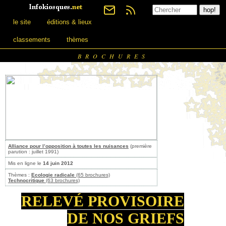
le site
éditions & lieux
classements
thèmes
BROCHURES
Alliance pour l’opposition à toutes les nuisances
(première
parution : juillet 1991)
Mis en ligne le
14 juin 2012
Thèmes :
Ecologie radicale
(65 brochures)
Technocritique
(63 brochures)
RELEVÉ PROVISOIRE
DE NOS GRIEFS