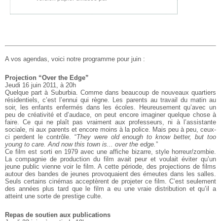
A vos agendas, voici notre programme pour juin :
Projection “Over the Edge”
Jeudi 16 juin 2011, à 20h
Quelque part à Suburbia. Comme dans beaucoup de nouveaux quartiers
résidentiels, c’est l’ennui qui règne. Les parents au travail du matin au
soir, les enfants enfermés dans les écoles. Heureusement qu’avec un
peu de créativité et d’audace, on peut encore imaginer quelque chose à
faire. Ce qui ne plaît pas vraiment aux professeurs, ni à l’assistante
sociale, ni aux parents et encore moins à la police. Mais peu à peu, ceux-
ci perdent le contrôle. “
They were old enough to know better, but too
young to care. And now this town is... over the edge.
”
Ce film est sorti en 1979 avec une affiche bizarre, style horreur/zombie.
La compagnie de production du film avait peur et voulait éviter qu’un
jeune public vienne voir le film. A cette période, des projections de films
autour des bandes de jeunes provoquaient des émeutes dans les salles.
Seuls certains cinémas acceptèrent de projeter ce film. C’est seulement
des années plus tard que le film a eu une vraie distribution et qu’il a
atteint une sorte de prestige culte.
Repas de soutien aux publications