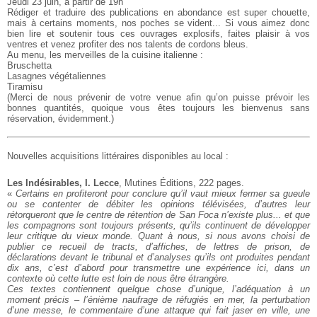
Jeudi 23 juin, à partir de 19h
Rédiger et traduire des publications en abondance est super chouette,
mais à certains moments, nos poches se vident... Si vous aimez donc
bien lire et soutenir tous ces ouvrages explosifs, faites plaisir à vos
ventres et venez profiter des nos talents de cordons bleus.
Au menu, les merveilles de la cuisine italienne :
Bruschetta
Lasagnes végétaliennes
Tiramisu
(Merci de nous prévenir de votre venue afin qu’on puisse prévoir les
bonnes quantités, quoique vous êtes toujours les bienvenus sans
réservation, évidemment.)
Nouvelles acquisitions littéraires disponibles au local :
Les Indésirables, I. Lecce
, Mutines Éditions, 222 pages.
«
Certains en profiteront pour conclure qu’il vaut mieux fermer sa gueule
ou se contenter de débiter les opinions télévisées, d’autres leur
rétorqueront que le centre de rétention de San Foca n’existe plus... et que
les compagnons sont toujours présents, qu’ils continuent de développer
leur critique du vieux monde. Quant à nous, si nous avons choisi de
publier ce recueil de tracts, d’affiches, de lettres de prison, de
déclarations devant le tribunal et d’analyses qu’ils ont produites pendant
dix ans, c’est d’abord pour transmettre une expérience ici, dans un
contexte où cette lutte est loin de nous être étrangère.
Ces textes contiennent quelque chose d’unique, l’adéquation à un
moment précis – l’énième naufrage de réfugiés en mer, la perturbation
d’une messe, le commentaire d’une attaque qui fait jaser en ville, une