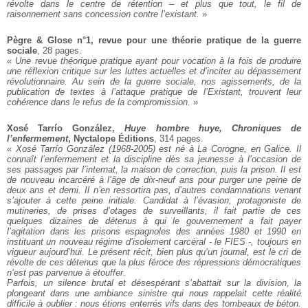
révolte dans le centre de rétention – et plus que tout, le fil de
raisonnement sans concession contre l’existant.
»
Pègre & Glose n°1, revue pour une théorie pratique de la guerre
sociale
, 28 pages.
«
Une revue théorique pratique ayant pour vocation à la fois de produire
une réflexion critique sur les luttes actuelles et d’inciter au dépassement
révolutionnaire. Au sein de la guerre sociale, nos agissements, de la
publication de textes à l’attaque pratique de l’Existant, trouvent leur
cohérence dans le refus de la compromission.
»
Xosé Tarrío González,
Huye hombre huye, Chroniques de
l’enfermement
, Nyctalope Éditions
, 314 pages.
«
Xosé Tarrío González (1968-2005) est né à La Corogne, en Galice. Il
connaît l’enfermement et la discipline dès sa jeunesse à l’occasion de
ses passages par l’internat, la maison de correction, puis la prison. Il est
de nouveau incarcéré à l’âge de dix-neuf ans pour purger une peine de
deux ans et demi. Il n’en ressortira pas, d’autres condamnations venant
s’ajouter à cette peine initiale. Candidat à l’évasion, protagoniste de
mutineries, de prises d’otages de surveillants, il fait partie de ces
quelques dizaines de détenus à qui le gouvernement a fait payer
l’agitation dans les prisons espagnoles des années 1980 et 1990 en
instituant un nouveau régime d’isolement carcéral - le FIES -, toujours en
vigueur aujourd’hui. Le présent récit, bien plus qu’un journal, est le cri de
révolte de ces détenus que la plus féroce des répressions démocratiques
n’est pas parvenue à étouffer.
Parfois, un silence brutal et désespérant s’abattait sur la division, la
plongeant dans une ambiance sinistre qui nous rappelait cette réalité
difficile à oublier : nous étions enterrés vifs dans des tombeaux de béton.