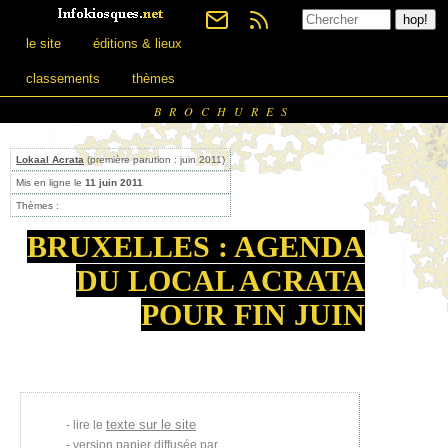
le site
éditions & lieux
classements
thèmes
BROCHURES
Lokaal Acrata
(première parution : juin 2011)
Mis en ligne le
11 juin 2011
Thèmes :
BRUXELLES : AGENDA
DU LOCAL ACRATA
POUR FIN JUIN
texte sur le site
lire le
version papier diffusée par