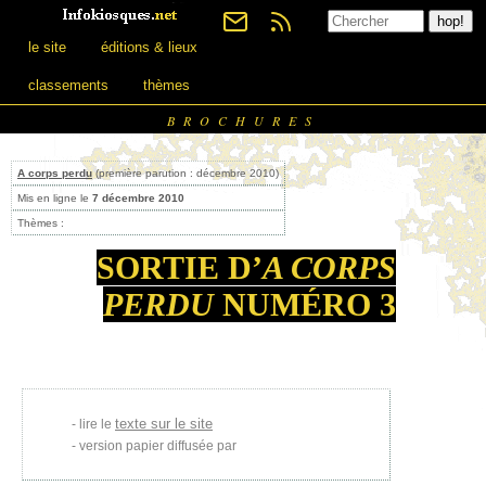
le site
éditions & lieux
classements
thèmes
BROCHURES
A corps perdu
(première parution : décembre 2010)
Mis en ligne le
7 décembre 2010
Thèmes :
SORTIE D’
A CORPS
PERDU
NUMÉRO 3
texte sur le site
lire le
version papier diffusée par