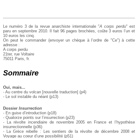
Le numéro 3 de la revue anarchiste internationale "
A corps perdu
" est
paru en septembre 2010. Il fait 96 pages brochées, coûte 3 euros l’un et
10 euros les cinq.
On peut le commander (envoyer un chèque à l’ordre de "Ce") à cette
adresse :
A corps perdu
21ter, rue Voltaire
75011 Paris, fr.
Sommaire
Oui, mais...
- Au centre du volcan [nouvelle traduction] (p4)
- Le sol instable du néant (p13)
Dossier
Insurrection
- En guise d’introduction (p18)
- Quatorze points sur l’insurrection (p23)
- La révolte incendiaire de novembre 2005 en France
et l’hypothèse
insurrectionnelle (p36)
- La Grèce rebelle : Les sentiers de la révolte de décembre 2008
et
Voyage au coeur d’une possibilité (p51)