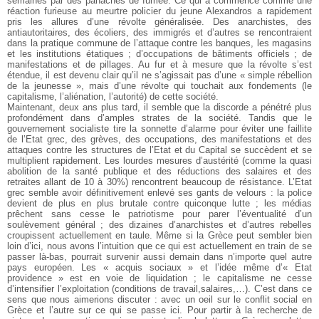
semaines par des panaches de fumée. Ce qui a commencé comme une
réaction furieuse au meurtre policier du jeune Alexandros a rapidement
pris les allures d’une révolte généralisée. Des anarchistes, des
antiautoritaires, des écoliers, des immigrés et d’autres se rencontraient
dans la pratique commune de l’attaque contre les banques, les magasins
et les institutions étatiques ; d’occupations de bâtiments officiels ; de
manifestations et de pillages. Au fur et à mesure que la révolte s’est
étendue, il est devenu clair qu’il ne s’agissait pas d’une « simple rébellion
de la jeunesse », mais d’une révolte qui touchait aux
fondements (le
capitalisme, l’aliénation, l’autorité) de cette société.
Maintenant, deux ans plus tard, il semble que la discorde a pénétré plus
profondément dans d’amples strates de la société. Tandis que le
gouvernement socialiste tire la sonnette d’alarme pour éviter une faillite
de l’Etat grec, des grèves, des occupations, des manifestations et des
attaques contre les structures de l’Etat et du Capital se succèdent et se
multiplient rapidement. Les lourdes mesures d’austérité (comme la quasi
abolition de la santé publique et des réductions des salaires et des
retraites allant de 10 à 30%) rencontrent beaucoup de résistance. L’Etat
grec semble avoir définitivement enlevé ses gants de velours : la police
devient de plus en plus brutale contre
quiconque lutte ; les médias
prêchent sans cesse le patriotisme pour parer l’éventualité d’un
soulèvement général ; des dizaines d’anarchistes et d’autres rebelles
croupissent actuellement en taule.
Même si la Grèce peut sembler bien
loin d’ici, nous avons l’intuition que ce qui est actuellement en train de se
passer là-bas, pourrait survenir aussi demain dans n’importe quel autre
pays européen. Les « acquis sociaux » et l’idée même d’« Etat
providence » est en voie de liquidation ; le capitalisme ne cesse
d’intensifier l’exploitation (conditions de travail,salaires,…). C’est dans ce
sens que nous aimerions discuter : avec un oeil sur le conflit social en
Grèce et
l’autre sur ce qui se passe ici. Pour partir à la recherche de