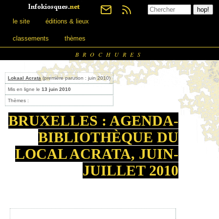
le site
éditions & lieux
classements
thèmes
BROCHURES
Lokaal Acrata
(première parution : juin 2010)
Mis en ligne le
13 juin 2010
Thèmes :
BRUXELLES : AGENDA-
BIBLIOTHÈQUE DU
LOCAL ACRATA, JUIN-
JUILLET 2010