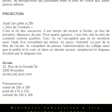
pistes, de perspectives qui pourraient relier la lutte en Grèce aux luttes
partout ailleurs.
PROJECTION
Jeudi 1er juillet à 20h
« Zéro de Conduite »
C’est la fin des vacances, il est temps de revenir à l’école, un lieu de
privation, dépourvu de joie. Pour quatre garçons, c’est très vite le zéro de
conduite comme punition. Ceci, ils ne l’acceptent pas et se révoltent
avec l’aide d’un surveillant qui refuse, lui aussi, l’autorité. Le jour de la
fête de l’école, ils canardent de pierres l’administration du collège ainsi
que le préfet et le curé, et dans un dernier assaut, remplacent le drapeau
tricolore par le drapeau noir.
Acrata
32, Rue de la Grande Île
1000 Bruxelles
acrata [at] post.com
Permanences :
mardi de 16h à 20h
jeudi de 17h à 21h
samedi de 14h à 18h
Brochures subversives à lire,
imprimer, propager