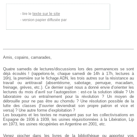
texte sur le site
lire le
version papier diffusée par
Amis, copains, camarades,
Quatre samedis de lectures/discussions lors des permanences se sont
déjà
écoulés ! (rappelons-le, chaque samedi de 14h à 17h, lectures à
16h),
la première sur le fichage ADN, les trois autres sur la résistance au
travail ou antitravail (absentéisme, sabotage, perruque, macadam,
freinage, grèves, etc.). Ce dernier sujet nous a donné envie d’orienter
les
lectures du mois d’avril sur l’autogestion : est-ce la solution
idéale ? Un
laboratoire ou un entraînement pour la révolution ? Un moyen de
débrouille pour ne pas être au chomdu ? Une résolution possible de la
lutte des classes (l’ouvrier deviendrait son propre patron et vice et
versa) ? Une autre forme d’exploitation ?
Les bouquins et les textes ne manquent pas sur les collectivisations en
Espagne de 1936 à 1939, les usines réquisitionnées à la Libération,
Lip
en
1973, les usines récupérées en Argentine en 2001, etc.
Venez piocher dans les livres de la bibliothèque ou apportez vos