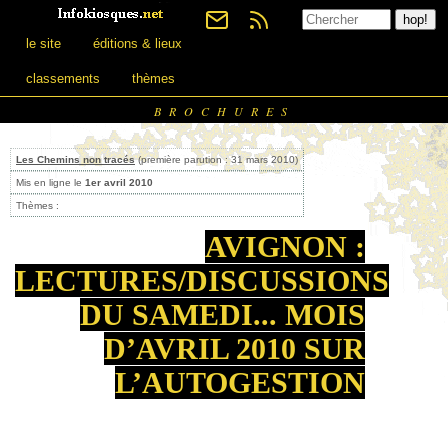
le site
éditions & lieux
classements
thèmes
BROCHURES
Les Chemins non tracés
(première parution : 31 mars 2010)
Mis en ligne le
1er avril 2010
Thèmes :
AVIGNON :
LECTURES/DISCUSSIONS
DU SAMEDI... MOIS
D’AVRIL 2010 SUR
L’AUTOGESTION