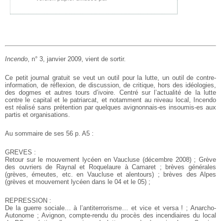
Incendo
, n° 3, janvier 2009, vient de sortir.
Ce petit journal gratuit se veut un outil pour la lutte, un outil de
contre-
information, de réflexion, de discussion, de critique, hors des
idéologies,
des dogmes et autres tours d’ivoire. Centré sur l’actualité de
la lutte
contre le capital et le patriarcat, et notamment au niveau local,
Incendo
est réalisé sans prétention par quelques avignonnais-es
insoumis-es aux
partis et organisations.
Au sommaire de ses 56 p. A5 :
GREVES :
Retour sur le mouvement lycéen en Vaucluse (décembre 2008) ; Grève
des
ouvriers de Raynal et Roquelaure à Camaret ; brèves générales
(grèves,
émeutes, etc. en Vaucluse et alentours) ; brèves des Alpes
(grèves et
mouvement lycéen dans le 04 et le 05) ;
REPRESSION :
De la guerre sociale… à l’antiterrorisme… et vice et versa ! ;
Anarcho-
Autonome ; Avignon, compte-rendu du procès des incendiaires du
local