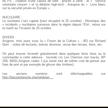
du PS ; création d’une caisse de lutte ; procès à venir ; le «
Service
volontaire citoyen » et la délation high-tech ; Autopsie du «
Livre blanc
sur la sécurité privée en Europe » ;
NUCLEAIRE :
Le nucléaire c’est capital (tract récupéré le 25 octobre) ; Historique des
« incidents » nucléaires survenus dans la région depuis l’Eté ; retour sur
la manif au Tricastin du 25 octobre ;
DIVERS :
Avignon, trois jours sous la « Forum de la Culture » ; BD sur Richard
Durn
; notes de lectures, brèves diverses, revue des revues, liens, etc.
On peut trouver
Incendo
gratuitement dans quelques bons lieux ou le
commander à cette adresse : Incendo c/o Les Chemins non tracés, BP
259,
84011 Avignon cedex 1 (ça serait tout de même cool de penser aux
frais de
port et par exemple de glisser des timbres).
Les anciens numéros sont téléchargeables sur
http://basseintensite.internetdown....
.