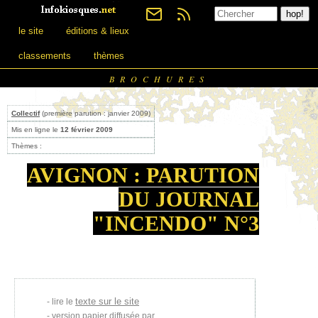
le site
éditions & lieux
classements
thèmes
BROCHURES
Collectif
(première parution : janvier 2009)
Mis en ligne le
12 février 2009
Thèmes :
AVIGNON : PARUTION
DU JOURNAL
"INCENDO" N°3
texte sur le site
lire le
version papier diffusée par