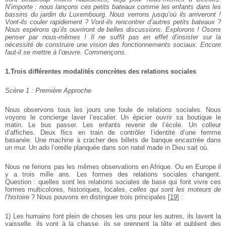
N’importe : nous lançons ces petits bateaux comme les enfants dans les
bassins du jardin du Luxembourg. Nous verrons jusqu’où ils arriveront !
Vont-ils couler rapidement ? Vont-ils rencontrer d’autres petits bateaux ?
Nous espérons qu’ils ouvriront de belles discussions. Explorons ! Osons
penser par nous-mêmes ! Il ne suffit pas en effet d’insister sur la
nécessité de construire une vision des fonctionnements sociaux. Encore
faut-il se mettre à l’œuvre. Commençons.
1.Trois différentes modalités concrètes des relations sociales
Scène 1 : Première Approche
Nous observons tous les jours une foule de relations sociales. Nous
voyons le concierge laver l’escalier. Un épicier ouvrir sa boutique le
matin. Le bus passer. Les enfants revenir de l’école. Un colleur
d’affiches. Deux flics en train de contrôler l’identité d’une femme
basanée. Une machine à cracher des billets de banque encastrée dans
un mur. Un ado l’oreille planquée dans son natel made in Dieu sait où.
Nous ne ferions pas les mêmes observations en Afrique. Ou en Europe il
y a trois mille ans. Les formes des relations sociales changent.
Question : quelles sont les relations sociales de base qui font vivre ces
formes multicolores, historiques, locales,
celles qui sont les moteurs de
l’histoire
? Nous pouvons en distinguer trois principales
[
19
]
:
1) Les humains font plein de choses les uns pour les autres, ils lavent la
vaisselle, ils vont à la chasse, ils se prennent la tête et publient des