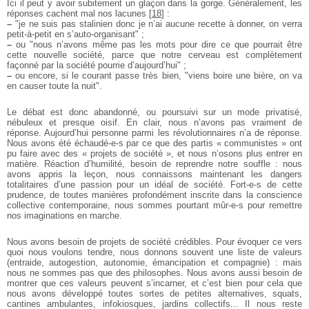
Ici il peut y avoir subitement un glaçon dans la gorge. Généralement, les
réponses cachent mal nos lacunes
[
18
]
:
–
"je ne suis pas stalinien donc je n’ai aucune recette à donner, on verra
petit-à-petit en s’auto-organisant" ;
–
ou "nous n’avons même pas les mots pour dire ce que pourrait être
cette nouvelle société, parce que notre cerveau est complètement
façonné par la société pourrie d’aujourd’hui" ;
–
ou encore, si le courant passe très bien, "viens boire une bière, on va
en causer toute la nuit".
Le débat est donc abandonné, ou poursuivi sur un mode privatisé,
nébuleux et presque oisif. En clair, nous n’avons pas vraiment de
réponse. Aujourd’hui personne parmi les révolutionnaires n’a de réponse.
Nous avons été échaudé-e-s par ce que des partis « communistes » ont
pu faire avec des « projets de société », et nous n’osons plus entrer en
matière. Réaction d’humilité, besoin de reprendre notre souffle : nous
avons appris la leçon, nous connaissons maintenant les dangers
totalitaires d’une passion pour un idéal de société. Fort-e-s de cette
prudence, de toutes manières profondément inscrite dans la conscience
collective contemporaine, nous sommes pourtant mûr-e-s pour remettre
nos imaginations en marche.
Nous avons besoin de projets de société crédibles. Pour évoquer ce vers
quoi nous voulons tendre, nous donnons souvent une liste de valeurs
(entraide, autogestion, autonomie, émancipation et compagnie) : mais
nous ne sommes pas que des philosophes. Nous avons aussi besoin de
montrer que ces valeurs peuvent s’incarner, et c’est bien pour cela que
nous avons développé toutes sortes de petites alternatives, squats,
cantines ambulantes, infokiosques, jardins collectifs... Il nous reste