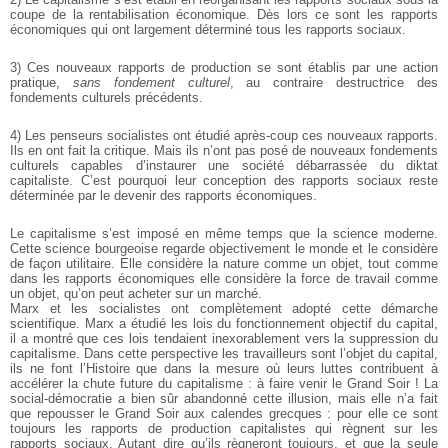
coupe de la rentabilisation économique. Dès lors ce sont les rapports
économiques qui ont largement déterminé tous les rapports sociaux.
3) Ces nouveaux rapports de production se sont établis par une action
pratique,
sans fondement culturel
, au contraire destructrice des
fondements culturels précédents.
4) Les penseurs socialistes ont étudié après-coup ces nouveaux rapports.
Ils en ont fait la critique. Mais ils n’ont pas posé de nouveaux fondements
culturels capables d’instaurer une société débarrassée du diktat
capitaliste. C’est pourquoi leur conception des rapports sociaux reste
déterminée par le devenir des rapports économiques.
Le capitalisme s’est imposé en même temps que la science moderne.
Cette science bourgeoise regarde objectivement le monde et le considère
de façon utilitaire. Elle considère la nature comme un objet, tout comme
dans les rapports économiques elle considère la force de travail comme
un objet, qu’on peut acheter sur un marché.
Marx et les socialistes ont complètement adopté cette démarche
scientifique. Marx a étudié les lois du fonctionnement objectif du capital,
il a montré que ces lois tendaient inexorablement vers la suppression du
capitalisme. Dans cette perspective les travailleurs sont l’objet du capital,
ils ne font l’Histoire que dans la mesure où leurs luttes contribuent à
accélérer la chute future du capitalisme : à faire venir le Grand Soir ! La
social-démocratie a bien sûr abandonné cette illusion, mais elle n’a fait
que repousser le Grand Soir aux calendes grecques : pour elle ce sont
toujours les rapports de production capitalistes qui règnent sur les
rapports sociaux. Autant dire qu’ils règneront toujours, et que la seule