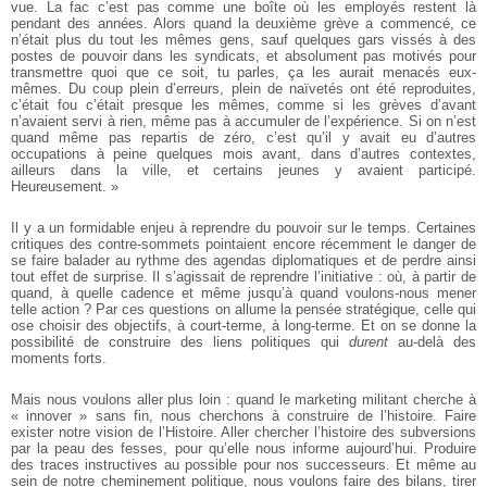
vue. La fac c’est pas comme une boîte où les employés restent là
pendant des années. Alors quand la deuxième grève a commencé, ce
n’était plus du tout les mêmes gens, sauf quelques gars vissés à des
postes de pouvoir dans les syndicats, et absolument pas motivés pour
transmettre quoi que ce soit, tu parles, ça les aurait menacés eux-
mêmes. Du coup plein d’erreurs, plein de naïvetés ont été reproduites,
c’était fou c’était presque les mêmes, comme si les grèves d’avant
n’avaient servi à rien, même pas à accumuler de l’expérience. Si on n’est
quand même pas repartis de zéro, c’est qu’il y avait eu d’autres
occupations à peine quelques mois avant, dans d’autres contextes,
ailleurs dans la ville, et certains jeunes y avaient participé.
Heureusement. »
Il y a un formidable enjeu à reprendre du pouvoir sur le temps. Certaines
critiques des contre-sommets pointaient encore récemment le danger de
se faire balader au rythme des agendas diplomatiques et de perdre ainsi
tout effet de surprise. Il s’agissait de reprendre l’initiative : où, à partir de
quand, à quelle cadence et même jusqu’à quand voulons-nous mener
telle action ? Par ces questions on allume la pensée stratégique, celle qui
ose choisir des objectifs, à court-terme, à long-terme. Et on se donne la
possibilité de construire des liens politiques qui
durent
au-delà des
moments forts.
Mais nous voulons aller plus loin : quand le marketing militant cherche à
« innover » sans fin, nous cherchons à construire de l’histoire. Faire
exister notre vision de l’Histoire. Aller chercher l’histoire des subversions
par la peau des fesses, pour qu’elle nous informe aujourd’hui. Produire
des traces instructives au possible pour nos successeurs. Et même au
sein de notre cheminement politique, nous voulons faire des bilans, tirer