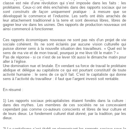
classe est née d’une révolution qui s’est imposée dans les faits : les
prolétaires. Ceux-ci ont étés enchaînés dans des rapports sociaux
qui se
sont construits de façon uniquement pratique
: à mesure que se
développait le commerce et l’industrie. Les serfs ont étés arrachés de
leur attachement traditionnel à la terre et sont devenus libres, libres de
gagner leur vie dans les usines. Des rapports de production nouveaux ont
ainsi commencé à fonctionner.
Ces rapports économiques nouveaux ne sont pas nés d’un projet de vie
sociale cohérent. Ils ne sont éclairés par aucune vision culturelle qui
puisse
donner sens
à la nouvelle situation des travailleurs. « Quel est le
sens de ma vie et de mon travail, pourquoi je me lève tôt le matin ? »
Pas de réponse - si ce n’est de se lever tôt aussi le dimanche matin pour
aller à l’église.
Une domination nue et brutale. En vendant sa force de travail le prolétaire
abdique et délègue au capitaliste ce qui est pourtant constitutif de toute
activité humaine : le sens de ce qu’il fait. C’est le capitaliste qui donne
sens à l’activité du travailleur : il faut que l’argent investi soit rentable.
En résumé :
1) Les rapports sociaux précapitalistes étaient fondés dans la culture :
dans des mythes. Les membres de ces sociétés ne se concevaient
cependant pas comme co-auteurs conscients et libres de leur culture et
de leurs dieux. Le fondement culturel était
donné
, par la tradition, par les
dieux.
2) Le capitalisme s’est établi en réorganisant les rapports sociaux sous la