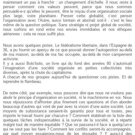
maintenant un pas à franchir : un changement d’échelle. Il nous reste à
penser comment ces valeurs peuvent, parce que nous sommes
persuadé-e-s qu’elles le peuvent, être le noyau d’une organisation sociale
plus large, voire planétaire. Penser cette globalité, c’est penser
l’organisation avec l’Autre, aussi lointain et abstrait soit-il : c’est le lieu
même de la question politique. Sans stratégie ni projet global de société,
nous surfons en rond entre nos envies immédiates et nos éthiques
aériennes : cela ne nous suffit plus.
Nous avons quelques pistes. Le fédéralisme libertaire, dans l’Espagne de
36, a pu fournir un aperçu de ce que pouvait donner l’autogestion au-delà
de ma maison, au-delà de ma fac occupée, au-delà de mon campement
activiste.
Il y a aussi Bolo’bolo, un livre qui du fond des années 80 s’autorisait
l’imagination d’une société organisée en petites collectivités très
diverses, après la chute du capitalisme.
A chacun de nos groupes aujourd’hui de questionner ces pistes. Et de
reprendre le flambeau.
De notre côté, par exemple, nous pouvons dire que nous ne voulons pas
abolir le principe d’organisation en société, ni le machinisme en soi. Nous
nous réjouissons d’affronter plus finement ces questions et d’en aborder
beaucoup d’autres qui vont de pair avec la vision d’une autre société. Les
moyens de subsistance seraient-ils garantis pour tous et toutes, peu
importe le travail fourni par chacun-e ? Comment établirait-on la liste des
quelques tâches indispensables à la survie de la société, et à répartir
malgré tout de manière équitable ? Que se passera-t-il face à quelqu’un-e
qui ne veut pas les faire ? Comment les conflits seront-ils accompagnés,
par quel moyen essaierons-nous de les résoudre ? Y aura-t-il des