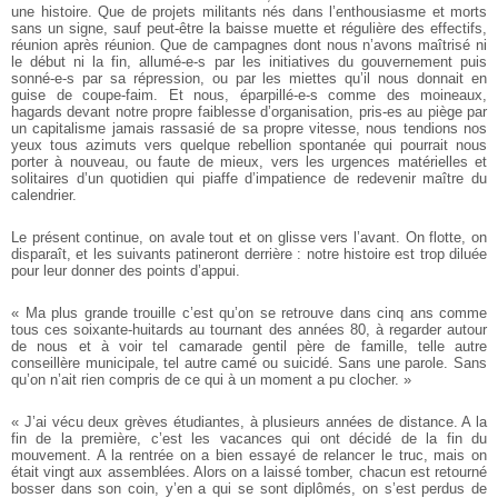
une histoire. Que de projets militants nés dans l’enthousiasme et morts
sans un signe, sauf peut-être la baisse muette et régulière des effectifs,
réunion après réunion. Que de campagnes dont nous n’avons maîtrisé ni
le début ni la fin, allumé-e-s par les initiatives du gouvernement puis
sonné-e-s par sa répression, ou par les miettes qu’il nous donnait en
guise de coupe-faim. Et nous, éparpillé-e-s comme des moineaux,
hagards devant notre propre faiblesse d’organisation, pris-es au piège par
un capitalisme jamais rassasié de sa propre vitesse, nous tendions nos
yeux tous azimuts vers quelque rebellion spontanée qui pourrait nous
porter à nouveau, ou faute de mieux, vers les urgences matérielles et
solitaires d’un quotidien qui piaffe d’impatience de redevenir maître du
calendrier.
Le présent continue, on avale tout et on glisse vers l’avant. On flotte, on
disparaît, et les suivants patineront derrière : notre histoire est trop diluée
pour leur donner des points d’appui.
« Ma plus grande trouille c’est qu’on se retrouve dans cinq ans comme
tous ces soixante-huitards au tournant des années 80, à regarder autour
de nous et à voir tel camarade gentil père de famille, telle autre
conseillère municipale, tel autre camé ou suicidé. Sans une parole. Sans
qu’on n’ait rien compris de ce qui à un moment a pu clocher. »
« J’ai vécu deux grèves étudiantes, à plusieurs années de distance. A la
fin de la première, c’est les vacances qui ont décidé de la fin du
mouvement. A la rentrée on a bien essayé de relancer le truc, mais on
était vingt aux assemblées. Alors on a laissé tomber, chacun est retourné
bosser dans son coin, y’en a qui se sont diplômés, on s’est perdus de