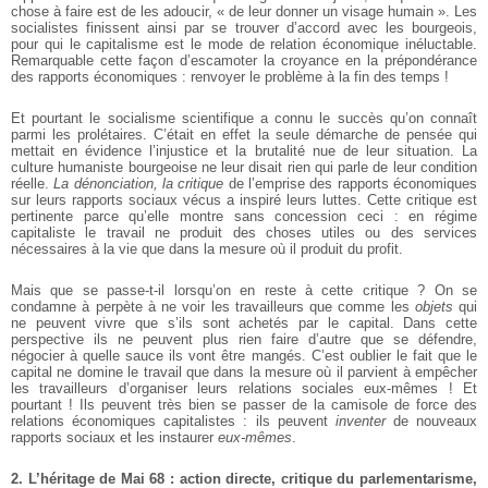
chose à faire est de les adoucir, « de leur donner un visage humain ». Les
socialistes finissent ainsi par se trouver d’accord avec les bourgeois,
pour qui le capitalisme est le mode de relation économique inéluctable.
Remarquable cette façon d’escamoter la croyance en la prépondérance
des rapports économiques : renvoyer le problème à la fin des temps !
Et pourtant le socialisme scientifique a connu le succès qu’on connaît
parmi les prolétaires. C’était en effet la seule démarche de pensée qui
mettait en évidence l’injustice et la brutalité nue de leur situation. La
culture humaniste bourgeoise ne leur disait rien qui parle de leur condition
réelle.
La dénonciation, la critique
de l’emprise des rapports économiques
sur leurs rapports sociaux vécus a inspiré leurs luttes. Cette critique est
pertinente parce qu’elle montre sans concession ceci : en régime
capitaliste le travail ne produit des choses utiles ou des services
nécessaires à la vie que dans la mesure où il produit du profit.
Mais que se passe-t-il lorsqu’on en reste à cette critique ? On se
condamne à perpète à ne voir les travailleurs que comme les
objets
qui
ne peuvent vivre que s’ils sont achetés par le capital. Dans cette
perspective ils ne peuvent plus rien faire d’autre que se défendre,
négocier à quelle sauce ils vont être mangés. C’est oublier le fait que le
capital ne domine le travail que dans la mesure où il parvient à empêcher
les travailleurs d’organiser leurs relations sociales eux-mêmes ! Et
pourtant ! Ils peuvent très bien se passer de la camisole de force des
relations économiques capitalistes : ils peuvent
inventer
de nouveaux
rapports sociaux et les instaurer
eux-mêmes
.
2. L’héritage de Mai 68 : action directe, critique du parlementarisme,