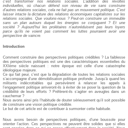
c’est transformer nos relations sociales. L’addition des révoltes
individuelles, où chacun défend son niveau de vie sans construire
d’autres relations sociales, cela ne fait pas un mouvement politique. C’est
laisser intacte la dictature des relations économiques capitalistes sur les
relations sociales. Que voulons-nous ? Peut-on construire un immeuble
sans un plan autours duquel les énergies se conjuguent ? Et une
société ? Aujourd’hui les prolétaires n’autoréduisent pas leurs loyers
parce qu’ils ne voient pas comment les luttes pourraient avoir une
perspective de vaincre.
Introduction
Comment construire des perspectives politiques crédibles ? La faiblesse
des perspectives politiques est une des caractéristiques essentielles du
XXIème siècle naissant : notre époque est celle d’une catastrophe
idéologique majeure.
Ce qui fait peur, c’est que la dégradation de toutes les relations sociales
s’accompagne d’une démobilisation politique profonde. Jusqu’à quand les
militants indécrottables qui persévèrent à relancer les appels à
l’engagement politique arriveront-ils à éviter de se poser la question de la
crédibilité de leurs efforts ? Préfèrent-ils s’agiter en aveugles dans un
cauchemar ?
Nous avons ainsi pris l’habitude de douter sérieusement qu’il soit possible
de construire une vision politique crédible.
Le but de cet article est de contribuer à surmonter cette habitude.
Nous avons besoin de perspectives politiques, d’une boussole pour
orienter l’action. Ces perspectives ne peuvent être solides que si elles