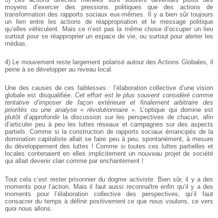
moyens d’exercer des pressions politiques que des actions de
transformation des rapports sociaux eux-mêmes. Il y a bien sûr toujours
un lien entre les actions de réappropriation et le message politique
qu’elles véhiculent. Mais ce n’est pas la même chose d’occuper un lieu
surtout pour se réapproprier un espace de vie, ou surtout pour alerter les
médias.
4) Le mouvement reste largement polarisé autour des Actions Globales, il
peine à se développer au niveau local.
Une des causes de ces faiblesses : l’élaboration collective d’une vision
globale est disqualifiée.
Cet effort est le plus souvent considéré comme
tentative d’imposer de façon extérieure et finalement arbitraire des
priorités ou une analyse « révolutionnaire »
. L’optique qui domine est
plutôt d’approfondir la discussion sur les perspectives de chacun, afin
d’articuler peu à peu les luttes réseaux et campagnes sur des aspects
partiels.
Comme si la construction de rapports sociaux émancipés de la
domination capitaliste allait se faire peu à peu, spontanément, à mesure
du développement des luttes !
Comme si toutes ces luttes partielles et
locales contenaient en elles implicitement un nouveau projet de société
qui allait devenir clair comme par enchantement !
Tout cela c’est rester prisonnier du dogme activiste. Bien sûr, il y a des
moments pour l’action. Mais il faut aussi reconnaître enfin qu’il y a des
moments pour l’élaboration collective des perspectives, qu’il faut
consacrer du temps à définir positivement ce que nous voulons, ce vers
quoi nous allons.