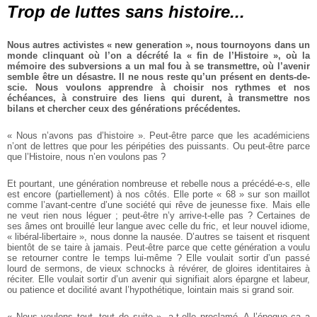
Trop de luttes sans histoire...
Nous autres activistes « new generation », nous tournoyons dans un
monde clinquant où l’on a décrété la « fin de l’Histoire », où la
mémoire des subversions a un mal fou à se transmettre, où l’avenir
semble être un désastre. Il ne nous reste qu’un présent en dents-de-
scie. Nous voulons apprendre à choisir nos rythmes et nos
échéances, à construire des liens qui durent, à transmettre nos
bilans et chercher ceux des générations précédentes.
« Nous n’avons pas d’histoire ». Peut-être parce que les académiciens
n’ont de lettres que pour les péripéties des puissants. Ou peut-être parce
que l’Histoire, nous n’en voulons pas ?
Et pourtant, une génération nombreuse et rebelle nous a précédé-e-s, elle
est encore (partiellement) à nos côtés. Elle porte « 68 » sur son maillot
comme l’avant-centre d’une société qui rêve de jeunesse fixe. Mais elle
ne veut rien nous léguer ; peut-être n’y arrive-t-elle pas ? Certaines de
ses âmes ont brouillé leur langue avec celle du fric, et leur nouvel idiome,
« libéral-libertaire », nous donne la nausée. D’autres se taisent et risquent
bientôt de se taire à jamais. Peut-être parce que cette génération a voulu
se retourner contre le temps lui-même ? Elle voulait sortir d’un passé
lourd de sermons, de vieux schnocks à révérer, de gloires identitaires à
réciter. Elle voulait sortir d’un avenir qui signifiait alors épargne et labeur,
ou patience et docilité avant l’hypothétique, lointain mais si grand soir.
« Nous voulons tout, tout de suite », a-t-elle proclamé. A l’époque ça a