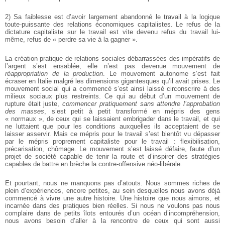
2) Sa faiblesse est d’avoir largement abandonné le travail à la logique
toute-puissante des relations économiques capitalistes. Le refus de la
dictature capitaliste sur le travail est vite devenu refus du travail lui-
même, refus de « perdre sa vie à la gagner ».
La création pratique de relations sociales débarrassées des impératifs de
l’argent s’est ensablée, elle n’est pas devenue mouvement de
réappropriation de la production
. Le mouvement autonome s’est fait
écraser en Italie malgré les dimensions gigantesques qu’il avait prises. Le
mouvement social qui a commencé s’est ainsi laissé circonscrire à des
milieux sociaux plus restreints. Ce qui au début d’un mouvement de
rupture était juste,
commencer pratiquement sans attendre l’approbation
des masses
, s’est petit à petit transformé en mépris des gens
« normaux », de ceux qui se laissaient embrigader dans le travail, et qui
ne luttaient que pour les conditions auxquelles ils acceptaient de se
laisser asservir. Mais ce mépris pour le travail s’est bientôt vu dépasser
par le mépris proprement capitaliste pour le travail : flexibilisation,
précarisation, chômage. Le mouvement s’est laissé défaire, faute d’un
projet de société capable de tenir la route et d’inspirer des stratégies
capables de battre en brèche la contre-offensive néo-libérale.
Et pourtant, nous ne manquons pas d’atouts. Nous sommes riches de
plein d’expériences, encore petites, au sein desquelles nous avons déjà
commencé à vivre une autre histoire. Une histoire que nous aimons, et
incarnée dans des pratiques bien réelles. Si nous ne voulons pas nous
complaire dans de petits îlots entourés d’un océan d’incompréhension,
nous avons besoin d’aller à la rencontre de ceux qui sont aussi