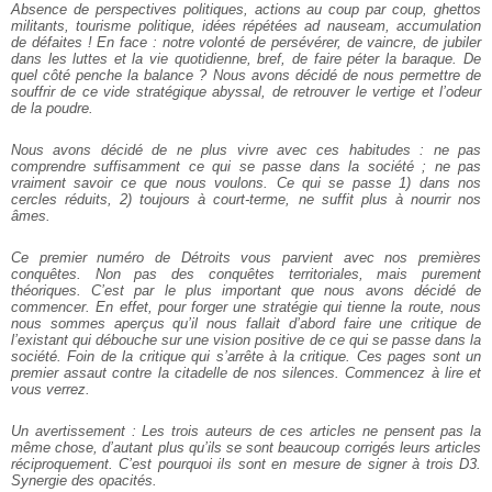
Absence de perspectives politiques, actions au coup par coup, ghettos
militants, tourisme politique, idées répétées ad nauseam, accumulation
de défaites ! En face : notre volonté de persévérer, de vaincre, de jubiler
dans les luttes et la vie quotidienne, bref, de faire péter la baraque. De
quel côté penche la balance ? Nous avons décidé de nous permettre de
souffrir de ce vide stratégique abyssal, de retrouver le vertige et l’odeur
de la poudre.
Nous avons décidé de ne plus vivre avec ces habitudes : ne pas
comprendre suffisamment ce qui se passe dans la société ; ne pas
vraiment savoir ce que nous voulons. Ce qui se passe 1) dans nos
cercles réduits, 2) toujours à court-terme, ne suffit plus à nourrir nos
âmes.
Ce premier numéro de Détroits vous parvient avec nos premières
conquêtes. Non pas des conquêtes territoriales, mais purement
théoriques. C’est par le plus important que nous avons décidé de
commencer. En effet, pour forger une stratégie qui tienne la route, nous
nous sommes aperçus qu’il nous fallait d’abord faire une critique de
l’existant qui débouche sur une vision positive de ce qui se passe dans la
société. Foin de la critique qui s’arrête à la critique. Ces pages sont un
premier assaut contre la citadelle de nos silences. Commencez à lire et
vous verrez.
Un avertissement :
Les trois auteurs de ces articles ne pensent pas la
même chose, d’autant plus qu’ils se sont beaucoup corrigés leurs articles
réciproquement. C’est pourquoi ils sont en mesure de signer à trois D3.
Synergie des opacités.