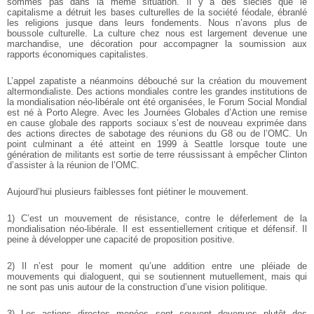
sommes pas dans la même situation. Il y a des siècles que le
capitalisme a détruit les bases culturelles de la société féodale, ébranlé
les religions jusque dans leurs fondements. Nous n’avons plus de
boussole culturelle. La culture chez nous est largement devenue une
marchandise, une décoration pour accompagner la soumission aux
rapports économiques capitalistes.
L’appel zapatiste a néanmoins débouché sur la création du mouvement
altermondialiste. Des actions mondiales contre les grandes institutions de
la mondialisation néo-libérale ont été organisées, le Forum Social Mondial
est né à Porto Alegre. Avec les Journées Globales d’Action une remise
en cause globale des rapports sociaux s’est de nouveau exprimée dans
des actions directes de sabotage des réunions du G8 ou de l’OMC. Un
point culminant a été atteint en 1999 à Seattle lorsque toute une
génération de militants est sortie de terre réussissant à empêcher Clinton
d’assister à la réunion de l’OMC.
Aujourd’hui plusieurs faiblesses font piétiner le mouvement.
1) C’est un mouvement de résistance, contre le déferlement de la
mondialisation néo-libérale. Il est essentiellement critique et défensif. Il
peine à développer une capacité de proposition positive.
2) Il n’est pour le moment qu’une addition entre une pléiade de
mouvements qui dialoguent, qui se soutiennent mutuellement, mais qui
ne sont pas unis autour de la construction d’une vision politique.
3) Les actions directes menées sont souvent devenues plutôt des