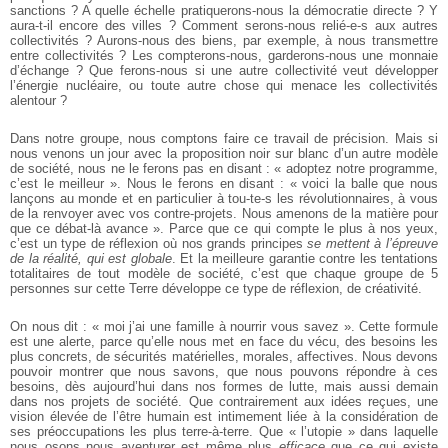
sanctions ? A quelle échelle pratiquerons-nous la démocratie directe ? Y
aura-t-il encore des villes ? Comment serons-nous relié-e-s aux autres
collectivités ? Aurons-nous des biens, par exemple, à nous transmettre
entre collectivités ? Les compterons-nous, garderons-nous une monnaie
d’échange ? Que ferons-nous si une autre collectivité veut développer
l’énergie nucléaire, ou toute autre chose qui menace les collectivités
alentour ?
Dans notre groupe, nous comptons faire ce travail de précision. Mais si
nous venons un jour avec la proposition noir sur blanc d’un autre modèle
de société, nous ne le ferons pas en disant : « adoptez notre programme,
c’est le meilleur ». Nous le ferons en disant : « voici la balle que nous
lançons au monde et en particulier à tou-te-s les révolutionnaires, à vous
de la renvoyer avec vos contre-projets. Nous amenons de la matière pour
que ce débat-là avance ». Parce que ce qui compte le plus à nos yeux,
c’est un type de réflexion où nos grands principes
se mettent à l’épreuve
de la réalité, qui est globale
. Et la meilleure garantie contre les tentations
totalitaires de tout modèle de société, c’est que chaque groupe de 5
personnes sur cette Terre développe ce type de réflexion, de créativité.
On nous dit : « moi j’ai une famille à nourrir vous savez ». Cette formule
est une alerte, parce qu’elle nous met en face du vécu, des besoins les
plus concrets, de sécurités matérielles, morales, affectives. Nous devons
pouvoir montrer que nous savons, que nous pouvons répondre à ces
besoins, dès aujourd’hui dans nos formes de lutte, mais aussi demain
dans nos projets de société. Que contrairement aux idées reçues, une
vision élevée de l’être humain est intimement liée à la considération de
ses préoccupations les plus terre-à-terre. Que « l’utopie » dans laquelle
nous osons nous aventurer est même plus
efficace
que ce qui existe