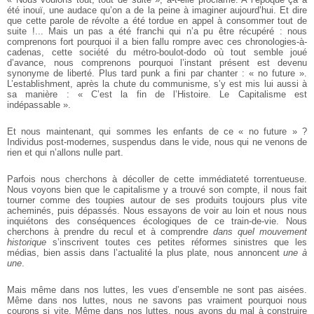
été inouï, une audace qu’on a de la peine à imaginer aujourd’hui. Et dire
que cette parole de révolte a été tordue en appel à consommer tout de
suite !... Mais un pas a été franchi qui n’a pu être récupéré : nous
comprenons fort pourquoi il a bien fallu rompre avec ces chronologies-à-
cadenas, cette société du métro-boulot-dodo où tout semble joué
d’avance, nous comprenons pourquoi l’instant présent est devenu
synonyme de liberté. Plus tard punk a fini par chanter : « no future ».
L’establishment, après la chute du communisme, s’y est mis lui aussi à
sa manière : « C’est la fin de l’Histoire. Le Capitalisme est
indépassable ».
Et nous maintenant, qui sommes les enfants de ce « no future » ?
Individus post-modernes, suspendus dans le vide, nous qui ne venons de
rien et qui n’allons nulle part.
Parfois nous cherchons à décoller de cette immédiateté torrentueuse.
Nous voyons bien que le capitalisme y a trouvé son compte, il nous fait
tourner comme des toupies autour de ses produits toujours plus vite
acheminés, puis dépassés. Nous essayons de voir au loin et nous nous
inquiétons des conséquences écologiques de ce train-de-vie. Nous
cherchons à prendre du recul et à comprendre
dans quel mouvement
historique
s’inscrivent toutes ces petites réformes sinistres que les
médias, bien assis dans l’actualité la plus plate, nous annoncent
une à
une
.
Mais même dans nos luttes, les vues d’ensemble ne sont pas aisées.
Même dans nos luttes, nous ne savons pas vraiment pourquoi nous
courons si vite.
Même dans nos luttes, nous avons du mal à construire