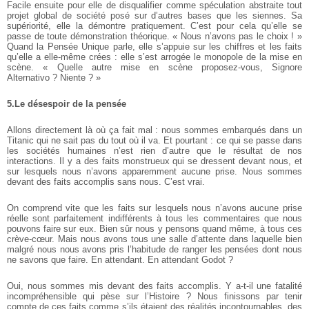
Facile ensuite pour elle de disqualifier comme spéculation abstraite tout
projet global de société posé sur d’autres bases que les siennes. Sa
supériorité, elle la démontre pratiquement. C’est pour cela qu’elle se
passe de toute démonstration théorique. « Nous n’avons pas le choix ! »
Quand la Pensée Unique parle, elle s’appuie sur les chiffres et les faits
qu’elle a elle-même crées : elle s’est arrogée le monopole de la mise en
scène. « Quelle autre mise en scène proposez-vous, Signore
Alternativo ? Niente ? »
5.Le désespoir de la pensée
Allons directement là où ça fait mal : nous sommes embarqués dans un
Titanic qui ne sait pas du tout où il va. Et pourtant : ce qui se passe dans
les sociétés humaines n’est rien d’autre que le résultat de nos
interactions. Il y a des faits monstrueux qui se dressent devant nous, et
sur lesquels nous n’avons apparemment aucune prise. Nous sommes
devant des faits accomplis sans nous. C’est vrai.
On comprend vite que les faits sur lesquels nous n’avons aucune prise
réelle sont parfaitement indifférents à tous les commentaires que nous
pouvons faire sur eux. Bien sûr nous y pensons quand même, à tous ces
crève-cœur. Mais nous avons tous une salle d’attente dans laquelle bien
malgré nous nous avons pris l’habitude de ranger les pensées dont nous
ne savons que faire. En attendant. En attendant Godot ?
Oui, nous sommes mis devant des faits accomplis. Y a-t-il une fatalité
incompréhensible qui pèse sur l’Histoire ? Nous finissons par tenir
compte de ces faits comme s’ils étaient des réalités incontournables, des