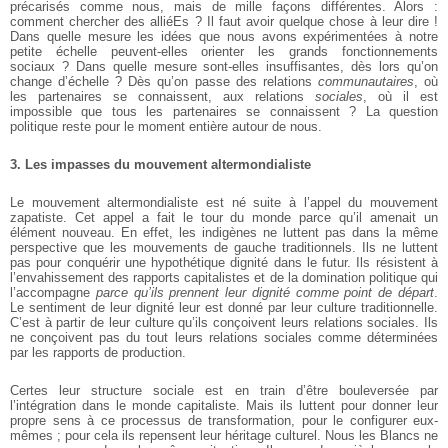
précarisés comme nous, mais de mille façons différentes. Alors :
comment chercher des alliéEs ? Il faut avoir quelque chose à leur dire !
Dans quelle mesure les idées que nous avons expérimentées à notre
petite échelle peuvent-elles orienter les grands fonctionnements
sociaux ? Dans quelle mesure sont-elles insuffisantes, dès lors qu’on
change d’échelle ? Dès qu’on passe des relations
communautaires
, où
les partenaires se connaissent, aux relations
sociales
, où il est
impossible que tous les partenaires se connaissent ? La question
politique reste pour le moment entière autour de nous.
3. Les impasses du mouvement altermondialiste
Le mouvement altermondialiste est né suite à l’appel du mouvement
zapatiste. Cet appel a fait le tour du monde parce qu’il amenait un
élément nouveau. En effet, les indigènes ne luttent pas dans la même
perspective que les mouvements de gauche traditionnels. Ils ne luttent
pas pour conquérir une hypothétique dignité dans le futur. Ils résistent à
l’envahissement des rapports capitalistes et de la domination politique qui
l’accompagne
parce qu’ils prennent leur dignité comme point de départ
.
Le sentiment de leur dignité leur est donné par leur culture traditionnelle.
C’est à partir de leur culture qu’ils conçoivent leurs relations sociales. Ils
ne conçoivent pas du tout leurs relations sociales comme déterminées
par les rapports de production.
Certes leur structure sociale est en train d’être bouleversée par
l’intégration dans le monde capitaliste. Mais ils luttent pour donner leur
propre sens à ce processus de transformation, pour le configurer eux-
mêmes ; pour cela ils repensent leur héritage culturel.
Nous les Blancs ne