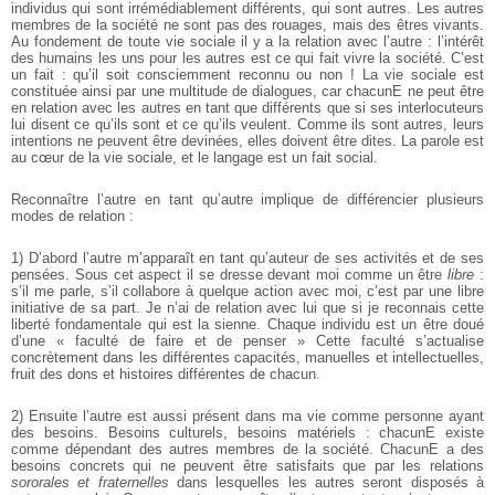
individus qui sont irrémédiablement différents, qui sont autres. Les autres
membres de la société ne sont pas des rouages, mais des êtres vivants.
Au fondement de toute vie sociale il y a la relation avec l’autre : l’intérêt
des humains les uns pour les autres est ce qui fait vivre la société. C’est
un fait : qu’il soit consciemment reconnu ou non ! La vie sociale est
constituée ainsi par une multitude de dialogues, car chacunE ne peut être
en relation avec les autres en tant que différents que si ses interlocuteurs
lui disent ce qu’ils sont et ce qu’ils veulent. Comme ils sont autres, leurs
intentions ne peuvent être devinées, elles doivent être dites. La parole est
au cœur de la vie sociale, et le langage est un fait social.
Reconnaître l’autre en tant qu’autre implique de différencier plusieurs
modes de relation :
1) D’abord l’autre m’apparaît en tant qu’auteur de ses activités et de ses
pensées. Sous cet aspect il se dresse devant moi comme un être
libre
:
s’il me parle, s’il collabore à quelque action avec moi, c’est par une libre
initiative de sa part. Je n’ai de relation avec lui que si je reconnais cette
liberté fondamentale qui est la sienne. Chaque individu est un être doué
d’une « faculté de faire et de penser » Cette faculté s’actualise
concrètement dans les différentes capacités, manuelles et intellectuelles,
fruit des dons et histoires différentes de chacun.
2) Ensuite l’autre est aussi présent dans ma vie comme personne ayant
des besoins. Besoins culturels, besoins matériels : chacunE existe
comme dépendant des autres membres de la société. ChacunE a des
besoins concrets qui ne peuvent être satisfaits que par les relations
sororales et fraternelles
dans lesquelles les autres seront disposés à