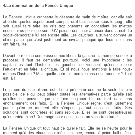
4.La domination de la Pensée Unique
La Pensée Unique orchestre le désastre de main de maître, car elle sait
attendre que les esprits aient compris qu’il faut passer sous le joug ; elle
sait aussi faire taire les cris trop bruyants en concédant les miettes
nécessaires pour que son TGV puisse continuer à foncer dans la nuit. La
social-démocratie lui est encore utile. Les gauches la suivent comme un
chien parce que c’est justement au niveau pratique que leurs solutions
ont fait faillite.
Devant le rouleau compresseur néo-libéral la gauche n’a rien de sérieux à
proposer. Il faut se demander pourquoi. Voici une hypothèse : les
capitalistes font l’histoire, les gauches ne viennent qu’ensuite pour
l’étudier et en faire la critique. Et si nous nous mettions à faire nous-
mêmes l’histoire ? Mais quelle autre histoire voulons-nous raconter ? Tout
est là !
Le propre du capitalisme est de se présenter comme la seule histoire
possible, celle qui peut tolérer toutes les alternatives parce qu’elle sait
qu’elles ne peuvent que se faire englober tôt ou tard dans
son
enchaînement des faits. Si la Pensée Unique règne, c’est justement
parce qu’en ce moment elle s’impose partout dans les faits. Ses
solutions sont concrètes et sans réplique. Elles ne sont désastreuses
qu’en arrière-plan ! Dommage pour nous : nous arrivons trop tard !
La Pensée Unique dit tout haut ce qu’elle fait. Elle ne se heurte pour le
moment qu’à des ébauches d’idées en face, encore à peine balbutiées.