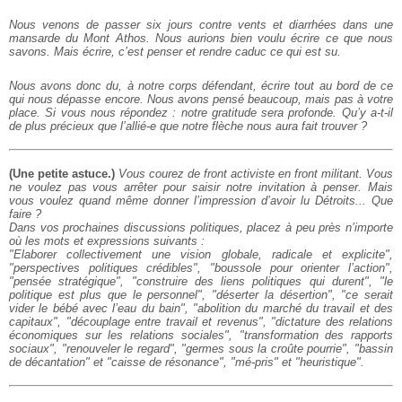
Nous venons de passer six jours contre vents et diarrhées dans une
mansarde du Mont Athos. Nous aurions bien voulu écrire ce que nous
savons. Mais écrire, c’est penser et rendre caduc ce qui est su.
Nous avons donc du, à notre corps défendant, écrire tout au bord de ce
qui nous dépasse encore. Nous avons pensé beaucoup, mais pas à votre
place. Si vous nous répondez : notre gratitude sera profonde. Qu’y a-t-il
de plus précieux que l’allié-e que notre flèche nous aura fait trouver ?
(Une petite astuce.)
Vous courez de front activiste en front militant. Vous
ne voulez pas vous arrêter pour saisir notre invitation à penser. Mais
vous voulez quand même donner l’impression d’avoir lu Détroits... Que
faire ?
Dans vos prochaines discussions politiques, placez à peu près n’importe
où les mots et expressions suivants :
"Elaborer collectivement une vision globale, radicale et explicite",
"perspectives politiques crédibles", "boussole pour orienter l’action",
"pensée stratégique", "construire des liens politiques qui durent", "le
politique est plus que le personnel", "déserter la désertion", "ce serait
vider le bébé avec l’eau du bain", "abolition du marché du travail et des
capitaux", "découplage entre travail et revenus", "dictature des relations
économiques sur les relations sociales", "transformation des rapports
sociaux", "renouveler le regard", "germes sous la croûte pourrie", "bassin
de décantation" et "caisse de résonance", "mé-pris" et "heuristique".