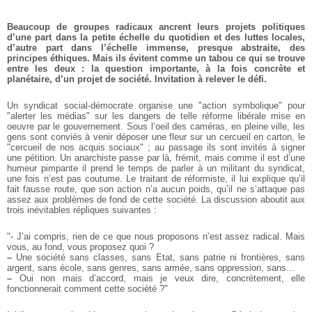
Beaucoup de groupes radicaux ancrent leurs projets politiques
d’une part dans la petite échelle du quotidien et des luttes locales,
d’autre part dans l’échelle immense, presque abstraite, des
principes éthiques. Mais ils évitent comme un tabou ce qui se trouve
entre les deux : la question importante, à la fois concrète et
planétaire, d’un projet de société. Invitation à relever le défi.
Un syndicat social-démocrate organise une "action symbolique" pour
"alerter les médias" sur les dangers de telle réforme libérale mise en
oeuvre par le gouvernement. Sous l’oeil des caméras, en pleine ville, les
gens sont conviés à venir déposer une fleur sur un cercueil en carton, le
"cercueil de nos acquis sociaux" ; au passage ils sont invités à signer
une pétition. Un anarchiste passe par là, frémit, mais comme il est d’une
humeur pimpante il prend le temps de parler à un militant du syndicat,
une fois n’est pas coutume. Le traitant de réformiste, il lui explique qu’il
fait fausse route, que son action n’a aucun poids, qu’il ne s’attaque pas
assez aux problèmes de fond de cette société. La discussion aboutit aux
trois inévitables répliques suivantes :
"- J’ai compris, rien de ce que nous proposons n’est assez radical. Mais
vous, au fond, vous proposez quoi ?
–
Une société sans classes, sans Etat, sans patrie ni frontières, sans
argent, sans école, sans genres, sans armée, sans oppression, sans...
–
Oui non mais d’accord, mais je veux dire, concrètement, elle
fonctionnerait comment cette société ?"