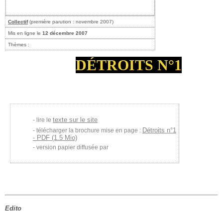
Collectif
(première parution : novembre 2007)
Mis en ligne le
12 décembre 2007
Thèmes :
DÉTROITS N°1
texte sur le site
lire le
Détroits n°1
télécharger la brochure mise en page :
- PDF (1.5 Mio)
version papier diffusée par
Edito