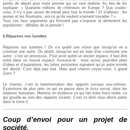
points de départ pour toute pensée qui se veut réaliste. Au lieu de les
expliquer. « Quarante millions de chômeurs en Europe ? Que voulez-
vous, il n’y a pas assez de travail pour tout le monde ! Et d’ailleurs : les
jeunes et les Roumains, est-ce qu’ils veulent vraiment travailler ? »
Tous ces faux arguments qui finissent pas s’imposer et alimentent les
populismes : défaites de la pensée !
6.Réparons nos lunettes
Réparons nos lunettes !
On n’a quitté une vision que lorsqu’on en a
construit une autre
. Ou plutôt, lorsqu’on est en train d’en construire une
autre : c’est un processus. Pour avoir quitté un ancien espace, il faut être
entré dans un nouvel espace. Avouons-le : nous avons peut-être plein
d’idées et d’aspirations, les luttes existantes signalent qu’un
autre
monde
est désiré. C’est déjà pas mal. Mais
quel chemin
voyez-vous, ô grand
Zorro ?
Le chemin, c’est la transformation des rapports sociaux eux-mêmes.
Examinons de plus près ce qui se passe
dans le tissu social, dans les
relations humaines
. Mettons en évidence ce qui fait notre force réelle, ce
qui grouille au sein des rapports vivants. C’est ce dont nous allons parler
dans le tome II.
Coup d’envoi pour un projet de
société.