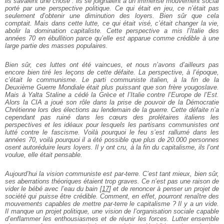
ils savaient une chose : ils se joignaient à un immense mouvement social
porté par une perspective politique. Ce qui était en jeu, ce n’était pas
seulement d’obtenir une diminution des loyers. Bien sûr que cela
comptait. Mais dans cette lutte, ce qui était visé, c’était changer la vie,
abolir la domination capitaliste. Cette perspective a mis l’Italie des
années 70 en ébullition parce qu’elle est apparue comme crédible à une
large partie des masses populaires.
Bien sûr, ces luttes ont été vaincues, et nous n’avons d’ailleurs pas
encore bien tiré les leçons de cette défaite. La perspective, à l’époque,
c’était le communisme. Le parti communiste italien, à la fin de la
Deuxième Guerre Mondiale était plus puissant que son frère yougoslave.
Mais à Yalta Staline a cédé la Grèce et l’Italie contre l’Europe de l’Est.
Alors la CIA a joué son rôle dans la prise de pouvoir de la Démocratie
Chrétienne lors des élections au lendemain de la guerre. Cette défaite n’a
cependant pas ruiné dans les cœurs des prolétaires italiens les
perspectives et les idéaux pour lesquels les partisans communistes ont
lutté contre le fascisme. Voilà pourquoi le feu s’est rallumé dans les
années 70, voilà pourquoi il a été possible que plus de 20.000 personnes
osent autoréduire leurs loyers. Il y ont cru, à la fin du capitalisme, ils l’ont
voulue, elle était pensable.
Aujourd’hui la vision communiste est par-terre. C’est tant mieux, bien sûr,
ses aberrations théoriques étaient trop graves. Ce n’est pas une raison de
vider le bébé avec l’eau du bain
[
17
]
et de renoncer à penser un projet de
société qui puisse être crédible. Comment, en effet, pourront renaître des
mouvements capables de mettre par-terre le capitalisme ? Il y a un vide.
Il manque un projet politique, une vision de l’organisation sociale capable
d’enflammer les enthousiasmes et de réunir les forces. Lutter ensemble