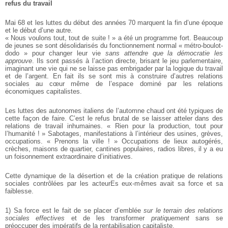
refus du travail
Mai 68 et les luttes du début des années 70 marquent la fin d’une époque
et le début d’une autre.
« Nous voulons tout, tout de suite ! » a été un programme fort. Beaucoup
de jeunes se sont désolidarisés du fonctionnement normal « métro-boulot-
dodo » pour changer leur vie
sans attendre que la démocratie les
approuve
. Ils sont passés à l’action directe, brisant le jeu parlementaire,
imaginant une vie qui ne se laisse pas embrigader par la logique du travail
et de l’argent. En fait ils se sont mis à construire d’autres relations
sociales au cœur même de l’espace dominé par les relations
économiques capitalistes.
Les luttes des autonomes italiens de l’automne chaud ont été typiques de
cette façon de faire. C’est le refus brutal de se laisser atteler dans des
relations de travail inhumaines. « Rien pour la production, tout pour
l’humanité ! » Sabotages, manifestations à l’intérieur des usines, grèves,
occupations. « Prenons la ville ! » Occupations de lieux autogérés,
crèches, maisons de quartier, cantines populaires, radios libres, il y a eu
un foisonnement extraordinaire d’initiatives.
Cette dynamique de la désertion et de la création pratique de relations
sociales contrôlées par les acteurEs eux-mêmes avait sa force et sa
faiblesse.
1) Sa force est le fait de se placer d’emblée
sur le terrain des relations
sociales effectives
et de les transformer
pratiquement
sans se
préoccuper des impératifs de la rentabilisation capitaliste.