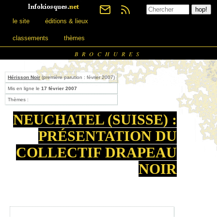
le site
éditions & lieux
classements
thèmes
BROCHURES
Hérisson Noir
(première parution : février 2007)
Mis en ligne le
17 février 2007
Thèmes :
NEUCHATEL (SUISSE) :
PRÉSENTATION DU
COLLECTIF DRAPEAU
NOIR