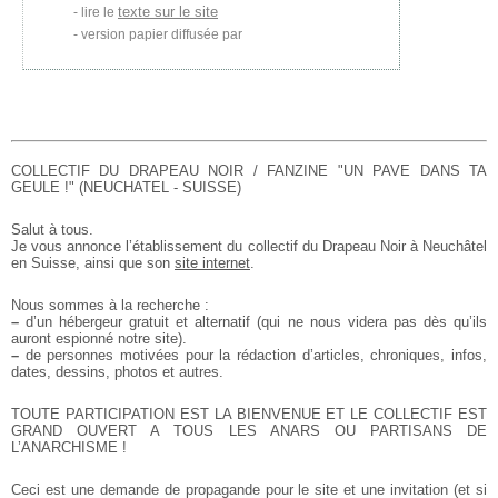
texte sur le site
lire le
version papier diffusée par
COLLECTIF DU DRAPEAU NOIR / FANZINE "UN PAVE DANS TA
GEULE !" (NEUCHATEL - SUISSE)
Salut à tous.
Je vous annonce l’établissement du collectif du Drapeau Noir à Neuchâtel
en Suisse,
ainsi que son
site internet
.
Nous sommes à la recherche :
–
d’un hébergeur gratuit et alternatif (qui ne nous
videra pas dès qu’ils
auront espionné notre site).
–
de personnes motivées pour la rédaction d’articles, chroniques, infos,
dates,
dessins, photos et autres.
TOUTE PARTICIPATION EST LA BIENVENUE ET LE COLLECTIF EST
GRAND OUVERT A TOUS LES
ANARS OU PARTISANS DE
L’ANARCHISME !
Ceci est une demande de propagande pour le site et une invitation (et si