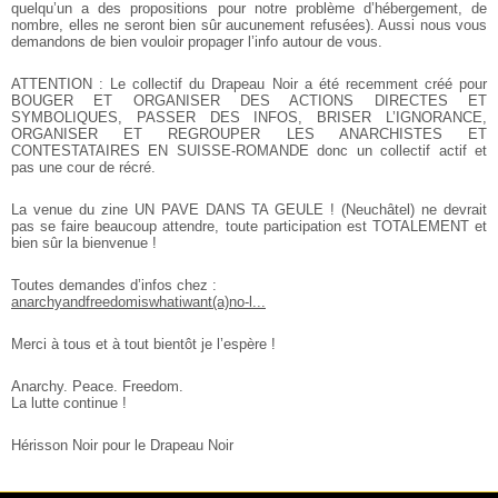
quelqu’un
a des propositions pour notre problème d’hébergement, de
nombre, elles ne seront
bien sûr aucunement refusées).
Aussi nous vous
demandons de bien vouloir propager l’info autour de vous.
ATTENTION : Le collectif du Drapeau Noir a été recemment créé pour
BOUGER ET
ORGANISER DES ACTIONS DIRECTES ET
SYMBOLIQUES, PASSER DES INFOS, BRISER
L’IGNORANCE,
ORGANISER ET REGROUPER LES ANARCHISTES ET
CONTESTATAIRES EN
SUISSE-ROMANDE donc un collectif actif et
pas une cour de récré.
La venue du zine UN PAVE DANS TA GEULE ! (Neuchâtel) ne devrait
pas se faire
beaucoup attendre, toute participation est TOTALEMENT et
bien sûr la bienvenue !
Toutes demandes d’infos chez :
anarchyandfreedomiswhatiwant(a)no-l...
Merci à tous et à tout bientôt je l’espère !
Anarchy. Peace. Freedom.
La lutte continue !
Hérisson Noir pour le Drapeau Noir