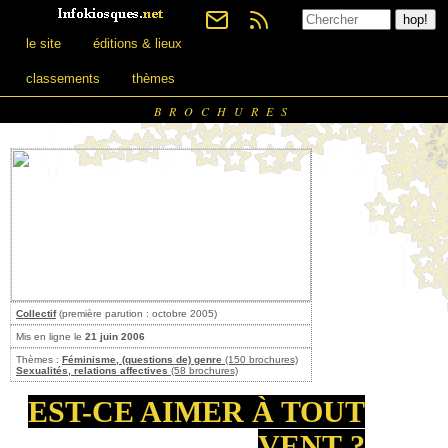
le site
éditions & lieux
classements
thèmes
BROCHURES
Collectif
(première parution : octobre 2005)
Mis en ligne le
21 juin 2006
Thèmes :
Féminisme, (questions de) genre
(150 brochures)
Sexualités, relations affectives
(58 brochures)
EST-CE AIMER À TOUT
VENT ?