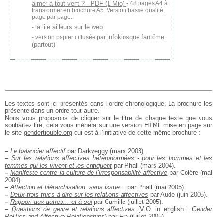
aimer à tout vent ? - PDF (1 Mio)
- 48 pages A4 à
transformer en brochure A5. Version basse qualité,
page par page.
la lire ailleurs sur le web
Infokiosque fantôme
version papier diffusée par
(partout)
Les textes sont ici présentés dans l’ordre chronologique. La brochure les
présente dans un ordre tout autre.
Nous vous proposons de cliquer sur le titre de chaque texte que vous
souhaitez lire, cela vous mènera sur une version HTML mise en page sur
le site
gendertrouble.org
qui est à l’initiative de cette même brochure :
–
Le balancier affectif
par Darkveggy (mars 2003).
–
Sur les relations affectives hétéronormées - pour les hommes et les
femmes qui les vivent et les critiquent
par Phall (mars 2004).
–
Manifeste contre la culture de l’irresponsabilité affective
par Colère (mai
2004).
–
Affection et hiérarchisation, sans issue...
par Phall (mai 2005).
–
Deux-trois trucs à dire sur les relations affectives
par Aude (juin 2005).
–
Rapport aux autres... et à soi
par Camille (juillet 2005).
–
Questions de genre et relations affectives
(V.O. in english :
Gender
Politics and Affective Relationships
)
par Fin (juillet 2005).