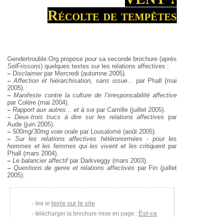
Récolte de tempêtes
Gendertrouble.Org propose pour sa seconde brochure (après
SelFrissons
) quelques textes sur les relations affectives :
–
Disclaimer
par Mercredi (automne 2005).
–
Affection et hiérarchisation, sans issue...
par Phall (mai
2005).
–
Manifeste contre la culture de l’irresponsabilité affective
par Colère (mai 2004).
–
Rapport aux autres... et à soi
par Camille (juillet 2005).
–
Deux-trois trucs à dire sur les relations affectives
par
Aude (juin 2005).
–
500mg/30mg voie orale
par Lousalomé (août 2005).
–
Sur les relations affectives hétéronormées - pour les
hommes et les femmes qui les vivent et les critiquent
par
Phall (mars 2004).
–
Le balancier affectif
par Darkveggy (mars 2003).
–
Questions de genre et relations affectives
par Fin (juillet
2005).
texte sur le site
lire le
Est-ce
télécharger la brochure mise en page :