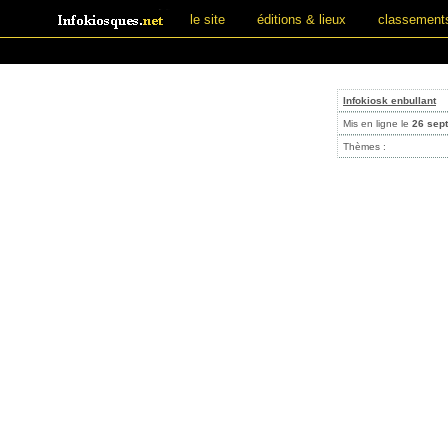
le site
éditions & lieux
classement
Infokiosk enbullant
Mis en ligne le
26 sep
Thèmes :