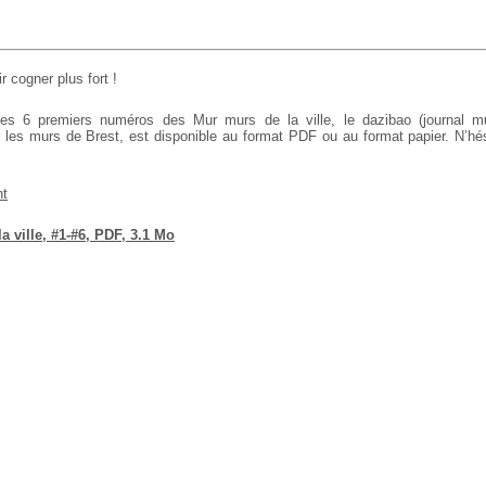
r cogner plus fort !
es 6 premiers numéros des Mur murs de la ville, le dazibao (journal mur
ur les murs de Brest, est disponible au format PDF ou au format papier. N’hé
nt
a ville, #1-#6, PDF, 3.1 Mo