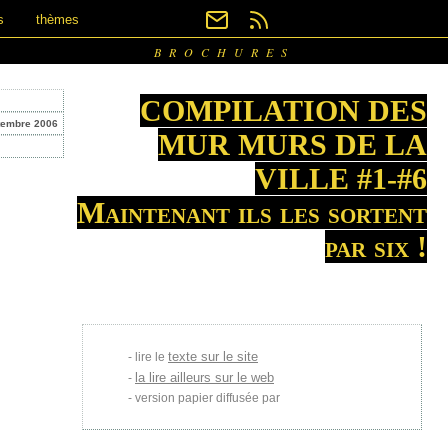
s
thèmes
BROCHURES
COMPILATION DES
tembre 2006
MUR MURS DE LA
VILLE #1-#6
Maintenant ils les sortent
par six !
texte sur le site
lire le
la lire ailleurs sur le web
version papier diffusée par