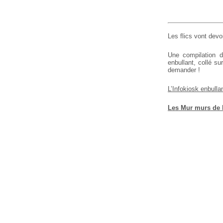
Les flics vont devoi
Une compilation d
enbullant, collé s
demander !
L’Infokiosk enbulla
Les Mur murs de l