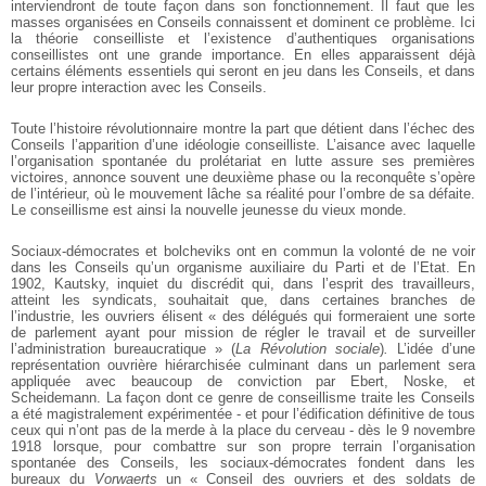
interviendront de toute façon dans son fonctionnement. Il faut que les
masses organisées en Conseils connaissent et dominent ce problème. Ici
la théorie conseilliste et l’existence d’authentiques organisations
conseillistes ont une grande importance. En elles apparaissent déjà
certains éléments essentiels qui seront en jeu dans les Conseils, et dans
leur propre interaction avec les Conseils.
Toute l’histoire révolutionnaire montre la part que détient dans l’échec des
Conseils l’apparition d’une idéologie conseilliste. L’aisance avec laquelle
l’organisation spontanée du prolétariat en lutte assure ses premières
victoires, annonce souvent une deuxième phase ou la reconquête s’opère
de l’intérieur, où le mouvement lâche sa réalité pour l’ombre de sa défaite.
Le conseillisme est ainsi la nouvelle jeunesse du vieux monde.
Sociaux-démocrates et bolcheviks ont en commun la volonté de ne voir
dans les Conseils qu’un organisme auxiliaire du Parti et de l’Etat. En
1902, Kautsky, inquiet du discrédit qui, dans l’esprit des travailleurs,
atteint les syndicats, souhaitait que, dans certaines branches de
l’industrie, les ouvriers élisent « des délégués qui formeraient une sorte
de parlement ayant pour mission de régler le travail et de surveiller
l’administration bureaucratique » (
La Révolution sociale
)
.
L’idée d’une
représentation ouvrière hiérarchisée culminant dans un parlement sera
appliquée avec beaucoup de conviction par Ebert, Noske, et
Scheidemann. La façon dont ce genre de conseillisme traite les Conseils
a été magistralement expérimentée - et pour l’édification définitive de tous
ceux qui n’ont pas de la merde à la place du cerveau - dès le 9 novembre
1918 lorsque, pour combattre sur son propre terrain l’organisation
spontanée des Conseils, les sociaux-démocrates fondent dans les
bureaux du
Vorwaerts
un « Conseil des ouvriers et des soldats de