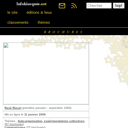
le site
éditions & lieux
classements
thèmes
BROCHURES
René Riesel
(première parution : septembre 1969)
Mis en ligne le
11 janvier 2006
Thèmes :
Auto-organisation, expérimentations collectives
(97 brochures)
Communismes
(25 brochures)