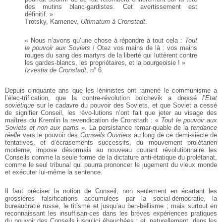
des mutins blanc-gardistes. Cet avertissement est
définitif. »
Trotsky, Kamenev,
Ultimatum à Cronstadt
.
« Nous n’avons qu’une chose à répondre à tout cela :
Tout
le pouvoir aux Soviets !
Otez vos mains de là : vos mains
rouges du sang des martyrs de la liberté qui luttèrent contre
les gardes-blancs, les propriétaires, et la bourgeoisie ! »
Izvestia de Cronstadt
, n° 6.
Depuis cinquante ans que les léninistes ont ramené le communisme a
l’élec-trification, que la contre-révolution bolchevik a dressé
l’Etat
soviétique
sur le cadavre du pouvoir des Soviets, et que Soviet a cessé
de signifier Conseil, les révo-lutions n’ont fait que jeter au visage des
maîtres du Kremlin la revendication de Cronstadt : «
Tout le pouvoir aux
Soviets et non aux partis
». La persistance remar-quable de la
tendance
réelle
vers le pouvoir des
Conseils Ouvriers
au long de ce demi-siècle de
tentatives, et d’écrasements successifs, du mouvement prolétarien
moderne, impose désormais au nouveau courant révolutionnaire les
Conseils comme la seule forme de la dictature anti-étatique du prolétariat,
comme le seul tribunal qui pourra prononcer le jugement du vieux monde
et exécuter lui-même la sentence.
Il faut préciser la notion de Conseil, non seulement en écartant les
grossières falsifications accumulées par la social-démocratie, la
bureaucratie russe, le titisme et jusqu’au ben-bellisme ; mais surtout en
reconnaissant les insuffisan-ces dans les brèves expériences pratiques
du pouvoir des Conseils jusqu’ici ébauchées ; et, naturellement, dans les