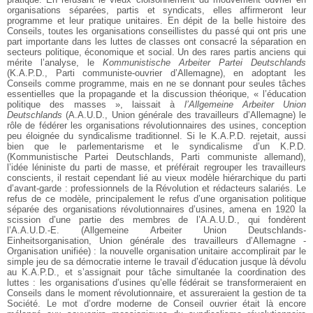
organisations séparées, partis et syndicats, elles affirmeront leur
programme et leur pratique unitaires. En dépit de la belle histoire des
Conseils, toutes les organisations conseillistes du passé qui ont pris une
part importante dans les luttes de classes ont consacré la séparation en
secteurs politique, économique et social. Un des rares partis anciens qui
mérite l’analyse, le
Kommunistische Arbeiter Partei Deutschlands
(K.A.P.D., Parti communiste-ouvrier d’Allemagne), en adoptant les
Conseils comme programme, mais en ne se donnant pour seules tâches
essentielles que la propagande et la discussion théorique, « l’éducation
politique des masses », laissait à
l’Allgemeine Arbeiter Union
Deutschlands
(A.A.U.D., Union générale des travailleurs d’Allemagne) le
rôle de fédérer les organisations révolutionnaires des usines, conception
peu éloignée du syndicalisme traditionnel. Si le K.A.P.D. rejetait, aussi
bien que le parlementarisme et le syndicalisme d’un K.P.D.
(Kommunistische Partei Deutschlands, Parti communiste allemand),
l’idée léniniste du parti de masse, et préférait regrouper les travailleurs
conscients, il restait cependant lié au vieux modèle hiérarchique du parti
d’avant-garde : professionnels de la Révolution et rédacteurs salariés. Le
refus de ce modèle, principalement le refus d’une organisation politique
séparée des organisations révolutionnaires d’usines, amena en 1920 la
scission d’une partie des membres de l’A.A.U.D., qui fondèrent
l’A.A.U.D.-E. (Allgemeine Arbeiter Union Deutschlands-
Einheitsorganisation, Union générale des travailleurs d’Allemagne -
Organisation unifiée) : la nouvelle organisation unitaire accomplirait par le
simple jeu de sa démocratie interne le travail d’éducation jusque là dévolu
au K.A.P.D., et s’assignait pour tâche simultanée la coordination des
luttes : les organisations d’usines qu’elle fédérait se transformeraient en
Conseils dans le moment révolutionnaire, et assureraient la gestion de ta
Société. Le mot d’ordre moderne de Conseil ouvrier était là encore