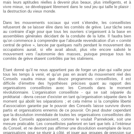
mais leurs aptitudes réelles à devenir plus beaux, plus intelligents, et à
vivre mieux, se développant librement dans le seul jeu qui taille le plaisir :
la destruction du vieux monde.
Dans les mouvements sociaux qui vont s’étendre, les conseillistes
refuseront de se laisser élire dans les comités de grève. Leur tâche sera
au contraire d’agir pour que tous les ouvriers s’organisent à la base en
assemblées générales décidant de la conduite de la lutte. Il faudra bien
qu’on commence à comprendre que l’absurde revendication d’un « comité
central de grève », lancée par quelques naïfs pendant le mouvement des
occupations aurait, si elle avait abouti, plus vite encore saboté le
mouvement vers l’autonomie des masses, puisque presque tous les
comités de grève étaient contrôlés par les staliniens.
Etant donné qu’il ne nous appartient pas de forger un plan qui vaille pour
tous les temps à venir, et qu’un pas en avant du mouvement réel des
Conseils vaudra mieux que douze programmes conseillistes, il est
difficile d’émettre des hypothèses précises quant au rapport des
organisations conseillistes avec les Conseils dans le moment
révolutionnaire. L’organisation conseilliste - qui se sait
séparée
du
prolétariat - devra cesser d’exister en tant qu’organisation séparée dans le
moment qui abolit les séparations ; et cela même si la complète liberté
d’association garantie par le pouvoir des Conseils laisse survivre divers
partis et organisations ennemis de ce pouvoir. On peut douter cependant
que la dissolution immédiate de toutes les organisations conseillistes
dès
que
des Conseils apparaissent, comme le voulait Pannekoek, soit une
mesure praticable. Les conseillistes parleront en tant que tels à l’intérieur
du Conseil, et ne devront pas affirmer une dissolution exemplaire de leurs
organisations pour se réunir à côté, et jouer aux groupes de pression sur