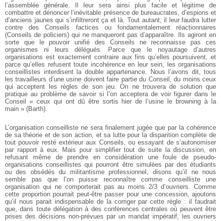
l’assemblée générale. Il leur sera ainsi plus facile et légitime de
combattre et dénoncer l’inévitable présence de bureaucrates, d’espions et
d’anciens jaunes qui s’infiltreront ça et là. Tout autant, il leur faudra lutter
contre des Conseils factices ou fondamentalement réactionnaires
(Conseils de policiers) qui ne manqueront pas d’apparaître. Ils agiront en
sorte que le pouvoir unifié des Conseils ne reconnaisse pas ces
organismes ni leurs délégués. Parce que le noyautage d’autres
organisations est exactement contraire aux fins qu’elles poursuivent, et
parce qu’elles refusent toute incohérence en leur sein, les organisations
conseillistes interdisent la double appartenance. Nous l’avons dit, tous
les travailleurs d’une usine doivent faire partie du Conseil, du moins ceux
qui acceptent les règles de son jeu. On ne trouvera de solution que
pratique au problème de savoir si l’on acceptera de voir figurer dans le
Conseil « ceux qui ont dû être sortis hier de l’usine le browning à la
main » (Barth).
L’organisation conseilliste ne sera finalement jugée que par la cohérence
de sa théorie et de son action, et sa lutte pour la disparition complète de
tout pouvoir resté extérieur aux Conseils, ou essayant de s’autonomiser
par rapport à eux. Mais pour simplifier tout de suite la discussion, en
refusant même de prendre en considération une foule de pseudo-
organisations conseillistes qui pourront être simulées par des étudiants
ou des obsédés du militantisme professionnel, disons qu’il ne nous
semble pas que l’on puisse reconnaître comme conseilliste une
organisation qui ne comporterait pas au moins 2/3 d’ouvriers. Comme
cette proportion pourrait peut-être passer pour une concession, ajoutons
qu’il nous parait indispensable de la corriger par cette règle : il faudrait
que, dans toute délégation à des conférences centrales où peuvent être
prises des décisions non-prévues par un mandat impératif, les ouvriers