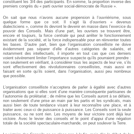
constituent les 3/4 des participants. En somme, la proportion inverse des
premiers congrès du « parti ouvrier social-démocrate de Russie ».
On sait que nous n’avons aucune propension à l’ouvriérisme, sous
quelque forme que ce soit. Il s’agit là d’ouvriers « devenus
dialecticiens », comme ils devront le devenir en masse dans l’exercice du
pouvoir des Conseils. Mais d’une part, les ouvriers se trouvent être,
encore et toujours, la force
centrale
qui peut arrêter le fonctionnement
existant de la société, et la force
indispensable
pour en réinventer toutes
les bases. D’autre part, bien que l’organisation conseilliste ne doive
évidemment pas séparer d’elle d’autres catégories de salariés, et
notamment des intellectuels, il importe en tout cas que ces derniers
voient sévèrement limiter l’importance suspecte qu’ils pourraient prendre :
non seulement en vérifiant, à considérer tous les aspects de leur vie, s’ils
sont effectivement des révolutionnaires conseillistes, mais aussi en
faisant en sorte qu’ils soient, dans l’organisation, aussi peu nombreux
que possible.
L’organisation conseilliste n’acceptera de parler à égalité avec d’autres
organisations que si elles sont d’une manière conséquente partisanes de
l’autonomie du prolétariat ; de même que les Conseils auront à se défaire,
non seulement d’une prise an main par les partis et les syndicats, mais
aussi bien de toute tendance visant à leur reconnaître une place, et à
traiter avec ceux-ci de puissance à puissance. Les Conseils sont la seule
puissance, ou ne sont rien. Les moyens de leur victoire sont déjà leur
victoire. Avec le levier des conseils
et
le point d’appui d’une négation
totale de la société spectaculaire-marchande, on peut soulever la Terre.