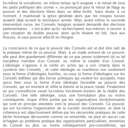
lui-même le socialisme, en même temps qu’il exigeait « le retrait de tous
les partis politiques des usines », se prononçait pour le retour de Nagy au
pouvoir et des élections libres dans un délai limité. Sans doute, à ce
moment, il maintenait la grève générale alors que les troupes russes
avaient déjà écrasé la résistance armée. Mais avant même la seconde
intervention russe, les Conseils hongrois avaient demandé des élections
parlementaires ; c’est-à-dire qu’ils recherchaient eux-mêmes à revenir à
une situation de double pouvoir, alors qu’ils étaient en fait, face aux
Russes, le seul pouvoir effectif en Hongrie.
La conscience de ce que le pouvoir des Conseils est et
doit être
naît de
la pratique même de ce pouvoir. Mais, à un stade
entravé
de ce pouvoir,
elle peut être grandement différente de ce que pense isolément tel ou tel
travailleur membre d’un Conseil, ou même la totalité d’un Conseil.
L’idéologie
s’oppose à la vérité en actes qui a son champ dans le
système des Conseils ; et cette idéologie se manifeste non seulement
sous la forme d’idéologies hostiles, ou sous la forme d’idéologies
sur les
Conseils
édifiées par des forces politiques qui veulent les assujettir, mais
aussi bien sous la forme d’une idéologie
favorable
au pouvoir des
Conseils, qui en restreint et réifie la théorie et la praxis totale. Finalement
un pur
conseillisme
serait lui-même forcément ennemi de la réalité des
Conseils. Une telle idéologie, sous une formulation plus ou moins
conséquente, risque d’être portée par les organisations révolutionnaires
qui sont en principe orientées vers le pouvoir des Conseils. Ce pouvoir,
qui est lui-même
l’organisation de la société révolutionnaire
,
et dont la
cohérence est objectivement définie par les nécessités pratiques de cette
tâche historique découverte comme un ensemble, ne peut en aucun cas
échapper au problème pratique des
organisations particulières
,
ennemies
du Conseil ou plus ou moins véridiquement pro-conseillistes, qui