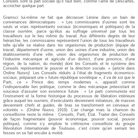
Conseils sont la part sociale qu’il faut bien, comme l’âme de Descartes,
accrocher quelque part.
Gramsci lui-même ne fait que décrasser Lénine dans un bain de
convenances démocratiques : « Les commissaires d’usines sont les
seuls et vrais représentants sociaux (économiques et politiques) de la
classe ouvrière, parce qu’élus au suffrage universel par tous les
travailleurs sur le lieu même du travail. Aux différents degrés de leur
hiérarchie, les commissaires représentent l’union de tous les travailleurs
telle qu’elle se réalise dans les organismes de production (équipe de
travail, département d’usine, union des usines d’une industrie, union des
établissements d’une ville, union des organismes de production de
l’industrie mécanique et agricole d’un district, d’une province, d’une
région, de la nation, du monde) dont les Conseils et le système des
Conseils représentent le pouvoir et la direction sociale. » (article dans
Ordine Nuovo).
Les Conseils réduits à l’état de fragments économico-
sociaux, préparant une « future république soviétique », il va de soi que le
Parti, ce « Prince des temps modernes », apparaît comme
l’indispensable lien politique, comme le dieu mécanique préexistant et
soucieux d’assurer son existence future : « Le parti communiste est
l’instrument et la forme historique du processus de libération intérieure
grâce auquel les ouvriers, d’exécutants deviennent initiateurs, de masses
deviennent
chefs
et
guides,
de bras se transforment en cerveaux et
volontés ».
(Ordine Nuovo,
1919). L’air change mais la chanson du
conseillisme reste la même : Conseils, Parti, Etat. Traiter des Conseils
de façon fragmentaire (pouvoir économique, pouvoir social, pouvoir
politique), comme s’y emploie le crétinisme conseilliste du groupe
Révolution Internationale
de Toulouse, c’est croire qu’en serrant les
fesses on se fait enculer à moitié.