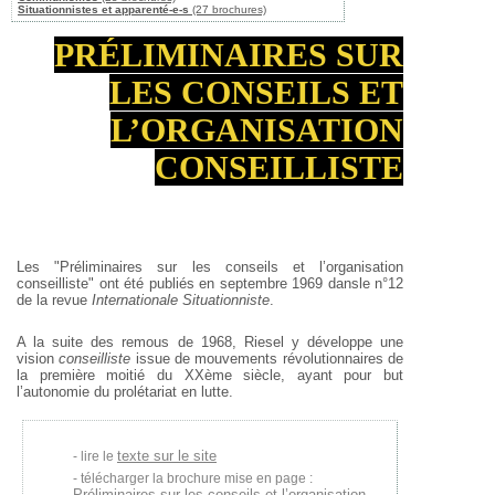
Situationnistes et apparenté-e-s
(27 brochures)
PRÉLIMINAIRES SUR
LES CONSEILS ET
L’ORGANISATION
CONSEILLISTE
Les "Préliminaires sur les conseils et l’organisation
conseilliste" ont été publiés en septembre 1969 dansle n°12
de la revue
Internationale Situationniste
.
A la suite des remous de 1968, Riesel y développe une
vision
conseilliste
issue de mouvements révolutionnaires de
la première moitié du XXème siècle, ayant pour but
l’autonomie du prolétariat en lutte.
texte sur le site
lire le
télécharger la brochure mise en page :
Préliminaires sur les conseils et l’organisation