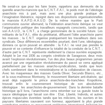
Ne serait-ce que pour les faire braire, rappelons aux demeurés de la
querelle anarcho-marxiste que la C.N.T.-F.A.I., le poids mort de l’idéologie
anarchiste mis à part, mais avec une plus grande pratique de
l’imagination libératrice, rejoignit dans ses dispositions organisationnelles
le marxiste K.A.P.D.-A.A.U.D. De la même manière que le Parti
communiste ouvrier allemand, la Fédération anarchiste ibérique se veut
l’organisation
politique
des travailleurs espagnols conscients, tandis que
son A.A.U.D., la C.N.T., a charge gestionnaire de la société future. Les
militants de la F.A.I., élite du prolétariat, diffusent l’idée anarchiste parmi
les masses ; la C.N.T. organise pratiquement les travailleurs dans ses
syndicats. Deux différences essentielles pourtant, dont l’une, idéologique,
donnera ce qu’on pouvait en attendre : la F.A.I. ne veut pas prendre le
pouvoir et se contente d’influencer la totalité de la conduite de la C.N.T. ;
d’autre part la C.N.T
.
représente
réellement
la classe ouvrière espagnole.
Adopté le 1er mai 1936 au congrès cénétiste de Saragosse, deux mois
avant l’explosion révolutionnaire, l’un des plus beaux programmes jamais
avancé par une organisation révolutionnaire du passé se verra appliqué
partiellement par les masses anarcho-syndicalistes, tandis que leurs
chefs sombreront dans le ministèrialisme et la collaboration de classes.
Avec les maquereaux des masses Garda Oliver, Secundo Blanco, etc.,
et la sous-maîtresse Montseny, le mouvement libertaire anti-étatiste, qui
avait déjà supporté le prince anarchiste-des-tranchées Kropotkine,
trouvait enfin le couronnement historique de son absolutisme
idéologique : les anarchistes-de-gouvernement. Dans la
dernière
bataille
historique qu’il livra, l’anarchisme verra retomber sur sa gueule toute la
sauce idéologique qui faisait son être : Etat, Liberté, Individu, et autres
épices majuscules éventées tandis que les miliciens, les ouvriers et les
paysans libertaires sauvaient son honneur, apportaient
la plus grande
contribution pratique
au mouvement prolétarien international, brûlaient les