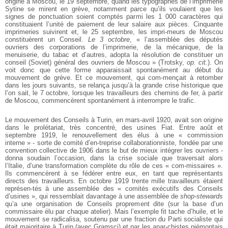
origine à Moscou, le 19 septembre, quand les typographes de l’imprimerie
Sytine se mirent en grève, notamment parce qu’ils voulaient que les
signes de ponctuation soient comptés parmi les 1 000 caractères qui
constituaient l’unité de paiement de leur salaire aux pièces. Cinquante
imprimeries suivirent et, le 25 septembre, les impri-meurs de Moscou
constituèrent un Conseil.
Le 3 octobre
, « l’assemblée des députés
ouvriers des corporations de l’imprimerie, de la mécanique, de la
menuiserie, du tabac et d’autres, adopta la résolution de constituer un
conseil (Soviet) général des ouvriers de Moscou » (Trotsky,
op. cit.
). On
voit donc que cette forme apparaissait spontanément au début du
mouvement de grève. Et ce mouvement, qui com-mençait à retomber
dans les jours suivants, se relança jusqu’à la grande crise historique que
l’on sait, le 7 octobre, lorsque les travailleurs des chemins de fer, à partir
de Moscou, commencèrent spontanément à interrompre le trafic.
Le mouvement des Conseils à Turin, en mars-avril 1920, avait son origine
dans le prolétariat, très concentré, des usines Fiat. Entre août et
septembre 1919, le renouvellement des élus à une « commission
interne » - sorte de comité d’en-treprise collaborationniste, fondée par une
convention collective de 1906 dans le but de mieux intégrer les ouvriers -
donna soudain l’occasion, dans la crise sociale que traversait alors
l’Italie, d’une transformation complète du rôle de ces « com-missaires ».
Ils commencèrent à se fédérer entre eux, en tant que représentants
directs des travailleurs. En octobre 1919 trente mille travailleurs étaient
représen-tés à une assemblée des « comités exécutifs des Conseils
d’usines », qui ressemblait davantage à une assemblée de
shop-stewards
qu’a une organisation de Conseils proprement dite (sur la base d’un
commissaire élu par chaque atelier). Mais l’exemple fit tache d’huile, et le
mouvement se radicalisa, soutenu par une fraction du Parti socialiste qui
était majoritaire à Turin (avec Gramsci) et par les anar-chistes piémontais