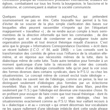
églises, combattaient sur tous les fronts la bourgeoisie, le fascisme et le
stalinisme, et commençaient à
réaliser la société communiste.
Quelques organisations existent aujourd’hui, qui prétendent
sournoisement ne pas en être. Cette trouvaille leur permet à la fois
d’éviter de se soucier de la plus simple clarification des bases sur
lesquelles elles peuvent rassembler n’importe qui (en l’étiquetant
magiquement « travailleur ») ; de ne rendre aucun compte à leurs semi-
membres de la
direction informelle
qui tient les commandes ; de dire
n’importe quoi et surtout de condamner en
amalgame
toute autre
organisation possible et tout énoncé théorique maudit d’avance. C’est
ainsi que le groupe « Informations Correspondance Ouvrières » écrit dans
un récent bulletin (
I.C.O.
n° 84, août 1969) : « Les conseils sont la
transformation des comités de grève sous l’influence de la situation elle-
même, et en réponse aux nécessités mêmes de la lutte, dans la
dialectique même de cette lutte. Toute autre tentative pour formuler à un
moment quelconque d’une lutte la nécessité de créer des conseils
ouvriers relève d’une idéologie conseilliste telle qu’on peut la voir sous
des formes diverses dans certains syndicats, dans le P.S.U. ou chez les
situationnistes. Le concept même de conseil exclut toute idéologie » .
Ces individus ne savent rien de l’idéologie, comme on pense, la leur se
distinguant seulement d’idéologies plus formées par un éclectisme
invertébré. Mais ils ont entendu dire (peut-être dans Marx, peut-être
seulement par l’I.S.) que l’idéologie est devenue une mauvaise chose. Ils
en profitent pour essayer de faire croire que tout travail théorique - dont ils
s’abstiennent comme du péché - est une idéologie, chez les
situationnistes exactement comme au P.S.U. Mais leur vaillant recours à
la « dialectique » et au « concept » qui ornent désormais leur vocabulaire
ne les sauve nullement d’une idéologie imbécile dont cette seule phrase