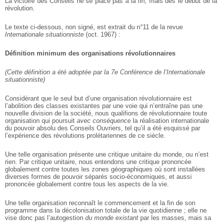
La victoire des Conseils ne se place pas à la fin, mais dès le début de la
révolution.
Le texte ci-dessous, non signé, est extrait du n°11 de la revue
Internationale situationniste
(oct. 1967) :
Définition minimum des organisations révolutionnaires
(Cette définition a été adoptée par la 7e Conférence de l’Internationale
situationniste)
Considérant que le seul but d’une organisation révolutionnaire est
l’abolition des classes existantes par une voie qui n’entraîne pas une
nouvelle division de la société, nous qualifions de révolutionnaire toute
organisation qui poursuit
avec conséquence
la réalisation internationale
du pouvoir absolu des Conseils Ouvriers, tel qu’il a été esquissé par
l’expérience des révolutions prolétariennes de ce siècle.
Une telle organisation présente une critique unitaire du monde, ou n’est
rien. Par critique unitaire, nous entendons une critique prononcée
globalement contre toutes les zones géographiques où sont installées
diverses formes de pouvoir séparés socio-économiques, et aussi
prononcée globalement contre tous les aspects de la vie.
Une telle organisation reconnaît le commencement et la fin de son
programme dans la décolonisation totale de la vie quotidienne ; elle ne
vise donc pas l’autogestion
du monde existant
par les masses, mais sa