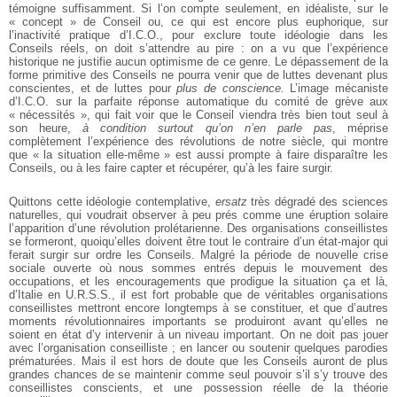
témoigne suffisamment. Si l’on compte seulement, en idéaliste, sur le
« concept » de Conseil ou, ce qui est encore plus euphorique, sur
l’inactivité pratique d’I.C.O., pour exclure toute idéologie dans les
Conseils réels, on doit s’attendre au pire : on a vu que l’expérience
historique ne justifie aucun optimisme de ce genre. Le dépassement de la
forme primitive des Conseils ne pourra venir que de luttes devenant plus
conscientes, et de luttes pour
plus de conscience.
L’image mécaniste
d’I.C.O. sur la parfaite réponse automatique du comité de grève aux
« nécessités », qui fait voir que le Conseil viendra très bien tout seul à
son heure,
à condition surtout qu’on n’en parle pas
,
méprise
complètement l’expérience des révolutions de notre siècle, qui montre
que « la situation elle-même » est aussi prompte à faire disparaître les
Conseils, ou à les faire capter et récupérer, qu’à les faire surgir.
Quittons cette idéologie contemplative,
ersatz
très dégradé des sciences
naturelles, qui voudrait observer à peu prés comme une éruption solaire
l’apparition d’une révolution prolétarienne. Des organisations conseillistes
se formeront, quoiqu’elles doivent être tout le contraire d’un état-major qui
ferait surgir sur ordre les Conseils. Malgré la période de nouvelle crise
sociale ouverte où nous sommes entrés depuis le mouvement des
occupations, et les encouragements que prodigue la situation ça et là,
d’Italie en U.R.S.S., il est fort probable que de véritables organisations
conseillistes mettront encore longtemps à se constituer, et que d’autres
moments révolutionnaires importants se produiront avant qu’elles ne
soient en état d’y intervenir à un niveau important. On ne doit pas jouer
avec l’organisation conseilliste ; en lancer ou soutenir quelques parodies
prématurées. Mais il est hors de doute que les Conseils auront de plus
grandes chances de se maintenir comme seul pouvoir s’il s’y trouve des
conseillistes conscients, et une possession réelle de la théorie