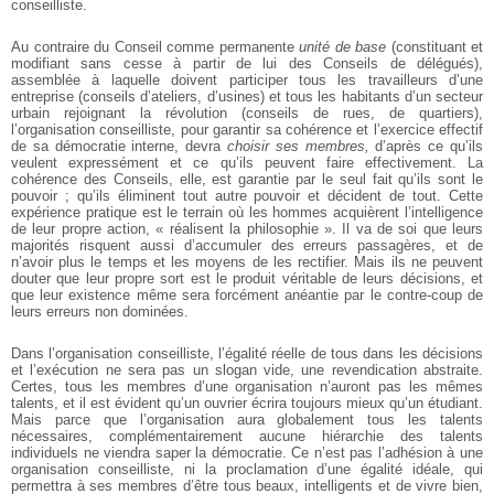
conseilliste.
Au contraire du Conseil comme permanente
unité de base
(constituant et
modifiant sans cesse à partir de lui des Conseils de délégués),
assemblée à laquelle doivent participer tous les travailleurs d’une
entreprise (conseils d’ateliers, d’usines) et tous les habitants d’un secteur
urbain rejoignant la révolution (conseils de rues, de quartiers),
l’organisation conseilliste, pour garantir sa cohérence et l’exercice effectif
de sa démocratie interne, devra
choisir ses membres,
d’après ce qu’ils
veulent expressément et ce qu’ils peuvent faire effectivement. La
cohérence des Conseils, elle, est garantie par le seul fait qu’ils sont le
pouvoir ; qu’ils éliminent tout autre pouvoir et décident de tout. Cette
expérience pratique est le terrain où les hommes acquièrent l’intelligence
de leur propre action, « réalisent la philosophie ». Il va de soi que leurs
majorités risquent aussi d’accumuler des erreurs passagères, et de
n’avoir plus le temps et les moyens de les rectifier. Mais ils ne peuvent
douter que leur propre sort est le produit véritable de leurs décisions, et
que leur existence même sera forcément anéantie par le contre-coup de
leurs erreurs non dominées.
Dans l’organisation conseilliste, l’égalité réelle de tous dans les décisions
et l’exécution ne sera pas un slogan vide, une revendication abstraite.
Certes, tous les membres d’une organisation n’auront pas les mêmes
talents, et il est évident qu’un ouvrier écrira toujours mieux qu’un étudiant.
Mais parce que l’organisation aura globalement tous les talents
nécessaires, complémentairement aucune hiérarchie des talents
individuels ne viendra saper la démocratie. Ce n’est pas l’adhésion à une
organisation conseilliste, ni la proclamation d’une égalité idéale, qui
permettra à ses membres d’être tous beaux, intelligents et de vivre bien,