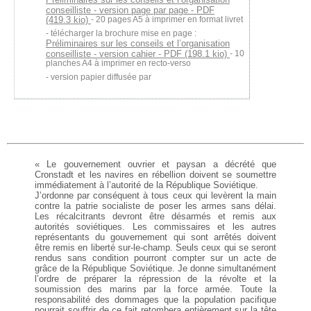
conseilliste - version page par page - PDF
(419.3 kio)
- 20 pages A5 à imprimer en format livret
télécharger la brochure mise en page :
Préliminaires sur les conseils et l’organisation
conseilliste - version cahier - PDF (198.1 kio)
- 10
planches A4 à imprimer en recto-verso
version papier diffusée par
« Le gouvernement ouvrier et paysan a décrété que
Cronstadt et les navires en rébellion doivent se soumettre
immédiatement à l’autorité de la République Soviétique.
J’ordonne par conséquent à tous ceux qui levèrent la main
contre la patrie socialiste de poser les armes sans délai.
Les récalcitrants devront être désarmés et remis aux
autorités soviétiques. Les commissaires et les autres
représentants du gouvernement qui sont arrêtés doivent
être remis en liberté sur-le-champ. Seuls ceux qui se seront
rendus sans condition pourront compter sur un acte de
grâce de la République Soviétique. Je donne simultanément
l’ordre de préparer la répression de la révolte et la
soumission des marins par la force armée. Toute la
responsabilité des dommages que la population pacifique
pourrait souffrir de ce fait retombera entièrement sur la tête