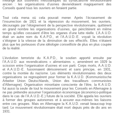
mélangé aux souvenirs messianiques du syndicalisme révolutionnaire
ancien : les organisations d’usines deviendraient magiquement des
Conseils quand tous les ouvriers en feraient partie.
Tout cela mena où cela pouvait mener. Après l’écrasement de
l’insurrection de 1921 et la répression du mouvement, les ouvriers,
découragés par l’éloignement de la perspective révolutionnaire, quittèrent
en grand nombre les organisations d’usines, qui périclitèrent en même
temps qu’elles cessaient d’être les organes d’une lutte réelle. L’A.A.U.D.
était un autre nom du K.A.P.D., et l’A.A.U.D.-E. voyait la révolution
s’éloigner à la vitesse de la diminution de ses effectifs. Elles n’étaient
plus que les porteuses d’une
idéologie conseilliste
de plus en plus coupée
de la réalité.
L’évolution terroriste du K.A.P.D., le soutien apporté ensuite par
l’A.A.U.D. aux revendications « alimentaires », amenèrent en 1929 la
scission entre l’organisation d’usines et son parti. Corps morts, A.A.U.D.
et A.A.U.D.-E. fusionnaient dérisoirement et sans principe, en 1931,
contre la montée du nazisme. Les éléments révolutionnaires des deux
organisations se regroupèrent pour former la K.A.U.D. (Kommunistische
Arbeiter Union Deutschlands, Union des travailleurs communistes
d’Allemagne). Organisation minoritaire consciente de l’être, la K.A.U.D.
fut aussi la seule de tout le mouvement pour les Conseils en Allemagne à
ne pas prétendre assumer l’organisation économique (économico-politique
dans le cas de l’A.A.U.D.-E.) future de la société. Elle appela les ouvriers
à former des groupes autonomes et à assurer eux-mêmes les liaisons
entre ces groupes. Mais en Allemagne la K.A.U.D. venait beaucoup trop
tard. Le mouvement révolutionnaire était mort depuis près de dix ans en
1931.