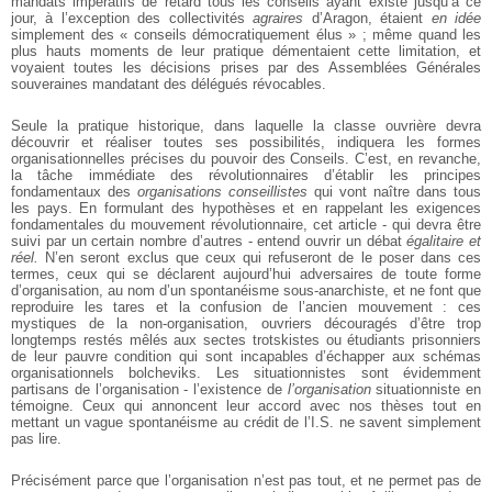
mandats impératifs de retard tous les conseils ayant existé jusqu’à ce
jour, à l’exception des collectivités
agraires
d’Aragon, étaient
en idée
simplement des « conseils démocratiquement élus » ; même quand les
plus hauts moments de leur pratique démentaient cette limitation, et
voyaient toutes les décisions prises par des Assemblées Générales
souveraines mandatant des délégués révocables.
Seule la pratique historique, dans laquelle la classe ouvrière devra
découvrir et réaliser toutes ses possibilités, indiquera les formes
organisationnelles précises du pouvoir des Conseils. C’est, en revanche,
la tâche immédiate des révolutionnaires d’établir les principes
fondamentaux des
organisations conseillistes
qui vont naître dans tous
les pays. En formulant des hypothèses et en rappelant les exigences
fondamentales du mouvement révolutionnaire, cet article - qui devra être
suivi par un certain nombre d’autres - entend ouvrir un débat
égalitaire et
réel.
N’en seront exclus que ceux qui refuseront de le poser dans ces
termes, ceux qui se déclarent aujourd’hui adversaires de toute forme
d’organisation, au nom d’un spontanéisme sous-anarchiste, et ne font que
reproduire les tares et la confusion de l’ancien mouvement : ces
mystiques de la non-organisation, ouvriers découragés d’être trop
longtemps restés mêlés aux sectes trotskistes ou étudiants prisonniers
de leur pauvre condition qui sont incapables d’échapper aux schémas
organisationnels bolcheviks. Les situationnistes sont évidemment
partisans de l’organisation - l’existence de
l’organisation
situationniste en
témoigne. Ceux qui annoncent leur accord avec nos thèses tout en
mettant un vague spontanéisme au crédit de l’I.S. ne savent simplement
pas lire.
Précisément parce que l’organisation n’est pas tout, et ne permet pas de