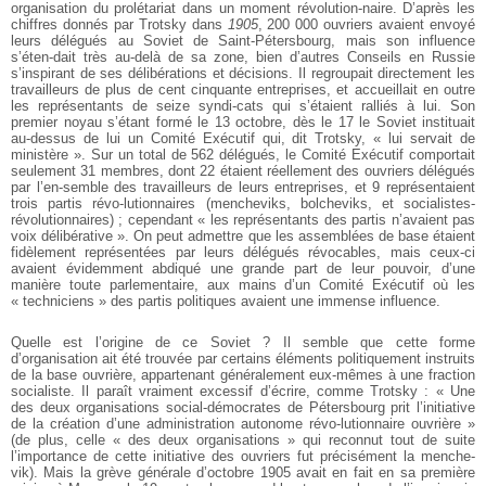
organisation du prolétariat dans un moment révolution-naire. D’après les
chiffres donnés par Trotsky dans
1905
, 200 000 ouvriers avaient envoyé
leurs délégués au Soviet de Saint-Pétersbourg, mais son influence
s’éten-dait très au-delà de sa zone, bien d’autres Conseils en Russie
s’inspirant de ses délibérations et décisions. Il regroupait directement les
travailleurs de plus de cent cinquante entreprises, et accueillait en outre
les représentants de seize syndi-cats qui s’étaient ralliés à lui. Son
premier noyau s’étant formé le 13 octobre, dès le 17 le Soviet instituait
au-dessus de lui un Comité Exécutif qui, dit Trotsky, « lui servait de
ministère ». Sur un total de 562 délégués, le Comité Exécutif comportait
seulement 31 membres, dont 22 étaient réellement des ouvriers délégués
par l’en-semble des travailleurs de leurs entreprises, et 9 représentaient
trois partis révo-lutionnaires (mencheviks, bolcheviks, et socialistes-
révolutionnaires) ; cependant « les représentants des partis n’avaient pas
voix délibérative ». On peut admettre que les assemblées de base étaient
fidèlement représentées par leurs délégués révocables, mais ceux-ci
avaient évidemment abdiqué une grande part de leur pouvoir, d’une
manière toute parlementaire, aux mains d’un Comité Exécutif où les
« techniciens » des partis politiques avaient une immense influence.
Quelle est l’origine de ce Soviet ? Il semble que cette forme
d’organisation ait été trouvée par certains éléments politiquement instruits
de la base ouvrière, appartenant généralement eux-mêmes à une fraction
socialiste. Il paraît vraiment excessif d’écrire, comme Trotsky : « Une
des deux organisations social-démocrates de Pétersbourg prit l’initiative
de la création d’une administration autonome révo-lutionnaire ouvrière »
(de plus, celle « des deux organisations » qui reconnut tout de suite
l’importance de cette initiative des ouvriers fut précisément la menche-
vik). Mais la grève générale d’octobre 1905 avait en fait en sa première