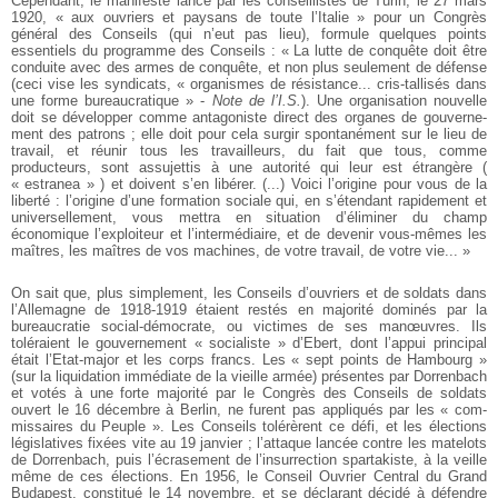
Cependant, le manifeste lancé par les conseillistes de Turin, le 27 mars
1920, « aux ouvriers et paysans de toute l’Italie » pour un Congrès
général des Conseils (qui n’eut pas lieu), formule quelques points
essentiels du programme des Conseils : « La lutte de conquête doit être
conduite avec des armes de conquête, et non plus seulement de défense
(ceci vise les syndicats, « organismes de résistance... cris-tallisés dans
une forme bureaucratique » -
Note de l’I.S.
). Une organisation nouvelle
doit se développer comme antagoniste direct des organes de gouverne-
ment des patrons ; elle doit pour cela surgir spontanément sur le lieu de
travail, et réunir tous les travailleurs, du fait que tous, comme
producteurs, sont assujettis à une autorité qui leur est étrangère (
« estranea » ) et doivent s’en libérer. (...) Voici l’origine pour vous de la
liberté : l’origine d’une formation sociale qui, en s’étendant rapidement et
universellement, vous mettra en situation d’éliminer du champ
économique l’exploiteur et l’intermédiaire, et de devenir vous-mêmes les
maîtres, les maîtres de vos machines, de votre travail, de votre vie... »
On sait que, plus simplement, les Conseils d’ouvriers et de soldats dans
l’Allemagne de 1918-1919 étaient restés en majorité dominés par la
bureaucratie social-démocrate, ou victimes de ses manœuvres. Ils
toléraient le gouvernement « socialiste » d’Ebert, dont l’appui principal
était l’Etat-major et les corps francs. Les « sept points de Hambourg »
(sur la liquidation immédiate de la vieille armée) présentes par Dorrenbach
et votés à une forte majorité par le Congrès des Conseils de soldats
ouvert le 16 décembre à Berlin, ne furent pas appliqués par les « com-
missaires du Peuple ». Les Conseils tolérèrent ce défi, et les élections
législatives fixées vite au 19 janvier ; l’attaque lancée contre les matelots
de Dorrenbach, puis l’écrasement de l’insurrection spartakiste, à la veille
même de ces élections. En 1956, le Conseil Ouvrier Central du Grand
Budapest, constitué le 14 novembre, et se déclarant décidé à défendre