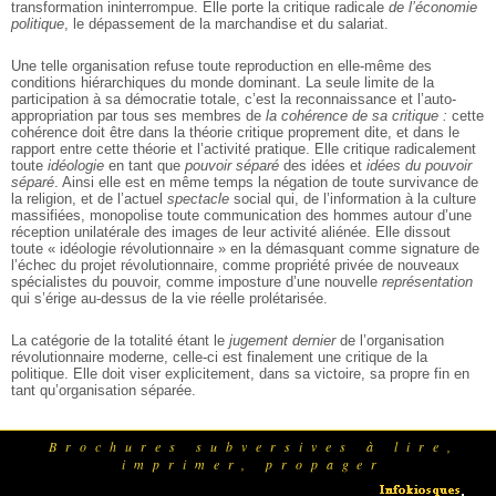
transformation ininterrompue. Elle porte la critique radicale
de l’économie
politique
, le dépassement de la marchandise et du salariat.
Une telle organisation refuse toute reproduction en elle-même des
conditions hiérarchiques du monde dominant. La seule limite de la
participation à sa démocratie totale, c’est la reconnaissance et l’auto-
appropriation par tous ses membres de
la cohérence de sa critique :
cette
cohérence doit être dans la théorie critique proprement dite, et dans le
rapport entre cette théorie et l’activité pratique. Elle critique radicalement
toute
idéologie
en tant que
pouvoir séparé
des idées et
idées du pouvoir
séparé
. Ainsi elle est en même temps la négation de toute survivance de
la religion, et de l’actuel
spectacle
social qui, de l’information à la culture
massifiées, monopolise toute communication des hommes autour d’une
réception unilatérale des images de leur activité aliénée. Elle dissout
toute « idéologie révolutionnaire » en la démasquant comme signature de
l’échec du projet révolutionnaire, comme propriété privée de nouveaux
spécialistes du pouvoir, comme imposture d’une nouvelle
représentation
qui s’érige au-dessus de la vie réelle prolétarisée.
La catégorie de la totalité étant le
jugement dernier
de l’organisation
révolutionnaire moderne, celle-ci est finalement une critique de la
politique. Elle doit viser explicitement, dans sa victoire, sa propre fin en
tant qu’organisation séparée.
Brochures subversives à lire,
imprimer, propager