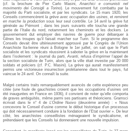
(cf. la brochure de Pier Carlo Masini,
Anarchici e comunisti nel
movimento dei Consigli a Torino
). Le mouvement fut combattu par la
majorité du Parti socialiste, et par les syndicats. Le 15 mars 1920, les
Conseils commencèrent
la grève avec occupation des usines
, et
remirent
en marche la production
sous leur seul contrôle. Le 14 avril la grève fut
générale au Piémont ; dans les jours suivants elle toucha une grande
partie de l’Italie du nord, notamment les cheminots et les dockers. Le
gouvernement dut employer des navires de guerre pour débarquer à
Gênes les troupes qu’il faisait marcher sur Turin. Si le programme des
Conseils devait être ultérieurement approuvé par le Congrès de l’Union
Anarchiste Ita-lienne réuni à Bologne le 1er juillet, on sait que le Parti
socialiste et les syndicats réussirent à saboter la grève en la maintenant
dans l’isolement : le journal du parti,
Avanti
, refusa d’imprimer l’appel de
la section socialiste de Turin, alors que la ville était investie par 20 000
soldats et policiers (cf. P.C. Masini). La grève qui aurait manifestement
permis une victorieuse insurrection prolétarienne dans tout le pays, fut
vaincue le 24 avril. On connaît la suite.
Malgré certains traits remarquablement avancés de cette expérience peu
citée (une foule de gauchistes croient que les occupations d’usines ont
été inaugurées en France en 1936), il convient de noter qu’elle comporta
de graves ambiguïtés, même parmi ses partisans et théoriciens. Gramsci
écrivait dans le n° 4 de
L’Ordine Nuovo
(deuxième année) : « Nous
concevons le Conseil d’usine comme le début historique d’un processus
qui doit nécessairement conduire à la fondation de l’Etat ouvrier ». De leur
côté, les anarchistes conseillistes ménageaient le syndicalisme, et
prétendaient que les Conseils lui donneraient une nouvelle impulsion.