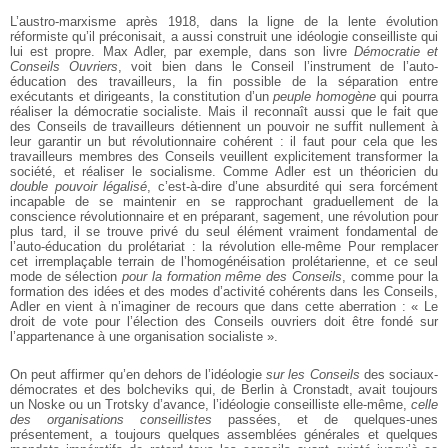
L’austro-marxisme après 1918, dans la ligne de la lente évolution
réformiste qu’il préconisait, a aussi construit une idéologie conseilliste qui
lui est propre. Max Adler, par exemple, dans son livre
Démocratie et
Conseils Ouvriers
,
voit bien dans le Conseil l’instrument de l’auto-
éducation des travailleurs, la fin possible de la séparation entre
exécutants et dirigeants, la constitution d’un
peuple homogène
qui pourra
réaliser la démocratie socialiste. Mais il reconnaît aussi que le fait que
des Conseils de travailleurs détiennent un pouvoir ne suffit nullement à
leur garantir un but révolutionnaire cohérent : il faut pour cela que les
travailleurs membres des Conseils veuillent explicitement transformer la
société, et réaliser le socialisme. Comme Adler est un théoricien du
double pouvoir légalisé
,
c’est-à-dire d’une absurdité qui sera forcément
incapable de se maintenir en se rapprochant graduellement de la
conscience révolutionnaire et en préparant, sagement, une révolution pour
plus tard, il se trouve privé du seul élément vraiment fondamental de
l’auto-éducation du prolétariat : la révolution elle-même Pour remplacer
cet irremplaçable terrain de l’homogénéisation prolétarienne, et ce seul
mode de sélection
pour la formation même des Conseils
,
comme pour la
formation des idées et des modes d’activité cohérents dans les Conseils,
Adler en vient à n’imaginer de recours que dans cette aberration : « Le
droit de vote pour l’élection des Conseils ouvriers doit être fondé sur
l’appartenance à une organisation socialiste ».
On peut affirmer qu’en dehors de l’idéologie
sur les Conseils
des sociaux-
démocrates et des bolcheviks qui, de Berlin à Cronstadt, avait toujours
un Noske ou un Trotsky d’avance, l’idéologie conseilliste elle-même,
celle
des organisations conseillistes
passées, et de quelques-unes
présentement, a toujours quelques assemblées générales et quelques