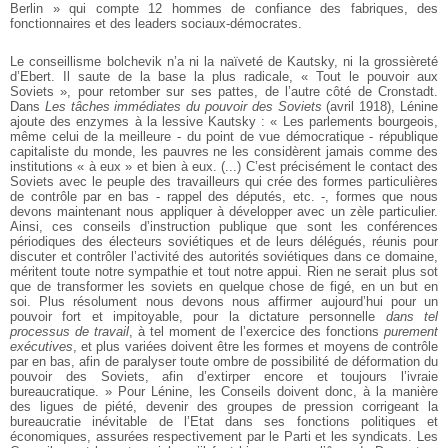
Berlin » qui compte 12 hommes de confiance des fabriques, des
fonctionnaires et des leaders sociaux-démocrates.
Le conseillisme bolchevik n’a ni la naïveté de Kautsky, ni la grossièreté
d’Ebert. Il saute de la base la plus radicale, « Tout le pouvoir aux
Soviets », pour retomber sur ses pattes, de l’autre côté de Cronstadt.
Dans
Les tâches immédiates du pouvoir des Soviets
(avril 1918), Lénine
ajoute des enzymes à la lessive Kautsky : « Les parlements bourgeois,
même celui de la meilleure - du point de vue démocratique - république
capitaliste du monde, les pauvres ne les considèrent jamais comme des
institutions « à eux » et bien à eux. (...) C’est précisément le contact des
Soviets avec le peuple des travailleurs qui crée des formes particulières
de contrôle par en bas - rappel des députés, etc. -, formes que nous
devons maintenant nous appliquer à développer avec un zèle particulier.
Ainsi, ces conseils d’instruction publique que sont les conférences
périodiques des électeurs soviétiques et de leurs délégués, réunis pour
discuter et contrôler l’activité des autorités soviétiques dans ce domaine,
méritent toute notre sympathie et tout notre appui. Rien ne serait plus sot
que de transformer les soviets en quelque chose de figé, en un but en
soi. Plus résolument nous devons nous affirmer aujourd’hui pour un
pouvoir fort et impitoyable, pour la dictature personnelle
dans tel
processus de travail
,
à tel moment de l’exercice des fonctions
purement
exécutives
,
et plus variées doivent être les formes et moyens de contrôle
par en bas, afin de paralyser toute ombre de possibilité de déformation du
pouvoir des Soviets, afin d’extirper encore et toujours l’ivraie
bureaucratique. » Pour Lénine, les Conseils doivent donc, à la manière
des ligues de piété, devenir des groupes de pression corrigeant la
bureaucratie inévitable de l’Etat dans ses fonctions politiques et
économiques, assurées respectivement par le Parti et les syndicats. Les