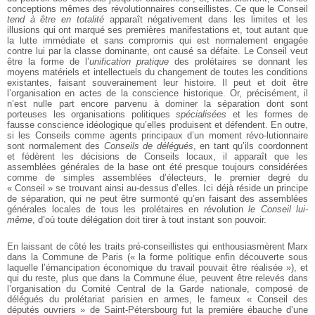
conceptions mêmes des révolutionnaires conseillistes. Ce que le Conseil
tend à être en totalité
apparaît négativement dans les limites et les
illusions qui ont marqué ses premières manifestations et, tout autant que
la lutte immédiate et sans compromis qui est normalement engagée
contre lui par la classe dominante, ont causé sa défaite. Le Conseil veut
être la forme de l’
unification pratique
des prolétaires se donnant les
moyens matériels et intellectuels du changement de toutes les conditions
existantes, faisant souverainement leur histoire. Il peut et doit être
l’organisation en actes de la conscience historique. Or, précisément, il
n’est nulle part encore parvenu à dominer la séparation dont sont
porteuses les organisations politiques
spécialisées
et les formes de
fausse conscience idéologique qu’elles produisent et défendent. En outre,
si les Conseils comme agents principaux d’un moment révo-lutionnaire
sont normalement des
Conseils de délégués
, en tant qu’ils coordonnent
et fédèrent les décisions de Conseils locaux, il apparaît que les
assemblées générales de la base ont été presque toujours considérées
comme de simples assemblées d’électeurs, le premier degré du
« Conseil » se trouvant ainsi au-dessus d’elles. Ici déjà réside un principe
de séparation, qui ne peut être surmonté qu’en faisant des assemblées
générales locales de tous les prolétaires en révolution
le Conseil lui-
même
, d’où toute délégation doit tirer à tout instant son pouvoir.
En laissant de côté les traits pré-conseillistes qui enthousiasmèrent Marx
dans la Commune de Paris (« la forme politique enfin découverte sous
laquelle l’émancipation économique du travail pouvait être réalisée »), et
qui du reste, plus que dans la Commune élue, peuvent être relevés dans
l’organisation du Comité Central de la Garde nationale, composé de
délégués du prolétariat parisien en armes, le fameux « Conseil des
députés ouvriers » de Saint-Pétersbourg fut la première ébauche d’une