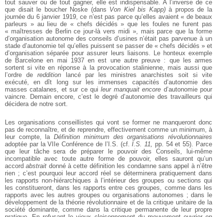
tout sauver ou de tout gagner, elle est indispensable. A l’inverse de ce
que disait le boucher Noske (dans
Von Kiel bis Kapp)
à propos de la
journée du 6 janvier 1919, ce n’est pas parce qu’elles avaient « de beaux
parleurs » au lieu de « chefs décidés » que les foules ne furent pas
« maîtresses de Berlin ce jour-là vers midi », mais parce que la forme
d’organisation autonome des conseils d’usines n’était pas parvenue à un
stade d’autonomie tel qu’elles puissent se passer de « chefs décidés » et
d’organisation séparée pour assurer leurs liaisons. Le honteux exemple
de Barcelone en mai 1937 en est une autre preuve : que les armes
sortent si vite en réponse à la provocation stalinienne, mais aussi que
l’ordre de
reddition
lancé par les ministres anarchistes soit si vite
exécuté, en dît long sur les immenses capacités d’autonomie des
masses catalanes, et sur ce qui
leur manquait encore
d’autonomie pour
vaincre. Demain encore, c’est le degré d’autonomie des travailleurs qui
décidera de notre sort.
Les organisations conseillistes qui vont se former ne manqueront donc
pas de reconnaître, et de reprendre, effectivement comme un minimum, à
leur compte, la
Définition minimum des organisations révolutionnaires
adoptée par la VIIe Conférence de l’I.S. (cf.
I.S. 11,
pp. 54 et 55). Parce
que leur tâche sera de préparer le pouvoir des Conseils, lui-même
incompatible avec toute autre forme de pouvoir, elles sauront qu’un
accord
abstrait
donné à cette définition les condamne sans appel à n’être
rien ; c’est pourquoi leur accord réel se déterminera pratiquement dans
les rapports non-hiérarchiques à l’intérieur des groupes ou sections qui
les constitueront, dans les rapports entre ces groupes, comme dans les
rapports avec les autres groupes ou organisations autonomes ; dans le
développement de la théorie révolutionnaire et de la critique unitaire de la
société dominante, comme dans la critique permanente de leur propre
pratique. En refusant le vieux cloisonnement du mouvement ouvrier en