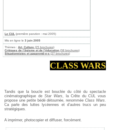
Le CUL
(première parution : mai 2005)
Mis en ligne le
3 juin 2005
Thèmes :
Art, Culture
(25 brochures)
Critiques de l’âgisme et de l’éducation
(38 brochures)
Situationnistes et apparenté-e-s
(27 brochures)
CLASS WARS
Tandis que la boucle est bouclée du côté du spectacle
cinématographique de
Star Wars
, la Crête du CUL vous
propose une petite bédé détournée, renommée
Class Wars
.
Ca parle des luttes lycéennes et d’autres trucs un peu
stratégiques.
A imprimer, photocopier et diffuser, forcément.