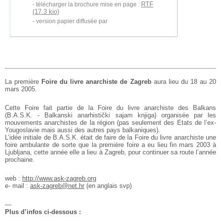
RTF
télécharger la brochure mise en page :
(17.3 kio)
version papier diffusée par
La première
Foire du livre anarchiste de Zagreb
aura lieu du 18
au 20
mars 2005.
Cette Foire fait partie de la Foire du livre anarchiste des Balkans
(B.A.S.K. - Balkanski anarhistički sajam knjiga) organisée par les
mouvements anarchistes de
la région (pas
seulement des Etats de l’ex-
Yougoslavie mais aussi des autres
pays balkaniques).
L’idée initiale de B.A.S.K. était de faire de la Foire du livre
anarchiste une
foire
ambulante de sorte que la première foire a eu lieu fin mars
2003 à
Ljubljana, cette
année elle a lieu à Zagreb, pour continuer sa route l’année
prochaine.
web :
http://www.ask-zagreb.org
e- mail :
ask-zagreb@net.hr
(en anglais svp)
—
Plus d’infos ci-dessous :