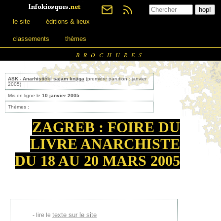
le site
éditions & lieux
classements
thèmes
BROCHURES
ASK - Anarhistički sajam knjiga
(première parution : janvier
2005)
Mis en ligne le
10 janvier 2005
Thèmes :
ZAGREB : FOIRE DU
LIVRE ANARCHISTE
DU 18 AU 20 MARS 2005
texte sur le site
lire le