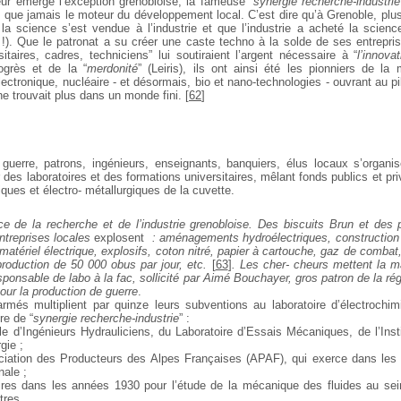
eur émerge
l’exception grenobloise, la fameuse “
synergie recherche-industrie
s que jamais le moteur du développement local. C’est dire qu’à Grenoble, plus
 la science s’est vendue à l’industrie et que l’industrie a
acheté la science
 !). Que le patronat a su créer une
caste techno à la solde de ses entrepri
sitaires, cadres,
techniciens” lui soutiraient l’argent nécessaire à “
l’innova
grès et de la “
merdonité
” (Leiris), ils ont ainsi été les pionniers de la
ectronique, nucléaire - et désormais, bio et nano-technologies - ouvrant
au pi
 ne trouvait plus dans un monde fini.
[
62
]
guerre, patrons, ingénieurs, enseignants, banquiers, élus locaux
s’organis
 des laboratoires et des formations universitaires, mêlant fonds publics et pr
ques et électro-
métallurgiques de la cuvette.
e de la recherche et de l’industrie grenobloise. Des biscuits Brun et des 
ntreprises locales
explosent
: aménagements hydroélectriques, construction
matériel électrique, explosifs, coton nitré, papier à cartouche, gaz
de combat, 
production de 50 000 obus par jour, etc.
[
63
]
. Les cher-
cheurs mettent la ma
ponsable de labo à la fac, sollicité par Aimé
Bouchayer, gros patron de la rég
ur la production de guerre
.
armés multiplient par quinze leurs subventions au laboratoire
d’électrochimi
re de “
synergie recherche-industrie
” :
le d’Ingénieurs Hydrauliciens, du Laboratoire d’Essais Mécaniques, de
l’Inst
gie ;
ociation des Producteurs des Alpes Françaises (APAF), qui exerce dans
les 
nale ;
ires dans les années 1930 pour l’étude de la mécanique des fluides au
sein
tres.