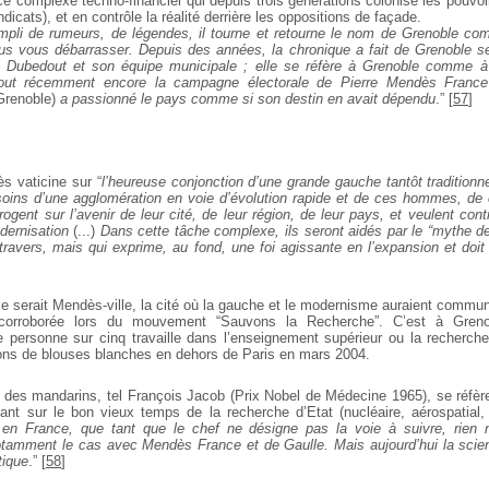
 complexe techno-financier qui depuis trois générations colonise les pouvoir
ndicats), et en contrôle la réalité derrière les
oppositions de façade.
empli de rumeurs, de légendes, il tourne et retourne le nom de Grenoble 
us vous débarrasser. Depuis des années, la chronique a fait de Grenoble s
 Dubedout et son équipe municipale ; elle se réfère à Grenoble comme à
out récemment encore la campagne électorale de Pierre Mendès France
 Grenoble)
a passionné le pays comme si son destin en avait
dépendu
.”
[
57
]
s vaticine sur “
l’heureuse conjonction d’une grande gauche tantôt traditionne
oins d’une agglomération en voie d’évolution rapide et de ces
hommes, de c
rrogent sur l’avenir de leur cité, de leur région, de leur pays,
et veulent cont
dernisation
(...)
Dans cette tâche complexe, ils seront
aidés par le “mythe d
 travers, mais qui exprime, au fond, une foi
agissante en l’expansion et doit 
serait Mendès-ville, la cité où la gauche et le modernisme auraient commun
corroborée lors du mouvement
“Sauvons la Recherche”. C’est à Grenob
e personne
sur cinq travaille dans l’enseignement supérieur ou la recherche,
ons de blouses blanches en dehors de Paris en mars 2004.
 des mandarins, tel François Jacob (Prix Nobel de Médecine
1965), se réfèr
nt sur le bon vieux temps de la
recherche d’Etat (nucléaire, aérospatial, 
, en France, que
tant que le chef ne désigne pas la voie à suivre, rien
notamment le cas
avec Mendès France et de Gaulle. Mais aujourd’hui la scie
tique
.”
[
58
]