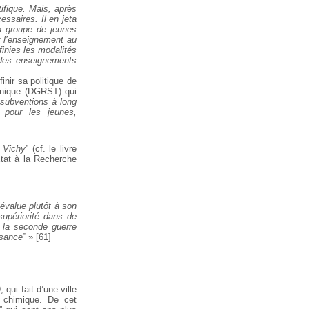
ifique. Mais, après
ssaires. Il en jeta
n groupe de jeunes
r l’enseignement au
finies les modalités
des enseignements
nir sa politique de
hnique (DGRST) qui
 subventions à long
 pour les jeunes,
 Vichy
” (cf. le livre
Etat à la Recherche
évalue plutôt à son
supériorité dans de
la seconde guerre
sance”
»
[
61
]
qui fait d’une ville
 chimique. De cet