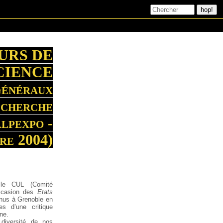
URS DE
CIENCE
Généraux
echerche
lpexpo -
re 2004)
 le CUL (Comité
’occasion des
Etats
nus à Grenoble en
es d’une critique
ne.
diversité de nos