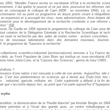
es 1950, “
Mendès France recréa un secrétariat d’Etat à la recherche
scient
rnement, il dut quitter le pouvoir et ne put donc poursuivre les
réformes néce
es en convoquant le colloque de Caen
(NDR : en
novembre 1956)
. Là, u
onctionnaires mit au point un programme en
douze points visant à rééquilibre
 en expansion et à assouplir les struc-
tures administratives. Ainsi étaient dé
lontariste pour le développement
de la recherche combinée à une réforme 
rieur
.”
[
59
]
uvoir, De Gaulle en 1958 reprend le programme du colloque
de Caen pour défi
tout création de la Délégation
Générale à la Recherche Scientifique et tec
e en route la recherche par des aides de toutes sortes : actions concertées,
ions de nouveaux laboratoires dans des domaines nouveaux, bourses
f, le programme de “Sauvons la recherche”.
olbertisme scientifico-industriel (
technocratisme
) remonte à “
La France de
r-delà, au Front Populaire de Léon Blum qui
institua un sous-secrétariat d’
ste Irène Joliot-Curie,
et la “Caisses des Sciences”, germe du futur CNRS.
d’efforts ?
issance d’une nation s’est mesurée à celle de son armée. Aujourd’hui, elle s’
ique. C’est leur prédominance en sciences qui a donné aux Etats-Unis leur 
 industriel, agricole, militaire, etc. Cette supériorité a débuté à la fin
de 
ait que s’accroître depuis lors, au point que l’on parle aujourd’hui
d’”hyperpuis
u mythe
noblois, la domestication de la “Houille blanche” par
Aristide Bergès en 1869, 
tière première et à l’écart des
grands axes, un centre métallurgique et