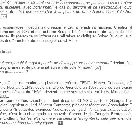
ntre ST, Philips et Motorola sont le couronnement de plusieurs
dizaines d’an
 du nucléaire, avec notamment le cas du silicium et de l’électronique “durci
aire,
(le Léti)
est aujourd’hui à la pointe de la
recherche dans l’électron
[
66
]
s, essaimages : depuis sa création le Léti a rempli sa mission.
Création 
tronics en 1987 et qui, coté en Bourse,
bénéficie encore de l’appui du Léti
adir-Ulis (détec-
teurs infrarouges militaires et civils) et Soitec (silicium sur
es des “transferts de technologie” du CEA-Léti.
obloise
culture grenobloise qui a permis de développer ce nouveau centre
” déclare Je
rogrammes et du partenariat au sein du pôle
Minatec”.
[
67
]
ure grenobloise ?
l, officier de marine et physicien, crée le CENG. Hubert Dubedout,
off
Louis Néel au CENG, devient maire de Grenoble
en 1967. Lors de son troisi
jeune ingénieur du
CENG, devient l’un de ses adjoints. En 1995, Michel Dest
 2001.
lan compte trois chercheurs, dont deux du CENG à sa tête. Georges
Bes
ncien ingénieur du Léti. Vincent Comparat, président récent de l’Association 
cheur à l’Institut des
Sciences Nucléaires et - pardi - “
n’est pas antinucléaire
”.
oise
, c’est le techno-gratin au pouvoir. Comme le dit François Brottes, d
e Crolles : “
Ici les élus ont été vaccinés à la high-tech, cela per-
met d’av
er des questions métaphysiques
.”
[
69
]