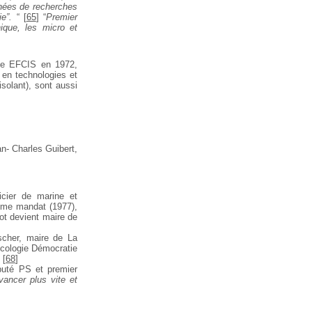
nées de recherches
e”.
“
[
65
]
“
Premier
ique, les micro et
de EFCIS en 1972,
 en technologies et
 isolant), sont aussi
an-
Charles Guibert,
icier de marine et
ème mandat (1977),
ot devient maire de
cher, maire de La
Ecologie Démocratie
[
68
]
éputé PS et premier
ancer plus vite et