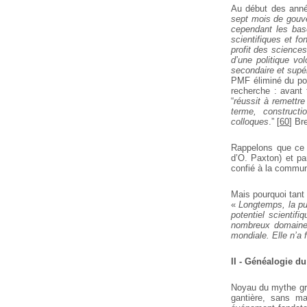
Au début des anné
sept mois de gouve
cependant les bas
scientifiques et f
profit des sciences
d’une politique vo
secondaire et supé
PMF éliminé du po
recherche : avant 
“
réussit à remettr
terme, construct
colloques
.”
[
60
]
Bre
Rappelons que ce c
d’O. Paxton) et pa
confié à la communi
Mais pourquoi tant 
«
Longtemps, la pu
potentiel scientif
nombreux domaines :
mondiale. Elle n’a f
II - Généalogie d
Noyau du mythe gre
gantière, sans ma