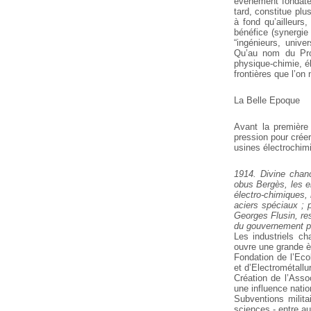
événement fondat
tard, constitue plu
à fond qu’ailleurs,
bénéfice (synergie
“ingénieurs, univer
Qu’au nom du
Pro
physique-chimie, él
frontières que l’on
La Belle Epoque
Avant la première 
pression pour créer
usines électrochimi
1914. Divine chanc
obus Bergès, les e
électro-chimiques, 
aciers spéciaux ; 
Georges Flusin, res
du gouvernement po
Les industriels ch
ouvre une grande è
Fondation de l’Eco
et d’Electrométallur
Création de l’Ass
une influence natio
Subventions milita
sciences - entre au