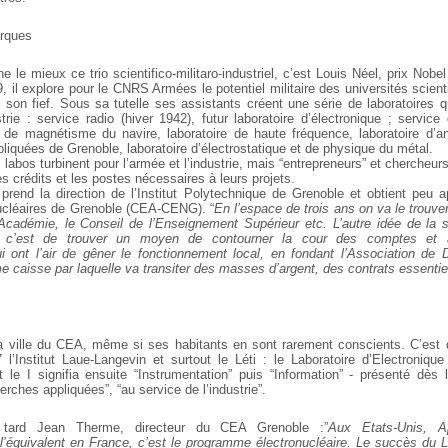
arques
ne le mieux ce trio scientifico-militaro-industriel, c’est Louis
Néel, prix Nobel
, il explore pour le CNRS Armées
le potentiel militaire des universités scient
 son fief.
Sous sa tutelle ses assistants créent une série de laboratoires q
trie : service radio (hiver 1942), futur laboratoire d’électronique ; service
e de magnétisme du navire, laboratoire de haute fréquence, laboratoire d’an
iquées de Grenoble, laboratoire d’électrostatique et de physique du métal.
abos turbinent pour l’armée et l’industrie, mais “entrepreneurs” et
chercheurs
les crédits et les postes nécessaires à leurs
projets.
prend la direction de l’Institut Polytechnique de Grenoble et obtient peu
ap
ucléaires de Grenoble (CEA-CENG). “
En l’espace
de trois ans on va le trouver
 l’Académie, le Conseil de l’Enseignement
Supérieur etc. L’autre idée de la 
 c’est de trouver un moyen de contourner la cour des comptes et 
i ont l’air de gêner le fonctionnement local,
en fondant l’Association de 
 caisse par laquelle va transiter des
masses d’argent, des contrats essentie
la ville du CEA, même si ses habitants en sont rarement
conscients. C’es
l’Institut Laue-Langevin et surtout le Léti : le Laboratoire d’Electroniqu
t le I
signifia ensuite “Instrumentation” puis “Information” - présenté dès
erches appliquées”, “au service de l’industrie”.
 tard Jean Therme, directeur du CEA Grenoble :”
Aux Etats-Unis,
Ap
 l’équivalent en France, c’est le programme électronucléaire. Le succès
du Lé