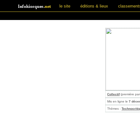
le site
éditions & lieux
classement
Collectif
(première par
Mis en ligne le
7 déce
Thèmes :
Technocriti