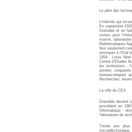
Le père des techn
L’individu qui incar
En septembre 1939
Grenoble et en fait
viviers
pour l’indus
marine, laboratoir
Mathématiques Appl
Non seulement ces l
extorquer à l’Etat 
1954 : Louis Néel 
Centre d’Etudes N
les institutions :
années cinquante
bureaucratiques qu
Recherches, énorme
La ville du CEA
Grenoble devient 
procèdent en 1967 
Informatique - don
“laboratoire de rech
Trente ans plus
microélectronique,