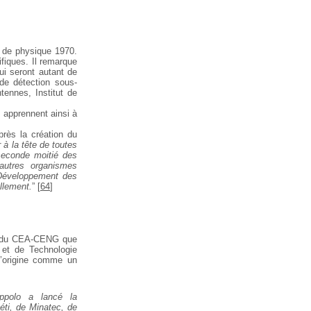
 de physique 1970.
ifiques. Il remarque
ui seront autant de
 de
détection sous-
tennes, Institut de
 apprennent ainsi à
rès la création du
 à la tête de toutes
seconde moitié des
autres organismes
Développement des
llement.
”
[
64
]
t du CEA-CENG que
e et de Technologie
 l’origine comme un
polo a lancé la
ti, de Minatec, de