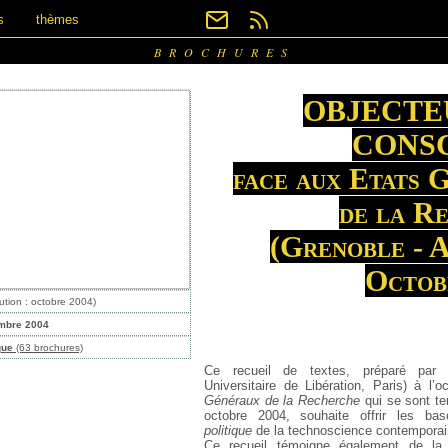
s
thèmes
BROCHURES
OBJECTE
CONS
face aux Etats 
de la R
(Grenoble - A
Octob
ution : octobre 2004)
mbre 2004
que
(63 brochures)
Ce recueil de textes, préparé par
Universitaire de Libération, Paris) à l
Généraux de la Recherche
qui se sont te
octobre 2004, souhaite offrir les bas
politique
de la technoscience contemporai
Ce recueil témoigne également de la 