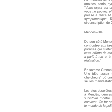
communient dans ce
(mairies, partis, sy
“
Votre esprit est 
vous ne pouvez pl
presse a lancé M.
symptomatique. T
circonscription de
Mendès-ville
De son côté Mendè
confrontée aux bes
politisés qui s’inte
leurs efforts de mo
a parlé à tort et à
réalisation
.”
En somme Grenoble 
Une idée assez 
chercheurs” où un
seules manifestati
Les plus obsolètes
à Mendès, gémissa
“
L’histoire montre
convient. Ce fut 
le monde de la poli