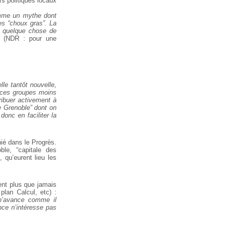
s politiques locaux
comme un mythe
dont
es “choux
gras”. La
quelque chose de
(NDR : pour une
lle tantôt nouvelle,
es groupes moins
ribuer activement à
e Grenoble” dont on
donc en faciliter la
ié dans le Progrès.
le, “capitale des
 qu’eurent lieu les
ent plus que jamais
plan Calcul, etc) :
 n’avance comme il
nce n’intéresse pas