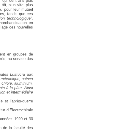
” qui cent ans plus
 tôt,
plus vite, plus
, pour leur mutuel
ses, tandis que ces
tion technologique
”.
 marchandisation en
llage ces nouvelles
ent en groupes de
ivés, au service des
pâtes
Lustucru aux
 mécanique, usines
chlore, aluminium,
in à la pâte. Ainsi
ion et intermédiaire
e et l’après-guerre
itut d’Electrochimie
années 1920 et 30
 de la faculté des