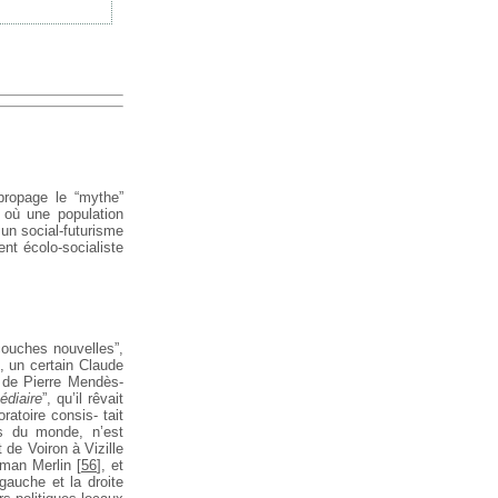
ropage le “mythe”
 où une population
 un social-futurisme
nt écolo-socialiste
ouches nouvelles”,
 un certain Claude
e de Pierre Mendès-
édiaire
”, qu’il rêvait
ratoire consis-
tait
s
du monde, n’est
 de Voiron à Vizille
aman Merlin
[
56
]
, et
gauche et la droite