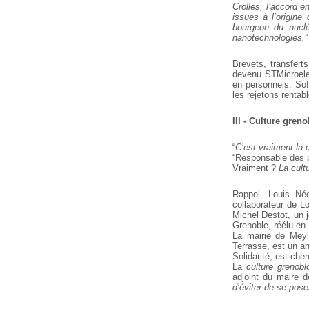
Crolles, l’accord e
issues à l’origine
bourgeon du nuclé
nanotechnologies.
”
Brevets, transfert
devenu STMicroelec
en personnels. Sofr
les rejetons
rentabl
III - Culture gren
“
C’est vraiment la 
“Responsable des p
Vraiment ?
La cult
Rappel. Louis Née
collaborateur de 
Michel Destot, un 
Grenoble,
réélu en
La mairie de Mey
Terrasse, est un a
Solidarité, est cher
La
culture grenobl
adjoint du maire d
d’éviter de se pos