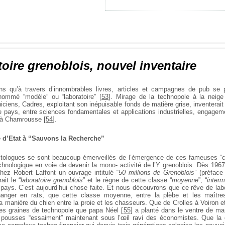
toire grenoblois, nouvel inventaire
ans qu’à travers d’innombrables livres, articles et campagnes de
pub se p
 nommé “modèle” ou “laboratoire”
[
53
]
. Mirage de la
technopole à la neige
iciens, Cadres, exploitant son
inépuisable fonds de matière grise, inventerait
e pays,
entre sciences fondamentales et applications industrielles, engageme
 à Chamrousse
[
54
]
.
he d’Etat à “Sauvons la Recherche”
litologues se sont beaucoup émerveillés de l’émergence de ces
fameuses “c
technologique en voie de devenir la mono-
activité de l’Y grenoblois.
Dès 1967,
hez Robert Laffont un ouvrage intitulé
“
50 millions de Grenoblois
” (préfac
ait le “
laboratoire grenoblois
” et le règne de cette classe “
moyenne
”, “
interm
pays. C’est aujourd’hui chose faite. Et nous découvrons que ce rêve de labo
anger en rats, que cette classe moyenne, entre la plèbe et les maître
la manière du chien entre la proie et les chasseurs. Que
de Crolles à Voiron et
ites graines de technopole que
papa Néel
[
55
]
a planté dans le ventre de m
 pousses “essaiment” maintenant sous l’œil ravi des économistes. Que la 