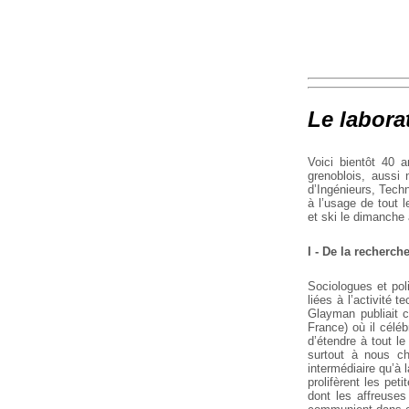
Le labora
Voici bientôt 40 
grenoblois, aussi
d’Ingénieurs, Techn
à l’usage de tout l
et
ski le dimanche
I - De la recherc
Sociologues et po
liées à l’activité 
Glayman publiait c
France) où il célébr
d’étendre à tout le
surtout à nous ch
intermédiaire qu’à 
prolifèrent les pet
dont les affreuses