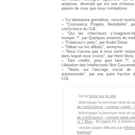
analyses, diversité qui est une richess
pauvre de ceux que nous combattons.
–
"Le laboratoire grenoblois, nouvel inven
–
"Croissance, Progrès, Rentabilité", pa
conScience du CUL.
–
"Qui les chercheurs s’imaginent-il
tromper ?", par Quelques ennemis du mei
–
"Folamour’s party", par André Dréan.
–
"Débat sur les débats", anonyme.
–
"Nous n’avons pas à nous sentir resp
dans lequel nous vivons", par Henri Mora.
–
"Des crédits, pour quoi faire ?", 
Libération des Intellectuels Non Gouvern
–
"Notes sur l’ancrage social de l
autonomisée", par une autre fraction
CUL.
texte sur le site
lire le
télécharger la brochure mise en p
de conScience - version cahier -
télécharger la brochure mise en p
de conScience - version page pa
(1.7 Mio)
- 40 pages A4, à réduire 
Infoki
version papier diffusée par
(partout)