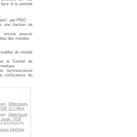
e face à la pensée
taire", par PMO.
r une fraction de
s encore pouvoir
lleur des mondes.
onsables du monde
par le Comité de
ementaux.
a technoscience
 de conScience du
Objecteurs
age :
 PDF (1.7 Mio)
Objecteurs
age :
r page - PDF
en brochure A5.
osque fantôme