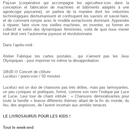
Paysan (coopérative qui accompagne les agriculteur·ices dans la
conception et fabrication de machines et bâtiments adaptés à une
agroécogie paysanne), on parlera de la manière dont les industries
technologiques déshumanisent et confisquent les savoirs et
savoir-faire,
et de comment rompre avec le modèle extractiviste
dominant. Apprendre
à réparer, faire vivre nos vieilles machines, en
inventer, se former en
collectif et selon des dynamiques féministes,
voilà de quoi nous mener
tout droit vers l’autonomie joyeuse et révolutionnaire.
Dans l’après-midi :
Atelier Fabrique tes cartes postales... qui n’aiment pas les Jeux
Olympiques - pour imprimer toi même ta désapprobation.
18h30 /// Concert de clôture
Lucéluci / piano-voix / 50 minutes
Lucéluci est un duo de chansons pas très drôles, mais pas
larmoyantes,
un peu cyniques et poétiques, formé, comme son nom
l’indique par Luce
et Lucie. Leur tour de chant intitulé : « Chansons
démoralisantes pour
toute la famille » brasse différents thèmes allant de la fin du monde, du
feu, des angoisses, de l’avenir incertain aux amitiés tenaces.
LE LIVROSAURUS POUR LES KIDS !
Tout le week-end