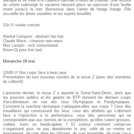
baroque et se mêle à la cadence bancale d’outils
de chantier. Une histoire
de sirène submerge le vacarme laissant place
au parcours d’une feuille
morte jusqu’à la mer. Bienvenue dans l’antre
de frange frange. Elle
accueille les âmes saoulées et les esprits brouillés.
21h /// soirée concert
Abstral Compost - abstract hip hop
Claude Wave - chanson new wave
Max Lampin - rock instrumental
Boum-Dj pour finir tard
Dimanche 19 mai
11h00 /// Nos corps face à leurs jeux
Présentation du tout nouveau numéro de la revue
Z
(avec des membres
du collectif)
L’automne dernier, la revue
Z
a arpenté la Seine-Saint-Denis, alors que
les pouvoirs publics et les géants du BTP donnent les derniers coups
d’accélérateurs en vue des Jeux Olympiques et Paralympiques.
Comment
la machine olympique s’attaquent-elles aux corps ? Ceux des
travailleurs
qui construisent les Jeux, ceux des athlètes qui s’abîment
face à
l’injonction à la performance, ceux des personnes qui ne
correspondent
pas aux normes de la compétition, qu’elles soient grosses,
voilées,
trans ou handicapées ? Et surtout comment certain·es
s’organisent pour
ne pas abandonner la joie, celle de se mettre en
mouvement, de crier
dans les tribunes, de suer ensemble, de jouer l’un·e