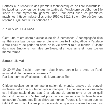
Partons à la rencontre des premiers technocritiques de l’ère
industrielle :
les Luddites, ouvriers de l’industrie textile de
l’Angleterre du début du 19e
siècle et leur mystérieux général Ludd.
Pour avoir brisé les premières
machines à tisser industrielles entre
1810 et 1816, ils ont été sévèrement
réprimés. Qui sont leurs héritier·es ?
21h /// Alice + DJ Daria
C’est une micro-chorale audacieuse de 3 personnes. Accompagnée d’un
synthétiseur bas de gamme et d’une virtuosité limitée, Alice a
l’audace
d’être chou et de parler du sens de la vie devant tout le
monde. Puisant
dans nos émotions normales préférées, elle nous aime
et nous tue en
même temps.
Samedi 18 mai
10h30 /// Sucré-salé : comment obtenir une bonne lutte avec de l’anti-
indus et du féminisme à l’intérieur ?
Par Loukoum et Whalesplash, du Livrosaurus Rex
Critique sociale de la dématérialisation du monde, analyse du pouvoir
nucléaire, réflexion sur le contrôle numérique... La pensée anti-industrielle
est indispensable d’une part à la critique du capitalisme et de ce qu’il
détruit du vivant et d’autre part pour nous organiser afin d’y faire face et
construire d’autres manières d’être au monde. Pourtant, à mesure que les
GAFAM sont de plus en plus puissants et que nous abandonnons nos