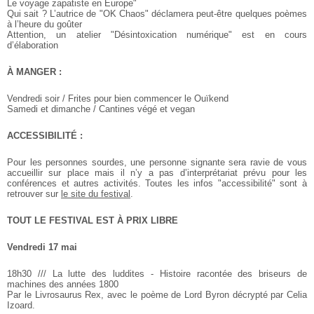
Le voyage zapatiste en Europe"
Qui sait ? L’autrice de "OK Chaos" déclamera peut-être quelques poèmes
à l’heure du goûter
Attention, un atelier "Désintoxication numérique" est en cours
d’élaboration
À MANGER :
Vendredi soir / Frites pour bien commencer le Ouïkend
Samedi et dimanche / Cantines végé et vegan
ACCESSIBILITÉ :
Pour les personnes sourdes, une personne signante sera ravie de
vous
accueillir sur place mais il n’y a pas d’interprétariat prévu pour
les
conférences et autres activités. Toutes les infos "accessibilité" sont à
retrouver sur
le site du festival
.
TOUT LE FESTIVAL EST À PRIX LIBRE
Vendredi 17 mai
18h30 /// La lutte des luddites - Histoire racontée des briseurs de
machines des années 1800
Par le Livrosaurus Rex, avec le poème de Lord Byron décrypté par Celia
Izoard.