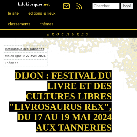
le site
éditions & lieux
classements
thèmes
BROCHURES
Infokiosque des Tanneries
Mis en ligne le
27 avril 2024
Thèmes :
DIJON : FESTIVAL DU
LIVRE ET DES
CULTURES LIBRES
"LIVROSAURUS REX",
DU 17 AU 19 MAI 2024
AUX TANNERIES