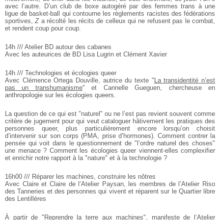
avec l’autre. D’un
club de boxe autogéré par des femmes trans à une
ligue de basket-ball
qui contourne les règlements racistes des fédérations
sportives,
Z
a
récolté les récits de celleux qui ne refusent pas le combat,
et rendent coup pour coup.
14h /// Atelier BD autour des cabanes
Avec les auteurices de BD Lisa Lugrin et Clément Xavier
14h /// Technologies et écologies queer
Avec Clémence Ortega Douville, autrice du texte "
La transidentité
n’est
pas un transhumanisme
" et Cannelle Gueguen, chercheuse en
anthropologie sur les écologies queers.
La question de ce qui est "naturel" ou ne l’est pas revient souvent
comme
critère de jugement pour qui veut cataloguer hâtivement les
pratiques des
personnes queer, plus particulièrement encore lorsqu’on
choisit
d’intervenir sur son corps (PMA, prise d’hormones). Comment
contrer la
pensée qui voit dans le questionnement de "l’ordre naturel
des choses"
une menace ? Comment les écologies queer viennent-elles
complexifier
et enrichir notre rapport à la "nature" et à la technologie ?
16h00 /// Réparer les machines, construire les nôtres
Avec Claire et Claire de l’Atelier Paysan, les membres de l’Atelier Riso
des Tanneries et des personnes qui vivent et réparent sur le Quartier libre
des Lentillères
À partir de "Reprendre la terre aux machines", manifeste de l’Atelier