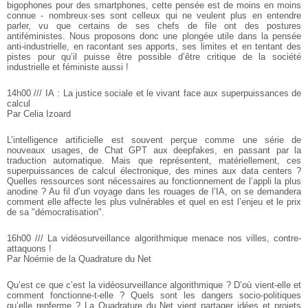
bigophones pour des smartphones, cette
pensée est de moins en moins
connue - nombreux·ses sont celleux qui ne
veulent plus en entendre
parler, vu que certains de ses chefs de file
ont des postures
antiféministes. Nous proposons donc une plongée utile
dans la pensée
anti-industrielle, en racontant ses apports, ses limites
et en tentant des
pistes pour qu’il puisse être possible d’être
critique de la société
industrielle et féministe aussi !
14h00 /// IA : La justice sociale et le vivant face aux superpuissances de
calcul
Par Celia Izoard
L’intelligence artificielle est souvent perçue comme une série de
nouveaux usages, de Chat GPT aux deepfakes, en passant par la
traduction
automatique. Mais que représentent, matériellement, ces
superpuissances de calcul électronique, des mines aux data centers ?
Quelles ressources sont nécessaires au fonctionnement de l’appli la
plus
anodine ? Au fil d’un voyage dans les rouages de l’IA, on se
demandera
comment elle affecte les plus vulnérables et quel en est
l’enjeu et le prix
de sa "démocratisation".
16h00 /// La vidéosurveillance algorithmique menace nos villes, contre-
attaquons !
Par Noémie de la Quadrature du Net
Qu’est ce que c’est la vidéosurveillance algorithmique ? D’où
vient-elle et
comment fonctionne-t-elle ? Quels sont les dangers
socio-politiques
qu’elle renferme ? La Quadrature du Net vient partager
idées et projets