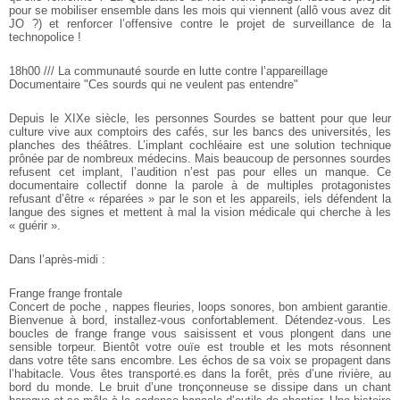
pour se mobiliser ensemble dans les mois qui viennent
(allô vous avez dit
JO ?) et renforcer l’offensive contre le projet de
surveillance de la
technopolice !
18h00 /// La communauté sourde en lutte contre l’appareillage
Documentaire "Ces sourds qui ne veulent pas entendre"
Depuis le XIXe siècle, les personnes Sourdes se battent pour que leur
culture vive aux comptoirs des cafés, sur les bancs des universités,
les
planches des théâtres. L’implant cochléaire est une solution
technique
prônée par de nombreux médecins. Mais beaucoup de personnes
sourdes
refusent cet implant, l’audition n’est pas pour elles un manque.
Ce
documentaire collectif donne la parole à de multiples protagonistes
refusant d’être « réparées » par le son et les appareils, iels
défendent la
langue des signes et mettent à mal la vision médicale qui cherche à les
« guérir ».
Dans l’après-midi :
Frange frange frontale
Concert de poche , nappes fleuries, loops sonores, bon ambient garantie.
Bienvenue à bord, installez-vous confortablement. Détendez-vous. Les
boucles de frange frange vous saisissent et vous plongent dans une
sensible torpeur. Bientôt votre ouïe est trouble et les mots
résonnent
dans votre tête sans encombre. Les échos de sa voix se
propagent dans
l’habitacle. Vous êtes transporté.es dans la forêt,
près d’une rivière, au
bord du monde. Le bruit d’une tronçonneuse se
dissipe dans un chant