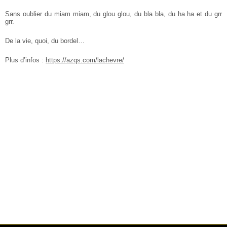
Sans oublier du miam miam, du glou glou, du bla bla, du ha ha et du grr
grr.
De la vie, quoi, du bordel…
Plus d’infos :
https://azqs.com/lachevre/