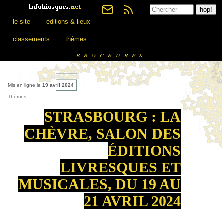
le site
éditions & lieux
classements
thèmes
BROCHURES
Mis en ligne le
19 avril 2024
Thèmes :
STRASBOURG : LA
CHÈVRE, SALON DES
ÉDITIONS
LIVRESQUES ET
MUSICALES, DU 19 AU
21 AVRIL 2024