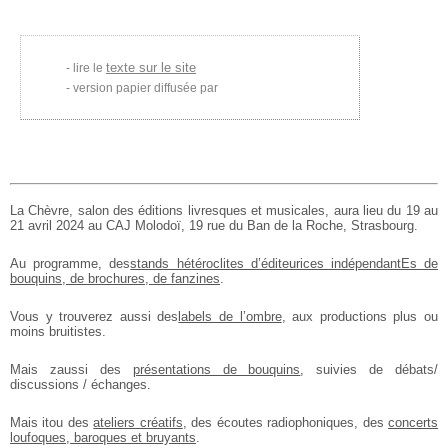
texte sur le site
lire le
version papier diffusée par
La Chèvre, salon des éditions livresques et musicales, aura lieu du 19 au
21 avril 2024 au CAJ Molodoï, 19 rue du Ban de la Roche, Strasbourg.
Au programme, des
stands hétéroclites d’éditeurices indépendantEs de
bouquins, de brochures, de fanzines
.
Vous y trouverez aussi des
labels de l’ombre
, aux productions plus ou
moins bruitistes.
Mais zaussi des
présentations de bouquins
, suivies de débats/
discussions / échanges.
Mais itou des
ateliers créatifs
, des écoutes radiophoniques, des
concerts
loufoques, baroques et bruyants
.