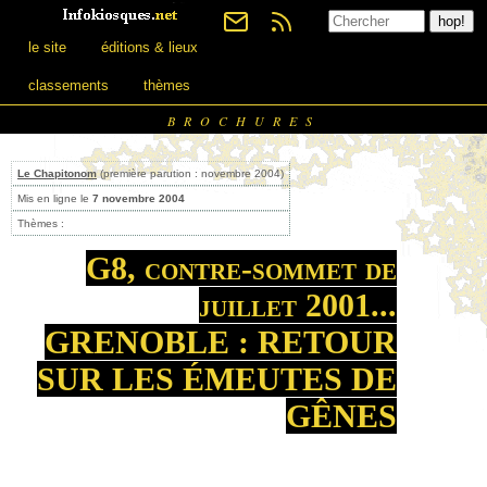
le site
éditions & lieux
classements
thèmes
BROCHURES
Le Chapitonom
(première parution : novembre 2004)
Mis en ligne le
7 novembre 2004
Thèmes :
G8, contre-sommet de
juillet 2001...
GRENOBLE : RETOUR
SUR LES ÉMEUTES DE
GÊNES