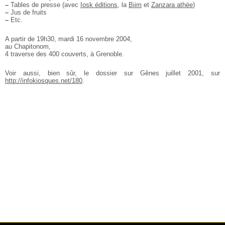
–
Tables de presse (avec
Iosk éditions
, la
Biim
et
Zanzara athée
)
–
Jus de fruits
–
Etc.
A partir de 19h30, mardi 16 novembre 2004,
au Chapitonom,
4 traverse des 400 couverts, à Grenoble.
Voir aussi, bien sûr, le dossier sur Gênes juillet 2001, sur
http://infokiosques.net/180
.