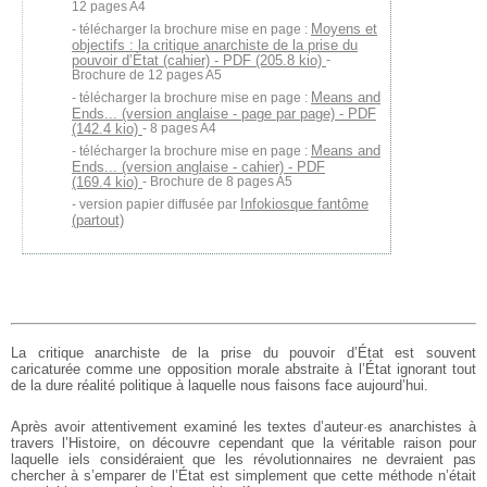
12 pages A4
Moyens et
télécharger la brochure mise en page :
objectifs : la critique anarchiste de la prise du
pouvoir d’État (cahier) - PDF (205.8 kio)
-
Brochure de 12 pages A5
Means and
télécharger la brochure mise en page :
Ends... (version anglaise - page par page) - PDF
(142.4 kio)
- 8 pages A4
Means and
télécharger la brochure mise en page :
Ends... (version anglaise - cahier) - PDF
(169.4 kio)
- Brochure de 8 pages A5
Infokiosque fantôme
version papier diffusée par
(partout)
La critique anarchiste de la prise du pouvoir d’État est souvent
caricaturée comme une opposition morale abstraite à l’État ignorant tout
de la dure réalité politique à laquelle nous faisons face aujourd’hui.
Après avoir attentivement examiné les textes d’auteur·es anarchistes à
travers l’Histoire, on découvre cependant que la véritable raison pour
laquelle iels considéraient que les révolutionnaires ne devraient pas
chercher à s’emparer de l’État est simplement que cette méthode n’était