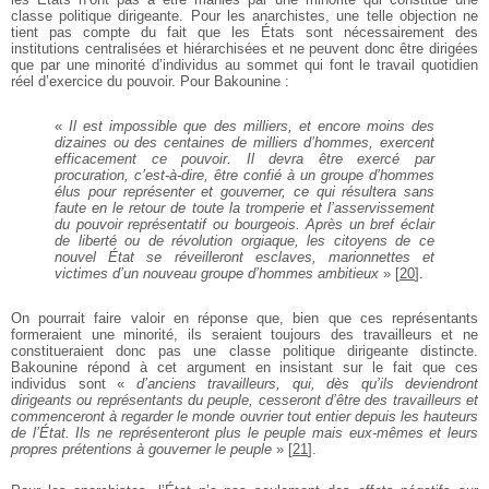
classe politique dirigeante. Pour les anarchistes, une telle objection ne
tient pas compte du fait que les États sont nécessairement des
institutions centralisées et hiérarchisées et ne peuvent donc être dirigées
que par une minorité d’individus au sommet qui font le travail quotidien
réel d’exercice du pouvoir. Pour Bakounine :
«
Il est impossible que des milliers, et encore moins des
dizaines ou des centaines de milliers d’hommes, exercent
efficacement ce pouvoir. Il devra être exercé par
procuration, c’est-à-dire, être confié à un groupe d’hommes
élus pour représenter et gouverner, ce qui résultera sans
faute en le retour de toute la tromperie et l’asservissement
du pouvoir représentatif ou bourgeois. Après un bref éclair
de liberté ou de révolution orgiaque, les citoyens de ce
nouvel État se réveilleront esclaves, marionnettes et
victimes d’un nouveau groupe d’hommes ambitieux
»
[
20
]
.
On pourrait faire valoir en réponse que, bien que ces représentants
formeraient une minorité, ils seraient toujours des travailleurs et ne
constitueraient donc pas une classe politique dirigeante distincte.
Bakounine répond à cet argument en insistant sur le fait que ces
individus sont «
d’anciens travailleurs, qui, dès qu’ils deviendront
dirigeants ou représentants du peuple, cesseront d’être des travailleurs et
commenceront à regarder le monde ouvrier tout entier depuis les hauteurs
de l’État. Ils ne représenteront plus le peuple mais eux-mêmes et leurs
propres prétentions à gouverner le peuple
»
[
21
]
.