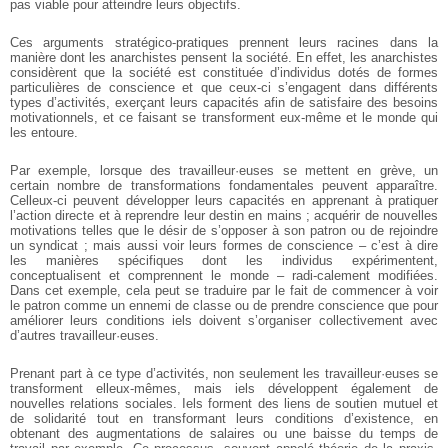
pas viable pour atteindre leurs objectifs.
Ces arguments stratégico-pratiques prennent leurs racines dans la
manière dont les anarchistes pensent la société. En effet, les anarchistes
considèrent que la société est constituée d’individus dotés de formes
particulières de conscience et que ceux-ci s’engagent dans différents
types d’activités, exerçant leurs capacités afin de satisfaire des besoins
motivationnels, et ce faisant se transforment eux-même et le monde qui
les entoure.
Par exemple, lorsque des travailleur·euses se mettent en grève, un
certain nombre de transformations fondamentales peuvent apparaître.
Celleux-ci peuvent développer leurs capacités en apprenant à pratiquer
l’action directe et à reprendre leur destin en mains ; acquérir de nouvelles
motivations telles que le désir de s’opposer à son patron ou de rejoindre
un syndicat ; mais aussi voir leurs formes de conscience – c’est à dire
les manières spécifiques dont les individus expérimentent,
conceptualisent et comprennent le monde – radi-calement modifiées.
Dans cet exemple, cela peut se traduire par le fait de commencer à voir
le patron comme un ennemi de classe ou de prendre conscience que pour
améliorer leurs conditions iels doivent s’organiser collectivement avec
d’autres travailleur·euses.
Prenant part à ce type d’activités, non seulement les travailleur·euses se
transforment elleux-mêmes, mais iels développent également de
nouvelles relations sociales. Iels forment des liens de soutien mutuel et
de solidarité tout en transformant leurs conditions d’existence, en
obtenant des augmentations de salaires ou une baisse du temps de