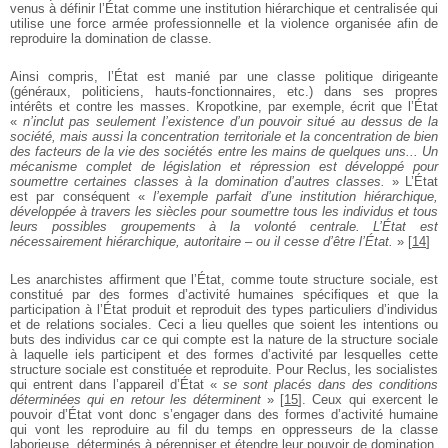
venus à définir l’État comme une institution hiérarchique et centralisée qui
utilise une force armée professionnelle et la violence organisée afin de
reproduire la domination de classe.
Ainsi compris, l’État est manié par une classe politique dirigeante
(généraux, politiciens, hauts-fonctionnaires, etc.) dans ses propres
intérêts et contre les masses. Kropotkine, par exemple, écrit que l’État
«
n’inclut pas seulement l’existence d’un pouvoir situé au dessus de la
société, mais aussi la concentration territoriale et la concentration de bien
des facteurs de la vie des sociétés entre les mains de quelques uns... Un
mécanisme complet de législation et répression est développé pour
soumettre certaines classes à la domination d’autres classes.
» L’État
est par conséquent «
l’exemple parfait d’une institution hiérarchique,
développée à travers les siècles pour soumettre tous les individus et tous
leurs possibles groupements à la volonté centrale. L’État est
nécessairement hiérarchique, autoritaire – ou il cesse d’être l’État.
»
[
14
]
Les anarchistes affirment que l’État, comme toute structure sociale, est
constitué par des formes d’activité humaines spécifiques et que la
participation à l’État produit et reproduit des types particuliers d’individus
et de relations sociales. Ceci a lieu quelles que soient les intentions ou
buts des individus car ce qui compte est la nature de la structure sociale
à laquelle iels participent et des formes d’activité par lesquelles cette
structure sociale est constituée et reproduite. Pour Reclus, les socialistes
qui entrent dans l’appareil d’État «
se sont placés dans des conditions
déterminées qui en retour les déterminent
»
[
15
]
. Ceux qui exercent le
pouvoir d’État vont donc s’engager dans des formes d’activité humaine
qui vont les reproduire au fil du temps en oppresseurs de la classe
laborieuse, déterminés à pérenniser et étendre leur pouvoir de domination.