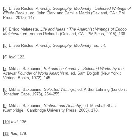
[
3
]
Elisée Reclus,
Anarchy, Geography, Modernity : Selected Writings of
Elisée Reclus
, ed. John Clark and Camille Martin (Oakland, CA : PM
Press, 2013), 147.
[
4
]
Errico Malatesta,
Life and Ideas : The Anarchist Writings of Ericco
Malatesta
, ed. Vernon Richards (Oakland, CA : PMPress, 2015), 138.
[
5
]
Elisée Reclus,
Anarchy, Geography, Modernity
,
op. cit
.
[
6
]
Ibid
, 122.
[
7
]
Mikhail Bakounine,
Bakunin on Anarchy : Selected Works by the
Activist Founder of World Anarchism
, ed. Sam Dolgoff (New York :
Vintage Books, 1972), 145.
[
8
]
Mikhail Bakounine,
Selected Writings
, ed. Arthur Lehning (London :
Jonathan Cape, 1973), 254–255.
[
9
]
Mikhail Bakounine,
Statism and Anarchy
, ed. Marshall Shatz
(Cambridge : Cambridge University Press, 2005), 178.
[
10
]
Ibid
, 136.
[
11
]
Ibid
, 179.