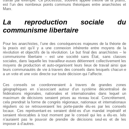
travail par exemple. Ce processus, souvent appelé théorie de la praxis,
est l’un des nombreux points communs théoriques entre anarchistes et
Marx.
La reproduction sociale du
communisme libertaire
Pour les anarchistes, l’une des conséquences majeures de la théorie de
la praxis est qu’il y a une connexion inhérente entre moyens de la
révolution et objectifs de la révolution. Le but final des anarchistes – le
communisme libertaire – est une société sans État, sans classes
sociales, dans laquelle les travailleur·euses détiennent collectivement les
moyens de production et auto-organisent leurs lieux de travail ainsi que
leurs communautés de vie à travers des conseils dans lesquels chacun·e
a un vote et une voix directe sur toute décision qui l’affecte.
Ces conseils se coordonneraient à travers de grandes zones
géographiques en s’associant autour d’un système décentralisé de
fédérations régionales, nationales et internationales dans lequel un
maximum de décisions seraient prises au niveau local. Concrètement,
cela prendrait la forme de congrès régionaux, nationaux et internationaux
réguliers où se retrouveraient les porte-parole élu·es par les conseils
locaux. Ces représentant·es seraient doté·es d’un mandat impératif et
seraient révocables à tout moment par le conseil qui les a élu·es. Iels
n’auraient pas le pouvoir de prendre de décisions seul·es et de les
imposer à d’autres.