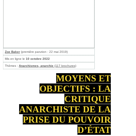
Zoe Baker
(première parution : 22 mai 2019)
Mis en ligne le
10 octobre 2022
Thèmes :
Anarchismes, anarchie
(117 brochures)
MOYENS ET
OBJECTIFS : LA
CRITIQUE
ANARCHISTE DE LA
PRISE DU POUVOIR
D’ÉTAT