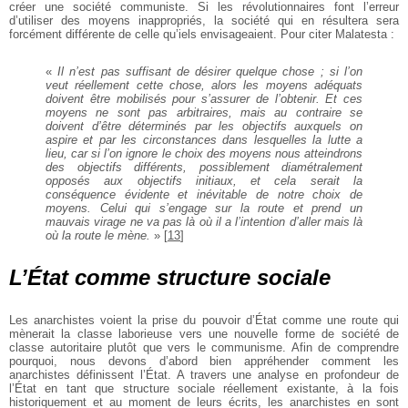
créer une société communiste. Si les révolutionnaires font l’erreur
d’utiliser des moyens inappropriés, la société qui en résultera sera
forcément différente de celle qu’iels envisageaient. Pour citer Malatesta :
«
Il n’est pas suffisant de désirer quelque chose ; si l’on
veut réellement cette chose, alors les moyens adéquats
doivent être mobilisés pour s’assurer de l’obtenir. Et ces
moyens ne sont pas arbitraires, mais au contraire se
doivent d’être déterminés par les objectifs auxquels on
aspire et par les circonstances dans lesquelles la lutte a
lieu, car si l’on ignore le choix des moyens nous atteindrons
des objectifs différents, possiblement diamétralement
opposés aux objectifs initiaux, et cela serait la
conséquence évidente et inévitable de notre choix de
moyens. Celui qui s’engage sur la route et prend un
mauvais virage ne va pas là où il a l’intention d’aller mais là
où la route le mène.
»
[
13
]
L’État comme structure sociale
Les anarchistes voient la prise du pouvoir d’État comme une route qui
mènerait la classe laborieuse vers une nouvelle forme de société de
classe autoritaire plutôt que vers le communisme. Afin de comprendre
pourquoi, nous devons d’abord bien appréhender comment les
anarchistes définissent l’État. A travers une analyse en profondeur de
l’État en tant que structure sociale réellement existante, à la fois
historiquement et au moment de leurs écrits, les anarchistes en sont