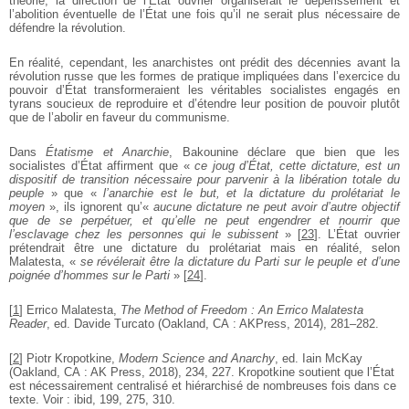
théorie, la direction de l’État ouvrier organiserait le dépérissement et
l’abolition éventuelle de l’État une fois qu’il ne serait plus nécessaire de
défendre la révolution.
En réalité, cependant, les anarchistes ont prédit des décennies avant la
révolution russe que les formes de pratique impliquées dans l’exercice du
pouvoir d’État transformeraient les véritables socialistes engagés en
tyrans soucieux de reproduire et d’étendre leur position de pouvoir plutôt
que de l’abolir en faveur du communisme.
Dans
Étatisme et Anarchie
, Bakounine déclare que bien que les
socialistes d’État affirment que «
ce joug d’État, cette dictature, est un
dispositif de transition nécessaire pour parvenir à la libération totale du
peuple
» que «
l’anarchie est le but, et la dictature du prolétariat le
moyen
», ils ignorent qu’«
aucune dictature ne peut avoir d’autre objectif
que de se perpétuer, et qu’elle ne peut engendrer et nourrir que
l’esclavage chez les personnes qui le subissent
»
[
23
]
. L’État ouvrier
prétendrait être une dictature du prolétariat mais en réalité, selon
Malatesta, «
se révélerait être la dictature du Parti sur le peuple et d’une
poignée d’hommes sur le Parti
»
[
24
]
.
[
1
]
Errico Malatesta,
The Method of Freedom : An Errico Malatesta
Reader
, ed. Davide Turcato (Oakland, CA : AKPress, 2014), 281–282.
[
2
]
Piotr Kropotkine,
Modern Science and Anarchy
, ed. Iain McKay
(Oakland, CA : AK Press, 2018), 234, 227. Kropotkine soutient que l’État
est nécessairement centralisé et hiérarchisé de nombreuses fois dans ce
texte. Voir : ibid, 199, 275, 310.