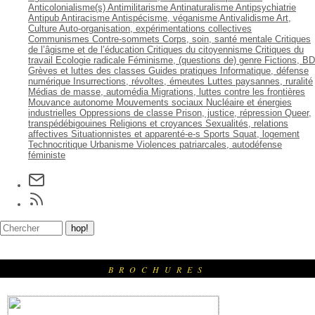
Anticolonialisme(s)
Antimilitarisme
Antinaturalisme
Antipsychiatrie
Antipub
Antiracisme
Antispécisme, véganisme
Antivalidisme
Art,
Culture
Auto-organisation, expérimentations collectives
Communismes
Contre-sommets
Corps, soin, santé mentale
Critiques
de l’âgisme et de l’éducation
Critiques du citoyennisme
Critiques du
travail
Ecologie radicale
Féminisme, (questions de) genre
Fictions, BD
Grèves et luttes des classes
Guides pratiques
Informatique, défense
numérique
Insurrections, révoltes, émeutes
Luttes paysannes, ruralité
Médias de masse, automédia
Migrations, luttes contre les frontières
Mouvance autonome
Mouvements sociaux
Nucléaire et énergies
industrielles
Oppressions de classe
Prison, justice, répression
Queer,
transpédébigouines
Religions et croyances
Sexualités, relations
affectives
Situationnistes et apparenté-e-s
Sports
Squat, logement
Technocritique
Urbanisme
Violences patriarcales, autodéfense
féministe
BROCHURES