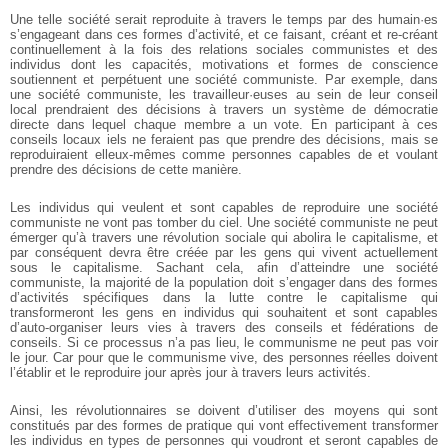
Une telle société serait reproduite à travers le temps par des humain·es
s’engageant dans ces formes d’activité, et ce faisant, créant et re-créant
continuellement à la fois des relations sociales communistes et des
individus dont les capacités, motivations et formes de conscience
soutiennent et perpétuent une société communiste. Par exemple, dans
une société communiste, les travailleur·euses au sein de leur conseil
local prendraient des décisions à travers un système de démocratie
directe dans lequel chaque membre a un vote. En participant à ces
conseils locaux iels ne feraient pas que prendre des décisions, mais se
reproduiraient elleux-mêmes comme personnes capables de et voulant
prendre des décisions de cette manière.
Les individus qui veulent et sont capables de reproduire une société
communiste ne vont pas tomber du ciel. Une société communiste ne peut
émerger qu’à travers une révolution sociale qui abolira le capitalisme, et
par conséquent devra être créée par les gens qui vivent actuellement
sous le capitalisme. Sachant cela, afin d’atteindre une société
communiste, la majorité de la population doit s’engager dans des formes
d’activités spécifiques dans la lutte contre le capitalisme qui
transformeront les gens en individus qui souhaitent et sont capables
d’auto-organiser leurs vies à travers des conseils et fédérations de
conseils. Si ce processus n’a pas lieu, le communisme ne peut pas voir
le jour. Car pour que le communisme vive, des personnes réelles doivent
l’établir et le reproduire jour après jour à travers leurs activités.
Ainsi, les révolutionnaires se doivent d’utiliser des moyens qui sont
constitués par des formes de pratique qui vont effectivement transformer
les individus en types de personnes qui voudront et seront capables de