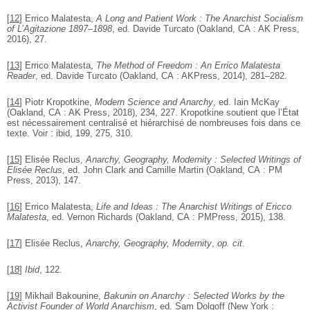
[
12
]
Errico Malatesta,
A Long and Patient Work : The Anarchist Socialism
of L’Agitazione 1897–1898
, ed. Davide Turcato (Oakland, CA : AK Press,
2016), 27.
[
13
]
Errico Malatesta,
The Method of Freedom : An Errico Malatesta
Reader
, ed. Davide Turcato (Oakland, CA : AKPress, 2014), 281–282.
[
14
]
Piotr Kropotkine,
Modern Science and Anarchy
, ed. Iain McKay
(Oakland, CA : AK Press, 2018), 234, 227. Kropotkine soutient que l’État
est nécessairement centralisé et hiérarchisé de nombreuses fois dans ce
texte. Voir : ibid, 199, 275, 310.
[
15
]
Elisée Reclus,
Anarchy, Geography, Modernity : Selected Writings of
Elisée Reclus
, ed. John Clark and Camille Martin (Oakland, CA : PM
Press, 2013), 147.
[
16
]
Errico Malatesta,
Life and Ideas : The Anarchist Writings of Ericco
Malatesta
, ed. Vernon Richards (Oakland, CA : PMPress, 2015), 138.
[
17
]
Elisée Reclus,
Anarchy, Geography, Modernity
,
op. cit
.
[
18
]
Ibid
, 122.
[
19
]
Mikhail Bakounine,
Bakunin on Anarchy : Selected Works by the
Activist Founder of World Anarchism
, ed. Sam Dolgoff (New York :