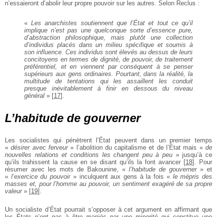
n’essaieront d’abolir leur propre pouvoir sur les autres. Selon Reclus :
«
Les anarchistes soutiennent que l’État et tout ce qu’il
implique n’est pas une quelconque sorte d’essence pure,
d’abstraction philosophique, mais plutôt une collection
d’individus placés dans un milieu spécifique et soumis à
son influence. Ces individus sont élevés au dessus de leurs
concitoyens en termes de dignité, de pouvoir, de traitement
préférentiel, et en viennent par conséquent à se penser
supérieurs aux gens ordinaires. Pourtant, dans la réalité, la
multitude de tentations qui les assaillent les conduit
presque inévitablement à finir en dessous du niveau
général
»
[
17
]
.
L’habitude de gouverner
Les socialistes qui pénètrent l’État peuvent dans un premier temps
«
désirer avec ferveur
» l’abolition du capitalisme et de l’État mais «
de
nouvelles relations et conditions les changent peu à peu
» jusqu’à ce
qu’ils trahissent la cause en se disant qu’ils la font avancer
[
18
]
. Pour
résumer avec les mots de Bakounine, «
l’habitude de gouverner
» et
«
l’exercice du pouvoir
» inculquent aux gens à la fois «
le mépris des
masses et, pour l’homme au pouvoir, un sentiment exagéré de sa propre
valeur
»
[
19
]
.
Un socialiste d’État pourrait s’opposer à cet argument en affirmant que
les États n’ont pas à être maniés par une minorité qui constitue une