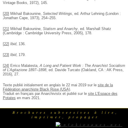
Vintage Books, 1972), 145.
[
20
]
Mikhail Bakounine,
Selected Writings
, ed. Arthur Lehning (London :
Jonathan Cape, 1973), 254–255.
[
21
]
Mikhail Bakounine,
Statism and Anarchy
, ed. Marshall Shatz
(Cambridge : Cambridge University Press, 2005), 178.
[
22
]
Ibid
, 136.
[
23
]
Ibid
, 179.
[
24
]
Errico Malatesta,
A Long and Patient Work : The Anarchist Socialism
of L’Agitazione 1897–1898
, ed. Davide Turcato (Oakland, CA : AK Press,
2016), 27.
Texte publié initialement en anglais le 22 mai 2019 sur le
site de la
Fédération anarchiste Black Rose (USA)
.
Traduit en français par Anarchivistx et publié sur le
site L’Espace des
Potates
en mars 2021.
Brochures subversives à lire,
imprimer, propager