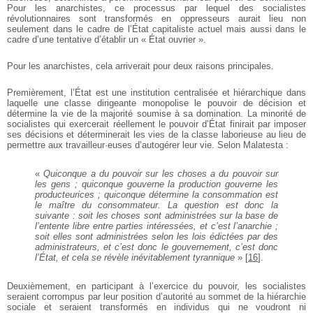
Pour les anarchistes, ce processus par lequel des socialistes
révolutionnaires sont transformés en oppresseurs aurait lieu non
seulement dans le cadre de l’État capitaliste actuel mais aussi dans le
cadre d’une tentative d’établir un « État ouvrier ».
Pour les anarchistes, cela arriverait pour deux raisons principales.
Premièrement, l’État est une institution centralisée et hiérarchique dans
laquelle une classe dirigeante monopolise le pouvoir de décision et
détermine la vie de la majorité soumise à sa domination. La minorité de
socialistes qui exercerait réellement le pouvoir d’État finirait par imposer
ses décisions et déterminerait les vies de la classe laborieuse au lieu de
permettre aux travailleur·euses d’autogérer leur vie. Selon Malatesta :
«
Quiconque a du pouvoir sur les choses a du pouvoir sur
les gens ; quiconque gouverne la production gouverne les
producteurices ; quiconque détermine la consommation est
le maître du consommateur. La question est donc la
suivante : soit les choses sont administrées sur la base de
l’entente libre entre parties intéressées, et c’est l’anarchie ;
soit elles sont administrées selon les lois édictées par des
administrateurs, et c’est donc le gouvernement, c’est donc
l’État, et cela se révèle inévitablement tyrannique
»
[
16
]
.
Deuxièmement, en participant à l’exercice du pouvoir, les socialistes
seraient corrompus par leur position d’autorité au sommet de la hiérarchie
sociale et seraient transformés en individus qui ne voudront ni