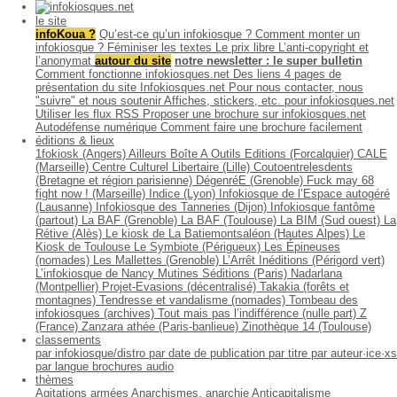
le site
infoKoua ?
Qu’est-ce qu’un infokiosque ?
Comment monter un
infokiosque ?
Féminiser les textes
Le prix libre
L’anti-copyright et
l’anonymat
autour du site
notre newsletter : le super bulletin
Comment fonctionne infokiosques.net
Des liens
4 pages de
présentation du site Infokiosques.net
Pour nous contacter, nous
"suivre" et nous soutenir
Affiches, stickers, etc. pour infokiosques.net
Utiliser les flux RSS
Proposer une brochure sur infokiosques.net
Autodéfense numérique
Comment faire une brochure facilement
éditions & lieux
1fokiosk (Angers)
Ailleurs
Boîte A Outils Editions (Forcalquier)
CALE
(Marseille)
Centre Culturel Libertaire (Lille)
Coutoentrelesdents
(Bretagne et région parisienne)
DégenréE (Grenoble)
Fuck may 68
fight now ! (Marseille)
Indice (Lyon)
Infokiosque de l’Espace autogéré
(Lausanne)
Infokiosque des Tanneries (Dijon)
Infokiosque fantôme
(partout)
La BAF (Grenoble)
La BAF (Toulouse)
La BIM (Sud ouest)
La
Rétive (Alès)
Le kiosk de La Batiemontsaléon (Hautes Alpes)
Le
Kiosk de Toulouse
Le Symbiote (Périgueux)
Les Épineuses
(nomades)
Les Mallettes (Grenoble)
L’Arrêt Inéditions (Périgord vert)
L’infokiosque de Nancy
Mutines Séditions (Paris)
Nadarlana
(Montpellier)
Projet-Evasions (décentralisé)
Takakia (forêts et
montagnes)
Tendresse et vandalisme (nomades)
Tombeau des
infokiosques (archives)
Tout mais pas l’indifférence (nulle part)
Z
(France)
Zanzara athée (Paris-banlieue)
Zinothèque 14 (Toulouse)
classements
par infokiosque/distro
par date de publication
par titre
par auteur·ice·xs
par langue
brochures audio
thèmes
Agitations armées
Anarchismes, anarchie
Anticapitalisme