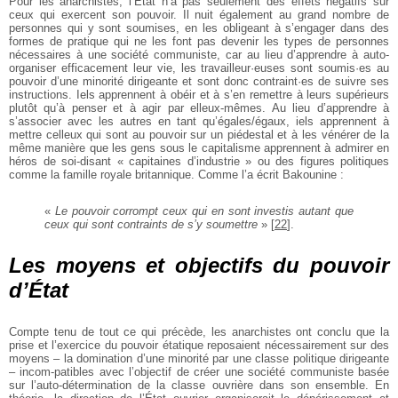
Pour les anarchistes, l’État n’a pas seulement des effets négatifs sur
ceux qui exercent son pouvoir. Il nuit également au grand nombre de
personnes qui y sont soumises, en les obligeant à s’engager dans des
formes de pratique qui ne les font pas devenir les types de personnes
nécessaires à une société communiste, car au lieu d’apprendre à auto-
organiser efficacement leur vie, les travailleur·euses sont soumis·es au
pouvoir d’une minorité dirigeante et sont donc contraint·es de suivre ses
instructions. Iels apprennent à obéir et à s’en remettre à leurs supérieurs
plutôt qu’à penser et à agir par elleux-mêmes. Au lieu d’apprendre à
s’associer avec les autres en tant qu’égales/égaux, iels apprennent à
mettre celleux qui sont au pouvoir sur un piédestal et à les vénérer de la
même manière que les gens sous le capitalisme apprennent à admirer en
héros de soi-disant « capitaines d’industrie » ou des figures politiques
comme la famille royale britannique. Comme l’a écrit Bakounine :
«
Le pouvoir corrompt ceux qui en sont investis autant que
ceux qui sont contraints de s’y soumettre
»
[
22
]
.
Les moyens et objectifs du pouvoir
d’État
Compte tenu de tout ce qui précède, les anarchistes ont conclu que la
prise et l’exercice du pouvoir étatique reposaient nécessairement sur des
moyens – la domination d’une minorité par une classe politique dirigeante
– incom-patibles avec l’objectif de créer une société communiste basée
sur l’auto-détermination de la classe ouvrière dans son ensemble. En