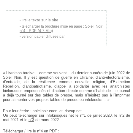
texte sur le site
lire le
Soleil Noir
télécharger la brochure mise en page :
n°4 - PDF (4.7 Mio)
version papier diffusée par
« Livraison tardive – comme souvent – du dernier numéro de juin 2022 de
Soleil Noir. Il y est question de guerre en Ukraine, d’anti-électoralisme,
d’entraide, de la résilience comme nouvelle religion, d’Extinction
Rébellion, d’antipatriotisme, d’appel à solidarité avec les anarchistes
biélorusses emprisonnés et d’action directe comme d’habitude. Le journal
a déjà tourné sur des tables de presse, mais n’hésitez pas à l’imprimer
pour alimenter vos propres tables de presse ou infokiosks… »
Pour leur écrire : soleilnoir-caen_at_riseup.net
On peut télécharger sur infokiosques.net le
n°1
de juillet 2020, le
n°2
de
mai 2021 et le
n°3
de mars 2022.
Télécharger / lire le n°4 en PDF :