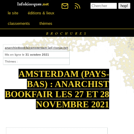
le site
éditions & lieux
classements
thèmes
BROCHURES
anarchistbookfairamsterdam [at] riseup.net
Mis en ligne le
31 octobre 2021
Thèmes :
AMSTERDAM (PAYS-
BAS) : ANARCHIST
BOOKFAIR LES 27 ET 28
NOVEMBRE 2021