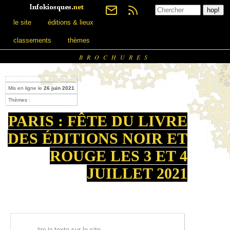
le site
éditions & lieux
classements
thèmes
BROCHURES
Mis en ligne le
26 juin 2021
Thèmes :
PARIS : FÊTE DU LIVRE
DES ÉDITIONS NOIR ET
ROUGE LES 3 ET 4
JUILLET 2021
texte sur le site