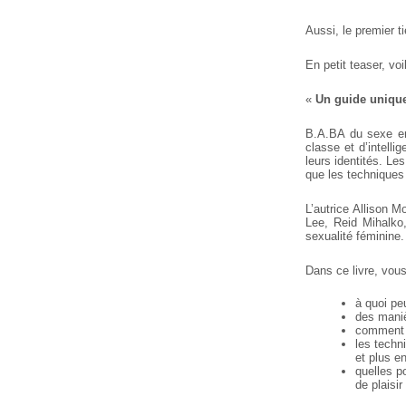
Aussi, le premier ti
En petit teaser, vo
«
Un guide unique
B.A.BA du sexe en
classe et d’intell
leurs identités. Le
que les techniques q
L’autrice Allison 
Lee, Reid Mihalko
sexualité féminine.
Dans ce livre, vous
à quoi pe
des maniè
comment c
les techn
et plus e
quelles p
de plaisir