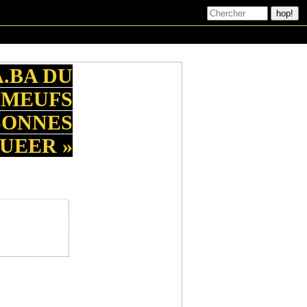
A.BA DU
 MEUFS
SONNES
UEER »