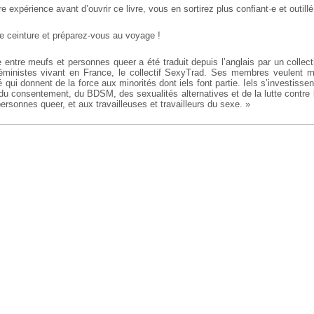
e expérience avant d’ouvrir ce livre, vous en sortirez plus confiant·e et outillé
re ceinture et préparez-vous au voyage !
entre meufs et personnes queer a été traduit depuis l’anglais par un collec
éministes vivant en France, le collectif SexyTrad. Ses membres veulent m
 qui donnent de la force aux minorités dont iels font partie. Iels s’investisse
du consentement, du BDSM, des sexualités alternatives et de la lutte contre 
rsonnes queer, et aux travailleuses et travailleurs du sexe. »