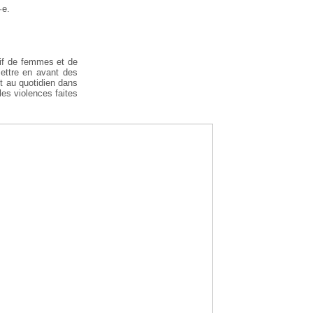
·e.
tif de femmes et de
ettre en avant des
nt au quotidien dans
les violences faites