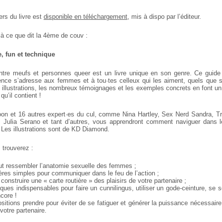
ers du livre est
disponible en téléchargement
, mis à dispo par l’éditeur.
ilà ce que dit la 4ème de couv :
, fun et technique
tre meufs et personnes queer est un livre unique en son genre. Ce guide 
igence s’adresse aux femmes et à tou·tes celleux qui les aiment, quels que s
s illustrations, les nombreux témoignages et les exemples concrets en font un 
u’il contient !
Moon et 16 autres expert·es du cul, comme Nina Hartley, Sex Nerd Sandra, Tr
, Julia Serano et tant d’autres, vous apprendront comment naviguer dans 
 Les illustrations sont de KD Diamond.
 trouverez :
ut ressembler l’anatomie sexuelle des femmes ;
res simples pour communiquer dans le feu de l’action ;
onstruire une « carte routière » des plaisirs de votre partenaire ;
iques indispensables pour faire un cunnilingus, utiliser un gode-ceinture, se 
ncore !
ositions prendre pour éviter de se fatiguer et générer la puissance nécessaire
 votre partenaire.