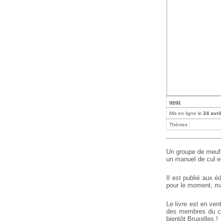
gagz
Mis en ligne le
24 avri
Thèmes :
Un groupe de meufs
un manuel de cul e
Il est publié aux 
pour le moment, ma
Le livre est en ve
des membres du col
bientôt Bruxelles !