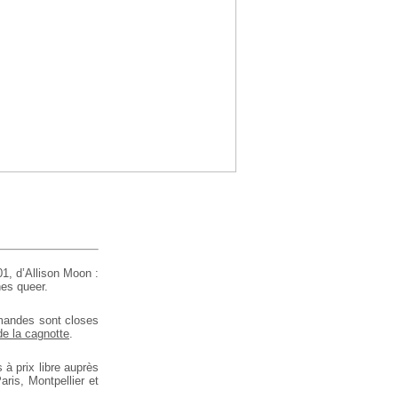
1, d’Allison Moon :
es queer.
mmandes sont closes
de la cagnotte
.
à prix libre auprès
ris, Montpellier et