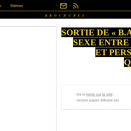
s
thèmes
BROCHURES
SORTIE DE « B.
SEXE ENTRE
ET PER
Q
texte sur le site
lire le
version papier diffusée par