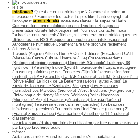
le site
infoKoua ?
Qu’est-ce qu’un infokiosque ?
Comment monter un
infokiosque ?
Féminiser les textes
Le prix libre
L’anti-copyright et
l’anonymat
autour du site
notre newsletter : le super bulletin
Comment fonctionne infokiosques.net
Des liens
4 pages de
présentation du site Infokiosques.net
Pour nous contacter, nous
"suivre" et nous soutenir
Affiches, stickers, etc. pour infokiosques.net
Utiliser les flux RSS
Proposer une brochure sur infokiosques.net
Autodéfense numérique
Comment faire une brochure facilement
éditions & lieux
1fokiosk (Angers)
Ailleurs
Boîte A Outils Editions (Forcalquier)
CALE
(Marseille)
Centre Culturel Libertaire (Lille)
Coutoentrelesdents
(Bretagne et région parisienne)
DégenréE (Grenoble)
Fuck may 68
fight now ! (Marseille)
Indice (Lyon)
Infokiosque de l’Espace autogéré
(Lausanne)
Infokiosque des Tanneries (Dijon)
Infokiosque fantôme
(partout)
La BAF (Grenoble)
La BAF (Toulouse)
La BIM (Sud ouest)
La
Rétive (Alès)
Le kiosk de La Batiemontsaléon (Hautes Alpes)
Le
Kiosk de Toulouse
Le Symbiote (Périgueux)
Les Épineuses
(nomades)
Les Mallettes (Grenoble)
L’Arrêt Inéditions (Périgord vert)
L’infokiosque de Nancy
Mutines Séditions (Paris)
Nadarlana
(Montpellier)
Projet-Evasions (décentralisé)
Takakia (forêts et
montagnes)
Tendresse et vandalisme (nomades)
Tombeau des
infokiosques (archives)
Tout mais pas l’indifférence (nulle part)
Z
(France)
Zanzara athée (Paris-banlieue)
Zinothèque 14 (Toulouse)
classements
par infokiosque/distro
par date de publication
par titre
par auteur·ice·xs
par langue
brochures audio
thèmes
Agitations armées
Anarchismes, anarchie
Anticapitalisme