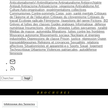
Anticolonialisme(s)
Antimilitarisme
Antinaturalisme
Antipsychiatrie
Antipub
Antiracisme
Antispécisme, véganisme
Antivalidisme
Art,
Culture
Auto-organisation, expérimentations collectives
Communismes
Contre-sommets
Corps, soin, santé mentale
Critiques
de l’âgisme et de l’éducation
Critiques du citoyennisme
Critiques du
travail
Ecologie radicale
Féminisme, (questions de) genre
Fictions, BD
Grèves et luttes des classes
Guides pratiques
Informatique, défense
numérique
Insurrections, révoltes, émeutes
Luttes paysannes, ruralité
Médias de masse, automédia
Migrations, luttes contre les frontières
Mouvance autonome
Mouvements sociaux
Nucléaire et énergies
industrielles
Oppressions de classe
Prison, justice, répression
Queer,
transpédébigouines
Religions et croyances
Sexualités, relations
affectives
Situationnistes et apparenté-e-s
Sports
Squat, logement
Technocritique
Urbanisme
Violences patriarcales, autodéfense
féministe
BROCHURES
Infokiosque des Tanneries