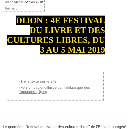
Mis en ligne le
22 avril 2019
Thèmes :
DIJON : 4E FESTIVAL
DU LIVRE ET DES
CULTURES LIBRES, DU
3 AU 5 MAI 2019
texte sur le site
lire le
Infokiosque des
version papier diffusée par
Tanneries (Dijon)
Le quatrième "festival du livre et des cultures libres" de l’Espace autogéré