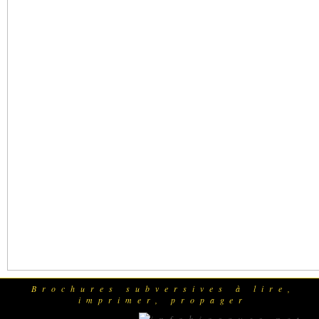
Brochures subversives à lire,
imprimer, propager