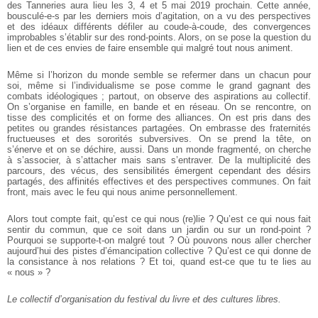
des Tanneries aura lieu les 3, 4 et 5 mai 2019 prochain. Cette année,
bousculé-e-s par les derniers mois d’agitation, on a vu des perspectives
et des idéaux différents défiler au coude-à-coude, des convergences
improbables s’établir sur des rond-points. Alors, on se pose la question du
lien et de ces envies de faire ensemble qui malgré tout nous animent.
Même si l’horizon du monde semble se refermer dans un chacun pour
soi, même si l’individualisme se pose comme le grand gagnant des
combats idéologiques ; partout, on observe des aspirations au collectif.
On s’organise en famille, en bande et en réseau. On se rencontre, on
tisse des complicités et on forme des alliances. On est pris dans des
petites ou grandes résistances partagées. On embrasse des fraternités
fructueuses et des sororités subversives. On se prend la tête, on
s’énerve et on se déchire, aussi. Dans un monde fragmenté, on cherche
à s’associer, à s’attacher mais sans s’entraver. De la multiplicité des
parcours, des vécus, des sensibilités émergent cependant des désirs
partagés, des affinités effectives et des perspectives communes. On fait
front, mais avec le feu qui nous anime personnellement.
Alors tout compte fait, qu’est ce qui nous (re)lie ? Qu’est ce qui nous fait
sentir du commun, que ce soit dans un jardin ou sur un rond-point ?
Pourquoi se supporte-t-on malgré tout ? Où pouvons nous aller chercher
aujourd’hui des pistes d’émancipation collective ? Qu’est ce qui donne de
la consistance à nos relations ? Et toi, quand est-ce que tu te lies au
« nous » ?
Le collectif d’organisation du festival du livre et des cultures libres.