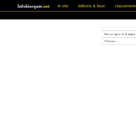
le site
éditions & lieux
classement
Mis en ligne le
5 mars
Thèmes :