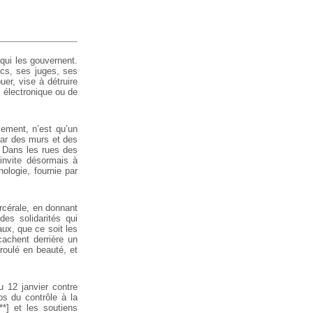
qui les gouvernent.
lics, ses juges, ses
uer, vise à détruire
t électronique ou de
lement, n’est qu’un
par des murs et des
s. Dans les rues des
invite désormais à
nologie, fournie par
arcérale, en donnant
des solidarités qui
aux, que ce soit les
cachent derrière un
roulé en beauté, et
 12 janvier contre
os du contrôle à la
**] et les soutiens