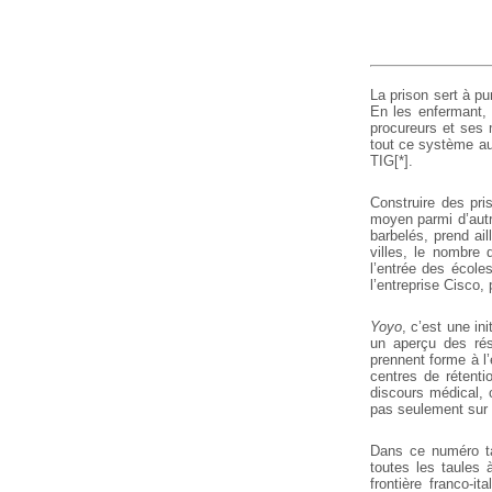
La prison sert à p
En les enfermant, l
procureurs et ses m
tout ce système aut
TIG[*].
Construire des pri
moyen parmi d’autr
barbelés, prend ail
villes, le nombre
l’entrée des écoles
l’entreprise Cisco, 
Yoyo
, c’est une in
un aperçu des rési
prennent forme à l’
centres de rétenti
discours médical, 
pas seulement sur
Dans ce numéro ta
toutes les taules 
frontière franco-i