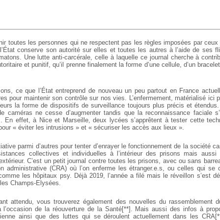
unir toutes les personnes qui ne respectent pas les règles imposées par ceux 
’État conserve son autorité sur elles et toutes les autres à l’aide de ses f
atons. Une lutte anti-carcérale, celle à laquelle ce journal cherche à contrib
oritaire et punitif, qu’il prenne finalement la forme d’une cellule, d’un bracele
sons, ce que l’État entreprend de nouveau un peu partout en France actuel
es pour maintenir son contrôle sur nos vies. L’enfermement, matérialisé ici 
leurs la forme de dispositifs de surveillance toujours plus précis et étendu
 de caméras ne cesse d’augmenter tandis que la reconnaissance faciale s’
. En effet, à Nice et Marseille, deux lycées s’apprêtent à tester cette tech
pour « éviter les intrusions » et « sécuriser les accès aux lieux ».
itiative parmi d’autres pour tenter d’enrayer le fonctionnement de la société c
stances collectives et individuelles à l’intérieur des prisons mais aussi 
extérieur. C’est un petit journal contre toutes les prisons, avec ou sans barre
on administrative (CRA) où l’on enferme les étranger.e.s, ou celles qui se 
comme les hôpitaux psy. Déjà 2019, l’année a filé mais le réveillon s’est dé
 les Champs-Elysées.
nt attendu, vous trouverez également des nouvelles du rassemblement du
à l’occasion de la réouverture de la Santé[**]. Mais aussi des infos à prop
talienne ainsi que des luttes qui se déroulent actuellement dans les CRA[*