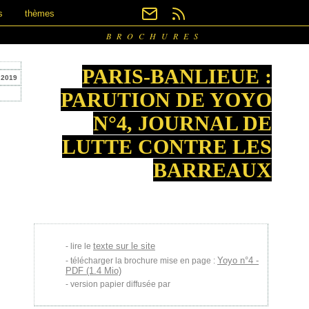
s
thèmes
BROCHURES
PARIS-BANLIEUE :
 2019
PARUTION DE YOYO
N°4, JOURNAL DE
LUTTE CONTRE LES
BARREAUX
texte sur le site
lire le
Yoyo n°4 -
télécharger la brochure mise en page :
PDF (1.4 Mio)
version papier diffusée par