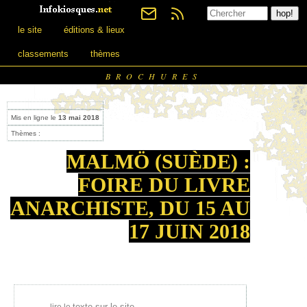
le site
éditions & lieux
classements
thèmes
BROCHURES
Mis en ligne le
13 mai 2018
Thèmes :
MALMÖ (SUÈDE) :
FOIRE DU LIVRE
ANARCHISTE, DU 15 AU
17 JUIN 2018
texte sur le site