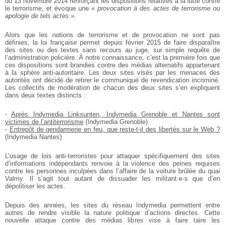
du 13 novembre 2014 renforçant les dispositions relatives à la lutte contre
le terrorisme, et évoque une
« provocation à des actes de terrorisme ou
apologie de tels actes »
.
Alors que les notions de terrorisme et de provocation ne sont pas
définies, la loi française permet depuis février 2015 de faire disparaître
des sites ou des textes sans recours au juge, sur simple requête de
l’administration policière. À notre connaissance, c’est la première fois que
ces dispositions sont brandies contre des médias alternatifs appartenant
à la sphère anti-autoritaire. Les deux sites visés par les menaces des
autorités ont décidé de retirer le communiqué
de revendication incriminé.
Les collectifs de modération de chacun des deux sites s’en expliquent
dans deux textes distincts :
-
Après Indymedia Linksunten, Indymedia Grenoble et Nantes sont
victimes de l’antiterrorisme
(Indymedia Grenoble)
-
Entrepôt de gendarmerie en feu, que reste-t-il des libertés sur le Web ?
(Indymedia Nantes)
L’usage de lois anti-terroristes pour attaquer spécifiquement des sites
d’informations indépendants renvoie à la violence des peines requises
contre les personnes inculpées dans l’affaire de la voiture brûlée du quai
Valmy. Il s’agit tout autant de dissuader les militant·e·s que d’en
dépolitiser les actes.
Depuis des années, les sites du réseau Indymedia permettent entre
autres de rendre visible la nature politique d’actions directes. Cette
nouvelle attaque contre des médias libres vise à faire taire les