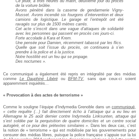
Ce jeudi, à trois heures du matin, deuxième jour du procès
de la voiture brûlée.
Avons pénétré dans la caserne de gendarmerie Vigny-
Musset. Avons incendié six fourgons d’intervention et deux
camions de logistique. Le garage et l’entrepôt ont été
ravagés sur plus de 1500 mètres carrés.
Cet acte s’inscrit dans une vague d’attaques de solidarité
avec les personnes qui passent en procès ces jours-ci.
Forte accolade à Kara et Krem.
Une pensée pour Damien, récemment tabassé par les flics.
Quelle que soit l’issue du procès, on continuera à s’en
prendre à la police et à la justice.
Notre hostilité est un feu qui se propage.
Des nocturnes
».
Ce communiqué a également été repris en intégralité par des médias
comme
Le Dauphiné
Libéré
ou
BFM-TV
, sans que ceux-ci soient
apparemment inquiétés...
« Provocation à des actes de terrorisme »
Comme le souligne l’équipe d’Indymedia Grenoble dans un
communiqué
,
« cette requête (...) fait directement écho à l’attaque qui a eu lieu en
Allemagne le 25 août dernier contre Indymedia Linksunten, attaque qui
s’est soldée par la perquisition de quatre domiciles et un centre social
autogéré, et ce pour des prétextes similaires »
. Dans les deux cas, c’est
la notion de « terrorisme » qui est mobilisée par les gouvernements pour
censurer des médias libres, puisque la police française s’appuie sur la loi