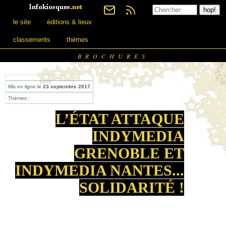
le site
éditions & lieux
classements
thèmes
BROCHURES
Mis en ligne le
23 septembre 2017
Thèmes :
L’ÉTAT ATTAQUE
INDYMEDIA
GRENOBLE ET
INDYMEDIA NANTES...
SOLIDARITÉ !