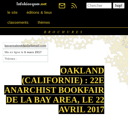
le site
éditions & lieux
classements
thèmes
BROCHURES
bayareabookfair[at]gmail.com
Mis en ligne le
6 mars 2017
Thèmes :
OAKLAND
(CALIFORNIE) : 22E
ANARCHIST BOOKFAIR
DE LA BAY AREA, LE 22
AVRIL 2017