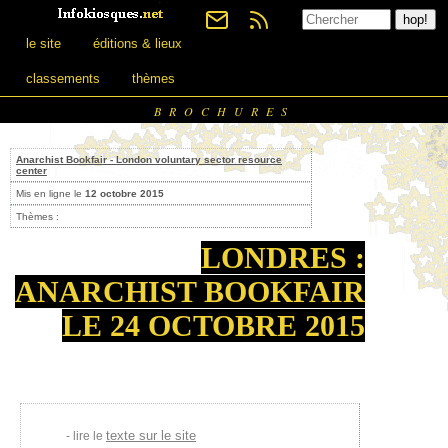
le site
éditions & lieux
classements
thèmes
BROCHURES
Anarchist Bookfair - London voluntary sector resource
center
Mis en ligne le
12 octobre 2015
Thèmes :
LONDRES :
ANARCHIST BOOKFAIR
LE 24 OCTOBRE 2015
texte sur le site
lire le