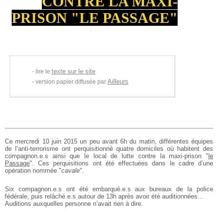
CONTRE LA MAXI-
PRISON "LE PASSAGE"
texte sur le site
lire le
Ailleurs
version papier diffusée par
Ce mercredi 10 juin 2015 un peu avant 6h du matin, différentes équipes
de l’anti-terrorisme ont perquisitionné quatre domiciles où habitent des
compagnon.e.s ainsi que le local de lutte contre la maxi-prison "
le
Passage
". Ces
perquisitions ont été effectuées dans le cadre d’une
opération nommée "
cavale
".
Six compagnon.e.s ont été embarqué.e.s aux bureaux de la police
fédérale, puis
relâché.e.s autour de 13h après avoir été auditionnées...
Auditions auxquelles personne n’avait rien à dire.