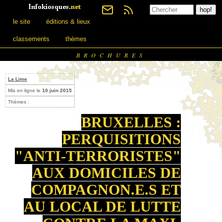
le site
éditions & lieux
classements
thèmes
BROCHURES
La Lime
Mis en ligne le
10 juin 2015
Thèmes :
BRUXELLES :
PERQUISITIONS
"ANTI-TERRORISTES"
AUX DOMICILES DE
COMPAGNON.E.S ET
AU LOCAL DE LUTTE