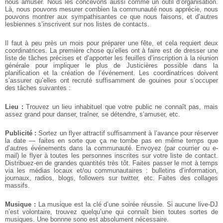
nous amuser. Nous les concevons aussi comme un outil d’organisation.
Là, nous pouvons mesurer combien la communauté nous apprécie, nous
pouvons montrer aux sympathisantes ce que nous faisons, et d’autres
lesbiennes s’inscrivent sur nos listes de contacts.
Il faut à peu près un mois pour préparer une fête, et cela requiert deux
coordinatrices. La première chose qu’elles ont à faire est de dresser une
liste de tâches précises et d’apporter les feuilles d’inscription à la réunion
générale pour impliquer le plus de Justicières possible dans la
planification et la création de l’événement. Les coordinatrices doivent
s’assurer qu’elles ont recruté suffisamment de gouines pour s’occuper
des tâches suivantes :
Lieu :
Trouvez un lieu inhabituel que votre public ne connaît pas, mais
assez grand pour danser, traîner, se détendre, s’amuser, etc.
Publicité :
Sortez un flyer attractif suffisamment à l’avance pour réserver
la date — faites en sorte que ça ne tombe pas en même temps que
d’autres événements dans la communauté. Envoyez (par courrier ou e-
mail) le flyer à toutes les personnes inscrites sur votre liste de contact.
Distribuez-en de grandes quantités très tôt. Faites passer le mot à temps
via les médias locaux et/ou communautaires : bulletins d’information,
journaux, radios, blogs, followers sur twitter, etc. Faites des collages
massifs.
Musique :
La musique est la clé d’une soirée réussie. Si aucune live-DJ
n’est volontaire, trouvez quelqu’une qui connaît bien toutes sortes de
musiques. Une bonnne sono est absolument nécessaire.