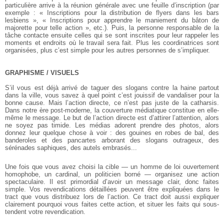
particulière arrive à la réunion générale avec une feuille d’inscription (par
exemple : « Inscriptions pour la distribution de flyers dans les bars
lesbiens », « Inscriptions pour apprendre le maniement du bâton de
majorette pour telle action », etc.). Puis, la personne responsable de la
tâche contacte ensuite celles qui se sont inscrites pour leur rappeler les
moments et endroits où le travail sera fait. Plus les coordinatrices sont
organisées, plus c’est simple pour les autres personnes de s’impliquer.
GRAPHISME / VISUELS
S’il vous est déjà arrivé de taguer des slogans contre la haine partout
dans la ville, vous savez à quel point c’est jouissif de vandaliser pour la
bonne cause. Mais l’action directe, ce n’est pas juste de la catharsis.
Dans notre ère post-moderne, la couverture médiatique constitue en elle-
même le message. Le but de l’action directe est d’attirer l’attention, alors
ne soyez pas timide. Les médias adorent prendre des photos, alors
donnez leur quelque chose à voir : des gouines en robes de bal, des
banderoles et des pancartes arborant des slogans outrageux, des
sérénades saphiques, des autels embrasés...
Une fois que vous avez choisi la cible — un homme de loi ouvertement
homophobe, un cardinal, un politicien borné — organisez une action
spectaculaire. Il est primordial d’avoir un message clair, donc faites
simple. Vos revendications détaillées peuvent être expliquées dans le
tract que vous distribuez lors de l’action. Ce tract doit aussi expliquer
clairement pourquoi vous faites cette action, et situer les faits qui sous-
tendent votre revendication.