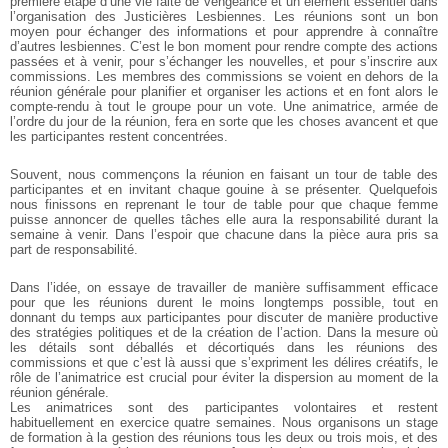
première étape d’une vie faite de vengeance et un élément essentiel dans
l’organisation des Justicières Lesbiennes. Les réunions sont un bon
moyen pour échanger des informations et pour apprendre à connaître
d’autres lesbiennes. C’est le bon moment pour rendre compte des actions
passées et à venir, pour s’échanger les nouvelles, et pour s’inscrire aux
commissions. Les membres des commissions se voient en dehors de la
réunion générale pour planifier et organiser les actions et en font alors le
compte-rendu à tout le groupe pour un vote. Une animatrice, armée de
l’ordre du jour de la réunion, fera en sorte que les choses avancent et que
les participantes restent concentrées.
Souvent, nous commençons la réunion en faisant un tour de table des
participantes et en invitant chaque gouine à se présenter. Quelquefois
nous finissons en reprenant le tour de table pour que chaque femme
puisse annoncer de quelles tâches elle aura la responsabilité durant la
semaine à venir. Dans l’espoir que chacune dans la pièce aura pris sa
part de responsabilité.
Dans l’idée, on essaye de travailler de manière suffisamment efficace
pour que les réunions durent le moins longtemps possible, tout en
donnant du temps aux participantes pour discuter de manière productive
des stratégies politiques et de la création de l’action. Dans la mesure où
les détails sont déballés et décortiqués dans les réunions des
commissions et que c’est là aussi que s’expriment les délires créatifs, le
rôle de l’animatrice est crucial pour éviter la dispersion au moment de la
réunion générale.
Les animatrices sont des participantes volontaires et restent
habituellement en exercice quatre semaines. Nous organisons un stage
de formation à la gestion des réunions tous les deux ou trois mois, et des