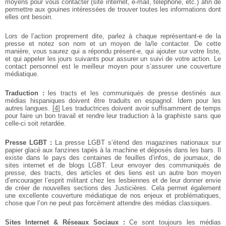
moyens pour vous contacter (site internet, e-mail, téléphone, etc.) afin de
permettre aux gouines intéressées de trouver toutes les informations dont
elles ont besoin.
Lors de l’action proprement dite, parlez à chaque représentant-e de la
presse et notez son nom et un moyen de la/le contacter. De cette
manière, vous saurez qui a répondu présent-e, qui ajouter sur votre liste,
et qui appeler les jours suivants pour assurer un suivi de votre action. Le
contact personnel est le meilleur moyen pour s’assurer une couverture
médiatique.
Traduction :
les tracts et les communiqués de presse destinés aux
médias hispaniques doivent être traduits en espagnol. Idem pour les
autres langues.
[
4
]
Les traductrices doivent avoir suffisamment de temps
pour faire un bon travail et rendre leur traduction à la graphiste sans que
celle-ci soit retardée.
Presse LGBT :
La presse LGBT s’étend des magazines nationaux sur
papier glacé aux fanzines tapés à la machine et déposés dans les bars. Il
existe dans le pays des centaines de feuilles d’infos, de journaux, de
sites internet et de blogs LGBT. Leur envoyer des communiqués de
presse, des tracts, des articles et des liens est un autre bon moyen
d’encourager l’esprit militant chez les lesbiennes et de leur donner envie
de créer de nouvelles sections des Justicières. Cela permet également
une excellente couverture médiatique de nos enjeux et problématiques,
chose que l’on ne peut pas forcément attendre des médias classiques.
Sites Internet & Réseaux Sociaux :
Ce sont toujours les médias