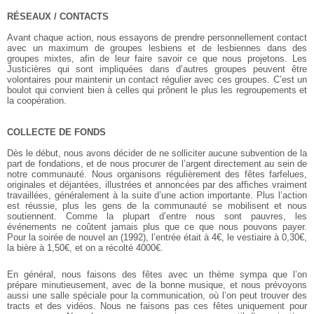
RÉSEAUX / CONTACTS
Avant chaque action, nous essayons de prendre personnellement contact
avec un maximum de groupes lesbiens et de lesbiennes dans des
groupes mixtes, afin de leur faire savoir ce que nous projetons. Les
Justicières qui sont impliquées dans d’autres groupes peuvent être
volontaires pour maintenir un contact régulier avec ces groupes. C’est un
boulot qui convient bien à celles qui prônent le plus les regroupements et
la coopération.
COLLECTE DE FONDS
Dès le début, nous avons décider de ne solliciter aucune subvention de la
part de fondations, et de nous procurer de l’argent directement au sein de
notre communauté. Nous organisons régulièrement des fêtes farfelues,
originales et déjantées, illustrées et annoncées par des affiches vraiment
travaillées, généralement à la suite d’une action importante. Plus l’action
est réussie, plus les gens de la communauté se mobilisent et nous
soutiennent. Comme la plupart d’entre nous sont pauvres, les
événements ne coûtent jamais plus que ce que nous pouvons payer.
Pour la soirée de nouvel an (1992), l’entrée était à 4€, le vestiaire à 0,30€,
la bière à 1,50€, et on a récolté 4000€.
En général, nous faisons des fêtes avec un thème sympa que l’on
prépare minutieusement, avec de la bonne musique, et nous prévoyons
aussi une salle spéciale pour la communication, où l’on peut trouver des
tracts et des vidéos. Nous ne faisons pas ces fêtes uniquement pour