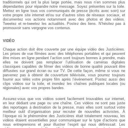
traditionnels qui ont la plus large portée, mais nous n’en sommes plus
dépendantes pour répandre notre message. Soyez présentes sur la toile.
Mettez en ligne tous vos communiqués de presse (écrits avec soin) sur
votre propre site internet et/ou sur d’autres sites de réseaux sociaux, et
documentez vos actions notamment avec des photos et des vidéos.
Tweetez et re-tweetez les actualités. Postez des liens. N’hésitez pas à
promouvoir sans vergogne vos contenus.
VIDÉO
Chaque action doit être couverte par une équipe vidéo des Justicières.
Les prises de vue filmées avec des téléphones portables et qui peuvent
être mises en ligne pendant l’action sont toujours bonnes à prendre, mais
elles ne doivent pas remplacer l’utilisation de caméras digitales
classiques capables de filmer des vidéos de bonne qualité pouvant être
diffusées sur grand écran ou sur TV. De cette façon, même si vous ne
parvenez pas à obtenir de couverture télévisée, vous pourrez toujours
fournir aux télés votre propre film après l’événement. Postez aussi des
clips vidéos sur la toile, et inondez les chaînes publiques locales (ou
régionales) avec vos propres bandes.
Assurez-vous que vos vidéos soient facilement trouvables sur internet,
en leur dédiant une page ou une chaîne. Ces vidéos ne sont pas juste
des reportages à destination de la presse, mais elles sont surtout votre
meilleur outil d’organisation pour recruter de nouvelles activistes. À
l’époque où le phénomène des Justicières était totalement nouveau, les
vidéos étaient essentielles pour communiquer sur le type d’actions que
nous entreprenions et pour illustrer l’esprit qui nous définissait. Les