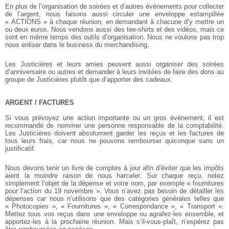
En plus de l’organisation de soirées et d’autres événements pour collecter
de l’argent, nous faisons aussi circuler une enveloppe estampillée
« ACTIONS » à chaque réunion, en demandant à chacune d’y mettre un
ou deux euros. Nous vendons aussi des tee-shirts et des vidéos, mais ce
sont en même temps des outils d’organisation. Nous ne voulons pas trop
nous enliser dans le business du merchandising.
Les Justicières et leurs amies peuvent aussi organiser des soirées
d’anniversaire ou autres et demander à leurs invitées de faire des dons au
groupe de Justicières plutôt que d’apporter des cadeaux.
ARGENT / FACTURES
Si vous prévoyez une action importante ou un gros événement, il est
recommandé de nommer une personne responsable de la comptabilité.
Les Justicières doivent absolument garder les reçus et les factures de
tous leurs frais, car nous ne pouvons rembourser quiconque sans un
justificatif.
Nous devons tenir un livre de comptes à jour afin d’éviter que les impôts
aient la moindre raison de nous harceler. Sur chaque reçu, notez
simplement l’objet de la dépense et votre nom, par exemple « fournitures
pour l’action du 19 novembre ». Vous n’avez pas besoin de détailler les
dépenses car nous n’utilisons que des catégories générales telles que
« Photocopies », « Fournitures », « Correspondance », « Transport ».
Mettez tous vos reçus dans une enveloppe ou agrafez-les ensemble, et
apportez-les à la prochaine réunion. Mais s’il-vous-plaît, n’espérez pas