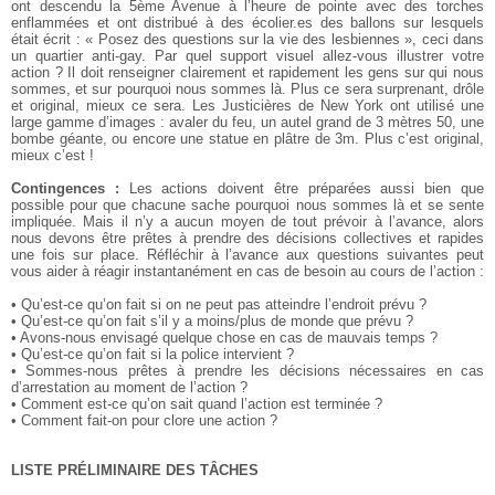
ont descendu la 5ème Avenue à l’heure de pointe avec des torches
enflammées et ont distribué à des écolier.es des ballons sur lesquels
était écrit : « Posez des questions sur la vie des lesbiennes », ceci dans
un quartier anti-gay. Par quel support visuel allez-vous illustrer votre
action ? Il doit renseigner clairement et rapidement les gens sur qui nous
sommes, et sur pourquoi nous sommes là. Plus ce sera surprenant, drôle
et original, mieux ce sera. Les Justicières de New York ont utilisé une
large gamme d’images : avaler du feu, un autel grand de 3 mètres 50, une
bombe géante, ou encore une statue en plâtre de 3m. Plus c’est original,
mieux c’est !
Contingences :
Les actions doivent être préparées aussi bien que
possible pour que chacune sache pourquoi nous sommes là et se sente
impliquée. Mais il n’y a aucun moyen de tout prévoir à l’avance, alors
nous devons être prêtes à prendre des décisions collectives et rapides
une fois sur place. Réfléchir à l’avance aux questions suivantes peut
vous aider à réagir instantanément en cas de besoin au cours de l’action :
• Qu’est-ce qu’on fait si on ne peut pas atteindre l’endroit prévu ?
• Qu’est-ce qu’on fait s’il y a moins/plus de monde que prévu ?
• Avons-nous envisagé quelque chose en cas de mauvais temps ?
• Qu’est-ce qu’on fait si la police intervient ?
• Sommes-nous prêtes à prendre les décisions nécessaires en cas
d’arrestation au moment de l’action ?
• Comment est-ce qu’on sait quand l’action est terminée ?
• Comment fait-on pour clore une action ?
LISTE PRÉLIMINAIRE DES TÂCHES