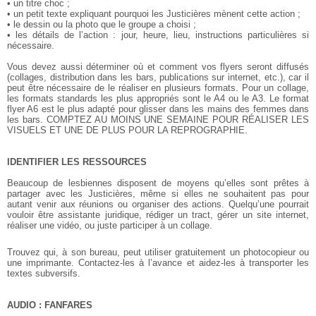
• un titre choc ;
• un petit texte expliquant pourquoi les Justicières mènent cette action ;
• le dessin ou la photo que le groupe a choisi ;
• les détails de l’action : jour, heure, lieu, instructions particulières si
nécessaire.
Vous devez aussi déterminer où et comment vos flyers seront diffusés
(collages, distribution dans les bars, publications sur internet, etc.), car il
peut être nécessaire de le réaliser en plusieurs formats. Pour un collage,
les formats standards les plus appropriés sont le A4 ou le A3. Le format
flyer A6 est le plus adapté pour glisser dans les mains des femmes dans
les bars. COMPTEZ AU MOINS UNE SEMAINE POUR RÉALISER LES
VISUELS ET UNE DE PLUS POUR LA REPROGRAPHIE.
IDENTIFIER LES RESSOURCES
Beaucoup de lesbiennes disposent de moyens qu’elles sont prêtes à
partager avec les Justicières, même si elles ne souhaitent pas pour
autant venir aux réunions ou organiser des actions. Quelqu’une pourrait
vouloir être assistante juridique, rédiger un tract, gérer un site internet,
réaliser une vidéo, ou juste participer à un collage.
Trouvez qui, à son bureau, peut utiliser gratuitement un photocopieur ou
une imprimante. Contactez-les à l’avance et aidez-les à transporter les
textes subversifs.
AUDIO : FANFARES