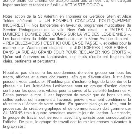
actrice phare du cinéma de Blaxploitation des années 70, en caleçon
hyper moulant et tenant un fusil : « ACTIVISTE GO-GO ».
Notre action de la St Valentin en l’honneur de Gertrude Stein et Alice
Toklas célébrait : « UN BONHEUR CONJUGAL POLITIQUEMENT
INCORRECT ». Nos banderoles en faveur du programme multiculturel du
Service Pédagogique de la ville New York disait : « FAITES LA
LUMIÈRE ! DONNEZ DES COURS SUR LA VIE DES LESBIENNES ».
Les banderoles du défilé aux flambeaux sur la 5ème Avenue disaient :
« RÉVEILLEZ-VOUS ! C’EST ICI QUE ÇA SE PASSE », et celles pour la
marche sur Washington disaient : « JUSTICIÈRES LESBIENNES :
DANS LA RUE AU GRAND JOUR POUR RÉCLAMER NOS DROITS ».
Qu’on soit énervées ou fantaisistes, nos mots d’ordre ont toujours été
clairs, pertinents et percutants.
N’oubliez pas d’inscrire les coordonnées de votre groupe sur tous les
tracts, affiches et autres documents, afin que d’éventuelles Justicières
puissent vous contacter. N’oubliez pas d’inclure le logo de la bombe et la
phrase : « Les Justicières Lesbiennes sont un groupe d’action directe
centré sur les questions vitales pour la survie et la visibilité lesbiennes ».
Faites passer le mot. Il est important de savoir que de bons visuels,
collés partout suffisamment à l’avance, peuvent vraiment conditionner la
réussite ou l’échec de votre action. En gardant bien ça en tête, tout le
processus de création graphique et de communication doit commencer
AU MOINS trois à quatre semaines avant le jour de l’action. À ce stade,
le groupe de travail doit se réunir avec la graphiste pour conceptualiser
l’affiche. De plus, le groupe de travail doit fournir les choses suivantes à
la graphiste :