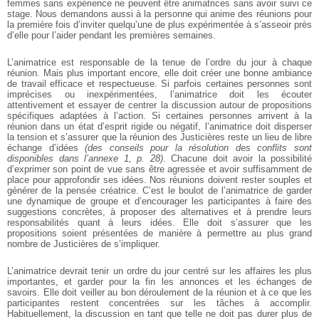
femmes sans expérience ne peuvent être animatrices sans avoir suivi ce
stage. Nous demandons aussi à la personne qui anime des réunions pour
la première fois d’inviter quelqu’une de plus expérimentée à s’asseoir près
d’elle pour l’aider pendant les premières semaines.
L’animatrice est responsable de la tenue de l’ordre du jour à chaque
réunion. Mais plus important encore, elle doit créer une bonne ambiance
de travail efficace et respectueuse. Si parfois certaines personnes sont
imprécises ou inexpérimentées, l’animatrice doit les écouter
attentivement et essayer de centrer la discussion autour de propositions
spécifiques adaptées à l’action. Si certaines personnes arrivent à la
réunion dans un état d’esprit rigide ou négatif, l’animatrice doit disperser
la tension et s’assurer que la réunion des Justicières reste un lieu de libre
échange d’idées
(des conseils pour la résolution des conflits sont
disponibles dans l’annexe 1, p. 28)
. Chacune doit avoir la possibilité
d’exprimer son point de vue sans être agressée et avoir suffisamment de
place pour approfondir ses idées. Nos réunions doivent rester souples et
générer de la pensée créatrice. C’est le boulot de l’animatrice de garder
une dynamique de groupe et d’encourager les participantes à faire des
suggestions concrètes, à proposer des alternatives et à prendre leurs
responsabilités quant à leurs idées. Elle doit s’assurer que les
propositions soient présentées de manière à permettre au plus grand
nombre de Justicières de s’impliquer.
L’animatrice devrait tenir un ordre du jour centré sur les affaires les plus
importantes, et garder pour la fin les annonces et les échanges de
savoirs. Elle doit veiller au bon déroulement de la réunion et à ce que les
participantes restent concentrées sur les tâches à accomplir.
Habituellement, la discussion en tant que telle ne doit pas durer plus de