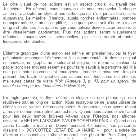
Le côté visuel de nos actions est un aspect crucial du travail des
Justicières. En général, nous essayons de nous renouveler à chaque
action et d’adopter un style et une esthétique qui n’ont jamais été utilisés
auparavant. Le matériel (chariots, autels, torches enflammées, bombes
en papier mâché, statues de plâtre,… ou quoi que ce soit d’autre !) y joue
un grand rôle. Les illustrations que vous utilisez doivent avoir un sens et
être visuellement captivantes. Plus nos actions seront visuellement
créatives, imaginatives et personnelles, plus elles seront attirantes,
ludiques et stimulantes.
L’identité graphique d’une action est définie en premier lieu par le flyer
préliminaire annonçant l’événement à la communauté. Un dessin original
et innovant, un graphisme moderne et soigné, et même la couleur du
papier sont des moyens essentiels pour faire savoir à la personne qui lit à
quel point notre approche est courageuse, franche et novatrice. Jusqu’à
présent, les tracts d’invitation aux actions des Justicières ont été nos
meilleures cartes de visite
(Voir l’Annexe 3, p. 43, pour un aperçu de
visuels créés par les Justicières de New York)
.
En règle générale, le flyer définit un slogan ou une phrase qui sera
réutilisé-e tout au long de l’action. Nous essayons de ne jamais utiliser de
clichés ou de vieilles rhétoriques usées. Au contraire, nous avons réussi
à trouver de nombreux titres accrocheurs. Quand nous avons élevé l’autel
pour les deux homos brûlé-es vif-ves dans l’Oregon, nos affiches
disaient : « NE LES LAISSONS PAS REPOSER EN PAIX ». Quand nous
avons harcelé le maire de Denver pendant 48 heures, nos pancartes
disaient : « BOYCOTTEZ L’ÉTAT DE LA HAINE » ; pour la soirée de
réveillon du nouvel an, l’affiche montrait une photo de Pam Grier, une