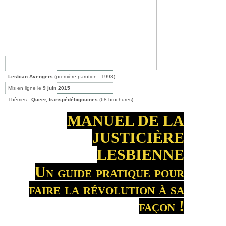
Lesbian Avengers
(première parution : 1993)
Mis en ligne le
9 juin 2015
Thèmes :
Queer, transpédébigouines
(68 brochures)
MANUEL DE LA
JUSTICIÈRE
LESBIENNE
Un guide pratique pour
faire la révolution à sa
façon !