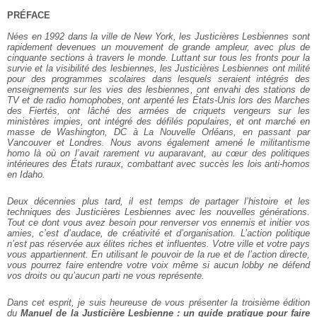
PRÉFACE
Nées en 1992 dans la ville de New York, les Justicières Lesbiennes sont
rapidement devenues un mouvement de grande ampleur, avec plus de
cinquante sections à travers le monde. Luttant sur tous les fronts pour la
survie et la visibilité des lesbiennes, les Justicières Lesbiennes ont milité
pour des programmes scolaires dans lesquels seraient intégrés des
enseignements sur les vies des lesbiennes, ont envahi des stations de
TV et de radio homophobes, ont arpenté les États-Unis lors des Marches
des Fiertés, ont lâché des armées de criquets vengeurs sur les
ministères impies, ont intégré des défilés populaires, et ont marché en
masse de Washington, DC à La Nouvelle Orléans, en passant par
Vancouver et Londres. Nous avons également amené le militantisme
homo là où on l’avait rarement vu auparavant, au cœur des politiques
intérieures des États ruraux, combattant avec succès les lois anti-homos
en Idaho.
Deux décennies plus tard, il est temps de partager l’histoire et les
techniques des Justicières Lesbiennes avec les nouvelles générations.
Tout ce dont vous avez besoin pour renverser vos ennemis et initier vos
amies, c’est d’audace, de créativité et d’organisation. L’action politique
n’est pas réservée aux élites riches et influentes. Votre ville et votre pays
vous appartiennent. En utilisant le pouvoir de la rue et de l’action directe,
vous pourrez faire entendre votre voix même si aucun lobby ne défend
vos droits ou qu’aucun parti ne vous représente.
Dans cet esprit, je suis heureuse de vous présenter la troisième édition
du
Manuel de la Justicière Lesbienne : un guide pratique pour faire