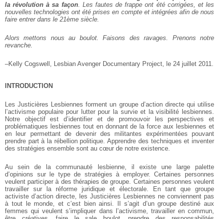
la révolution à sa façon
. Les fautes de frappe ont été corrigées, et les
nouvelles technologies ont été prises en compte et intégrées afin de nous
faire entrer dans le 21ème siècle.
Alors mettons nous au boulot. Faisons des ravages. Prenons notre
revanche.
–Kelly Cogswell,
Lesbian Avenger Documentary Project,
le 24 juillet 2011.
INTRODUCTION
Les Justicières Lesbiennes forment un groupe d’action directe qui utilise
l’activisme populaire pour lutter pour la survie et la visibilité lesbiennes.
Notre objectif est d’identifier et de promouvoir les perspectives et
problématiques lesbiennes tout en donnant de la force aux lesbiennes et
en leur permettant de devenir des militantes expérimentées pouvant
prendre part à la rébellion politique. Apprendre des techniques et inventer
des stratégies ensemble sont au cœur de notre existence.
Au sein de la communauté lesbienne, il existe une large palette
d’opinions sur le type de stratégies à employer. Certaines personnes
veulent participer à des thérapies de groupe. Certaines personnes veulent
travailler sur la réforme juridique et électorale. En tant que groupe
activiste d’action directe, les Justicières Lesbiennes ne conviennent pas
à tout le monde, et c’est bien ainsi. Il s’agit d’un groupe destiné aux
femmes qui veulent s’impliquer dans l’activisme, travailler en commun,
être créatives, faire le sale boulot, prendre des responsabilités