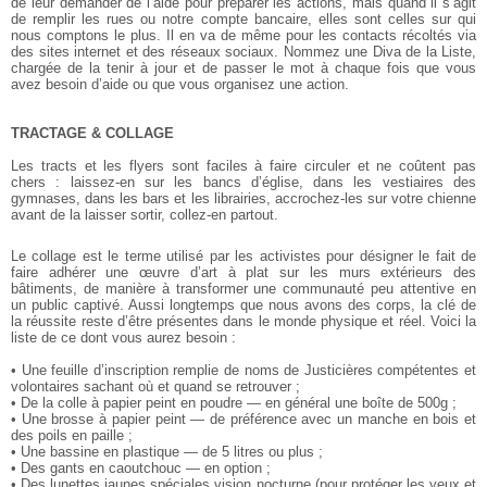
de leur demander de l’aide pour préparer les actions, mais quand il s’agit
de remplir les rues ou notre compte bancaire, elles sont celles sur qui
nous comptons le plus. Il en va de même pour les contacts récoltés via
des sites internet et des réseaux sociaux. Nommez une Diva de la Liste,
chargée de la tenir à jour et de passer le mot à chaque fois que vous
avez besoin d’aide ou que vous organisez une action.
TRACTAGE & COLLAGE
Les tracts et les flyers sont faciles à faire circuler et ne coûtent pas
chers : laissez-en sur les bancs d’église, dans les vestiaires des
gymnases, dans les bars et les librairies, accrochez-les sur votre chienne
avant de la laisser sortir, collez-en partout.
Le collage est le terme utilisé par les activistes pour désigner le fait de
faire adhérer une œuvre d’art à plat sur les murs extérieurs des
bâtiments, de manière à transformer une communauté peu attentive en
un public captivé. Aussi longtemps que nous avons des corps, la clé de
la réussite reste d’être présentes dans le monde physique et réel. Voici la
liste de ce dont vous aurez besoin :
• Une feuille d’inscription remplie de noms de Justicières compétentes et
volontaires sachant où et quand se retrouver ;
• De la colle à papier peint en poudre — en général une boîte de 500g ;
• Une brosse à papier peint — de préférence avec un manche en bois et
des poils en paille ;
• Une bassine en plastique — de 5 litres ou plus ;
• Des gants en caoutchouc — en option ;
• Des lunettes jaunes spéciales vision nocturne (pour protéger les yeux et