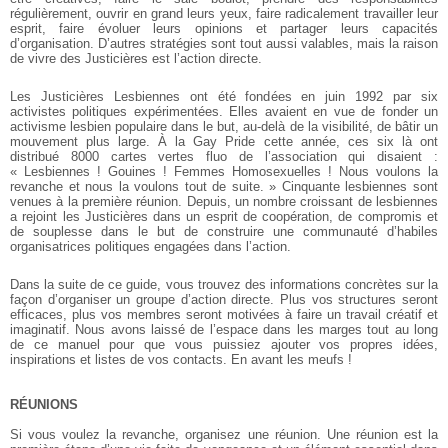
régulièrement, ouvrir en grand leurs yeux, faire radicalement travailler leur
esprit, faire évoluer leurs opinions et partager leurs capacités
d’organisation. D’autres stratégies sont tout aussi valables, mais la raison
de vivre des Justicières est l’action directe.
Les Justicières Lesbiennes ont été fondées en juin 1992 par six
activistes politiques expérimentées. Elles avaient en vue de fonder un
activisme lesbien populaire dans le but, au-delà de la visibilité, de bâtir un
mouvement plus large. À la Gay Pride cette année, ces six là ont
distribué 8000 cartes vertes fluo de l’association qui disaient :
« Lesbiennes ! Gouines ! Femmes Homosexuelles ! Nous voulons la
revanche et nous la voulons tout de suite. » Cinquante lesbiennes sont
venues à la première réunion. Depuis, un nombre croissant de lesbiennes
a rejoint les Justicières dans un esprit de coopération, de compromis et
de souplesse dans le but de construire une communauté d’habiles
organisatrices politiques engagées dans l’action.
Dans la suite de ce guide, vous trouvez des informations concrètes sur la
façon d’organiser un groupe d’action directe. Plus vos structures seront
efficaces, plus vos membres seront motivées à faire un travail créatif et
imaginatif. Nous avons laissé de l’espace dans les marges tout au long
de ce manuel pour que vous puissiez ajouter vos propres idées,
inspirations et listes de vos contacts. En avant les meufs !
RÉUNIONS
Si vous voulez la revanche, organisez une réunion. Une réunion est la