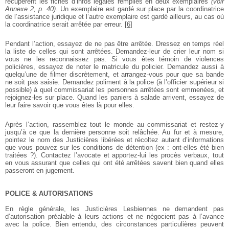
récupèrent les fiches d’infos légales remplies en deux exemplaires
(voir
Annexe 2, p. 40)
. Un exemplaire est gardé sur place par la coordinatrice
de l’assistance juridique et l’autre exemplaire est gardé ailleurs, au cas où
la coordinatrice serait arrêtée par erreur.
[
6
]
Pendant l’action, essayez de ne pas être arrêtée. Dressez en temps réel
la liste de celles qui sont arrêtées. Demandez-leur de crier leur nom si
vous ne les reconnaissez pas. Si vous êtes témoin de violences
policières, essayez de noter le matricule du policier. Demandez aussi à
quelqu’une de filmer discrètement, et arrangez-vous pour que sa bande
ne soit pas saisie. Demandez poliment à la police (à l’officier supérieur si
possible) à quel commissariat les personnes arrêtées sont emmenées, et
rejoignez-les sur place. Quand les paniers à salade arrivent, essayez de
leur faire savoir que vous êtes là pour elles.
Après l’action, rassemblez tout le monde au commissariat et restez-y
jusqu’à ce que la dernière personne soit relâchée. Au fur et à mesure,
pointez le nom des Justicières libérées et récoltez autant d’informations
que vous pouvez sur les conditions de détention (ex : ont-elles été bien
traitées ?). Contactez l’avocate et apportez-lui les procès verbaux, tout
en vous assurant que celles qui ont été arrêtées savent bien quand elles
passeront en jugement.
POLICE & AUTORISATIONS
En règle générale, les Justicières Lesbiennes ne demandent pas
d’autorisation préalable à leurs actions et ne négocient pas à l’avance
avec la police. Bien entendu, des circonstances particulières peuvent