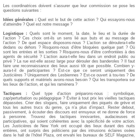
Les coordinatrices doivent s’assurer que leur commission se pose les
questions suivantes :
Idées générales :
Quel est le but de cette action ? Qui essayons-nous
d’atteindre ? Quel est notre message ?
Logistique :
Quels sont le moment, la date, le lieu et la durée de
l’action ? Ces choix ont-ils un sens lié aux buts et au message de
l’action ? De quel espace disposons-nous ? L’action se déroulera-t-elle
dedans ou dehors ? Risquons-nous d’être bloquées quelque part ? Où
sont les entrées et les sorties ? Risquons-nous d’être confrontées à des
agents de sécurité ? L’action aura-t-elle lieu dans un endroit public ou
privé ? La rue est-elle assez large pour dérouler des banderoles ? Il faut
faire une reconnaissance des lieux aussi tôt que possible. Combien y-
aura-t-il de participantes ? Est-ce que ce seront uniquement des
Justicières ? Uniquement des Lesbiennes ? Est-ce ouvert à tou-tes ? De
quels supports et matériels avons-nous besoin ? Qui les transportera sur
les lieux de l’action, et qui les ramènera ?
Tactiques :
Quel type d’action préparons-nous : symbolique,
zap/perturbation ou pédagogique ? Éviter à tout prix les vieilles tactiques
dépassées. Crier des slogans, faire uniquement des piquets de grève et
tous les autres trucs du genre, ça n’a plus d’impact. Rester debout,
passivement, à écouter des discours est ennuyeux et ne donne de force
à personne. Trouvez des tactiques innovantes, audacieuses et
participatives, qui soient cohérentes avec la spécificité de votre action.
Les Justicières de New York ont occupé des lieux durant des nuits
entières, ont surpris des politiciens par des intrusions éclaires osées
dans le hall de l’hôtel Plaza, ont envahi les bureaux de SELF Magazine,