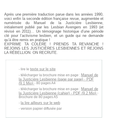
Après une première traduction parue dans les années 1990,
voici enfin la seconde édition française revue, augmentée et
numérisée du Manuel de la Justicière Lesbienne,
initialement publié par les Lesbian Avengers en 1993 (et
révisé en 2011)... Un témoignage historique d’une période
clé pour l’activisme lesbien, et un guide qui ne demande
qu’à être remis en pratique !
EXPRIME TA COLÈRE ! PRENDS TA REVANCHE !
REJOINS LES JUSTICIÈRES LESBIENNES ET REJOINS
LA RÉBELLION. ON RECRUTE.
texte sur le site
lire le
Manuel de
télécharger la brochure mise en page :
la Justicière Lesbienne (page par page) - PDF
(9.1 Mio)
- 80 pages A4
Manuel de
télécharger la brochure mise en page :
la Justicière Lesbienne (cahier) - PDF (9.2 Mio)
-
Brochure de 80 pages A5
la lire ailleurs sur le web
version papier diffusée par