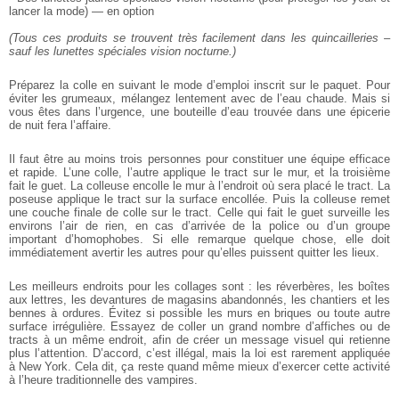
lancer la mode) — en option
(Tous ces produits se trouvent très facilement dans les quincailleries –
sauf les lunettes spéciales vision nocturne.)
Préparez la colle en suivant le mode d’emploi inscrit sur le paquet. Pour
éviter les grumeaux, mélangez lentement avec de l’eau chaude. Mais si
vous êtes dans l’urgence, une bouteille d’eau trouvée dans une épicerie
de nuit fera l’affaire.
Il faut être au moins trois personnes pour constituer une équipe efficace
et rapide. L’une colle, l’autre applique le tract sur le mur, et la troisième
fait le guet. La colleuse encolle le mur à l’endroit où sera placé le tract. La
poseuse applique le tract sur la surface encollée. Puis la colleuse remet
une couche finale de colle sur le tract. Celle qui fait le guet surveille les
environs l’air de rien, en cas d’arrivée de la police ou d’un groupe
important d’homophobes. Si elle remarque quelque chose, elle doit
immédiatement avertir les autres pour qu’elles puissent quitter les lieux.
Les meilleurs endroits pour les collages sont : les réverbères, les boîtes
aux lettres, les devantures de magasins abandonnés, les chantiers et les
bennes à ordures. Évitez si possible les murs en briques ou toute autre
surface irrégulière. Essayez de coller un grand nombre d’affiches ou de
tracts à un même endroit, afin de créer un message visuel qui retienne
plus l’attention. D’accord, c’est illégal, mais la loi est rarement appliquée
à New York. Cela dit, ça reste quand même mieux d’exercer cette activité
à l’heure traditionnelle des vampires.