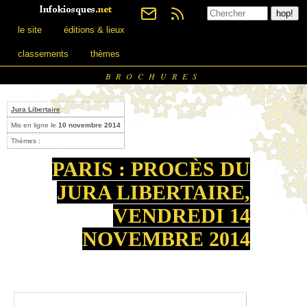
le site
éditions & lieux
classements
thèmes
BROCHURES
Jura Libertaire
Mis en ligne le
10 novembre 2014
Thèmes :
PARIS : PROCÈS DU
JURA LIBERTAIRE,
VENDREDI 14
NOVEMBRE 2014