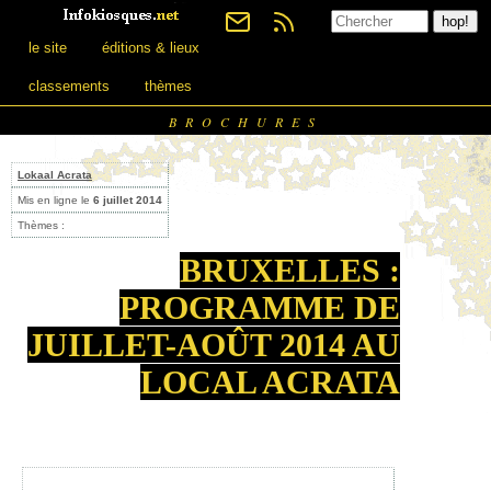
le site
éditions & lieux
classements
thèmes
BROCHURES
Lokaal Acrata
Mis en ligne le
6 juillet 2014
Thèmes :
BRUXELLES :
PROGRAMME DE
JUILLET-AOÛT 2014 AU
LOCAL ACRATA