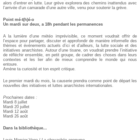
alors d’entrer en lutte. Leur grève explorera des chemins inattendus avec
l’arrivée d’un camarade d’une autre ville, venu pour soutenir la grève.
Point mé-t(h)é-o
Un mardi sur deux, a 18h pendant les permanences
A la lumière d’une météo imprévisible, ce moment voudrait offrir de
l’espace pour
partager, discuter et approfondir de manière informelle des
thèmes et événements
actuels d’ici et d’ailleurs, la lutte sociale et des
initiatives anarchistes.
Autour d’une tisane, on voudrait prendre l’initiative
de réfléchir ensemble, en
petit groupe, de cadrer des choses dans leurs
contextes et les lier afin de
mieux comprendre le monde qui nous
entoure.
Amène ta curiosité et ton esprit critique.
Le premier mardi du mois, la causerie prendra comme point de départ les
nouvelles des initiatives et luttes anarchistes internationales.
Prochaines dates :
Mardi 8 juillet
Mardi 20 juillet
Mardi 12 août
Mardi 26 août
Dans la bibliothèque...
Louis Mercier Vega /
La chevachée anonyme