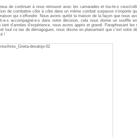
x de continuer à nous retrouver avec les camarades et tou-te-s ceux/celle
action de combattre côte à côte dans un même combat surpasse n’importe que
e maison qui s’effondre. Nous avons quitté la maison de la façon que nous av
-e-s accompagné-e-s dans notre décision, cela nous donne un souffle en
ès tant d’années d’expérience, nous avons appris et grandi. Paraphrasant les 
r et tout ce tas de démagogues, nous disons en plaisantant que c’est notre dé
t !