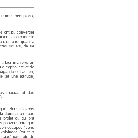
 que nous occupions,
ues ont pu converger
aison a toujours été
e d’en bas, quant à
utres squats, de se
 à leur manière, un
ue capitaliste et de
agande et l’action,
e (et une attitude)
des médias et des
).
onque. Nous n’avons
la domination sous
e projet ou qui ont
us pouvons dire que
ison occupée "sans
voisinage (tou-te-s
atricios" exempte de