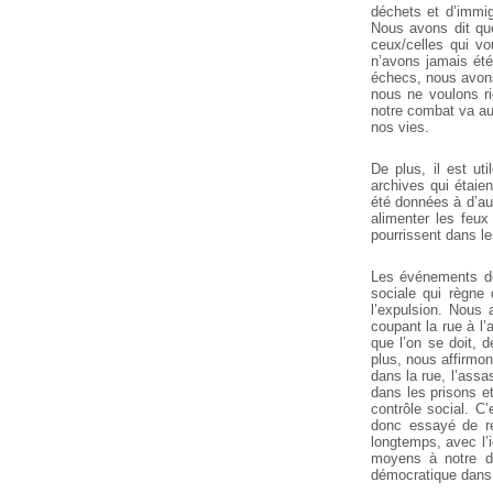
déchets et d’immig
Nous avons dit que
ceux/celles qui vo
n’avons jamais ét
échecs, nous avons 
nous ne voulons ri
notre combat va au
nos vies.
De plus, il est ut
archives qui étaie
été données à d’au
alimenter les feux
pourrissent dans le
Les événements de 
sociale qui règne 
l’expulsion. Nous
coupant la rue à l’
que l’on se doit, 
plus, nous affirmon
dans la rue, l’ass
dans les prisons et
contrôle social. C’
donc essayé de rés
longtemps, avec l’
moyens à notre dis
démocratique dans 