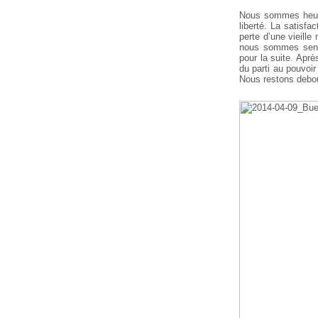
Nous sommes heureu
liberté. La satisf
perte d’une vieill
nous sommes senti
pour la suite. Apr
du parti au pouvoi
Nous restons debou