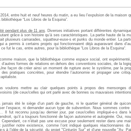
 2014, entre huit et neuf heures du matin, a eu lieu l’expulsion de la maison
a bibliothèque “Los Libros de la Esquina”.
ité pendant plus de 11 ans
. Diverses initiatives portant différentes dynamiq
tant grâce à son histoire qu’à ses caractéristiques. La partie haute de la m
tait plusieurs camarades, squatteur-euse-s et punks du monde entier. La parti
u qui a permis à certains projets qui fonctionnaient déjà auparavant dans d’a
e fut le cas, entre autres, pour la bibliothèque “Los Libros de la Esquina“.
 comme maison, que la bibliothèque comme espace social, ont expérimenté,
 d’autres formes de relations en dehors des conventions sociales, de la logiq
ne façon de créer ainsi un moment de rupture avec le système, par la prop
des pratiques concrètes, pour étendre l’autonomie et propager une critiqu
capitaliste.
ous voulons mettre au clair quelques points à propos des mensonges 
oisins (de ceux/celles qui ont parlé avec de bonnes ou mauvaises intentions
a jamais été le siège d’un parti de gauche, ni le quartier général de quic
liser l’espace, ni demander aucun type de subvention. Nous sommes contre 
.. Il fut reconnu jusqu’au dernier jour, par ceux/celles impliqué-e-s dans l
endroit, qu’il a toujours fonctionné de façon autonome et autogérée. Oui, no
e. Cependant, ce n’était pas une excuse pour seulement rester dans une ma
 justifier notre existence, comme l’ont indiqué quelques réactionnaires du 
e-s à l’idée de la sécurité, du projet "Cinturón Sur" et d’une nouvelle "Av. P