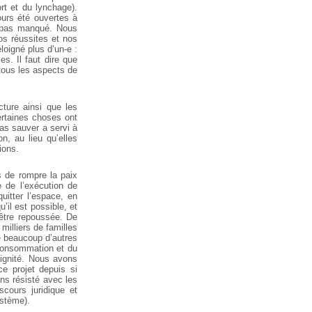
rt et du lynchage).
ours été ouvertes à
nt pas manqué. Nous
os réussites et nos
loigné plus d’un-e :
s. Il faut dire que
tous les aspects de
cture ainsi que les
ertaines choses ont
as sauver a servi à
n, au lieu qu’elles
ions.
s de rompre la paix
é de l’exécution de
itter l’espace, en
’il est possible, et
 être repoussée. De
milliers de familles
e beaucoup d’autres
a consommation et du
 dignité. Nous avons
ce projet depuis si
ns résisté avec les
scours juridique et
ystème).