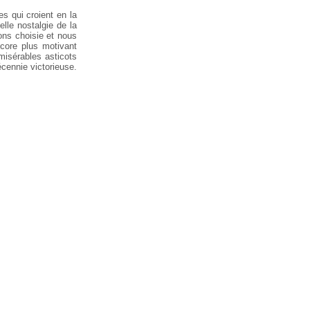
s qui croient en la
lle nostalgie de la
ons choisie et nous
core plus motivant
misérables asticots
cennie victorieuse.