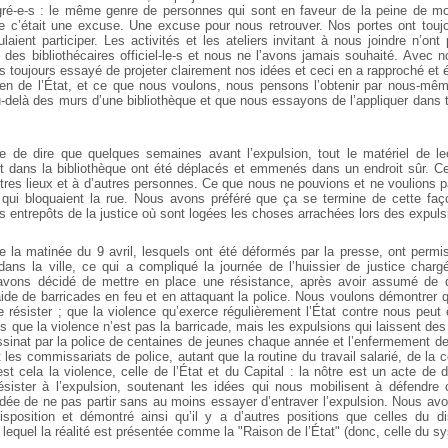
ré-e-s : le même genre de personnes qui sont en faveur de la peine de mo
 c’était une excuse. Une excuse pour nous retrouver. Nos portes ont touj
ulaient participer. Les activités et les ateliers invitant à nous joindre n’o
é
des bibliothécaires officiel-le-s et nous ne l’avons jamais souhaité. Avec n
toujours essayé de projeter clairement nos idées et ceci en a rapproché et é
en de l’État, et ce que nous voulons, nous pensons l’obtenir par nous-même
-delà des murs d’une bibliothèque et que nous essayons de l’appliquer dans 
ile de dire que quelques semaines avant l’expulsion, tout le matériel de le
nt dans la bibliothèque ont été déplacés et emmenés dans un endroit sûr. C
tres lieux et à d’autres personnes. Ce que nous ne pouvions et ne voulions p
 qui bloquaient la rue. Nous avons préféré que ça se termine de cette faço
s entrepôts de la justice où sont logées les choses arrachées lors des expuls
la matinée du 9 avril, lesquels ont été déformés par la presse, ont permi
dans la ville, ce qui a compliqué la journée de l’huissier de justice charg
 avons décidé de mettre en place une résistance, après avoir assumé de qu
aide de barricades en feu et en attaquant la police. Nous voulons démontrer qu
de résister ; que la violence qu’exerce régulièrement l’État contre nous peut
s que la violence n’est pas la barricade, mais les expulsions qui laissent des 
assinat par la police de centaines de jeunes chaque année et l’enfermement d
 les commissariats de police, autant que la routine du travail salarié, de l
est cela la violence, celle de l’État et du Capital : la nôtre est un acte de
ister à l’expulsion, soutenant les idées qui nous mobilisent à défendre 
idée de ne pas partir sans au moins essayer d’entraver l’expulsion. Nous avo
position et démontré ainsi qu’il y a d’autres positions que celles du di
lequel la réalité est présentée comme la "Raison de l’État" (donc, celle du s