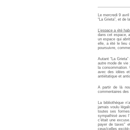
Le mercredi 9 avril
“La Grieta”, et de l
L’espace a été hab
dans cet espace, au
un espace qui abri
elle, a été le lie
poursuivre, comme c
Autant “La Grieta”
autre mode de vie :
la consommation. U
avec des idées et 
antiétatique et anti
A partir de là n
commentaires des v
La bibliothèque n’
jamais voulu léga
toutes ses formes.
sympathisé avec l’
c’était une excus
payer de taxes" et
ceux/celles excité-