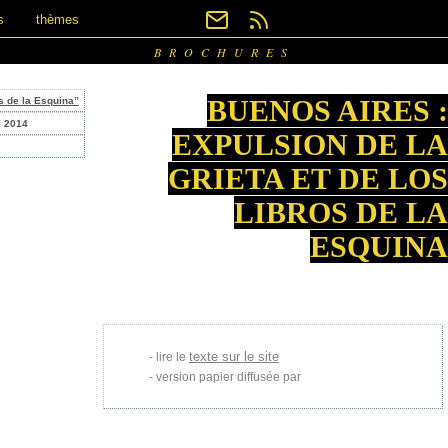
s
thèmes
BROCHURES
BUENOS AIRES :
s de la Esquina”
l 2014
EXPULSION DE LA
GRIETA ET DE LOS
LIBROS DE LA
ESQUINA
texte sur le site
lire le
version papier diffusée par