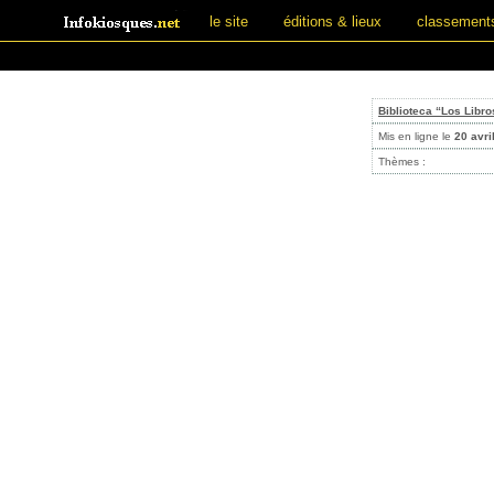
le site
éditions & lieux
classement
Biblioteca “Los Libro
Mis en ligne le
20 avri
Thèmes :