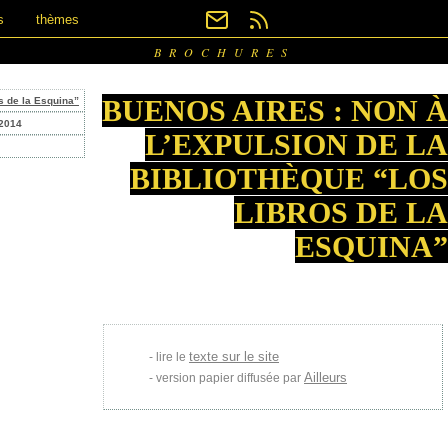
s
thèmes
BROCHURES
BUENOS AIRES : NON À
s de la Esquina”
 2014
L’EXPULSION DE LA
BIBLIOTHÈQUE “LOS
LIBROS DE LA
ESQUINA”
texte sur le site
lire le
Ailleurs
version papier diffusée par