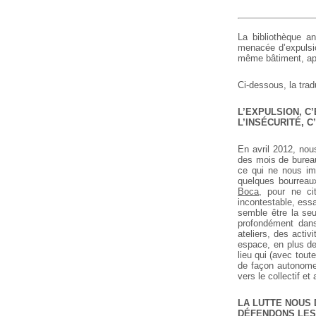
La bibliothèque a
menacée d’expulsio
même bâtiment, appe
Ci-dessous, la tra
L’EXPULSION, C
L’INSÉCURITÉ, C
En avril 2012, nou
des mois de bureau
ce qui ne nous im
quelques bourreau
Boca
, pour ne cit
incontestable, essa
semble être la seu
profondément dans
ateliers, des activ
espace, en plus de
lieu qui (avec tout
de façon autonome 
vers le collectif et 
LA LUTTE NOUS 
DÉFENDONS LES