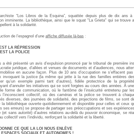
narchiste “Los Libros de la Esquina”, squattée depuis plus de dix ans 
n imminente. La bibliothèque, ainsi que le squat "La Grieta" qui se trouve
llent à la solidarité.
duction de l’espagnol d’une
affiche diffusée là-bas
:
’EST LA RÉPRESSION
’EST LA POLICE
s a été présenté un avis d’expulsion prononcé par le tribunal de première ins
cratie juridique, d’allées et venues de documents et d’audiences, nous atte
mobilise en aucune façon. Plus de 10 ans d’occupation ne s’effacent pas 
x invoquant la justice (la même qui jette à la rue des familles entières 
er qu’un exemple parmi tant d’autres), fidèle protectrice de la propriét
yant d’annuler les initiatives qui se sont forgées au cours des années. À un
le forme de communication, où le fantôme de l’insécurité entretenu par l
 l’inconscient collectif, où des caméras et la police se trouvent à chaqu
ités diverses, des journées de solidarité, des projections de films, se sont
 la bibliothèque ouverte quotidiennement et disponible pour celles et ceux qu
es ses erreurs) se propose de partager ses préoccupations et ses expériences
(et sans autorité) d’autres relations au-delà du pouvoir économique, se réaff
au collectif vers l’individu, renforçant la solidarité et la liberté.
DONNE CE QUE LA LOI NOUS ENLÈVE
 ESPACES SOCIAUX ET AUTONOMES !