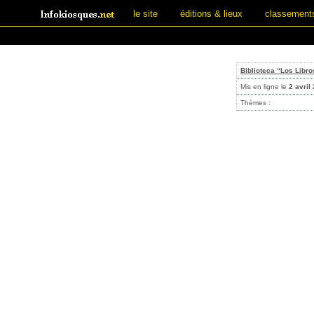
le site
éditions & lieux
classement
Biblioteca “Los Libro
Mis en ligne le
2 avril
Thèmes :