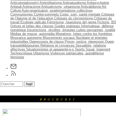
Anticolonialisme(s)
Antimilitarisme
Antinaturalisme
Antipsychiatrie
Antipub
Antiracisme
Antispécisme, véganisme
Antivalidisme
Art,
Culture
Auto-organisation, expérimentations collectives
Communismes
Contre-sommets
Corps, soin, santé mentale
Critiques
de l’âgisme et de l’éducation
Critiques du citoyennisme
Critiques du
travail
Ecologie radicale
Féminisme, (questions de) genre
Fictions, BD
Grèves et luttes des classes
Guides pratiques
Informatique, défense
numérique
Insurrections, révoltes, émeutes
Luttes paysannes, ruralité
Médias de masse, automédia
Migrations, luttes contre les frontières
Mouvance autonome
Mouvements sociaux
Nucléaire et énergies
industrielles
Oppressions de classe
Prison, justice, répression
Queer,
transpédébigouines
Religions et croyances
Sexualités, relations
affectives
Situationnistes et apparenté-e-s
Sports
Squat, logement
Technocritique
Urbanisme
Violences patriarcales, autodéfense
féministe
BROCHURES