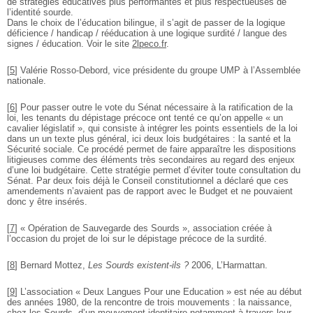
de stratégies éducatives plus performantes et plus respectueuses de
l’identité sourde.
Dans le choix de l’éducation bilingue, il s’agit de passer de la logique
déficience / handicap / rééducation à une logique surdité / langue des
signes / éducation. Voir le site
2lpeco.fr
.
[
5
]
Valérie Rosso-Debord, vice présidente du groupe UMP à l’Assemblée
nationale.
[
6
]
Pour passer outre le vote du Sénat nécessaire à la ratification de la
loi, les tenants du dépistage précoce ont tenté ce qu’on appelle « un
cavalier législatif », qui consiste à intégrer les points essentiels de la loi
dans un un texte plus général, ici deux lois budgétaires : la santé et la
Sécurité sociale. Ce procédé permet de faire apparaître les dispositions
litigieuses comme des éléments très secondaires au regard des enjeux
d’une loi budgétaire. Cette stratégie permet d’éviter toute consultation du
Sénat. Par deux fois déjà le Conseil constitutionnel a déclaré que ces
amendements n’avaient pas de rapport avec le Budget et ne pouvaient
donc y être insérés.
[
7
]
« Opération de Sauvegarde des Sourds », association créée à
l’occasion du projet de loi sur le dépistage précoce de la surdité.
[
8
]
Bernard Mottez,
Les Sourds existent-ils ?
2006, L’Harmattan.
[
9
]
L’association « Deux Langues Pour une Education » est née au début
des années 1980, de la rencontre de trois mouvements : la naissance,
chez les Sourds, d’un mouvement identitaire notamment à travers leur