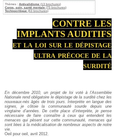
Thèmes :
Antivalidisme
(13 brochures)
Corps, soin, santé mentale
(75 brochures)
Technocritique
(63 brochures)
CONTRE LES
IMPLANTS AUDITIFS
et la loi sur le dépistage
ultra précoce de la
surdité
En décembre 2010, un projet de loi voté à l’Assemblée
Nationale rend obligatoire le dépistage de la surdité chez les
nouveaux-nés âgés de trois jours. Interprète en langue des
signes, je côtoie la communauté sourde depuis une
vingtaine d’années. De cette place d’interprète, je pense
nécessaire de faire connaître à ceux qui entendent les
menaces qui pèsent sur cette communauté, menaces qui
sont liées à la médicalisation de nombreux aspects de notre
vie.
Oeil pour oeil, avril 2012.