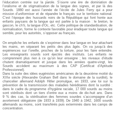
l’éducation centrée sur la parole. S’ouvre une ère de domination de
l’oralisme et de stigmatisation de la langue des signes, et par là des
Sourds. 1880 est aussi l’année de l’école de Jules Ferry qui a pour
mission d’uniformiser et de répandre le français sur le territoire national.
C’est l’époque des hussards noirs de la République qui font honte aux
enfants paysans de la langue qui est parlée à la maison : le breton, le
gascon, le ch’ti, la langue d’Oc, etc. Cette politique de standardisation, de
normalisation, forme le contexte favorable pour éradiquer toute langue qui
semble, pour les autorités, s’opposer au français.
On empêche les enfants de s’exprimer dans leur langue en leur attachant
les mains, en séparant les petits des plus âgés. On va jusqu’à des
expériences sur l’oreille, proches de la torture, pour les faire entendre.
Les enseignants sourds sont éjectés des instituts. Les enfants ne
comprennent plus rien à ce qu’on leur enseigne ; les niveaux d’étude
chutent dramatiquement et jusque dans les années quatre-vingt, les
Sourds accèdent au maximum à des CAP (Certificat d’Aptitude
Professionnel).
Dans la suite des idées eugénistes américaines de la deuxième moitié du
XIXe siècle (Alexandre Graham Bell dans le domaine de la surdité), le
chancelier allemand Adolph Hitler promulgue, en 1933, une loi sur la
prévention de la transmission des maladies héréditaires dont la surdité :
dans le cadre du programme d’hygiène raciale, 17 000 sourds au moins
sont stérilisés dont un tiers d’entre eux a moins de dix-huit ans. Dans
9 % des cas, la stérilisation des femmes sourdes s’accompagne d’un
avortement obligatoire (de 1933 à 1939). De 1940 à 1942, 1600 sourds
allemands au moins, sont transférés puis exterminés dans les camps de
concentration.