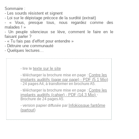
Sommaire :
- Les sourds résistent et signent
- Loi sur le dépistage précoce de la surdité (extrait)
- « Vous, presque tous, nous regardez comme des
malades ! »
- Un peuple silencieux se lève, comment le faire en le
faisant parler ?
- « Tu fais pas d’effort pour entendre »
- Détruire une communauté
- Quelques lectures…
texte sur le site
lire le
Contre les
télécharger la brochure mise en page :
implants auditifs (page par page) - PDF (5.1 Mio)
- 24 pages A4, à transformer en brochure A5.
Contre les
télécharger la brochure mise en page :
implants auditifs (cahier) - PDF (14.3 Mio)
-
Brochure de 24 pages A5.
Infokiosque fantôme
version papier diffusée par
(partout)