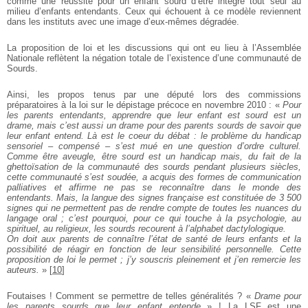
comme une réussite pour un enfant sourd d’être intégré tout seul au
milieu d’enfants entendants. Ceux qui échouent à ce modèle reviennent
dans les instituts avec une image d’eux-mêmes dégradée.
La proposition de loi et les discussions qui ont eu lieu à l’Assemblée
Nationale reflètent la négation totale de l’existence d’une communauté de
Sourds.
Ainsi, les propos tenus par une député lors des commissions
préparatoires à la loi sur le dépistage précoce en novembre 2010 : «
Pour
les parents entendants, apprendre que leur enfant est sourd est un
drame, mais c’est aussi un drame pour des parents sourds de savoir que
leur enfant entend. Là est le coeur du débat : le problème du handicap
sensoriel – compensé – s’est mué en une question d’ordre culturel.
Comme être aveugle, être sourd est un handicap mais, du fait de la
ghettoïsation de la communauté des sourds pendant plusieurs siècles,
cette communauté s’est soudée, a acquis des formes de communication
palliatives et affirme ne pas se reconnaître dans le monde des
entendants. Mais, la langue des signes française est constituée de 3 500
signes qui ne permettent pas de rendre compte de toutes les nuances du
langage oral ; c’est pourquoi, pour ce qui touche à la psychologie, au
spirituel, au religieux, les sourds recourent à l’alphabet dactylologique.
On doit aux parents de connaître l’état de santé de leurs enfants et la
possibilité de réagir en fonction de leur sensibilité personnelle. Cette
proposition de loi le permet ; j’y souscris pleinement et j’en remercie les
auteurs.
»
[
10
]
Foutaises ! Comment se permettre de telles généralités ? «
Drame pour
les parents sourds que leur enfant entende
» ! La LSF est une