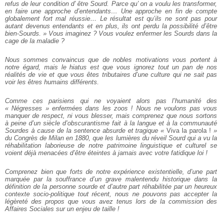
refus de leur condition d’ être Sourd. Parce qu’ on a voulu les transformer,
en faire une approche d’entendants… Une approche en fin de compte
globalement fort mal réussie… Le résultat est qu’ils ne sont pas pour
autant devenus entendants et en plus, ils ont perdu la possibilité d’être
bien-Sourds. » Vous imaginez ? Vous voulez enfermer les Sourds dans la
cage de la maladie ?
Nous sommes convaincus que de nobles motivations vous portent à
notre égard, mais le hiatus est que vous ignorez tout un pan de nos
réalités de vie et que vous êtes tributaires d’une culture qui ne sait pas
voir les êtres humains différents.
Comme ces parisiens qui ne voyaient alors pas l’humanité des
« Négresses » enfermées dans les zoos ! Nous ne voulons pas vous
manquer de respect, ni vous blesser, mais comprenez que nous sortons
à peine d’un siècle d’obscurantisme fait à la langue et à la communauté
Sourdes à cause de la sentence absurde et tragique «
Viva la parola !
»
du Congrès de Milan en 1880, que les lumières du réveil Sourd qui a vu la
réhabilitation laborieuse de notre patrimoine linguistique et culturel se
voient déjà menacées d’être éteintes à jamais avec votre fatidique loi !
Comprenez bien que forts de notre expérience existentielle, d’une part
marquée par la souffrance d’un grave malentendu historique dans la
définition de la personne sourde et d’autre part réhabilitée par un heureux
contexte socio-politique tout récent, nous ne pouvons pas accepter la
légèreté des propos que vous avez tenus lors de la commission des
Affaires Sociales sur un enjeu de taille !