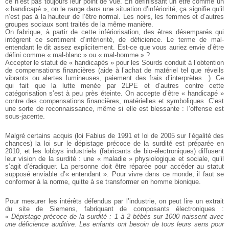
ce n’est pas toujours leur point de vue. En définissant un être comme un
« handicapé », on le range dans une situation d’infériorité, ça signifie qu’il
n’est pas à la hauteur de l’être normal. Les noirs, les femmes et d’autres
groupes sociaux sont traités de la même manière.
On fabrique, à partir de cette infériorisation, des êtres désemparés qui
intègrent ce sentiment d’infériorité, de déficience. Le terme de mal-
entendant le dit assez explicitement. Est-ce que vous auriez envie d’être
défini comme « mal-blanc » ou « mal-homme » ?
Accepter le statut de « handicapés » pour les Sourds conduit à l’obtention
de compensations financières (aide à l’achat de matériel tel que réveils
vibrants ou alertes lumineuses, paiement des frais d’interprètes…). Ce
qui fait que la lutte menée par 2LPE et d’autres contre cette
catégorisation s’est à peu près éteinte. On accepte d’être « handicapé »
contre des compensations financières, matérielles et symboliques. C’est
une sorte de reconnaissance, même si elle est blessante : l’offense est
sous-jacente.
Malgré certains acquis (loi Fabius de 1991 et loi de 2005 sur l’égalité des
chances) la loi sur le dépistage précoce de la surdité est préparée en
2010, et les lobbys industriels (fabricants de bio-électroniques) diffusent
leur vision de la surdité : une « maladie » physiologique et sociale, qu’il
s’agit d’éradiquer. La personne doit être réparée pour accéder au statut
supposé enviable d’« entendant ». Pour vivre dans ce monde, il faut se
conformer à la norme, quitte à se transformer en homme bionique.
Pour mesurer les intérêts défendus par l’industrie, on peut lire un extrait
du site de Siemens, fabriquant de composants électroniques :
«
Dépistage précoce de la surdité : 1 à 2 bébés sur 1000 naissent avec
une déficience auditive. Les enfants ont besoin de tous leurs sens pour