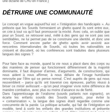
une dizaine de CHU en France.)
DÉTRUIRE UNE COMMUNAUTÉ
Le concept en vogue aujourd’hui est « l’intégration des handicapés ». Au
prétexte que les Sourds formeraient un ghetto quand ils sont entre eux,
on crie à tout va qu’il faut promouvoir la mixité. Avec cela, on oublie que
pour un Sourd, se retrouver seul, mêlé à des gens qui ne sont pas ses
semblables, ne lui permet pas de se construire une identité, et donc une
force. Comment encore parler de ghetto après avoir assisté aux
rencontres internationales de Sourds, où toutes les nationalités se
croisent et discutent, où les conférences sont traduites dans plusieurs
langues des signes ?
Pour faire face au monde, quand la vie nous a placé dans des corps ou
des manières de penser qui fonctionnent différemment de la majorité
dominante, il faut disposer d’armes, d’arguments, de constructions, qui
nous aident à nous affirmer, à nous défaire de l’image humiliante
renvoyée par l’être qui se pense normal. C’est auprès de gens qui nous
ressemblent – parce qu’ils ont traversé ces épreuves, parfois réussi à
briser ce miroir avilissant – qu’on peut imaginer vivre notre différence de
manière combative, avec plus ou moins d’aisance ou de fierté.
Dans l’apprentissage de l’oralisme (sourds parlants non signants), on
écarte les enfants sourds des Sourds signants, pour éviter la
« contamination », la langue des signes étant regardée comme une
concurrente de la parole. La politique actuelle, qui fait de l’intégration un
modèle, tend à sortir les enfants des grandes institutions et présente