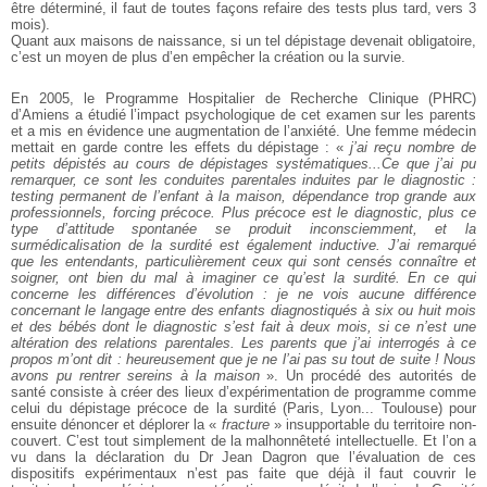
être déterminé, il faut de toutes façons refaire des tests plus tard, vers 3
mois).
Quant aux maisons de naissance, si un tel dépistage devenait obligatoire,
c’est un moyen de plus d’en empêcher la création ou la survie.
En 2005, le Programme Hospitalier de Recherche Clinique (PHRC)
d’Amiens a étudié l’impact psychologique de cet examen sur les parents
et a mis en évidence une augmentation de l’anxiété. Une femme médecin
mettait en garde contre les effets du dépistage : «
j’ai reçu nombre de
petits dépistés au cours de dépistages systématiques...Ce que j’ai pu
remarquer, ce sont les conduites parentales induites par le diagnostic :
testing permanent de l’enfant à la maison, dépendance trop grande aux
professionnels, forcing précoce. Plus précoce est le diagnostic, plus ce
type d’attitude spontanée se produit inconsciemment, et la
surmédicalisation de la surdité est également inductive. J’ai remarqué
que les entendants, particulièrement ceux qui sont censés connaître et
soigner, ont bien du mal à imaginer ce qu’est la surdité. En ce qui
concerne les différences d’évolution : je ne vois aucune différence
concernant le langage entre des enfants diagnostiqués à six ou huit mois
et des bébés dont le diagnostic s’est fait à deux mois, si ce n’est une
altération des relations parentales. Les parents que j’ai interrogés à ce
propos m’ont dit : heureusement que je ne l’ai pas su tout de suite ! Nous
avons pu rentrer sereins à la maison
». Un procédé des autorités de
santé consiste à créer des lieux d’expérimentation de programme comme
celui du dépistage précoce de la surdité (Paris, Lyon... Toulouse) pour
ensuite dénoncer et déplorer la «
fracture
» insupportable du territoire non-
couvert. C’est tout simplement de la malhonnêteté intellectuelle. Et l’on a
vu dans la déclaration du Dr Jean Dagron que l’évaluation de ces
dispositifs expérimentaux n’est pas faite que déjà il faut couvrir le