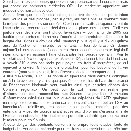
Sourd parmi les personnes qui doivent se prononcer sur la question mais
par contre de nombreux médecins ORL. La médecine appartient aux
médecins et non à la société.
Alors même que les députés ont reçu nombre de mails de protestation
des Sourds et des proches, rien n’y fait, les décisions se prennent dans
le mépris des premiers concernés. C’est normal, cette arrogance vient de
l’habitude de prendre des décisions à la place des autres. D’ailleurs
parfois ces décisions sont plutôt favorables – voir la loi de 2005 qui
facilite pour certains domaines l’accès à l’interprétation. D’un côté la
langue des signes a droit de cité, beaucoup plus qu’il y a dix ou quinze
ans, de l’autre, on implante les enfants à tour de bras. On donne
aujourd’hui des cadeaux (obligatoires étant donné le contexte législatif
international) en espérant faire disparaître les Sourds demain ! Voir le
« forfait surdité » octroyé par les Maisons Départementales du Handicap,
à savoir 310 euros par mois pour payer les frais d’interprètes, ce qui
équivaut à environ 5 heures d’interprétation pour les besoins de la vie
courante (pour voir l’avocat, la maîtresse d’école, le banquier etc.).
À titre d’exemple, la LSF se donne en spectacle dans certains colloques
ou à la télévision. Il y a eu quelques émissions, les débats du mercredi
de l’Assemblée Nationale sont traduits ainsi que certains débats des
Conseils régionaux. On peut voir la LSF, mais en réalité peu
d’informations sont accessibles aux Sourds : aujourd’hui, 3 minutes
d’informations générales par jour, quelques dépêches de l’AFP, quelques
meetings électoraux... Les entendants peuvent choisir l’option LSF au
baccalauréat (d’ailleurs, les cours sont parfois assurés par des
entendants – peu de Sourds ayant accès aux diplômes d’enseignants de
l’Education nationale). On peut croire par cette visibilité que tout va pour
le mieux pour les Sourds.
À côté de ça, des étudiants doivent interrompre leurs études faute de
budget de l’Éducation nationale pour les frais d’interprétation, les hôpitaux