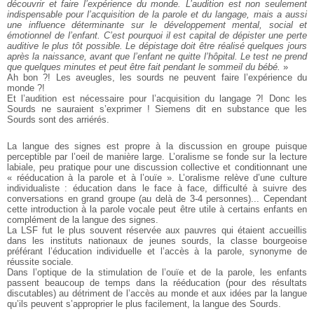
découvrir et faire l’expérience du monde. L’audition est non seulement
indispensable pour l’acquisition de la parole et du langage, mais a aussi
une influence déterminante sur le développement mental, social et
émotionnel de l’enfant. C’est pourquoi il est capital de dépister une perte
auditive le plus tôt possible. Le dépistage doit être réalisé quelques jours
après la naissance, avant que l’enfant ne quitte l’hôpital. Le test ne prend
que quelques minutes et peut être fait pendant le sommeil du bébé.
»
Ah bon ?! Les aveugles, les sourds ne peuvent faire l’expérience du
monde ?!
Et l’audition est nécessaire pour l’acquisition du langage ?! Donc les
Sourds ne sauraient s’exprimer ! Siemens dit en substance que les
Sourds sont des arriérés.
La langue des signes est propre à la discussion en groupe puisque
perceptible par l’oeil de manière large. L’oralisme se fonde sur la lecture
labiale, peu pratique pour une discussion collective et conditionnant une
« rééducation à la parole et à l’ouïe ». L’oralisme relève d’une culture
individualiste : éducation dans le face à face, difficulté à suivre des
conversations en grand groupe (au delà de 3-4 personnes)... Cependant
cette introduction à la parole vocale peut être utile à certains enfants en
complément de la langue des signes.
La LSF fut le plus souvent réservée aux pauvres qui étaient accueillis
dans les instituts nationaux de jeunes sourds, la classe bourgeoise
préférant l’éducation individuelle et l’accès à la parole, synonyme de
réussite sociale.
Dans l’optique de la stimulation de l’ouïe et de la parole, les enfants
passent beaucoup de temps dans la rééducation (pour des résultats
discutables) au détriment de l’accès au monde et aux idées par la langue
qu’ils peuvent s’approprier le plus facilement, la langue des Sourds.