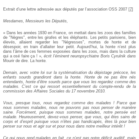
Extrait d’une lettre adressée aux députés par l’association OSS 2007
[
7
]
Mesdames, Messieurs les Députés,
« Dans les années 1930 en France, on mettait dans les zoos des familles
de "Nègres", entre les girafes et les éléphants. Les petits parisiens, bien
élevés, allaient regarder les "Négresses", mortes de honte et de
désespoir, en train d’allaiter leur petit. Aujourd’hui, la honte n’est plus
dans l’âme de ces femmes exposées dans les zoos, mais dans la culture
qui a osé faire ça ! »
, écrit l’éminent neuropsychiatre Boris Cyrulnik dans
Mourir de dire. La honte
.
Demain, avec votre loi sur la systématisation du dépistage précoce, les
enfants sourds grandiront dans la honte. Honte de ne pas être nés
entendants, honte d’être sourds parce que vous les regardez comme des
malades. C’est ce qui ressort essentiellement du compte-rendu de la
commission des Affaires Sociales du 17 novembre 2010.
Vous, presque tous, nous regardez comme des malades ! Parce que
nous sommes malades, nous ne pouvons pas nous penser de manière
saine. Forcément, puisque nous sommes malades, notre pensée est
malade. Heureusement, devez-vous penser, que vous, qui êtes sains de
corps et d’esprit puisque vous n’êtes pas handicapés, êtes là pour bien
penser sur nous et agir sur et pour nous dans notre meilleur intérêt !
Ce qui nous rend malades en fait, ce n’est pas notre déficit auditif, mais