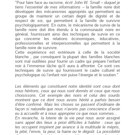
"Pour faire face au racisme,
écrit John W. Small – duquel je
tiens l’essentiel de mes informations –
la famille noire doit
développer des mécanismes appropriés qui permettent au
groupe de maintenir un certain degré de dignité et de
respect de soi, qui permettent à la famille de survivre
psychologiquement. En outre, le mécanisme de survie de la
famille noire doit être étendu à la communauté noire en
général, fournissant ainsi des techniques de survie en ce
qui concerne les relations économiques, éducatives,
professionnelles et interpersonnelles qui permettent à la
famille noire de survivre.
Cette expérience est extérieure à celle de la société
blanche , par conséquent la plupart des familles blanches
sont mal outillées pour fournir un cadre qui prépare l’enfant
noir à l’immense tâche qu’il aura à affronter. Ce sont ces
techniques de survie qui fournissent le cadre culturel et
psychologique où l’enfant noir puise l’énergie et le soutien."
Les éléments qui constituent notre identité sont ceux dont
nous héritons, ceux qui nous sont donnés et ceux que nous
choisissons. Cet exemple des noirs et celui des sourds
montrent que ce dont nous avons hérité a parfois besoin
d’être confirmé. Mais les choses se passent d’ordinaire de
façon si naturelle que nous n’avons pas conscience d’avoir
eu à accueillir et à nous approprier ce que nous sommes...
En revanche, la loterie de la vie peut nous avoir assigné
sans appel des lieux a priori difficiles à habiter : ceux qui
les occupent inspirent par avance à la multitude le mépris,
la pitié, l’envie, la peur, la haine ou le dégoût. La possibilité