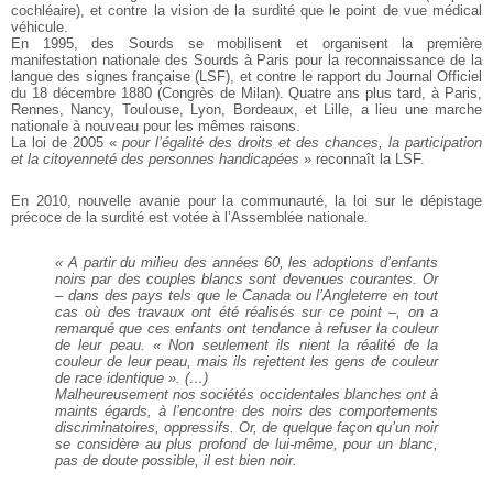
cochléaire), et contre la vision de la surdité que le point de vue médical
véhicule.
En 1995, des Sourds se mobilisent et organisent la première
manifestation nationale des Sourds à Paris pour la reconnaissance de la
langue des signes française (LSF), et contre le rapport du Journal Officiel
du 18 décembre 1880 (Congrès de Milan). Quatre ans plus tard, à Paris,
Rennes, Nancy, Toulouse, Lyon, Bordeaux, et Lille, a lieu une marche
nationale à nouveau pour les mêmes raisons.
La loi de 2005 «
pour l’égalité des droits et des chances, la participation
et la citoyenneté des personnes handicapées
» reconnaît la LSF.
En 2010, nouvelle avanie pour la communauté, la loi sur le dépistage
précoce de la surdité est votée à l’Assemblée nationale.
« A partir du milieu des années 60, les adoptions d’enfants
noirs par des couples blancs sont devenues courantes. Or
– dans des pays tels que le Canada ou l’Angleterre en tout
cas où des travaux ont été réalisés sur ce point –, on a
remarqué que ces enfants ont tendance à refuser la couleur
de leur peau. « Non seulement ils nient la réalité de la
couleur de leur peau, mais ils rejettent les gens de couleur
de race identique ». (…)
Malheureusement nos sociétés occidentales blanches ont à
maints égards, à l’encontre des noirs des comportements
discriminatoires, oppressifs. Or, de quelque façon qu’un noir
se considère au plus profond de lui-même, pour un blanc,
pas de doute possible, il est bien noir.