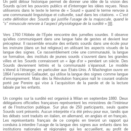
Un petit détour historique permet de donner une idée de la vision des
Sourds qu’ont les pouvoirs publics et d’interroger les idées reçues. Nous
utiliserons dans le texte le terme de « Sourd » quand le terme renvoie à
une communauté linguistique et culturelle, sauf dans les citations. «
C’est
cette définition des Sourds qui justifie l’usage de la majuscule, quand le
"s" minuscule renvoie à l’aspect physiologique de la surdité
»
[
8
]
.
Vers 1760 l’Abbée de l’Epée rencontre des jumelles sourdes. Il observe
qu’elles communiquent dans une langue faite de gestes et devient leur
précepteur. Il rassemble ensuite des enfants sourds dans une école pour
les instruire (dans un but religieux) en utilisant les aspects visuels de la
langue des signes. Ce rassemblement crée une communauté, la langue
se formalise, des instituts de jeunes sourds s’ouvrent dans les grandes
villes et les Sourds connaissent un « âge d’or » pendant un siècle. Des
Sourds deviennent lettrés et la communauté s’épanouit. Le modèle
s’étend à l’étranger, en particulier aux Etats-Unis. A Washington ouvre en
1864 l’université Gallaudet, qui utilise la langue des signes comme langue
d’enseignement. Mais dès la Révolution française naît le courant oraliste
porté par Pereire qui vise à l’acquisition de la parole et de la lecture
labiale par les enfants.
Un congrès sur la surdité est organisé à Milan en septembre 1880. Deux
délégations officielles françaises représentent les ministères de l’Intérieur
et de l’Instruction publique. Sur plus de 250 participants, seuls quatre
Sourds sont présents. Aucun interprète n’a été prévu pour eux, tandis que
les débats sont traduits en italien, en allemand, en anglais et en français.
Les représentants français de ce congrès en tireront un rapport qui
conduira à interdire l’usage de la langue des signes aux enfants dans les
institutions nationales et régionales qui les accueillent, au profit de