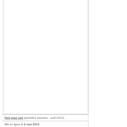
Oeil pour oeil
(première parution : avril 2012)
Mis en ligne le
6 mai 2013