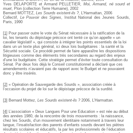
Yves DELAPORTE et Armand PELLETIER,
Moi, Armand, né sourd et
muet
, Plon (collection Terre Humaine), 2002
Bernard MOTTEZ,
Les Sourds existent-ils ?
, L’Harmattan, 2006
Collectif,
Le Pouvoir des Signes
, Institut National des Jeunes Sourds,
Paris, 1990
[
1
]
Pour passer outre le vote du Sénat nécessaire à la ratification de la
loi, les tenants du dépistage précoce ont tenté ce qu’on appelle « un
cavalier législatif », qui consiste à intégrer les points essentiels de la loi
dans un un texte plus général, ici deux lois budgétaires : la santé et la
Sécurité sociale. Ce procédé permet de faire apparaître les dispositions
litigieuses comme des éléments très secondaires au regard des enjeux
d’une loi budgétaire. Cette stratégie permet d’éviter toute consultation du
Sénat. Par deux fois déjà le Conseil constitutionnel a déclaré que ces
amendements n’avaient pas de rapport avec le Budget et ne pouvaient
donc y être insérés.
[
2
]
« Opération de Sauvegarde des Sourds », association créée à
l’occasion du projet de loi sur le dépistage précoce de la surdité.
[
3
]
Bernard Mottez,
Les Sourds existent-ils ?
2006, L’Harmattan.
[
4
]
L’association « Deux Langues Pour une Education » est née au début
des années 1980, de la rencontre de trois mouvements : la naissance,
chez les Sourds, d’un mouvement identitaire notamment à travers leur
langue, l’insatisfaction des parents d’enfants sourds devant les piètres
résultats scolaires et éducatifs, la par les professionnels de l’éducation