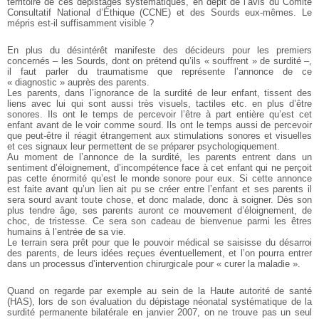
territoire de ces dépistages systématiques, en dépit de l’avis du Comité
Consultatif National d’Éthique (CCNE) et des Sourds eux-mêmes. Le
mépris est-il suffisamment visible ?
En plus du désintérêt manifeste des décideurs pour les premiers
concernés – les Sourds, dont on prétend qu’ils « souffrent » de surdité –,
il faut parler du traumatisme que représente l’annonce de ce
« diagnostic » auprès des parents.
Les parents, dans l’ignorance de la surdité de leur enfant, tissent des
liens avec lui qui sont aussi très visuels, tactiles etc. en plus d’être
sonores. Ils ont le temps de percevoir l’être à part entière qu’est cet
enfant avant de le voir comme sourd. Ils ont le temps aussi de percevoir
que peut-être il réagit étrangement aux stimulations sonores et visuelles
et ces signaux leur permettent de se préparer psychologiquement.
Au moment de l’annonce de la surdité, les parents entrent dans un
sentiment d’éloignement, d’incompétence face à cet enfant qui ne perçoit
pas cette énormité qu’est le monde sonore pour eux. Si cette annonce
est faite avant qu’un lien ait pu se créer entre l’enfant et ses parents il
sera sourd avant toute chose, et donc malade, donc à soigner. Dès son
plus tendre âge, ses parents auront ce mouvement d’éloignement, de
choc, de tristesse. Ce sera son cadeau de bienvenue parmi les êtres
humains à l’entrée de sa vie.
Le terrain sera prêt pour que le pouvoir médical se saisisse du désarroi
des parents, de leurs idées reçues éventuellement, et l’on pourra entrer
dans un processus d’intervention chirurgicale pour « curer la maladie ».
Quand on regarde par exemple au sein de la Haute autorité de santé
(HAS), lors de son évaluation du dépistage néonatal systématique de la
surdité permanente bilatérale en janvier 2007, on ne trouve pas un seul