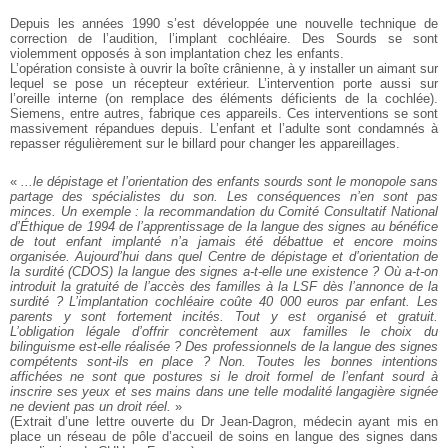
Depuis les années 1990 s’est développée une nouvelle technique de
correction de l’audition, l’implant cochléaire. Des Sourds se sont
violemment opposés à son implantation chez les enfants.
L’opération consiste à ouvrir la boîte crânienne, à y installer un aimant sur
lequel se pose un récepteur extérieur. L’intervention porte aussi sur
l’oreille interne (on remplace des éléments déficients de la cochlée).
Siemens, entre autres, fabrique ces appareils. Ces interventions se sont
massivement répandues depuis. L’enfant et l’adulte sont condamnés à
repasser régulièrement sur le billard pour changer les appareillages.
«
...le dépistage et l’orientation des enfants sourds sont le monopole sans
partage des spécialistes du son. Les conséquences n’en sont pas
minces. Un exemple : la recommandation du Comité Consultatif National
d’Éthique de 1994 de l’apprentissage de la langue des signes au bénéfice
de tout enfant implanté n’a jamais été débattue et encore moins
organisée. Aujourd’hui dans quel Centre de dépistage et d’orientation de
la surdité (CDOS) la langue des signes a-t-elle une existence ? Où a-t-on
introduit la gratuité de l’accès des familles à la LSF dès l’annonce de la
surdité ? L’implantation cochléaire coûte 40 000 euros par enfant. Les
parents y sont fortement incités. Tout y est organisé et gratuit.
L’obligation légale d’offrir concrètement aux familles le choix du
bilinguisme est-elle réalisée ? Des professionnels de la langue des signes
compétents sont-ils en place ? Non. Toutes les bonnes intentions
affichées ne sont que postures si le droit formel de l’enfant sourd à
inscrire ses yeux et ses mains dans une telle modalité langagière signée
ne devient pas un droit réel.
»
(Extrait d’une lettre ouverte du Dr Jean-Dagron, médecin ayant mis en
place un réseau de pôle d’accueil de soins en langue des signes dans