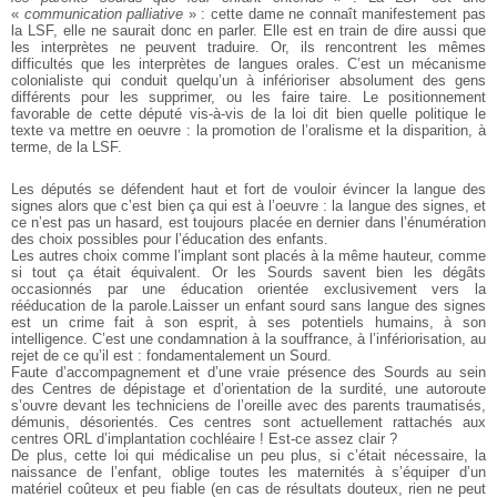
«
communication palliative
» : cette dame ne connaît manifestement pas
la LSF, elle ne saurait donc en parler. Elle est en train de dire aussi que
les interprètes ne peuvent traduire. Or, ils rencontrent les mêmes
difficultés que les interprètes de langues orales. C’est un mécanisme
colonialiste qui conduit quelqu’un à inférioriser absolument des gens
différents pour les supprimer, ou les faire taire. Le positionnement
favorable de cette député vis-à-vis de la loi dit bien quelle politique le
texte va mettre en oeuvre : la promotion de l’oralisme et la disparition, à
terme, de la LSF.
Les députés se défendent haut et fort de vouloir évincer la langue des
signes alors que c’est bien ça qui est à l’oeuvre : la langue des signes, et
ce n’est pas un hasard, est toujours placée en dernier dans l’énumération
des choix possibles pour l’éducation des enfants.
Les autres choix comme l’implant sont placés à la même hauteur, comme
si tout ça était équivalent. Or les Sourds savent bien les dégâts
occasionnés par une éducation orientée exclusivement vers la
rééducation de la parole.Laisser un enfant sourd sans langue des signes
est un crime fait à son esprit, à ses potentiels humains, à son
intelligence. C’est une condamnation à la souffrance, à l’infériorisation, au
rejet de ce qu’il est : fondamentalement un Sourd.
Faute d’accompagnement et d’une vraie présence des Sourds au sein
des Centres de dépistage et d’orientation de la surdité, une autoroute
s’ouvre devant les techniciens de l’oreille avec des parents traumatisés,
démunis, désorientés. Ces centres sont actuellement rattachés aux
centres ORL d’implantation cochléaire ! Est-ce assez clair ?
De plus, cette loi qui médicalise un peu plus, si c’était nécessaire, la
naissance de l’enfant, oblige toutes les maternités à s’équiper d’un
matériel coûteux et peu fiable (en cas de résultats douteux, rien ne peut