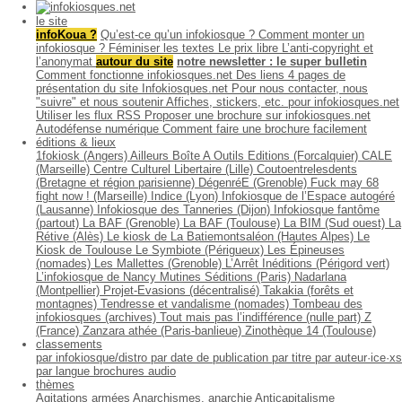
le site
infoKoua ?
Qu’est-ce qu’un infokiosque ?
Comment monter un
infokiosque ?
Féminiser les textes
Le prix libre
L’anti-copyright et
l’anonymat
autour du site
notre newsletter : le super bulletin
Comment fonctionne infokiosques.net
Des liens
4 pages de
présentation du site Infokiosques.net
Pour nous contacter, nous
"suivre" et nous soutenir
Affiches, stickers, etc. pour infokiosques.net
Utiliser les flux RSS
Proposer une brochure sur infokiosques.net
Autodéfense numérique
Comment faire une brochure facilement
éditions & lieux
1fokiosk (Angers)
Ailleurs
Boîte A Outils Editions (Forcalquier)
CALE
(Marseille)
Centre Culturel Libertaire (Lille)
Coutoentrelesdents
(Bretagne et région parisienne)
DégenréE (Grenoble)
Fuck may 68
fight now ! (Marseille)
Indice (Lyon)
Infokiosque de l’Espace autogéré
(Lausanne)
Infokiosque des Tanneries (Dijon)
Infokiosque fantôme
(partout)
La BAF (Grenoble)
La BAF (Toulouse)
La BIM (Sud ouest)
La
Rétive (Alès)
Le kiosk de La Batiemontsaléon (Hautes Alpes)
Le
Kiosk de Toulouse
Le Symbiote (Périgueux)
Les Épineuses
(nomades)
Les Mallettes (Grenoble)
L’Arrêt Inéditions (Périgord vert)
L’infokiosque de Nancy
Mutines Séditions (Paris)
Nadarlana
(Montpellier)
Projet-Evasions (décentralisé)
Takakia (forêts et
montagnes)
Tendresse et vandalisme (nomades)
Tombeau des
infokiosques (archives)
Tout mais pas l’indifférence (nulle part)
Z
(France)
Zanzara athée (Paris-banlieue)
Zinothèque 14 (Toulouse)
classements
par infokiosque/distro
par date de publication
par titre
par auteur·ice·xs
par langue
brochures audio
thèmes
Agitations armées
Anarchismes, anarchie
Anticapitalisme