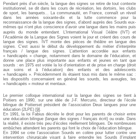
Pendant près d’un siècle, la langue des signes se retire de tout contexte
institutionnel, se dit dans les cours de récréation, les dortoirs, les clubs
de sport, les banquets... La communauté, en France, connaît un réveil
dans les années soixante-dix et la lutte commence pour la
reconnaissance de la langue des signes, d’abord auprès des Sourds eux-
mêmes qui n’ont plus conscience d’avoir une langue dans les mains puis
auprès du monde entendant. L’International Visual éâtre (IVT) et
l’Académie de la Langue des Signes voient le jour et créent des cours de
langue des signes. IVT monte des pièces de théâtre en langue des
signes. C’est aussi le début du développement du métier d’interprète
français / langue des signes. L’attention accordée aux enfants
« handicapés » change, notamment dans le domaine de l’éducation, et
donne une place plus importante aux enfants et jeunes en tant que
sourds : en 1975 est votée la loi d’orientation et de prise en charge (droit
aux soins et à l’éducation) des enfants et des adolescents
« handicapés ». Précédemment ils étaient tous mis dans le même sac :
les dispositifs concernaient en général les sourds, les aveugles, les
« handicapés » moteur et mentaux.
Le premier colloque international sur la langue des signes se tient à
Poitiers en 1990, sur une idée de J-F. Mercurio, directeur de l’école
bilingue de Poitierset président de l’association Deux langues pour une
éducation (2LPE)
[
9
]
.
En 1991, la loi Fabius décrète le droit pour les parents de choisir entre
une éducation bilingue (langue des signes / français écrit) ou orale. Dans
la réalité, il existe très peu d’écoles réellement bilingues. De nombreuses
embûches attendent les parents qui font le choix de l’éducation bilingue.
En 1994 se crée l’association Sourds en colère pour lutter contre une
intervention chirurgicale visant à faire entendre les Sourds (l’implant