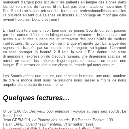
manquent d’argent pour accueillir les patients en langue des signes dans
les derniers mois de l’année (il ne faut pas être malade en novembre !)
Des Sourds se voient refuser des formations professionnelles auxquelles
ils ont droit en tant que salariés ou inscrits au chômage au motif que cela
revient trop cher. Donc c’est non !
En tant qu’interprète, on voit bien que les jeunes Sourds qui sont passés
par des cursus d’éducation bilingue dans le primaire et le secondaire ont
accès aux études supérieures et retrouvent des possibilités de métiers
intellectuels, ils vont aussi bien ou mal que n’importe qui. La langue des
signes m’a frappée par sa beauté, son étrangeté, sa logique. Comment
en faire partager la beauté ? Il faut la voir ! Elle donne une autre
dimension à l’expression du discours humain, une dimension spatiale, et
remet en cause les théories linguistiques définissant ce qu’est une
langue. Elle permet de dire autre chose du monde qui nous entoure.
Les Sourds créent une culture, une richesse humaine, une autre manière
de dire le monde dont nous ne saurions nous passer à moins de nous
amputer d’une partie de nous-même
Quelques lectures…
Oliver SACKS,
Des yeux pour entendre : voyage au pays des sourds
, Le
Seuil, 1990
Jean GREMION,
La Planète des sourds
, Ed.Presses Pocket, 1991
Halan LANE,
Quand l’esprit entend
, L’Harmattan, 1991
Emmanuelle LABORIT,
Le Cri de la mouette
, Laffont, 1994