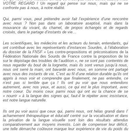
VOTRE REGARD ! Un regard qui pense sur nous, mais qui ne se
confronte pas à nous, à notre réalité.
Qui, parmi vous, peut prétendre avoir fait l’expérience d’une rencontre
avec nous ? Non pas dans un laboratoire aseptisé, mais dans la
mouvance du vivant, du charnel, de propos échangés et de regards
croisés, dans le partage d’instants de vie…
Les scientifiques, les médecins et les acteurs du terrain, entendants, qui
ont contribué avec les représentants d’instances Sourdes, à l’élaboration
du dossier de la FNSF «
Les contre-propositions et préconisations de la
Fédération Nationale des Sourds de France contre la proposition de loi
sur le dépistage des troubles de l’audition
», ne se sont pas contentés de
nous regarder du bout de la lorgnette, mais ils sont venus jusqu’à nous,
nous ont serré la main, ont bavardé avec nous, en somme ont partagé
avec nous des instants de vie. C’est au fil d’une relation durable qu’ils ont
appris à nous voir et comprendre que finalement, ne pas entendre, ce
n’est pas si terrible que ça ! Ils ont pu voir que nous entendons
autrement, avec nos yeux, et aussi, ce qui est le plus important, avec
notre coeur. Du moins ceux parmi nous qui ont eu la chance de se
« nourrir » à la langue des signes qui, faut-il le répéter avec insistance,
est notre langue naturelle.
Ils ont pu voir aussi que ceux qui, parmi nous, ont hélas grandi dans l’
acharnement thérapeutique et éducatif centré sur la vocalisation et dans
la privation de la langue visuelle sont loin des résultats attendus
comparativement aux moyens investis. Loin de compenser leur déficit,
une telle démarche coûteuse marque leur expérience de vie du poids du