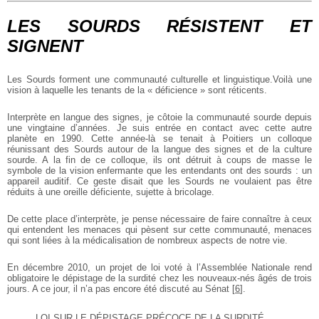
LES SOURDS RÉSISTENT ET
SIGNENT
Les Sourds forment une communauté culturelle et linguistique.Voilà une
vision à laquelle les tenants de la « déficience » sont réticents.
Interprète en langue des signes, je côtoie la communauté sourde depuis
une vingtaine d’années. Je suis entrée en contact avec cette autre
planète en 1990. Cette année-là se tenait à Poitiers un colloque
réunissant des Sourds autour de la langue des signes et de la culture
sourde. A la fin de ce colloque, ils ont détruit à coups de masse le
symbole de la vision enfermante que les entendants ont des sourds : un
appareil auditif. Ce geste disait que les Sourds ne voulaient pas être
réduits à une oreille déficiente, sujette à bricolage.
De cette place d’interprète, je pense nécessaire de faire connaître à ceux
qui entendent les menaces qui pèsent sur cette communauté, menaces
qui sont liées à la médicalisation de nombreux aspects de notre vie.
En décembre 2010, un projet de loi voté à l’Assemblée Nationale rend
obligatoire le dépistage de la surdité chez les nouveaux-nés âgés de trois
jours. A ce jour, il n’a pas encore été discuté au Sénat
[
6
]
.
LOI SUR LE DÉPISTAGE PRÉCOCE DE LA SURDITÉ