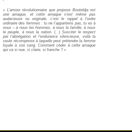
«
L’amour révolutionnaire que propose Bouteldja est
une arnaque, et cette arnaque n’est même pas
audacieuse ou originale, c’est le rappel à l’ordre
ordinaire des femmes : tu ne t’appartiens pas, tu es à
nous – à nous les hommes, à nous la famille, à nous
le peuple, à nous la nation.
(...)
Susciter le respect
par l’abnégation et l’endurance silencieuse, voilà la
seule récompense à laquelle peut prétendre la femme
loyale à son sang. Comment céder à cette arnaque
qui va si nue, si claire, si franche ?
»