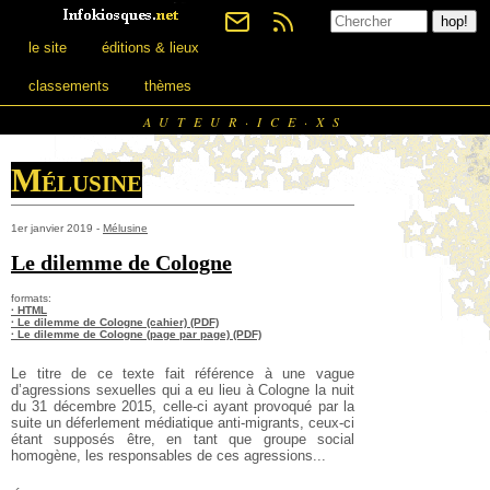
le site
éditions & lieux
classements
thèmes
AUTEUR·ICE·XS
Mélusine
1er janvier 2019 -
Mélusine
Le dilemme de Cologne
formats:
· HTML
· Le dilemme de Cologne (cahier) (PDF)
· Le dilemme de Cologne (page par page) (PDF)
Le titre de ce texte fait référence à une vague
d’agressions sexuelles qui a eu lieu à Cologne la nuit
du 31 décembre 2015, celle-ci ayant provoqué par la
suite un déferlement médiatique anti-migrants, ceux-ci
étant supposés être, en tant que groupe social
homogène, les responsables de ces agressions...