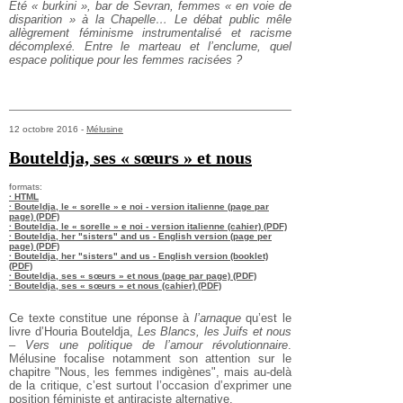
Été « burkini », bar de Sevran, femmes « en voie de
disparition » à la Chapelle… Le débat public mêle
allègrement féminisme instrumentalisé et racisme
décomplexé. Entre le marteau et l’enclume, quel
espace politique pour les femmes racisées ?
12 octobre 2016 -
Mélusine
Bouteldja, ses « sœurs » et nous
formats:
· HTML
· Bouteldja, le « sorelle » e noi - version italienne (page par
page) (PDF)
· Bouteldja, le « sorelle » e noi - version italienne (cahier) (PDF)
· Bouteldja, her "sisters" and us - English version (page per
page) (PDF)
· Bouteldja, her "sisters" and us - English version (booklet)
(PDF)
· Bouteldja, ses « sœurs » et nous (page par page) (PDF)
· Bouteldja, ses « sœurs » et nous (cahier) (PDF)
Ce texte constitue une réponse à
l’arnaque
qu’est le
livre d’Houria Bouteldja,
Les Blancs, les Juifs et nous
– Vers une politique de l’amour révolutionnaire
.
Mélusine focalise notamment son attention sur le
chapitre "Nous, les femmes indigènes", mais au-delà
de la critique, c’est surtout l’occasion d’exprimer une
position féministe et antiraciste alternative.