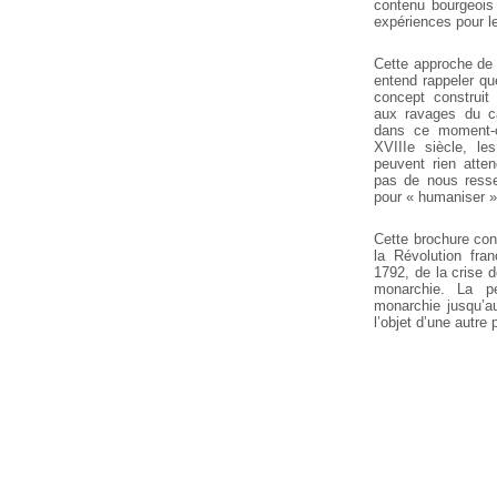
contenu bourgeois 
expériences pour l
Cette approche de l
entend rappeler qu
concept construit 
aux ravages du ca
dans ce moment-c
XVIIIe siècle, les
peuvent rien atten
pas de nous resse
pour « humaniser 
Cette brochure cons
la Révolution fra
1792, de la crise 
monarchie. La p
monarchie jusqu’a
l’objet d’une autre 