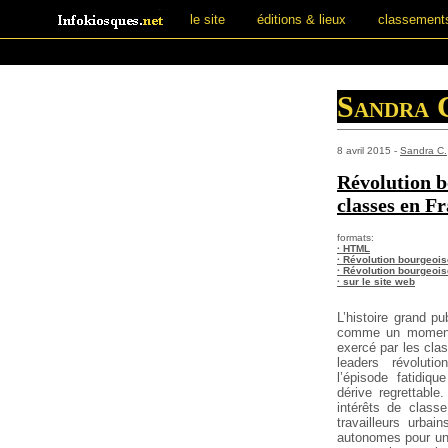
le site
éditions & lieux
classement
Sandra 
8 avril 2015 -
Sandra C.
Révolution b
classes en F
formats:
· HTML
· Révolution bourgeoise
· Révolution bourgeoise
· sur le site web
L’histoire grand pu
comme un moment 
exercé par les cla
leaders révoluti
l’épisode fatidi
dérive regrettable
intérêts de class
travailleurs urba
autonomes pour un 