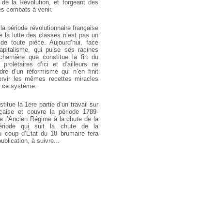
de la Révolution, et forgeant des
es combats à venir.
a période révolutionnaire française
e la lutte des classes n’est pas un
de toute pièce. Aujourd’hui, face
pitalisme, qui puise ses racines
harnière que constitue la fin du
 prolétaires d’ici et d’ailleurs ne
dre d’un réformisme qui n’en finit
rvir les mêmes recettes miracles
» ce système.
titue la 1ère partie d’un travail sur
nçaise et couvre la période 1789-
de l’Ancien Régime à la chute de la
ériode qui suit la chute de la
u coup d’État du 18 brumaire fera
publication, à suivre...