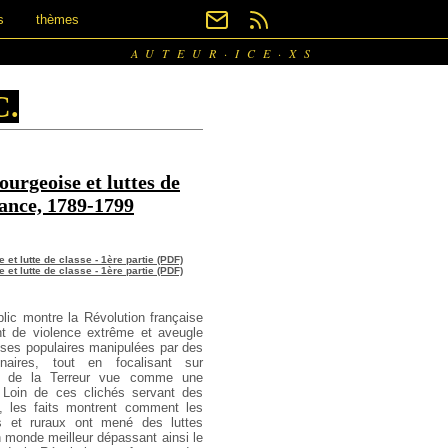
s
thèmes
AUTEUR·ICE·XS
C.
ourgeoise et luttes de
rance, 1789-1799
 et lutte de classe - 1ère partie (PDF)
 et lutte de classe - 1ère partie (PDF)
blic montre la Révolution française
de violence extrême et aveugle
sses populaires manipulées par des
onnaires, tout en focalisant sur
que de la Terreur vue comme une
. Loin de ces clichés servant des
e, les faits montrent comment les
ins et ruraux ont mené des luttes
monde meilleur dépassant ainsi le