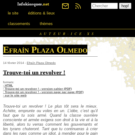
le site
éditions & lieux
classements
thèmes
AUTEUR·ICE·XS
Efraín Plaza Olmedo
14 février 2014 -
Efraín Plaza Olmedo
Trouve-toi un revolver !
formats:
· HTML
· Trouve-toi un revolver ! - version cahier (PDF)
· Trouve-toi un revolver ! - version page par page (PDF)
· sur le site web
Trouve-toi un revolver ! Le plus tôt sera le mieux.
Achète, emprunte ou voles en un. L’idée, c’est qu’il
faut que tu sois armé. Quand la classe ouvrière
consciente et armée exigera son droit à la vie et à la
liberté, alors tu verras comment les gouvernants et
les tyrans chuteront. Tant que tu continueras à crier
dans les rues comme un idiot, à mendier pour le pain