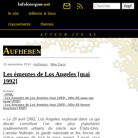
le site
éditions & lieux
classements
thèmes
AUTEUR·ICE·XS
Aufheben
13 septembre 2010 -
Aufheben
,
Mike Davis
Les émeutes de Los Angeles [mai
1992]
formats:
· HTML
· Les émeutes de Los Angeles (mai 1992) - [40p A5 page par
page] (PDF)
· Les émeutes de Los Angeles (mai 1992) - [40p A5 format
brochure] (PDF)
«
Le 29 avril 1992, Los Angeles explosait dans ce qui
devait constituer l’un des plus importants
soulèvements urbains du siècle aux États-Unis.
L’armée fédérale, la garde nationale et les forces de
police venues de tout le pays mirent 3 jours pour