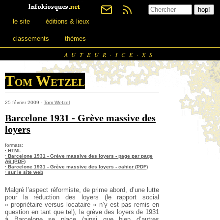
le site
éditions & lieux
classements
thèmes
AUTEUR·ICE·XS
Tom Wetzel
25 février 2009 -
Tom Wetzel
Barcelone 1931 - Grève massive des
loyers
formats:
· HTML
· Barcelone 1931 - Grève massive des loyers - page par page
A6 (PDF)
· Barcelone 1931 - Grève massive des loyers - cahier (PDF)
· sur le site web
Malgré l’aspect réformiste, de prime abord, d’une lutte
pour la réduction des loyers (le rapport social
« propriétaire versus locataire » n’y est pas remis en
question en tant que tel), la grève des loyers de 1931
à Barcelone se place (ainsi que bien d’autres