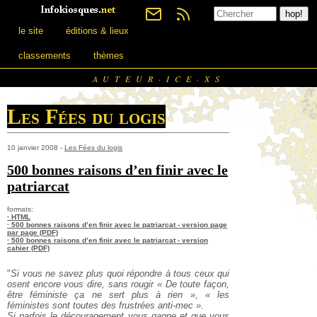
le site
éditions & lieux
classements
thèmes
AUTEUR·ICE·XS
Les Fées du logis
10 janvier 2008 -
Les Fées du logis
500 bonnes raisons d’en finir avec le
patriarcat
formats:
· HTML
· 500 bonnes raisons d’en finir avec le patriarcat - version page
par page (PDF)
· 500 bonnes raisons d’en finir avec le patriarcat - version
cahier (PDF)
"
Si vous ne savez plus quoi répondre à tous ceux qui
osent encore vous dire, sans rougir « De toute façon,
être féministe ça ne sert plus à rien », « les
féministes sont toutes des frustrées anti-mec ».
Si parfois le découragement vous gagne et que vous