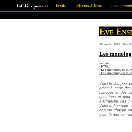
le site
éditions & lieux
classement
Eve Ens
30 janvier 2008 -
Eve En
Les monolog
formats:
· HTML
· Les monologues du v
· Les monologues du va
Voici le lieu pour 
grâce à ceux des
histoires et des p
questions et pour 
s’affranchir des m
Voici le lieu pour 
comme chacun sait,
c’est le mot qui re