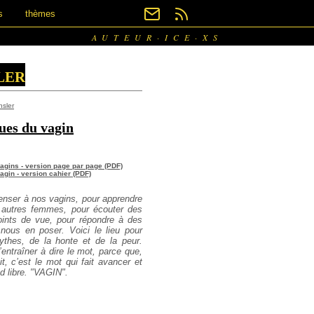
s
thèmes
AUTEUR·ICE·XS
ler
sler
ues du vagin
agins - version page par page (PDF)
gin - version cahier (PDF)
penser à nos vagins, pour apprendre
 autres femmes, pour écouter des
oints de vue, pour répondre à des
nous en poser. Voici le lieu pour
ythes, de la honte et de la peur.
s’entraîner à dire le mot, parce que,
 c’est le mot qui fait avancer et
nd libre. "VAGIN".