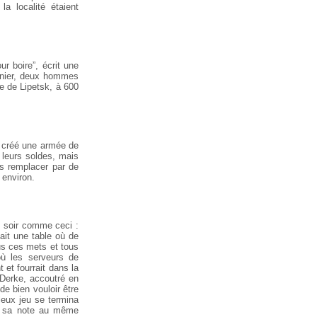
a localité étaient
r boire”, écrit une
ernier, deux hommes
le de Lipetsk, à 600
it créé une armée de
leurs soldes, mais
les remplacer par de
 environ.
 soir comme ceci :
ait une table où de
us ces mets et tous
où les serveurs de
 et fourrait dans la
, Derke, accoutré en
 de bien vouloir être
lleux jeu se termina
er sa note au même