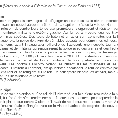
u (
Notes pour servir à l’Histoire de la Commune de Paris en 1871
)
les
nement japonais envisageait de dégorger une partie du trafic aérien encombran
uisant un nouvel aéroport à 60 km de la capitale, près de la ville de Narita
efusent de vendre leurs terres aux promoteurs, s’organisent et résistent pas
 nombreux militants d’extrême-gauche. Au fur et à mesure que les tra
ont plus sévères. Des tours de béton et en acier sont construites sur la f
que fois, la police doit livrer de véritables assauts pour démolir les édifices.
nq jours avant l’inauguration officielle de l’aéroport, une nouvelle tour a
sans et de militants qui repoussèrent la police avec des pierres et des flèc
s sous-marins. Tandis que la police achemine ses troupes, l’extrême-ga
anche matin, 14 000 policiers font face à 200 000 manifestants. Les uns 
e barres de fer et de longs bambous de bois, parfaitement prêts pou
lent. Les cocktails Molotov volent, se brisent sur les bulldozers et les
ôtés. Profitant du combat, six gauchistes escaladent la tour de contrôle par
enfuient et se réfugient sur le toit. Un hélicoptère viendra les délivrer, mais 
t, les installations et le reste.
78 (
Libération
)
ri râpé
ue ce soit la version du Conseil de l’Université, est loin d’être retournée à la 
ui, fut forcé de s’en rendre compte, fit quelques menaces pour reprendre la
terait plainte que contre X alors qu’il avait de nombreux noms sous la main. A c
 d’eau minérale mélangée avec de la viande hachée, de poignées de couvert
 de céleri râpé”.
La Repubblica
)