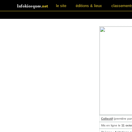
le site
éditions & lieux
classement
Collectif
(première par
Mis en ligne le
11 oct