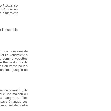
ste ! Dans ce
distribuer en
s espéraient
e l’ensemble
le, une douzaine de
el ils vendraient à
ton, comme vedettes
e thème du jour ils
ises en vente pour à
 capitale jusqu’à ce
haque opération, ils
 loué une maison ou
 la banque au télex
 pays étranger. Les
e montant de l’ordre