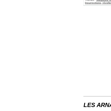
Thèmes :
Agitations 
Insurrections, révolt
LES AR