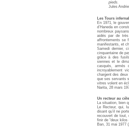
pieds.
Jules Andrie
Les Tours inferna
En 1971, le gouver
d’Haneda en constr
nombreux paysans r
aidés par de très
affrontements se f
manifestants, et cha
Samedi dernier, ci
cinquantaine de pay
grâce à des fusil
siennes et le dim
casqués, armés d
incroyablement vio
chargent des deux c
que ses servants s’
vitres volent en écla
Narita, 28 mars 19
Un recteur au céle
La situation, bien q
Le Recteur, qui, l
disant qu’il ne por
recouvert de tout,
finir de “deux kilos
Ban, 31 mai 1977 (