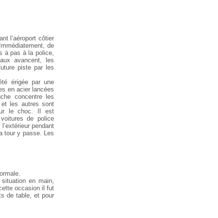
t l’aéroport côtier
. Immédiatement, de
 à pas à la police,
vaux avancent, les
uture piste par les
 été érigée par une
hes en acier lancées
uche concentre les
et les autres sont
r le choc. Il est
 voitures de police
 l’extérieur pendant
la tour y passe. Les
normale.
 situation en main,
ette occasion il fut
s de table, et pour