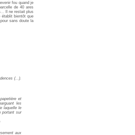
evenir fou quand je
parcelle de 40 ares
.. Il ne restait plus
établit bientôt que
 pour sans doute la
dences (...).
 papetière et
narguant les
e laquelle le
 portant sur
)
eusement aux