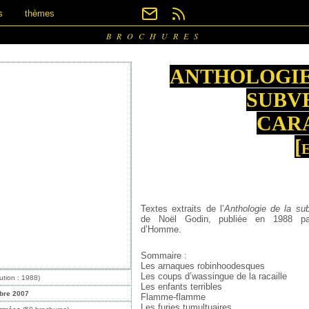
s
thèmes
BROCHURES
ANTHOLOGIE
SUBV
CAR
[
Textes extraits de l’
Anthologie de la su
de Noël Godin, publiée en 1988 par
d’Homme.
Sommaire :
Les arnaques robinhoodesques
Les coups d’wassingue de la racaille
ution : 1988)
Les enfants terribles
obre 2007
Flamme-flamme
Les furies tumultuaires