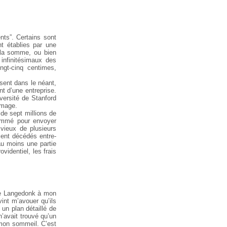
nts”. Certains sont
t établies par une
 la somme, ou bien
infinitésimaux des
ingt-cinq centimes,
ssent dans le néant,
nt d’une entreprise.
versité de Stanford
ômage.
 de sept millions de
grammé pour envoyer
vieux de plusieurs
ient décédés entre-
 au moins une partie
videntiel, les frais
 de Langedonk à mon
vint m’avouer qu’ils
s un plan détaillé de
n’avait trouvé qu’un
 mon sommeil. C’est