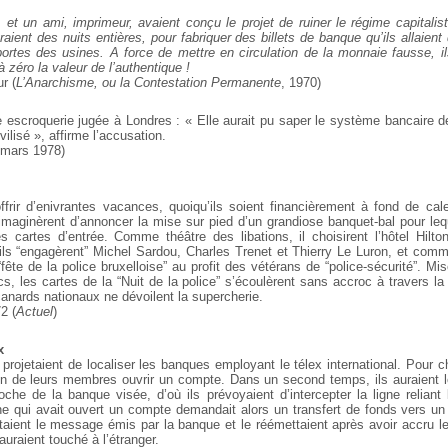
, et un ami, imprimeur, avaient conçu le projet de ruiner le régime capitali
raient des nuits entières, pour fabriquer des billets de banque qu’ils allaient 
portes des usines. A force de mettre en circulation de la monnaie fausse, il
à zéro la valeur de l’authentique !
r (
L’Anarchisme, ou la Contestation Permanente
, 1970)
 escroquerie jugée à Londres : « Elle aurait pu saper le système bancaire d
ilisé », affirme l’accusation.
 mars 1978)
ffrir d’enivrantes vacances, quoiqu’ils soient financièrement à fond de ca
aginèrent d’annoncer la mise sur pied d’un grandiose banquet-bal pour lequ
s cartes d’entrée. Comme théâtre des libations, il choisirent l’hôtel Hil
 ils “engagèrent” Michel Sardou, Charles Trenet et Thierry Le Luron, et comm
fête de la police bruxelloise” au profit des vétérans de “police-sécurité”. M
s, les cartes de la “Nuit de la police” s’écoulèrent sans accroc à travers la
canards nationaux ne dévoilent la supercherie.
2 (
Actuel
)
x
os projetaient de localiser les banques employant le télex international. Pour c
un de leurs membres ouvrir un compte. Dans un second temps, ils auraient
che de la banque visée, d’où ils prévoyaient d’intercepter la ligne reliant
ne qui avait ouvert un compte demandait alors un transfert de fonds vers un
ptaient le message émis par la banque et le réémettaient après avoir accru l
auraient touché à l’étranger.