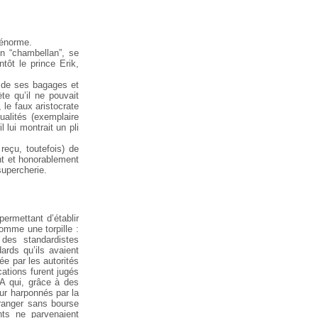
 énorme.
n “chambellan”, se
tôt le prince Erik,
s, de ses bagages et
te qu’il ne pouvait
 le faux aristocrate
alités (exemplaire
l lui montrait un pli
reçu, toutefois) de
ent et honorablement
supercherie.
permettant d’établir
comme une torpille :
des standardistes
ards qu’ils avaient
e par les autorités
cations furent jugés
SA qui, grâce à des
our harponnés par la
tranger sans bourse
ants ne parvenaient