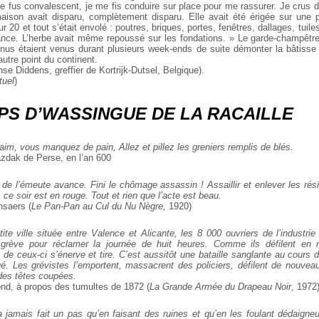
je fus convalescent, je me fis conduire sur place pour me rassurer. Je crus d
aison avait disparu, complètement disparu. Elle avait été érigée sur une 
20 et tout s’était envolé : poutres, briques, portes, fenêtres, dallages, tuiles.
ance. L’herbe avait même repoussé sur les fondations. » Le garde-champêtre 
nnus étaient venus durant plusieurs week-ends de suite démonter la bâtisse
autre point du continent.
se Diddens, greffier de Kortrijk-Dutsel, Belgique).
tuel
)
PS D’WASSINGUE DE LA RACAILLE
aim, vous manquez de pain,
Allez et pillez les greniers remplis de blés.
dak de Perse, en l’an 600
e l’émeute avance. Fini le chômage assassin ! Assaillir et enlever les rési
ce soir est en rouge. Tout et rien que l’acte est beau.
saers (
Le Pan-Pan au Cul du Nu Nègre,
1920)
ite ville située entre Valence et Alicante, les 8 000 ouvriers de l’industrie
t grève pour réclamer la journée de huit heures. Comme ils défilent en 
n de ceux-ci s’énerve et tire. C’est aussitôt une bataille sanglante au cours d
ué. Les grévistes l’emportent, massacrent des policiers, défilent de nouveau
des têtes coupées.
nd, à propos des tumultes de 1872 (
La Grande Armée du Drapeau Noir
, 1972
n’a jamais fait un pas qu’en faisant des ruines et qu’en les foulant dédaign