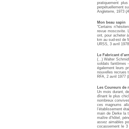
pratiquement plus
perpétuellement sur
Angleterre, 1973 (
A
Mon beau sapin
“Certains n’hésite
revue moscovite.
L
ont, pour acheter à
km au sud-est de M
URSS, 3 avril 1978
Le Fabricant d’a
(...) Walter Schmid
soldats fantômes 
également leurs pri
nouvelles recrues 
RFA, 2 avril 1977 (
Les Coureurs de 
Un mois durant, d
dînant le plus chi
nombreux convives 
ces magnums allai
l’établissement éta
main de Derke la tr
maître d’hôtel, péné
assez aimables pour
cocassement le 3 