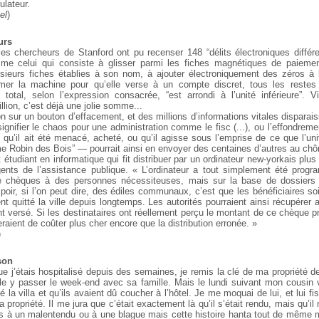
lateur.
el
)
urs
 les chercheurs de Stanford ont pu recenser 148 “délits électroniques différe
me celui qui consiste à glisser parmi les fiches magnétiques de paiemen
sieurs fiches établies à son nom, à ajouter électroniquement des zéros à
er la machine pour qu’elle verse à un compte discret, tous les restes 
 total, selon l’expression consacrée, “est arrondi à l’unité inférieure”. V
illion, c’est déjà une jolie somme...
 sur un bouton d’effacement, et des millions d’informations vitales disparai
ignifier le chaos pour une administration comme le fisc (...), ou l’effondreme
’il ait été menacé, acheté, ou qu’il agisse sous l’emprise de ce que l’uni
me Robin des Bois” — pourrait ainsi en envoyer des centaines d’autres au ch
tudiant en informatique qui fit distribuer par un ordinateur new-yorkais plus
gents de l’assistance publique. « L’ordinateur a tout simplement été pro
le chèques à des personnes nécessiteuses, mais sur la base de dossiers 
poir, si l’on peut dire, des édiles communaux, c’est que les bénéficiaires so
nt quitté la ville depuis longtemps. Les autorités pourraient ainsi récupérer
t versé. Si les destinataires ont réellement perçu le montant de ce chèque pro
raient de coûter plus cher encore que la distribution erronée. »
)
son
ue j’étais hospitalisé depuis des semaines, je remis la clé de ma propriété
ille y passer le week-end avec sa famille. Mais le lundi suivant mon cousin 
 la villa et qu’ils avaient dû coucher à l’hôtel. Je me moquai de lui, et lui fi
 propriété. Il me jura que c’était exactement là qu’il s’était rendu, mais qu’il 
rus à un malentendu ou à une blague mais cette histoire hanta tout de même