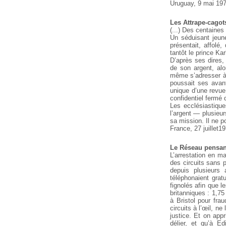
Uruguay, 9 mai 197
Les Attrape-cagot
(...) Des centaine
Un séduisant jeun
présentait, affolé
tantôt le prince K
D’après ses dires, 
de son argent, alo
même s’adresser à 
poussait ses avan
unique d’une revue q
confidentiel fermé
Les ecclésiastique
l’argent — plusieur
sa mission. Il ne 
France, 27 juillet19
Le Réseau pensan
L’arrestation en ma
des circuits sans p
depuis plusieurs
téléphonaient grat
fignolés afin que 
britanniques : 1,75
à Bristol pour fra
circuits à l’œil, n
justice. Et on app
délier, et qu’à Ed