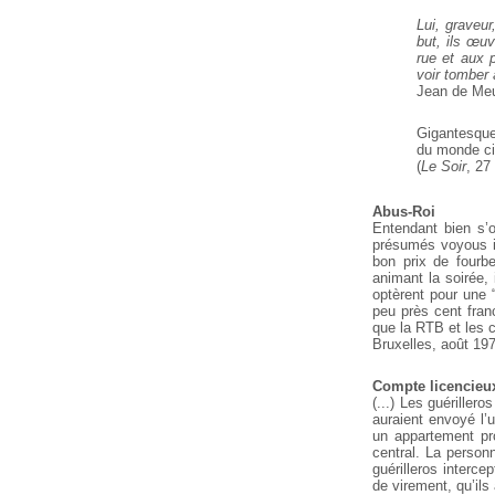
Lui, graveur
but, ils œuv
rue et aux 
voir tomber 
Jean de Meu
Gigantesque
du monde civ
(
Le Soir
, 27
Abus-Roi
Entendant bien s’o
présumés voyous im
bon prix de fourbe
animant la soirée,
optèrent pour une “
peu près cent franc
que la RTB et les 
Bruxelles, août 197
Compte licencieu
(...) Les guériller
auraient envoyé l’
un appartement pro
central. La person
guérilleros interce
de virement, qu’ils 