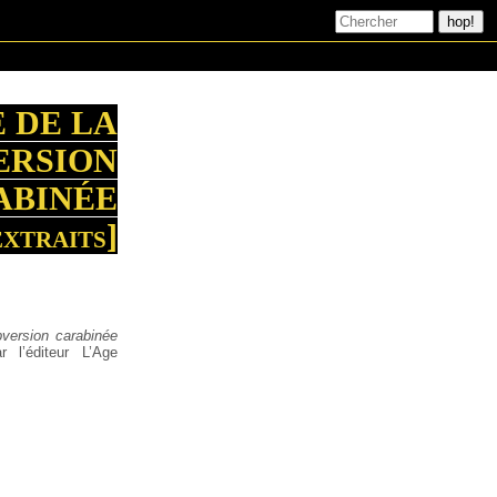
 DE LA
ERSION
ABINÉE
extraits]
bversion carabinée
 l’éditeur L’Age