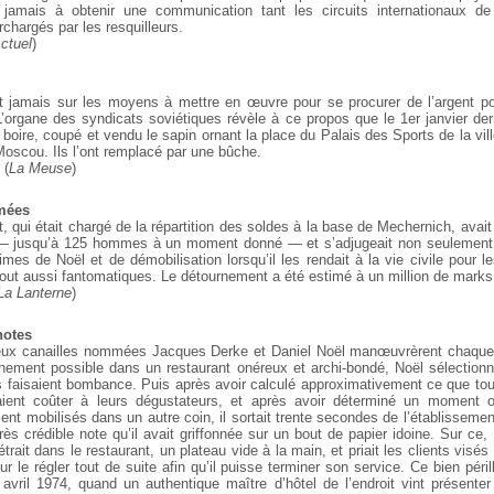
 jamais à obtenir une communication tant les circuits internationaux de l
chargés par les resquilleurs.
ctuel
)
nt jamais sur les moyens à mettre en œuvre pour se procurer de l’argent pou
’organe des syndicats soviétiques révèle à ce propos que le 1er janvier d
 boire, coupé et vendu le sapin ornant la place du Palais des Sports de la vil
oscou. Ils l’ont remplacé par une bûche.
 (
La Meuse
)
rmées
t, qui était chargé de la répartition des soldes à la base de Mechernich, ava
— jusqu’à 125 hommes à un moment donné — et s’adjugeait non seulement 
mes de Noël et de démobilisation lorsqu’il les rendait à la vie civile pour 
tout aussi fantomatiques. Le détournement a été estimé à un million de marks
La Lanterne
)
notes
eux canailles nommées Jacques Derke et Daniel Noël manœuvrèrent chaque
chement possible dans un restaurant onéreux et archi-bondé, Noël sélectionn
faisaient bombance. Puis après avoir calculé approximativement ce que to
ent coûter à leurs dégustateurs, et après avoir déterminé un moment 
ient mobilisés dans un autre coin, il sortait trente secondes de l’établissement
ès crédible note qu’il avait griffonnée sur un bout de papier idoine. Sur ce
trait dans le restaurant, un plateau vide à la main, et priait les clients visés
 le régler tout de suite afin qu’il puisse terminer son service. Ce bien péri
avril 1974, quand un authentique maître d’hôtel de l’endroit vint présent