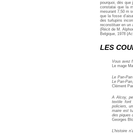
pourquoi, dès que 
constatai que la m
mesurant 7,50 m sur 
que la fosse d’ais
des turlupins inco
reconstituer en un 
(Récit de M. Alphon
Belgique, 1978 (
Ac
LES COU
Vous avez f
Le mage Maz
Le Pan-Pan d
Le Pan-Pan, 
Clément Pan
A Alcoy, pet
textile fon
policiers, u
maire est t
des piques 
Georges Blo
L’histoire 