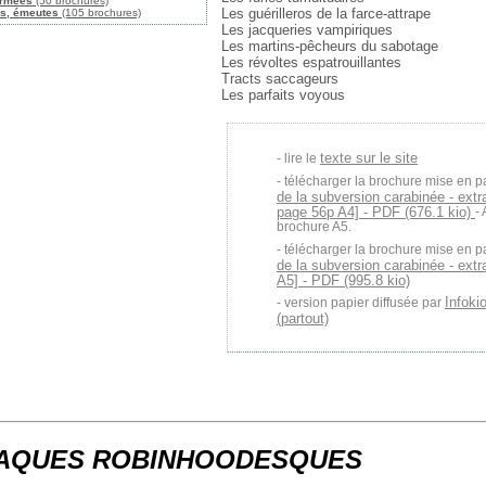
armées
(50 brochures)
Les guérilleros de la farce-attrape
es, émeutes
(105 brochures)
Les jacqueries vampiriques
Les martins-pêcheurs du sabotage
Les révoltes espatrouillantes
Tracts saccageurs
Les parfaits voyous
texte sur le site
lire le
télécharger la brochure mise en p
de la subversion carabinée - extr
page 56p A4] - PDF (676.1 kio)
-
brochure A5.
télécharger la brochure mise en p
de la subversion carabinée - extra
A5] - PDF (995.8 kio)
Infoki
version papier diffusée par
(partout)
NAQUES ROBINHOODESQUES