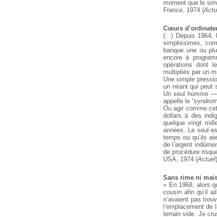
moment que le simu
France, 1974 (
Actu
Cœurs d’ordinate
(...) Depuis 1964,
simplissimes, com
banque une ou plu
encore à programm
opérations dont le
multipliés par un m
Une simple pression
un néant qui peut s
Un seul homme — qu
appelle le “syndro
Ou agir comme cet é
dollars à des indi
quelque vingt mil
années. Le seul es
temps ou qu’ils aie
de l’argent indûmen
de procédure risque
USA, 1974 (
Actuel
Sans rime ni mai
« En 1968, alors q
cousin afin qu’il a
n’avaient pas trouvé
l’emplacement de la
terrain vide. Je c