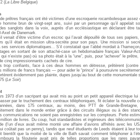
2 (
La Libre Belgique
)
s
s de prêtres français ont été victimes d’une escroquerie rocambolesque assez
e homme brun de vingt-sept ans, suivi par un personnage qu’il appelait so
, des sanglots dans la voix, auprès d’un ecclésiastique en déclarant être tan
arl-Axel de Danemark.
il venait d’être victime d’un escroc qui l’avait dépouillé de tous ses papier
rs qu’il était en mission ultra-secrète pour son pays. Une mission si secrè
ses services diplomatiques...
S’il constatait que l’abbé mordait à l’hameçon,
tages en sortant de son attaché-case un hebdomadaire français Valeur-Actu
ui n’existe pas) où sa photo était à la “une”, puis, pour “achever” le prêtre, i
 de cinq impressionnants cachets de cire.
s trop confiants, face à ces deux hommes en détresse, prêtèrent (contre 
s millions de francs français — pour aider le “prince” à poursuivre secrètem
portèrent évidemment pas plainte, dupes jusqu’au bout de cette monumentale 
75 (
Le Soir
)
t
rs 1973 d’un sacripant qui avait mis au point un petit appareil électrique lui 
asser par le truchement des centraux téléphoniques, fit éclater la nouvelle 
 années, dans 175 centraux, au moins, des PTT de Grande-Bretagne, 
uitement dans le monde entier grâce à des circuits illégaux ou à des stand
les communications ne soient pas enregistrées sur les compteurs. Perte estimé
 million de livres. Du coup, huit standardistes et ingénieurs des télécommuni
ude (l’un d’eux avait même monté une affaire d’avions affrétés avec les U
e lui coûtait pas un penny), tandis que neuf étudiants de Leeds étaient à leur t
rit bientôt que la moitié de la ville de Bath savait comment téléphoner à l’é
imbourg la filouterie avait pris de telles proportions que les rares pay