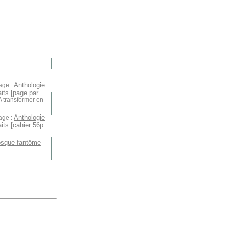
Anthologie
age :
aits [page par
 A transformer en
Anthologie
age :
its [cahier 56p
osque fantôme