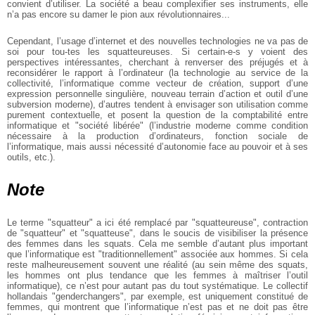
convient d’utiliser. La société
a beau complexifier ses instruments, elle
n’a pas encore su damer le pion aux
révolutionnaires...
Cependant, l’usage d’internet et des nouvelles technologies ne va pas de
soi
pour tou-tes les squatteureuses. Si certain-e-s y voient des
perspectives
intéressantes, cherchant à renverser des préjugés et à
reconsidérer le rapport
à l’ordinateur (la technologie au service de la
collectivité, l’informatique
comme vecteur de création, support d’une
expression personnelle singulière,
nouveau terrain d’action et outil d’une
subversion moderne), d’autres tendent à
envisager son utilisation comme
purement contextuelle, et posent la question de
la comptabilité entre
informatique et "société libérée" (l’industrie moderne
comme condition
nécessaire à la production d’ordinateurs, fonction sociale de
l’informatique, mais aussi nécessité d’autonomie face au pouvoir et à ses
outils, etc.).
Note
Le terme "squatteur" a ici été remplacé par "squatteureuse", contraction
de
"squatteur" et "squatteuse", dans le soucis de visibiliser la présence
des
femmes dans les squats. Cela me semble d’autant plus important
que
l’informatique est "traditionnellement" associée aux hommes. Si cela
reste
malheureusement souvent une réalité (au sein même des squats,
les hommes ont
plus tendance que les femmes à maîtriser l’outil
informatique), ce n’est pour
autant pas du tout systématique. Le collectif
hollandais "genderchangers", par
exemple, est uniquement constitué de
femmes, qui montrent que l’informatique
n’est pas et ne doit pas être