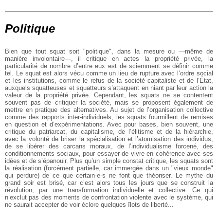
Politique
Bien que tout squat soit "politique", dans la mesure ou —même de
manière
involontaire—, il critique en actes la propriété privée, la
particularité de
nombre d’entre eux est de sciemment se définir comme
tel. Le squat est alors
vécu comme un lieu de rupture avec l’ordre social
et les institutions, comme le
refus de la société capitaliste et de l’État,
auxquels squatteuses et
squatteurs s’attaquent en niant par leur action la
valeur de la propriété
privée. Cependant, les squats ne se contentent
souvent pas de critiquer la
société, mais se proposent également de
mettre en pratique des alternatives. Au
sujet de l’organisation collective
comme des rapports inter-individuels, les
squats fourmillent de remises
en question et d’expérimentations. Avec pour
bases, bien souvent, une
critique du patriarcat, du capitalisme, de l’élitisme
et de la hiérarchie,
avec la volonté de briser la spécialisation et
l’atomisation des individus,
de se libérer des carcans moraux, de
l’individualisme forcené, des
conditionnements sociaux, pour essayer de vivre
en cohérence avec ses
idées et de s’épanouir. Plus qu’un simple constat
critique, les squats sont
la réalisation (forcément partielle, car immergée
dans un "vieux monde"
qui perdure) de ce que certain-e-s ne font que théoriser.
Le mythe du
grand soir est brisé, car c’est alors tous les jours que se
construit la
révolution, par une transformation individuelle et collective. Ce
qui
n’exclut pas des moments de confrontation violente avec le système, qui
ne
saurait accepter de voir éclore quelques îlots de liberté...