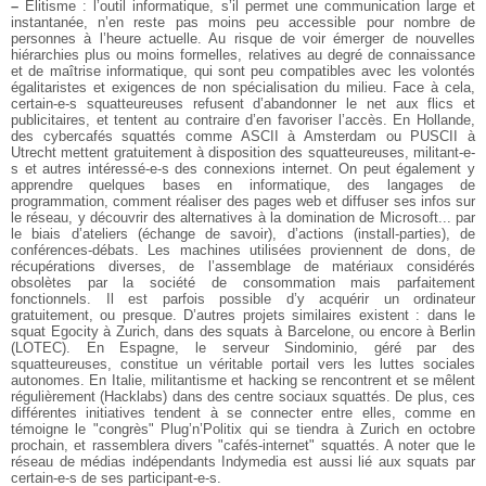
–
Élitisme : l’outil informatique, s’il permet une communication large et
instantanée, n’en reste pas moins peu accessible pour nombre de
personnes à
l’heure actuelle. Au risque de voir émerger de nouvelles
hiérarchies plus ou
moins formelles, relatives au degré de connaissance
et de maîtrise
informatique, qui sont peu compatibles avec les volontés
égalitaristes et
exigences de non spécialisation du milieu. Face à cela,
certain-e-s
squatteureuses refusent d’abandonner le net aux flics et
publicitaires, et
tentent au contraire d’en favoriser l’accès. En Hollande,
des cybercafés
squattés comme ASCII à Amsterdam ou PUSCII à
Utrecht mettent gratuitement à
disposition des squatteureuses, militant-e-
s et autres intéressé-e-s des
connexions internet. On peut également y
apprendre quelques bases en
informatique, des langages de
programmation, comment réaliser des pages web et
diffuser ses infos sur
le réseau, y découvrir des alternatives à la domination
de Microsoft... par
le biais d’ateliers (échange de savoir), d’actions
(install-parties), de
conférences-débats. Les machines utilisées proviennent de
dons, de
récupérations diverses, de l’assemblage de matériaux considérés
obsolètes par la société de consommation mais parfaitement
fonctionnels. Il est
parfois possible d’y acquérir un ordinateur
gratuitement, ou presque. D’autres
projets similaires existent : dans le
squat Egocity à Zurich, dans des squats à
Barcelone, ou encore à Berlin
(LOTEC). En Espagne, le serveur Sindominio, géré
par des
squatteureuses, constitue un véritable portail vers les luttes sociales
autonomes. En Italie, militantisme et hacking se rencontrent et se mêlent
régulièrement (Hacklabs) dans des centre sociaux squattés. De plus, ces
différentes initiatives tendent à se connecter entre elles, comme en
témoigne
le "congrès" Plug’n’Politix qui se tiendra à Zurich en octobre
prochain, et
rassemblera divers "cafés-internet" squattés. A noter que le
réseau de médias
indépendants Indymedia est aussi lié aux squats par
certain-e-s de ses
participant-e-s.