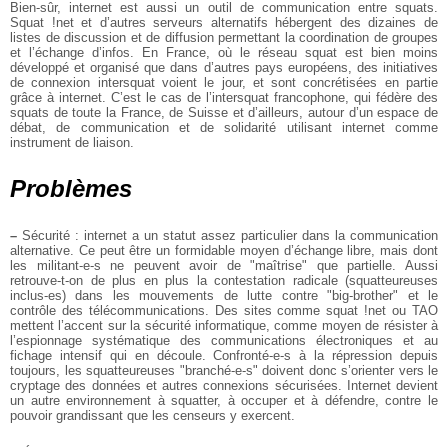
Bien-sûr, internet est aussi un outil de communication entre squats.
Squat !net
et d’autres serveurs alternatifs hébergent des dizaines de
listes de discussion
et de diffusion permettant la coordination de groupes
et l’échange d’infos. En
France, où le réseau squat est bien moins
développé et organisé que dans
d’autres pays européens, des initiatives
de connexion intersquat voient le
jour, et sont concrétisées en partie
grâce à internet. C’est le cas de
l’intersquat francophone, qui fédère des
squats de toute la France, de Suisse
et d’ailleurs, autour d’un espace de
débat, de communication et de solidarité
utilisant internet comme
instrument de liaison.
Problèmes
–
Sécurité : internet a un statut assez particulier dans la communication
alternative. Ce peut être un formidable moyen d’échange libre, mais dont
les
militant-e-s ne peuvent avoir de "maîtrise" que partielle. Aussi
retrouve-t-on
de plus en plus la contestation radicale (squatteureuses
inclus-es) dans les
mouvements de lutte contre "big-brother" et le
contrôle des télécommunications.
Des sites comme squat !net ou TAO
mettent l’accent sur la sécurité informatique,
comme moyen de résister à
l’espionnage systématique des communications
électroniques et au
fichage intensif qui en découle. Confronté-e-s à la
répression depuis
toujours, les squatteureuses "branché-e-s" doivent donc
s’orienter vers le
cryptage des données et autres connexions sécurisées.
Internet devient
un autre environnement à squatter, à occuper et à défendre,
contre le
pouvoir grandissant que les censeurs y exercent.