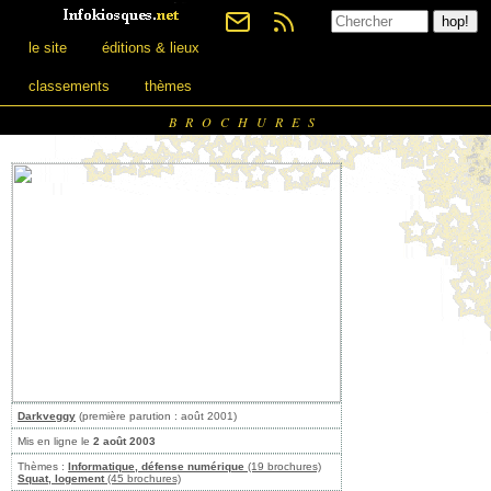
le site
éditions & lieux
classements
thèmes
BROCHURES
Darkveggy
(première parution : août 2001)
Mis en ligne le
2 août 2003
Thèmes :
Informatique, défense numérique
(19 brochures)
Squat, logement
(45 brochures)