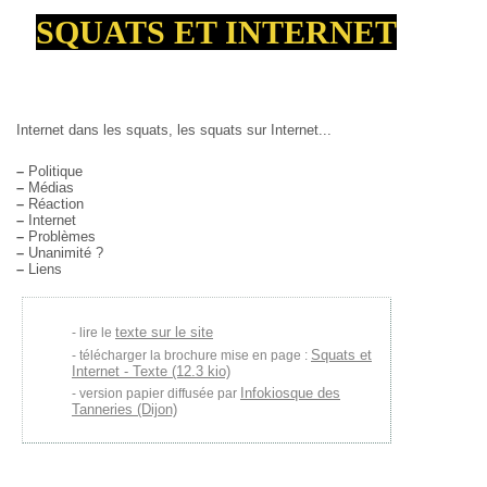
SQUATS ET INTERNET
Internet dans les squats, les squats sur Internet...
–
Politique
–
Médias
–
Réaction
–
Internet
–
Problèmes
–
Unanimité ?
–
Liens
texte sur le site
lire le
Squats et
télécharger la brochure mise en page :
Internet - Texte (12.3 kio)
Infokiosque des
version papier diffusée par
Tanneries (Dijon)