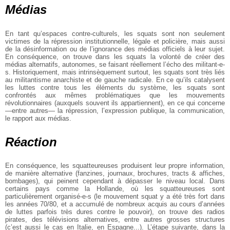
Médias
En tant qu’espaces contre-culturels, les squats sont non seulement
victimes de
la répression institutionnelle, légale et policière, mais aussi
de la
désinformation ou de l’ignorance des médias officiels à leur sujet.
En
conséquence, on trouve dans les squats la volonté de créer des
médias
alternatifs, autonomes, se faisant réellement l’écho des militant-e-
s.
Historiquement, mais intrinsèquement surtout, les squats sont très liés
au
militantisme anarchiste et de gauche radicale. En ce qu’ils catalysent
les
luttes contre tous les éléments du système, les squats sont
confrontés aux
mêmes problématiques que les mouvements
révolutionnaires (auxquels souvent ils
appartiennent), en ce qui concerne
—entre autres— la répression, l’expression
publique, la communication,
le rapport aux médias.
Réaction
En conséquence, les squatteureuses produisent leur propre information,
de manière
alternative (fanzines, journaux, brochures, tracts & affiches,
bombages), qui
peinent cependant à dépasser le niveau local. Dans
certains pays comme la
Hollande, où les squatteureuses sont
particulièrement organisé-e-s (le
mouvement squat y a été très fort dans
les années 70/80, et a accumulé de
nombreux acquis au cours d’années
de luttes parfois très dures contre le
pouvoir), on trouve des radios
pirates, des télévisions alternatives, entre
autres grosses structures
(c’est aussi le cas en Italie, en Espagne...).
L’étape suivante, dans la