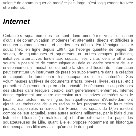
volonté de communiquer de manière plus large, s’est
logiquement trouvée
être internet.
Internet
Certain-e-s squatteureuses se sont donc orienté-e-s vers l’utilisation
d’outils
de communication "modernes" et alternatifs, directs et difficiles à
censurer
comme internet, et ce dès ses débuts. En témoigne le site
squat !net, en ligne
depuis 1997, qui héberge quantité de pages de
squats, de squatteuses et
squatteurs, ou autres groupes politiques,
initiatives alternatives lié-e-s aux
squats. Très visité, ce site offre aux
squats la possibilité de communiquer au
delà du cadre restreint de leur
environnement immédiat, ce qui outre la stricte
diffusion de l’information
peut constituer un instrument de pression
supplémentaire dans la création
de rapports de force entre les occupant-e-s et
les autorités. Ses
volumineuses archives de documents (tracts, brèves, livres,
essais, etc.)
permettent également à qui en a la curiosité de découvrir les
squats hors
des clichés dans lesquels ceux-ci sont généralement enfermés.
Internet
donne également une autre dimension aux initiatives orientées vers le
local : aux textes mis en ligne, les squatteureuses d’Amsterdam ont
ajouté les
émissions de leurs radios et les programmes de leurs télés
pirates, disponibles
en direct. En France, les squats de Dijon rendent
compte de leur actualité,
entre autres actions militantes, par le biais d’une
liste de diffusion (la
malokaliste) et d’un site web. La page des
squatteureuses de Lille, quant à
elle, propose notamment un historique
des occupations lilloises ainsi qu’un
guide du squat.