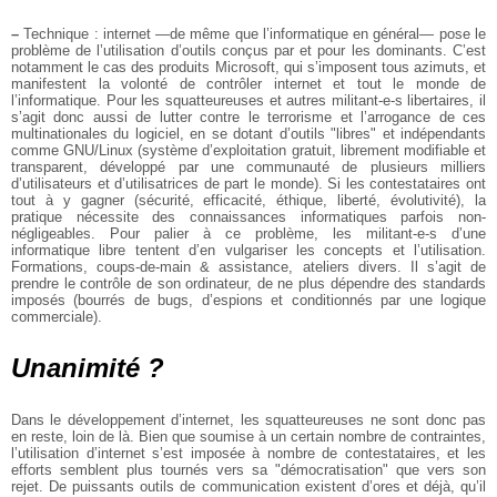
–
Technique : internet —de même que l’informatique en général— pose le
problème
de l’utilisation d’outils conçus par et pour les dominants. C’est
notamment le
cas des produits Microsoft, qui s’imposent tous azimuts, et
manifestent la
volonté de contrôler internet et tout le monde de
l’informatique. Pour les
squatteureuses et autres militant-e-s libertaires, il
s’agit donc aussi de
lutter contre le terrorisme et l’arrogance de ces
multinationales du logiciel,
en se dotant d’outils "libres" et indépendants
comme GNU/Linux (système
d’exploitation gratuit, librement modifiable et
transparent, développé par une
communauté de plusieurs milliers
d’utilisateurs et d’utilisatrices de part le
monde). Si les contestataires ont
tout à y gagner (sécurité, efficacité,
éthique, liberté, évolutivité), la
pratique nécessite des connaissances
informatiques parfois non-
négligeables. Pour palier à ce problème, les
militant-e-s d’une
informatique libre tentent d’en vulgariser les concepts et
l’utilisation.
Formations, coups-de-main & assistance, ateliers divers. Il
s’agit de
prendre le contrôle de son ordinateur, de ne plus dépendre des
standards
imposés (bourrés de bugs, d’espions et conditionnés par une logique
commerciale).
Unanimité ?
Dans le développement d’internet, les squatteureuses ne sont donc pas
en reste,
loin de là. Bien que soumise à un certain nombre de contraintes,
l’utilisation
d’internet s’est imposée à nombre de contestataires, et les
efforts semblent
plus tournés vers sa "démocratisation" que vers son
rejet. De puissants outils
de communication existent d’ores et déjà, qu’il