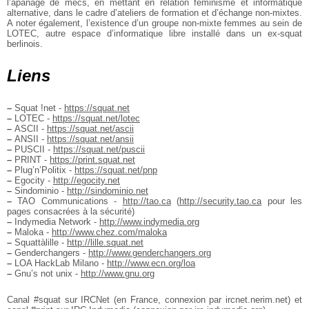
l’apanage de mecs, en mettant en relation
féminisme et informatique
alternative, dans le cadre d’ateliers de formation et
d’échange non-mixtes.
A noter également, l’existence d’un groupe non-mixte
femmes au sein de
LOTEC, autre espace d’informatique libre installé dans un
ex-squat
berlinois.
Liens
–
Squat !net -
https://squat.net
–
LOTEC -
https://squat.net/lotec
–
ASCII -
https://squat.net/ascii
–
ANSII -
https://squat.net/ansii
–
PUSCII -
https://squat.net/puscii
–
PRINT -
https://print.squat.net
–
Plug’n’Politix -
https://squat.net/pnp
–
Egocity -
http://egocity.net
–
Sindominio -
http://sindominio.net
–
TAO Communications -
http://tao.ca
(
http://security.tao.ca
pour les
pages consacrées à la sécurité)
–
Indymedia Network -
http://www.indymedia.org
–
Maloka -
http://www.chez.com/maloka
–
Squattàlille -
http://lille.squat.net
–
Genderchangers -
http://www.genderchangers.org
–
LOA HackLab Milano -
http://www.ecn.org/loa
–
Gnu’s not unix -
http://www.gnu.org
Canal #squat sur IRCNet
(en France, connexion par ircnet.nerim.net) et