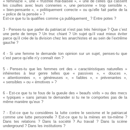
« féminazie », une « frustrée mal-baisée », « une de celles qui cassent
les couilles avec leurs conneries », une personne « trop sensible »,
« bien-pensante », « politiquement correcte » ou qu’elle fait partie de la
« police de la pensée » ?
Est-ce que tu la qualifies comme ça publiquement_ ? Entre potes ?
3 - Penses-tu que parler du patriarcat n’est pas très héroïque ? Que c’est
une perte de temps ? Un truc chiant ? Un sujet qu’il vaut mieux éviter
parce qu’il crée de la division chez les anarchistes et au sein de l’extrême
gauche ?
4 - Si une femme te demande ton opinion sur un sujet, penses-tu que
c’est parce qu’elle n’y connaît rien ?
5 - Penses-tu que les femmes ont des « caractéristiques naturelles »
inhérentes à leur genre telles que « passives », « douces »,
« attentionnées », « généreuses », « faibles », « prévenantes »,
« sensibles » ou « émotives » ?
6 - Est-ce que tu te fous de la gueule des « beaufs virils » ou des mecs
« typiques » sans jamais te demander si tu ne te comportes pas de la
même manière qu’eux ?
7 - Est-ce que tu considères la lutte contre le sexisme et le patriarcat
comme une lutte personnelle ? Est-ce que tu la mènes en toi-même ?
Dans tes relations ? Dans la société ? Au travail ? Dans la scène
underground ? Dans les institutions ?