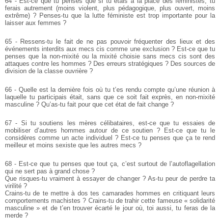
64 - Est-ce que tu penses que si tu étais à la place des féministes, tu
ferais autrement (moins violent, plus pédagogique, plus ouvert, moins
extrême) ? Penses-tu que la lutte féministe est trop importante pour la
laisser aux femmes ?
65 - Ressens-tu le fait de ne pas pouvoir fréquenter des lieux et des
événements interdits aux mecs cis comme une exclusion ? Est-ce que tu
penses que la non-mixité ou la mixité choisie sans mecs cis sont des
attaques contre les hommes ? Des erreurs stratégiques ? Des sources de
division de la classe ouvrière ?
66 - Quelle est la dernière fois où tu t’es rendu compte qu’une réunion à
laquelle tu participais était, sans que ce soit fait exprès, en non-mixité
masculine ? Qu’as-tu fait pour que cet état de fait change ?
67 - Si tu soutiens les mères célibataires, est-ce que tu essaies de
mobiliser d’autres hommes autour de ce soutien ? Est-ce que tu le
considères comme un acte individuel ? Est-ce tu penses que ça te rend
meilleur et moins sexiste que les autres mecs ?
68 - Est-ce que tu penses que tout ça, c’est surtout de l’autoflagellation
qui ne sert pas à grand chose ?
Que risques-tu vraiment à essayer de changer ? As-tu peur de perdre ta
virilité ?
Crains-tu de te mettre à dos tes camarades hommes en critiquant leurs
comportements machistes ? Crains-tu de trahir cette fameuse « solidarité
masculine » et de t’en trouver écarté le jour où, toi aussi, tu feras de la
merde ?