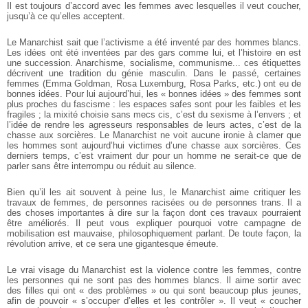
Il est toujours d’accord avec les femmes avec lesquelles il veut coucher,
jusqu’à ce qu’elles acceptent.
Le Manarchist sait que l’activisme a été inventé par des hommes blancs.
Les idées ont été inventées par des gars comme lui, et l’histoire en est
une succession. Anarchisme, socialisme, communisme... ces étiquettes
décrivent une tradition du génie masculin. Dans le passé, certaines
femmes (Emma Goldman, Rosa Luxemburg, Rosa Parks, etc.) ont eu de
bonnes idées. Pour lui aujourd’hui, les « bonnes idées » des femmes sont
plus proches du fascisme : les espaces safes sont pour les faibles et les
fragiles ; la mixité choisie sans mecs cis, c’est du sexisme à l’envers ; et
l’idée de rendre les agresseurs responsables de leurs actes, c’est de la
chasse aux sorcières. Le Manarchist ne voit aucune ironie à clamer que
les hommes sont aujourd’hui victimes d’une chasse aux sorcières. Ces
derniers temps, c’est vraiment dur pour un homme ne serait-ce que de
parler sans être interrompu ou réduit au silence.
Bien qu’il les ait souvent à peine lus, le Manarchist aime critiquer les
travaux de femmes, de personnes racisées ou de personnes trans. Il a
des choses importantes à dire sur la façon dont ces travaux pourraient
être améliorés. Il peut vous expliquer pourquoi votre campagne de
mobilisation est mauvaise, philosophiquement parlant. De toute façon, la
révolution arrive, et ce sera une gigantesque émeute.
Le vrai visage du Manarchist est la violence contre les femmes, contre
les personnes qui ne sont pas des hommes blancs. Il aime sortir avec
des filles qui ont « des problèmes » ou qui sont beaucoup plus jeunes,
afin de pouvoir « s’occuper d’elles et les contrôler ». Il veut « coucher