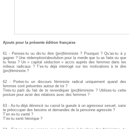
Ajouts pour la présente édition française
61 - Penses-tu ou dis-tu être (pro)féministe ? Pourquoi ? Qu’as-tu à y
gagner ? Une rédemption/absolution pour la merde que tu as faite ou que
tu feras ? Un « capital séduction » accru auprès des femmes dans les
milieux radicaux ? T’es-tu déjà interrogé sur tes motivations à te dire
(pro)féministe ?
62 - Portes-tu un discours féministe radical uniquement quand des
femmes sont présentes autour de toi ?
Tires-tu parti du fait de te revendiquer (pro)féministe ? Utilises-tu cette
posture pour avoir des relations avec des femmes ?
63 - As-tu déjà dénoncé ou cassé la gueule à un agresseur sexuel, sans
te préoccuper des besoins et demandes de la personne agressée ?
T’en es-tu vanté ?
T’es-tu senti héroïque ?