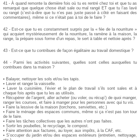
41 - À quand remonte la dernière fois où tu es rentré chez toi et que tu as
remarqué que quelque chose était sale ou mal rangé ET que tu l’as lavé
ou rangé (c’est-à-dire que tu n’es pas juste passé à côté en faisant des
commentaires), même si ce n’était pas à toi de le faire ?
42 - Est-ce que tu es constamment surpris par la « fée de la nourriture »
qui acquiert mystérieusement de la nourriture, la ramène à la maison, la
range, la prépare sous forme d’un repas, le sert à table et nettoie après ?
43 - Est-ce que tu contribues de façon égalitaire au travail domestique ?
44 - Parmi les activités suivantes, quelles sont celles auxquelles tu
contribues dans ta maison ?
• Balayer, nettoyer les sols et/ou les tapis.
• Laver et ranger la vaisselle.
• Laver la cuisinière, l’évier et le plan de travail s’ils sont sales et à
chaque fois après que tu les as utilisés.
• Récupérer de l’argent, aller acheter (ou voler, ou récup’) de quoi manger,
ranger les courses, et faire à manger pour les personnes avec qui tu vis.
• Faire la lessive de la maison (torchons, serviettes, etc.)
• Faire le ménage des espaces communs, même si ça n’est pas ton tour
de le faire.
• Faire les tâches collectives que les autres n’ont pas faites.
• Sortir les poubelles, le recyclage, le compost.
• Faire attention aux factures, au loyer, aux impôts, à la CAF, etc.
• S’occuper du jardin et/ou des espaces extérieurs (entretien, nettoyage,
etc.)