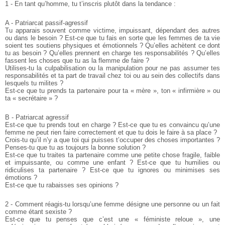
1 - En tant qu’homme, tu t’inscris plutôt dans la tendance :
A - Patriarcat passif-agressif
Tu apparais souvent comme victime, impuissant, dépendant des autres
ou dans le besoin ? Est-ce que tu fais en sorte que les femmes de ta vie
soient tes soutiens physiques et émotionnels ? Qu’elles achètent ce dont
tu as besoin ? Qu’elles prennent en charge tes responsabilités ? Qu’elles
fassent les choses que tu as la flemme de faire ?
Utilises-tu la culpabilisation ou la manipulation pour ne pas assumer tes
responsabilités et ta part de travail chez toi ou au sein des collectifs dans
lesquels tu milites ?
Est-ce que tu prends ta partenaire pour ta « mère », ton « infirmière » ou
ta « secrétaire » ?
B - Patriarcat agressif
Est-ce que tu prends tout en charge ? Est-ce que tu es convaincu qu’une
femme ne peut rien faire correctement et que tu dois le faire à sa place ?
Crois-tu qu’il n’y a que toi qui puisses t’occuper des choses importantes ?
Penses-tu que tu as toujours la bonne solution ?
Est-ce que tu traites ta partenaire comme une petite chose fragile, faible
et impuissante, ou comme une enfant ? Est-ce que tu humilies ou
ridiculises ta partenaire ? Est-ce que tu ignores ou minimises ses
émotions ?
Est-ce que tu rabaisses ses opinions ?
2 - Comment réagis-tu lorsqu’une femme désigne une personne ou un fait
comme étant sexiste ?
Est-ce que tu penses que c’est une « féministe reloue », une