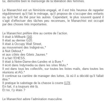
lui, démontre bien le mensonge de la libération des femmes.
Le Manarchist est un féministe engagé, et il est très heureux de rappeler
régulièrement qu’il fait le ménage, qu’il propose de s’occuper des enfants
ou qu’il fait du thé pour les autres. Cependant, le plus souvent quand il
s’agit d’effectuer des tâches peu reconnues, le Manarchist est occupé
par des choses très importantes.
Le Manarchist préfère être au centre de l’action.
Il était à Millbank
[
16
]
.
Il était au dernier G20.
Il était à Occupy Wall Street,
au mouvement des Indigné⋅es,*
à Nuit Debout,*
et aux côtés des Gilets Jaunes.*
Il a fait l’EHESS.
Il était à Notre-Dame-des-Landes et à Bure.*
Il écrit dans Indymedia ou dans les sites Mutu.*
Il est dans tous les collectifs, sur toutes les listes mails, dans toutes les
réunions et AG.*
Il continue sa carrière de manager des luttes, là où il a décidé qu’il fallait
être.*
Il pratique le sabotage de la chasse à courre
[
17
]
[.
En fait, il a toujours été là.
Et toi, t’y étais ?
Le Manarchist adore l’admiration masculine.