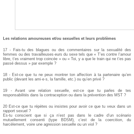
Les relations amoureuses et/ou sexuelles et leurs problèmes
17 - Fais-tu des blagues ou des commentaires sur la sexualité des
femmes ou des travailleuses·eurs du sexe tels que « T’es contre l’amour
libre, t’es vraiment trop coincée » ou « Toi, y a que le train qui ne t’es pas
passé dessus » par exemple ?
18 - Est-ce que tu ne peux montrer ton affection à ta partenaire qu’en
public (devant les ami·e·s, la famille, etc.) ou qu’en privé ?
19 - Avant une relation sexuelle, est-ce que tu parles de tes
responsabilités dans la contraception ou dans la prévention des MST ?
20 Est-ce que tu répètes ou insistes pour avoir ce que tu veux dans un
rapport sexuel ?
Es-tu conscient que si ça n’est pas dans le cadre d’un scénario
mutuellement consenti (type BDSM), c’est de la coercition, du
harcèlement, voire une agression sexuelle ou un viol ?