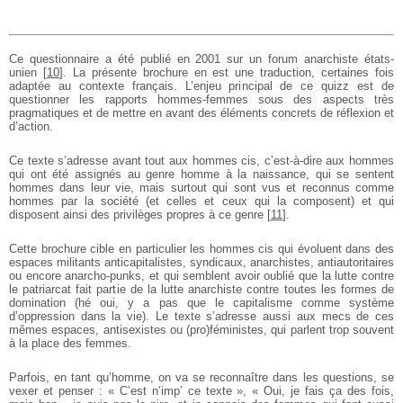
Ce questionnaire a été publié en 2001 sur un forum anarchiste états-
unien
[
10
]
. La présente brochure en est une traduction, certaines fois
adaptée au contexte français. L’enjeu principal de ce quizz est de
questionner les rapports hommes-femmes sous des aspects très
pragmatiques et de mettre en avant des éléments concrets de réflexion et
d’action.
Ce texte s’adresse avant tout aux hommes cis, c’est-à-dire aux hommes
qui ont été assignés au genre homme à la naissance, qui se sentent
hommes dans leur vie, mais surtout qui sont vus et reconnus comme
hommes par la société (et celles et ceux qui la composent) et qui
disposent ainsi des privilèges propres à ce genre
[
11
]
.
Cette brochure cible en particulier les hommes cis qui évoluent dans des
espaces militants anticapitalistes, syndicaux, anarchistes, antiautoritaires
ou encore anarcho-punks, et qui semblent avoir oublié que la lutte contre
le patriarcat fait partie de la lutte anarchiste contre toutes les formes de
domination (hé oui, y a pas que le capitalisme comme système
d’oppression dans la vie).
Le texte s’adresse aussi aux mecs de ces
mêmes espaces, antisexistes ou (pro)féministes, qui parlent trop souvent
à la place des femmes.
Parfois, en tant qu’homme, on va se reconnaître dans les questions, se
vexer et penser : « C’est n’imp’ ce texte », « Oui, je fais ça des fois,