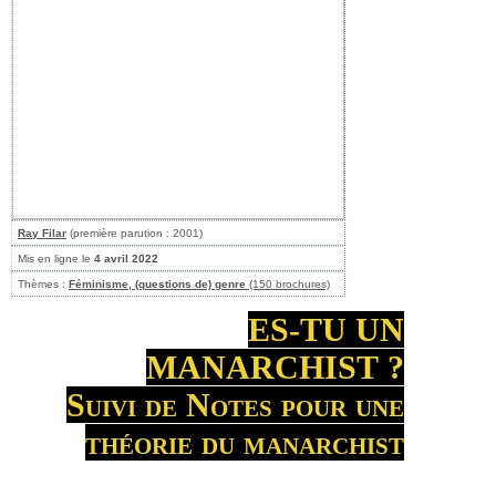
Ray Filar
(première parution : 2001)
Mis en ligne le
4 avril 2022
Thèmes :
Féminisme, (questions de) genre
(150 brochures)
ES-TU UN
MANARCHIST ?
Suivi de Notes pour une
théorie du manarchist