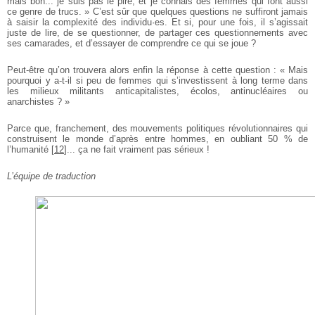
mais bon... je suis pas le pire, et je connais des femmes qui font aussi
ce genre de trucs. »
C’est sûr que quelques questions ne suffiront jamais
à saisir la complexité des individu·es.
Et si, pour une fois, il s’agissait
juste de lire, de se questionner, de partager ces questionnements avec
ses camarades, et d’essayer de comprendre ce qui se joue ?
Peut-être qu’on trouvera alors enfin la réponse à cette question : « Mais
pourquoi y a-t-il si peu de femmes qui s’investissent à long terme dans
les milieux militants anticapitalistes, écolos, antinucléaires ou
anarchistes ? »
Parce que, franchement, des mouvements politiques révolutionnaires qui
construisent le monde d’après entre hommes, en oubliant 50 % de
l’humanité
[
12
]
... ça ne fait vraiment pas sérieux !
L’équipe de traduction