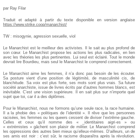
par Ray Filar
Traduit et adapté à partir du texte disponible en version anglaise
https://www.strike.coop/manarchist/
TW : misogynie, agression sexuelle, viol
Le Manarchist est le meilleur des activistes.
Il le sait au plus profond de
son cœur. Le Manarchist propose les actions les plus radicales, en lien
avec les théories les plus pertinentes. Lui seul est éclairé. Tout le monde
devrait lire Bourdieu, mais seul le Manarchist le comprend correctement.
Le Manarchist aime les femmes, il n’a donc pas besoin de les écouter.
Sa posture vient d’une position de légitimité, de masculinité cis, de
blanchitude. Sa voix est plus forte, ses mots sont plus vrais. Sa future
société anarchiste, issue de livres écrits par d’autres hommes blancs, est
inévitable. C’est une vision supérieure. Il en sait plus sur n’importe quel
sujet que toi, car il a des diplômes.
Pour le Manarchist, nous ne formons qu’une seule race, la race humaine.
Il a la phobie des « politiques de l’identité ». Il rêve que les personnes
racisées, les femmes ou les queers cessent de diviser l’extrême gauche.
Celles et ceux qu’il nomme des « _identitaires aigri·es » ou
« extrémistes » gâchent son plaisir de militer. Le Manarchist comprend
les oppressions des autres bien mieux qu’elleux-mêmes. D’ailleurs, un de
ses amis est noir : c’est sûr, le racisme disparaîtra après la révolution.