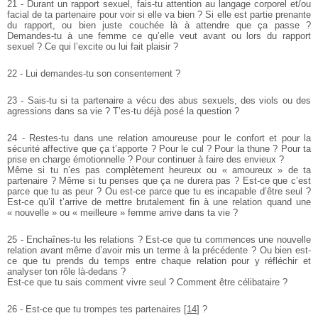
21 - Durant un rapport sexuel, fais-tu attention au langage corporel et/ou
facial de ta partenaire pour voir si elle va bien ? Si elle est partie prenante
du rapport, ou bien juste couchée là à attendre que ça passe ?
Demandes-tu à une femme ce qu’elle veut avant ou lors du rapport
sexuel ? Ce qui l’excite ou lui fait plaisir ?
22 - Lui demandes-tu son consentement ?
23 - Sais-tu si ta partenaire a vécu des abus sexuels, des viols ou des
agressions dans sa vie ? T’es-tu déjà posé la question ?
24 - Restes-tu dans une relation amoureuse pour le confort et pour la
sécurité affective que ça t’apporte ? Pour le cul ? Pour la thune ? Pour ta
prise en charge émotionnelle ? Pour continuer à faire des envieux ?
Même si tu n’es pas complètement heureux ou « amoureux » de ta
partenaire ? Même si tu penses que ça ne durera pas ? Est-ce que c’est
parce que tu as peur ? Ou est-ce parce que tu es incapable d’être seul ?
Est-ce qu’il t’arrive de mettre brutalement fin à une relation quand une
« nouvelle » ou « meilleure » femme arrive dans ta vie ?
25 - Enchaînes-tu les relations ? Est-ce que tu commences une nouvelle
relation avant même d’avoir mis un terme à la précédente ? Ou bien est-
ce que tu prends du temps entre chaque relation pour y réfléchir et
analyser ton rôle là-dedans ?
Est-ce que tu sais comment vivre seul ? Comment être célibataire ?
26 - Est-ce que tu trompes tes partenaires
[
14
]
?