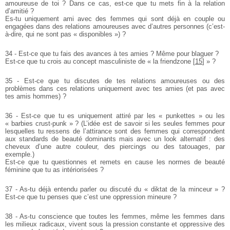
amoureuse de toi ? Dans ce cas, est-ce que tu mets fin à la relation
d’amitié ?
Es-tu uniquement ami avec des femmes qui sont déjà en couple ou
engagées dans des relations amoureuses avec d’autres personnes (c’est-
à-dire, qui ne sont pas « disponibles ») ?
34 - Est-ce que tu fais des avances à tes amies ? Même pour blaguer ?
Est-ce que tu crois au concept masculiniste de « la friendzone
[
15
]
» ?
35 - Est-ce que tu discutes de tes relations amoureuses ou des
problèmes dans ces relations uniquement avec tes amies (et pas avec
tes amis hommes) ?
36 - Est-ce que tu es uniquement attiré par les « punkettes » ou les
« barbies crust-punk » ? (L’idée est de savoir si les seules femmes pour
lesquelles tu ressens de l’attirance sont des femmes qui correspondent
aux standards de beauté dominants mais avec un look alternatif : des
cheveux d’une autre couleur, des piercings ou des tatouages, par
exemple.)
Est-ce que tu questionnes et remets en cause les normes de beauté
féminine que tu as intériorisées ?
37 - As-tu déjà entendu parler ou discuté du « diktat de la minceur » ?
Est-ce que tu penses que c’est une oppression mineure ?
38 - As-tu conscience que toutes les femmes, même les femmes dans
les milieux radicaux, vivent sous la pression constante et oppressive des