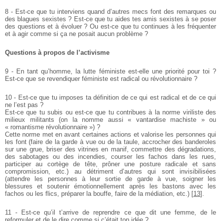
8 - Est-ce que tu interviens quand d’autres mecs font des remarques ou
des blagues sexistes ? Est-ce que tu aides tes amis sexistes à se poser
des questions et à évoluer ? Ou est-ce que tu continues à les fréquenter
et à agir comme si ça ne posait aucun problème ?
Questions à propos de l’activisme
9 - En tant qu’homme, la lutte féministe est-elle une priorité pour toi ?
Est-ce que se revendiquer féministe est radical ou révolutionnaire ?
10 - Est-ce que tu imposes ta définition de ce qui est radical et de ce qui
ne l’est pas ?
Est-ce que tu subis ou est-ce que tu contribues à la norme viriliste des
milieux militants (on la nomme aussi « vantardise machiste » ou
« romantisme révolutionnaire ») ?
Cette norme met en avant certaines actions et valorise les personnes qui
les font (faire de la garde à vue ou de la taule, accrocher des banderoles
sur une grue, briser des vitrines en manif, commettre des dégradations,
des sabotages ou des incendies, courser les fachos dans les rues,
participer au cortège de tête, prôner une posture radicale et sans
compromission, etc.) au détriment d’autres qui sont invisibilisées
(attendre les personnes à leur sortie de garde à vue, soigner les
blessures et soutenir émotionnellement après les bastons avec les
fachos ou les flics, préparer la bouffe, faire de la médiation, etc.)
[
13
]
.
11 - Est-ce qu’il t’arrive de reprendre ce que dit une femme, de le
reformuler et de le dire comme si c’était ton idée ?