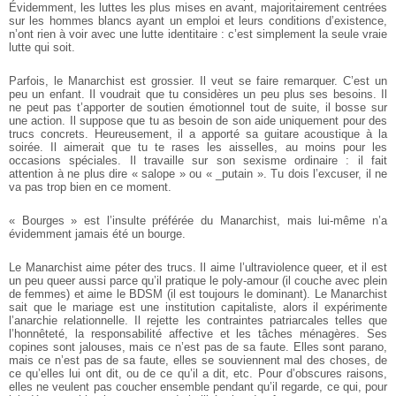
Évidemment, les luttes les plus mises en avant, majoritairement centrées
sur les hommes blancs ayant un emploi et leurs conditions d’existence,
n’ont rien à voir avec une lutte identitaire : c’est simplement la seule vraie
lutte qui soit.
Parfois, le Manarchist est grossier. Il veut se faire remarquer. C’est un
peu un enfant. Il voudrait que tu considères un peu plus ses besoins. Il
ne peut pas t’apporter de soutien émotionnel tout de suite, il bosse sur
une action. Il suppose que tu as besoin de son aide uniquement pour des
trucs concrets. Heureusement, il a apporté sa guitare acoustique à la
soirée. Il aimerait que tu te rases les aisselles, au moins pour les
occasions spéciales. Il travaille sur son sexisme ordinaire : il fait
attention à ne plus dire « salope » ou « _putain ». Tu dois l’excuser, il ne
va pas trop bien en ce moment.
« Bourges » est l’insulte préférée du Manarchist, mais lui-même n’a
évidemment jamais été un bourge.
Le Manarchist aime péter des trucs. Il aime l’ultraviolence queer, et il est
un peu queer aussi parce qu’il pratique le poly-amour (il couche avec plein
de femmes) et aime le BDSM (il est toujours le dominant). Le Manarchist
sait que le mariage est une institution capitaliste, alors il expérimente
l’anarchie relationnelle. Il rejette les contraintes patriarcales telles que
l’honnêteté, la responsabilité affective et les tâches ménagères. Ses
copines sont jalouses, mais ce n’est pas de sa faute. Elles sont parano,
mais ce n’est pas de sa faute, elles se souviennent mal des choses, de
ce qu’elles lui ont dit, ou de ce qu’il a dit, etc. Pour d’obscures raisons,
elles ne veulent pas coucher ensemble pendant qu’il regarde, ce qui, pour