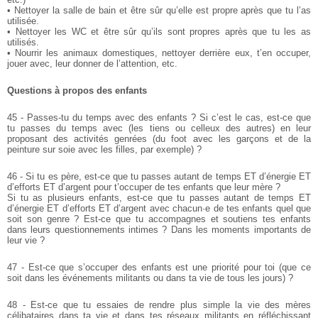
• Nettoyer la salle de bain et être sûr qu’elle est propre après que tu l’as
utilisée.
• Nettoyer les WC et être sûr qu’ils sont propres après que tu les as
utilisés.
• Nourrir les animaux domestiques, nettoyer derrière eux, t’en occuper,
jouer avec, leur donner de l’attention, etc.
Questions à propos des enfants
45 - Passes-tu du temps avec des enfants ? Si c’est le cas, est-ce que
tu passes du temps avec (les tiens ou celleux des autres) en leur
proposant des activités genrées (du foot avec les garçons et de la
peinture sur soie avec les filles, par exemple) ?
46 - Si tu es père, est-ce que tu passes autant de temps ET d’énergie ET
d’efforts ET d’argent pour t’occuper de tes enfants que leur mère ?
Si tu as plusieurs enfants, est-ce que tu passes autant de temps ET
d’énergie ET d’efforts ET d’argent avec chacun·e de tes enfants quel que
soit son genre ?
Est-ce que tu accompagnes et soutiens tes enfants
dans leurs questionnements intimes ? Dans les moments importants de
leur vie ?
47 - Est-ce que s’occuper des enfants est une priorité pour toi (que ce
soit dans les événements militants ou dans ta vie de tous les jours) ?
48 - Est-ce que tu essaies de rendre plus simple la vie des mères
célibataires dans ta vie et dans tes réseaux militants en réfléchissant