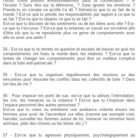
l’effort d’être présent émotionnellement dans la conversation ? À
l’écoute ? Sans être sur la défensive_ ? Sans ignorer tes émotions ?
Prends-tu en compte ce qu’elle t’a dit ? Admets-tu que tu as fait de la
merde ? Est-ce que tu prends tes responsabilités par rapport à ce que tu
as fait ? Est-ce que tu répares ce que tu as fait ?
Est-ce que tu discutes de tes sentiments ou de tes idées avec elle ? Est-
ce que tu t’excuses ? Est-ce que tu entames un travail sur toi-même afin
d’être sûr que tu ne reproduiras plus ce genre de comportements avec
elle ou avec une autre ?
54 - Est-ce que tu te remets en question et essaies de trouver en quoi tes
comportements ont foutu la merde dans tes relations ? Est-ce que tu
tentes de changer tes comportements pour être un meilleur complice
dans la lutte anti-patriarcale ?
55 - Est-ce que tu organises régulièrement des réunions ou des
rencontres pour résoudre les conflits dans tes collectifs de lutte ? Dans
ton lieu de vie ?
56 - Pour imposer ton point de vue, est-ce que tu utilises l’intimidation,
les cris, les menaces ou la violence ? Est-ce que tu t’imposes dans
l’espace personnel des autres personnes ?
Est-ce que tu crées ou entretiens une ambiance violente envers les
femmes pour avoir de l’ascendant sur elles (comme par exemple crier,
harceler, surveiller les femmes autour de toi, menacer ou terroriser leurs
animaux, jeter des choses ou les briser, etc.) ?
57 - Est-ce que tu agresses physiquement, psychologiquement ou