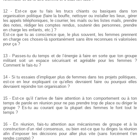
12 - Est-ce que tu fais les trucs chiants ou basiques dans ton
organisation politique (faire la bouffe, nettoyer ou installer les lieux, gérer
les appels téléphoniques, le courrier, les mails ou les listes mails, prendre
des notes, rédiger les comptes rendus, soutenir des personnes, prendre
en charge les enfants, etc.) ?
Est-ce que tu as conscience que, le plus souvent, les femmes prennent
en charge ces choses-là spontanément sans être reconnues ni valorisées
pour ça ?
13 - Passes-tu du temps et de l’énergie à faire en sorte que ton groupe
militant soit un espace sécurisant et agréable pour les femmes ?
Comment le fais-tu ?
14 - Si tu essaies d’impliquer plus de femmes dans tes projets politiques,
est-ce en leur expliquant ce qu’elles devraient faire ou pourquoi elles
devraient rejoindre ton organisation ?
15 - Est-ce qu’il t’arrive de faire attention à ton comportement ou à ton
temps de parole en réunion pour ne pas prendre trop de place ou diriger le
groupe ? Es-tu au courant que la plupart des femmes le font tout le
temps ?
16 - En réunion, fais-tu attention aux mécanismes de groupe et à la
construction d’un réel consensus, ou bien est-ce que tu diriges la réunion
afin d’imposer tes décisions pour aller plus vite (sans forcément t’en
rendre compte) ?