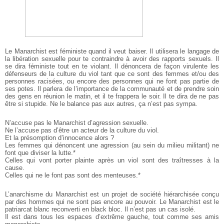
Le Manarchist est féministe quand il veut baiser. Il utilisera le langage de
la libération sexuelle pour te contraindre à avoir des rapports sexuels. Il
se dira féministe tout en te violant. Il dénoncera de façon virulente les
défenseurs de la culture du viol tant que ce sont des femmes et/ou des
personnes racisées, ou encore des personnes qui ne font pas partie de
ses potes. Il parlera de l’importance de la communauté et de prendre soin
des gens en réunion le matin, et il te frappera le soir. Il te dira de ne pas
être si stupide. Ne le balance pas aux autres, ça n’est pas sympa.
N’accuse pas le Manarchist d’agression sexuelle.
Ne l’accuse pas d’être un acteur de la culture du viol.
Et la présomption d’innocence alors ?
Les femmes qui dénoncent une agression (au sein du milieu militant) ne
font que diviser la lutte.*
Celles qui vont porter plainte après un viol sont des traîtresses à la
cause.
Celles qui ne le font pas sont des menteuses.*
L’anarchisme du Manarchist est un projet de société hiérarchisée conçu
par des hommes qui ne sont pas encore au pouvoir. Le Manarchist est le
patriarcat blanc reconverti en black bloc. Il n’est pas un cas isolé.
Il est dans tous les espaces d’extrême gauche, tout comme ses amis