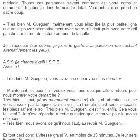
médecin. Toutes ces personnes savent comment est votre corps et
comment il fonctionne dans le moindre détail. Votre intimité en prend un
sacré coup.
–
Très bien M. Gueguen, maintenant vous allez lire la plus petite ligne
que vous pouvez alternativement avec votre œil droit puis avec votre œil
gauche sur le test de lecture au fond de la salle.
Je m’exécute
(sur scène, je joins le geste à la parole en me cachant
alternativement les yeux)
.
A S S
(je change d’œil)
I S T E,
Assisté !
–
Très bien M. Gueguen, vous avez une super vue dites donc ! »
–
Maintenant, et pour finir voulez-vous faire quelque allers retours pour
nous montrer votre démarche ?
Très bien, ... oui,
(là ils murmurent entre eux)
ok..., ah attention oui, ne
vous cassez pas la figure. Oui on voit, ça tremble, c’est raide, saccadé,
les pieds raflent le sol. Très bien M. Gueguen, c’est fini, enfin. Cela vous
fait mal ? Je n’ose répondre à cette question que je trouve pour le moins
déplacée.
–
Très bien, nous avons ce qu’il nous faut, au revoir M. Gueguen. »
Et tout ceci donc à vitesse grand V, en moins de 15 minutes. Je leur sers
la main. Au revoir.