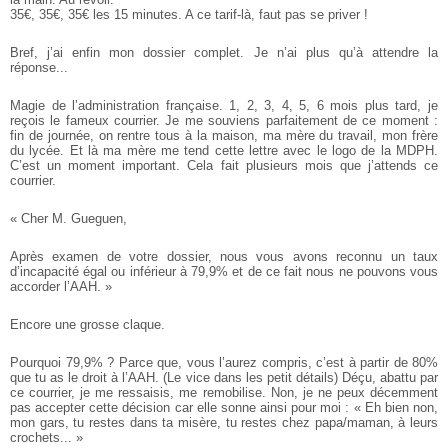
35€, 35€, 35€ les 15 minutes. A ce tarif-là, faut pas se priver !
Bref, j’ai enfin mon dossier complet. Je n’ai plus qu’à attendre la
réponse...
Magie de l’administration française. 1, 2, 3, 4, 5, 6 mois plus tard, je
reçois le fameux courrier. Je me souviens parfaitement de ce moment :
fin de journée, on rentre tous à la maison, ma mère du travail, mon frère
du lycée. Et là ma mère me tend cette lettre avec le logo de la MDPH.
C’est un moment important. Cela fait plusieurs mois que j’attends ce
courrier.
« Cher M. Gueguen,
Après examen de votre dossier, nous vous avons reconnu un taux
d’incapacité égal ou inférieur à 79,9% et de ce fait nous ne pouvons vous
accorder l’AAH. »
Encore une grosse claque.
Pourquoi 79,9% ? Parce que, vous l’aurez compris, c’est à partir de 80%
que tu as le droit à l’AAH. (Le vice dans les petit détails) Déçu, abattu par
ce courrier, je me ressaisis, me remobilise. Non, je ne peux décemment
pas accepter cette décision car elle sonne ainsi pour moi : « Eh bien non,
mon gars, tu restes dans ta misère, tu restes chez papa/maman, à leurs
crochets... »