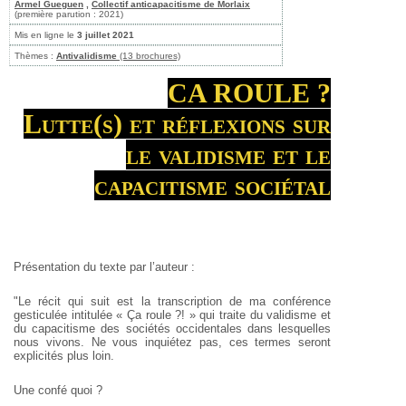
Armel Gueguen
,
Collectif anticapacitisme de Morlaix
(première parution : 2021)
Mis en ligne le
3 juillet 2021
Thèmes :
Antivalidisme
(13 brochures)
CA ROULE ?
Lutte(s) et réflexions sur
le validisme et le
capacitisme sociétal
Présentation du texte par l’auteur :
"Le récit qui suit est la transcription de ma conférence
gesticulée intitulée « Ça roule ?! » qui traite du validisme et
du capacitisme des sociétés occidentales dans lesquelles
nous vivons. Ne vous inquiétez pas, ces termes seront
explicités plus loin.
Une confé quoi ?