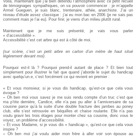
Voilà, maintenant que j’ai bien détendu l’atmosphère avec ce petit recueil
de témoignages sympathiques, on va pouvoir commencer : je m’appelle
Armel Gueguen, je suis blanc, trentenaire, athée, anarchiste. J’ai un
niveau d’étude assez classique : j’ai eu mon bac en 2006 (je ne sais pas
comment mais je l’ai eu). Pour finir, je viens d’un milieu plutôt rural.
Maintenant que je me suis présenté, je vais vous parler
« d’accessibilité ».
Accessibilité c’est cet arbre qui est à côté de moi.
(sur scène, c’est un petit arbre en carton d’un mètre de haut situé
légèrement devant moi)
.
Pourquoi est-il là ? Pourquoi prend-il autant de place ? Et bien tout
simplement pour illustrer le fait que quand j’aborde le sujet du handicap
avec quelqu’un.e, c’est forcément ce qui revient en premier :
« Et vous monsieur, si je vous dis handicap, qu’est-ce que cela vous
évoque ?
–
Oh ben moi vous savez je me suis rendu compte d’un truc c’est que
ma p’tite dernière, Candice, elle n’a pas pu aller à l’anniversaire de sa
cousine parce qu’à la suite d’une double fracture des jambes au poney
club, elle s’est retrouvée en béquilles et chaise roulante. Elle n’a pas
voulu gravir les trois étages pour monter chez sa cousine, donc vous le
voyez, un problème d’accessibilité.
–
Et vous Madame, si je vous dis « handicap », qu’est-ce que cela vous
inspire ?
–
Oh ben moi j’ai voulu aider mon frère à aller voir son épouse au