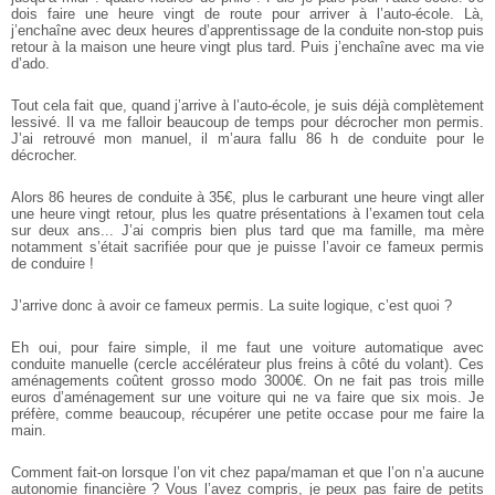
dois faire une heure vingt de route pour arriver à l’auto-école. Là,
j’enchaîne avec deux heures d’apprentissage de la conduite non-stop puis
retour à la maison une heure vingt plus tard. Puis j’enchaîne avec ma vie
d’ado.
Tout cela fait que, quand j’arrive à l’auto-école, je suis déjà complètement
lessivé. Il va me falloir beaucoup de temps pour décrocher mon permis.
J’ai retrouvé mon manuel, il m’aura fallu 86 h de conduite pour le
décrocher.
Alors 86 heures de conduite à 35€, plus le carburant une heure vingt aller
une heure vingt retour, plus les quatre présentations à l’examen tout cela
sur deux ans... J’ai compris bien plus tard que ma famille, ma mère
notamment s’était sacrifiée pour que je puisse l’avoir ce fameux permis
de conduire !
J’arrive donc à avoir ce fameux permis. La suite logique, c’est quoi ?
Eh oui, pour faire simple, il me faut une voiture automatique avec
conduite manuelle (cercle accélérateur plus freins à côté du volant). Ces
aménagements coûtent grosso modo 3000€. On ne fait pas trois mille
euros d’aménagement sur une voiture qui ne va faire que six mois. Je
préfère, comme beaucoup, récupérer une petite occase pour me faire la
main.
Comment fait-on lorsque l’on vit chez papa/maman et que l’on n’a aucune
autonomie financière ? Vous l’avez compris, je peux pas faire de petits