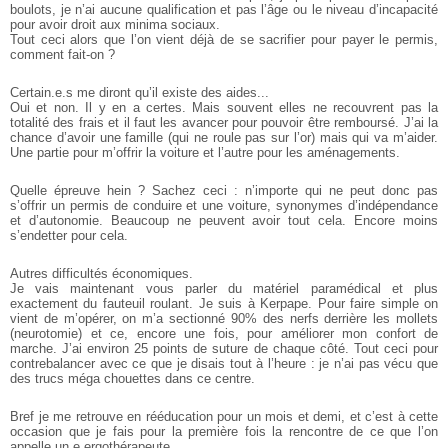
boulots, je n’ai aucune qualification et pas l’âge ou le niveau d’incapacité
pour avoir droit aux minima sociaux.
Tout ceci alors que l’on vient déjà de se sacrifier pour payer le permis,
comment fait-on ?
Certain.e.s me diront qu’il existe des aides...
Oui et non. Il y en a certes. Mais souvent elles ne recouvrent pas la
totalité des frais et il faut les avancer pour pouvoir être remboursé. J’ai la
chance d’avoir une famille (qui ne roule pas sur l’or) mais qui va m’aider.
Une partie pour m’offrir la voiture et l’autre pour les aménagements.
Quelle épreuve hein ? Sachez ceci : n’importe qui ne peut donc pas
s’offrir un permis de conduire et une voiture, synonymes d’indépendance
et d’autonomie. Beaucoup ne peuvent avoir tout cela. Encore moins
s’endetter pour cela.
Autres difficultés économiques.
Je vais maintenant vous parler du matériel paramédical et plus
exactement du fauteuil roulant. Je suis à Kerpape. Pour faire simple on
vient de m’opérer, on m’a sectionné 90% des nerfs derrière les mollets
(neurotomie) et ce, encore une fois, pour améliorer mon confort de
marche. J’ai environ 25 points de suture de chaque côté. Tout ceci pour
contrebalancer avec ce que je disais tout à l’heure : je n’ai pas vécu que
des trucs méga chouettes dans ce centre.
Bref je me retrouve en rééducation pour un mois et demi, et c’est à cette
occasion que je fais pour la première fois la rencontre de ce que l’on
appelle un.e ergothérapeute.