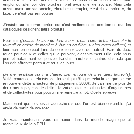
emploi ou aller voir des proches, bref avoir une vie sociale. Mais cela
aussi, avoir une vie sociale, chercher un emploi, c’est du « confort », du
luxe, ce n’est pas remboursé.
J’insiste sur le terme confort car c’est réellement en ces termes que les
catalogues désignent leurs produits.
Pour finir
(j’essaie de faire du deux roues, c’est-à-dire de faire basculer le
fauteuil en arrière de manière à être en équilibre sur les roues arrières)
et
bien non, on ne peut faire de deux roues avec ce fauteuil. Faire du deux
roues pour ceux et celles qui le peuvent, c’est vraiment utile, cela nous
permet notamment de pouvoir franchir marches et autres obstacle que
l’on doit affronter partout et tous les jours.
(Je me réinstalle sur ma chaise, bien entouré de mes deux fauteuils)
.
Voilà pourquoi je choisis ce fauteuil plutôt que celui-là et que je me
retrouve endetté à hauteur de pratiquement 2000€. Je vais mettre plus de
deux ans à payer cette dette. Je vais solliciter tout un tas d’organismes
et de collectivités pour pouvoir me remettre à flot. Quelle épreuve !
Maintenant que je vous ai accroché.e.s que l’on est bien ensemble, j’ai
envie de partir, de voyager.
Je vais maintenant vous emmener dans le monde magnifique et
merveilleux de la MDPH...