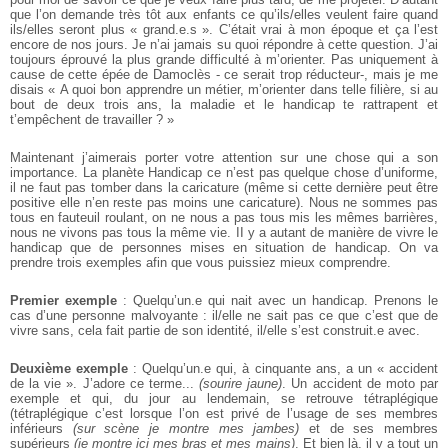
que l’on demande très tôt aux enfants ce qu’ils/elles veulent faire quand
ils/elles seront plus « grand.e.s ». C’était vrai à mon époque et ça l’est
encore de nos jours. Je n’ai jamais su quoi répondre à cette question. J’ai
toujours éprouvé la plus grande difficulté à m’orienter. Pas uniquement à
cause de cette épée de Damoclès - ce serait trop réducteur-, mais je me
disais « A quoi bon apprendre un métier, m’orienter dans telle filière, si au
bout de deux trois ans, la maladie et le handicap te rattrapent et
t’empêchent de travailler ? »
Maintenant j’aimerais porter votre attention sur une chose qui a son
importance. La planète Handicap ce n’est pas quelque chose d’uniforme,
il ne faut pas tomber dans la caricature (même si cette dernière peut être
positive elle n’en reste pas moins une caricature). Nous ne sommes pas
tous en fauteuil roulant, on ne nous a pas tous mis les mêmes barrières,
nous ne vivons pas tous la même vie. II y a autant de manière de vivre le
handicap que de personnes mises en situation de handicap. On va
prendre trois exemples afin que vous puissiez mieux comprendre.
Premier exemple
: Quelqu’un.e qui nait avec un handicap. Prenons le
cas d’une personne malvoyante : il/elle ne sait pas ce que c’est que de
vivre sans, cela fait partie de son identité, il/elle s’est construit.e avec.
Deuxième exemple
: Quelqu’un.e qui, à cinquante ans, a un « accident
de la vie ». J’adore ce terme...
(sourire jaune)
. Un accident de moto par
exemple et qui, du jour au lendemain, se retrouve tétraplégique
(tétraplégique c’est lorsque l’on est privé de l’usage de ses membres
inférieurs
(sur scène je montre mes jambes)
et de ses membres
supérieurs
(je montre ici mes bras et mes mains)
. Et bien là, il y a tout un