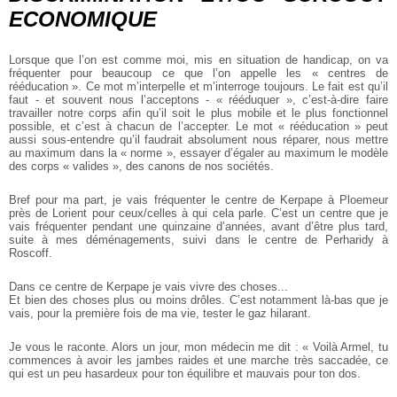
ECONOMIQUE
Lorsque que l’on est comme moi, mis en situation de handicap, on va
fréquenter pour beaucoup ce que l’on appelle les « centres de
rééducation ». Ce mot m’interpelle et m’interroge toujours. Le fait est qu’il
faut - et souvent nous l’acceptons - « rééduquer », c’est-à-dire faire
travailler notre corps afin qu’il soit le plus mobile et le plus fonctionnel
possible, et c’est à chacun de l’accepter. Le mot « rééducation » peut
aussi sous-entendre qu’il faudrait absolument nous réparer, nous mettre
au maximum dans la « norme », essayer d’égaler au maximum le modèle
des corps « valides », des canons de nos sociétés.
Bref pour ma part, je vais fréquenter le centre de Kerpape à Ploemeur
près de Lorient pour ceux/celles à qui cela parle. C’est un centre que je
vais fréquenter pendant une quinzaine d’années, avant d’être plus tard,
suite à mes déménagements, suivi dans le centre de Perharidy à
Roscoff.
Dans ce centre de Kerpape je vais vivre des choses...
Et bien des choses plus ou moins drôles. C’est notamment là-bas que je
vais, pour la première fois de ma vie, tester le gaz hilarant.
Je vous le raconte. Alors un jour, mon médecin me dit : « Voilà Armel, tu
commences à avoir les jambes raides et une marche très saccadée, ce
qui est un peu hasardeux pour ton équilibre et mauvais pour ton dos.