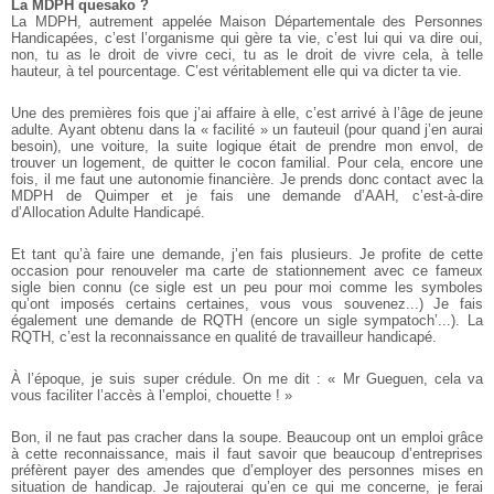
La MDPH quesako ?
La MDPH, autrement appelée Maison Départementale des Personnes
Handicapées, c’est l’organisme qui gère ta vie, c’est lui qui va dire oui,
non, tu as le droit de vivre ceci, tu as le droit de vivre cela, à telle
hauteur, à tel pourcentage. C’est véritablement elle qui va dicter ta vie.
Une des premières fois que j’ai affaire à elle, c’est arrivé à l’âge de jeune
adulte. Ayant obtenu dans la « facilité » un fauteuil (pour quand j’en aurai
besoin), une voiture, la suite logique était de prendre mon envol, de
trouver un logement, de quitter le cocon familial. Pour cela, encore une
fois, il me faut une autonomie financière. Je prends donc contact avec la
MDPH de Quimper et je fais une demande d’AAH, c’est-à-dire
d’Allocation Adulte Handicapé.
Et tant qu’à faire une demande, j’en fais plusieurs. Je profite de cette
occasion pour renouveler ma carte de stationnement avec ce fameux
sigle bien connu (ce sigle est un peu pour moi comme les symboles
qu’ont imposés certains certaines, vous vous souvenez...) Je fais
également une demande de RQTH (encore un sigle sympatoch’...). La
RQTH, c’est la reconnaissance en qualité de travailleur handicapé.
À l’époque, je suis super crédule. On me dit : « Mr Gueguen, cela va
vous faciliter l’accès à l’emploi, chouette ! »
Bon, il ne faut pas cracher dans la soupe. Beaucoup ont un emploi grâce
à cette reconnaissance, mais il faut savoir que beaucoup d’entreprises
préfèrent payer des amendes que d’employer des personnes mises en
situation de handicap. Je rajouterai qu’en ce qui me concerne, je ferai