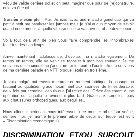
vécu de valide derrière soi et on peut imaginer que pour se (re)construire,
cela va être difficile.
Troisième exemple
: Moi. Je nais avec une maladie génétique qui va
petit à petit me paralyser les jambes mais je n’ai aucun moyen de savoir
quand ni comment, à quelle vitesse celle-ci va survenir et se développer.
Voilà tout cela afin de bien vous faire comprendre les innombrables
facettes des handicaps.
Arrive maintenant l’adolescence. J’évolue, ma maladie également. De
temps en temps, elle va venir se rappeler à mon bon souvenir. Je me
souviens qu’en cinquième j’ai dû arrêter le sport à l’école. Je me souviens
de ma dernière ballade en VTT lorsque j’étais en troisième...
Je vais malgré tout réussir à retarder ce moment fatidique du passage au
fauteuil au quotidien grâce notamment aux séances de kinésithérapie,
deux fois par semaine, depuis que j’ai treize ans. Grâce également à une
opération sur laquelle je reviendrai plus tard. Grâce aux semelles, puis
aux chaussures orthopédiques, aux béquilles...
Nous allons maintenant nous intéresser à ce premier arbre (sur scène,
derrière moi, je montre le premier arbre du décor sur lequel est écrit
« Discrimination économique »).
DISCRIMINATION ET/OU SURCOUT