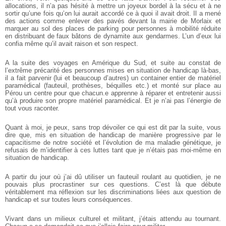
allocations, il n’a pas hésité à mettre un joyeux bordel à la sécu et à ne
sortir qu’une fois qu’on lui aurait accordé ce à quoi il avait droit. Il a mené
des actions comme enlever des pavés devant la mairie de Morlaix et
marquer au sol des places de parking pour personnes à mobilité réduite
en distribuant de faux bâtons de dynamite aux gendarmes. L’un d’eux lui
confia même qu’il avait raison et son respect.
A la suite des voyages en Amérique du Sud, et suite au constat de
l’extrême précarité des personnes mises en situation de handicap là-bas,
il a fait parvenir (lui et beaucoup d’autres) un container entier de matériel
paramédical (fauteuil, prothèses, béquilles etc.) et monté sur place au
Pérou un centre pour que chacun.e apprenne à réparer et entretenir aussi
qu’à produire son propre matériel paramédical. Et je n’ai pas l’énergie de
tout vous raconter.
Quant à moi, je peux, sans trop dévoiler ce qui est dit par la suite, vous
dire que, mis en situation de handicap de manière progressive par le
capacitisme de notre société et l’évolution de ma maladie génétique, je
refusais de m’identifier à ces luttes tant que je n’étais pas moi-même en
situation de handicap.
A partir du jour où j’ai dû utiliser un fauteuil roulant au quotidien, je ne
pouvais plus procrastiner sur ces questions. C’est là que débute
véritablement ma réflexion sur les discriminations liées aux question de
handicap et sur toutes leurs conséquences.
Vivant dans un milieux culturel et militant, j’étais attendu au tournant.