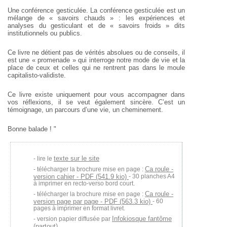
Une conférence gesticulée. La conférence gesticulée est un
mélange de « savoirs chauds » : les expériences et
analyses du gesticulant et de « savoirs froids » dits
institutionnels ou publics.
Ce livre ne détient pas de vérités absolues ou de conseils, il
est une « promenade » qui interroge notre mode de vie et la
place de ceux et celles qui ne rentrent pas dans le moule
capitalisto-validiste.
Ce livre existe uniquement pour vous accompagner dans
vos réflexions, il se veut également sincère. C’est un
témoignage, un parcours d’une vie, un cheminement.
Bonne balade ! "
texte sur le site
lire le
Ca roule -
télécharger la brochure mise en page :
version cahier - PDF (541.9 kio)
- 30 planches A4
à imprimer en recto-verso bord court.
Ca roule -
télécharger la brochure mise en page :
version page par page - PDF (563.3 kio)
- 60
pages à imprimer en format livret.
Infokiosque fantôme
version papier diffusée par
(partout)