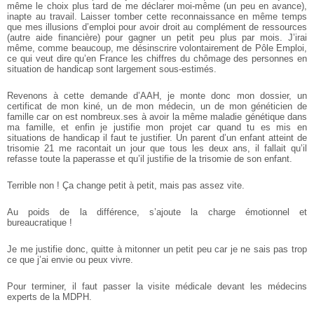
même le choix plus tard de me déclarer moi-même (un peu en avance),
inapte au travail. Laisser tomber cette reconnaissance en même temps
que mes illusions d’emploi pour avoir droit au complément de ressources
(autre aide financière) pour gagner un petit peu plus par mois. J’irai
même, comme beaucoup, me désinscrire volontairement de Pôle Emploi,
ce qui veut dire qu’en France les chiffres du chômage des personnes en
situation de handicap sont largement sous-estimés.
Revenons à cette demande d’AAH, je monte donc mon dossier, un
certificat de mon kiné, un de mon médecin, un de mon généticien de
famille car on est nombreux.ses à avoir la même maladie génétique dans
ma famille, et enfin je justifie mon projet car quand tu es mis en
situations de handicap il faut te justifier. Un parent d’un enfant atteint de
trisomie 21 me racontait un jour que tous les deux ans, il fallait qu’il
refasse toute la paperasse et qu’il justifie de la trisomie de son enfant.
Terrible non ! Ça change petit à petit, mais pas assez vite.
Au poids de la différence, s’ajoute la charge émotionnel et
bureaucratique !
Je me justifie donc, quitte à mitonner un petit peu car je ne sais pas trop
ce que j’ai envie ou peux vivre.
Pour terminer, il faut passer la visite médicale devant les médecins
experts de la MDPH.