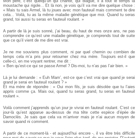
Mon père, c’est quelqu’un qui chante, qui blague, il a tout le temps la
moustache qui rigole... Et là non, je vois qu’il va me dire quelque chose :
« Mais tu sais Armel, là tu joues avec mon fauteuil mais comment te dire
cela... Voilà, tu as la même maladie génétique que moi. Quand tu seras
grand, toi aussi tu seras en fauteuil roulant. »
A partir de là je suis sonné, j’ai beau, du haut de mes onze ans, ne pas
comprendre ce qu’est une maladie génétique, je comprends tout de suite
que ce qu’il vient de me dire est vrai.
Je ne me souviens plus comment, ni par quel chemin ou combien de
temps cela m’a pris pour retourner chez ma mère. Toujours est-il que
celle-ci, en me voyant rentrer, me dit :
« Ben qu’est-ce qui se passe Armel ? Dis-moi, tu n’as pas l’air bien. »
Là je lui demande : « Euh Mam’, est-ce que c’est vrai que quand je serai
grand je serai en fauteuil roulant ? »
Et ma mère de répondre : « Oui mon fils, je suis désolée que tu l’aies
appris comme ça. Mais oui, quand tu seras grand, tu seras en fauteuil
roulant ».
Voilà comment j’apprends qu’un jour je vivrai en fauteuil roulant. C’est ce
jour-là qu’est apparue au-dessus de ma tête cette espèce d’épée de
Damoclès. Je sais que cela va m’arriver mais je n’ai aucun moyen de
savoir quand ni comment.
A partir de ce moment-là - et aujourd’hui encore -, il va être très difficile
pour moi de savoir ce que je veux faire plus tard, de me projeter. D’autant