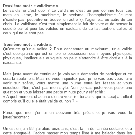
Deuxième mot : « validisme ».
Le validisme c’est quoi ? Le validisme c’est un peu comme tous ces
mots en -isme, le machisme, le sexisme, l’homophobisme (le mot
n’existe pas, peut-être en trouver un autre ?), l’agisme... ou autre de ton
choix. Le validisme c’est tout simplement le fait de vivre et de penser la
société par et pour les valides en excluant de ce fait tout.e.s celles et
ceux qui ne le sont pas.
Troisième mot : « valide ».
Qu’est-ce qu’un.e valide ? Pour caricaturer au maximum, un.e valide
c’est quelqu’un.e qui est en pleine possession des moyens physiques,
physiques, intellectuels auxquels on peut s’attendre à être doté.e.s à la
naissance.
Mais juste avant de continuer, je vais vous demander de participer et ce
sera la seule fois. Mais ne vous inquiétez pas, je ne vais pas vous faire
venir sur scène, vous mettre une plume entre les fesses et vous
ridiculiser. Non, c’est pas mon style. Non, je vais juste vous poser une
question et vous laisser une petite minute pour y réfléchir :
« A quel moment chacun.e d’entre vous (et toi aussi qui lis ceci) a-t-elle.il
compris qu’il ou elle était valide ou non ? »
Parce que moi, j’en ai un souvenir très précis et je vais vous le
jouer/raconter :
On est en juin 98, j’ai alors onze ans, c’est la fin de l’année scolaire, et à
cette époque-là, j’adore passer mon temps libre à me balader dans les