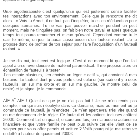
Un.e ergothérapeute c’est quelqu’un.e qui est justement censé faciliter
tes interactions avec ton environnement. Celle que je rencontre me dit
alors : « Vois-tu Armel, il ne faut pas t’inquiéter, tu es en rééducation pour
quelques semaines. Tu ne vas pas pouvoir marcher pendant un petit
moment, mais ne t’inquiète pas, on fait bien notre travail et après quelque
temps tout pourra remarcher et mieux qu’avant. Cependant comme tu le
sais toi-même, un jour tu auras aussi besoin d’un fauteuil roulant. Je te
propose donc de profiter de ton séjour pour faire l’acquisition d’un fauteuil
roulant. »
Je me dis oui, tout ceci est logique. C’est à ce moment-là que l’on fait
appel à un.e revendeur.se de matériel paramédical. Il me propose alors un
échantillon de fauteuils à tester.
J’en essaie plusieurs, j’en choisis un léger « actif », qui convient à mes
besoins. Le fauteuil dont je vous parle c’est celui-ci (sur scène il y a deux
fauteuils, un sur ma droite et un sur ma gauche. Je montre celui de
droite) et je signe, je le commande.
AÏE AÏ AÏE ! Qu’est-ce que je ne n’ai pas fait ! Je ne m’en rends pas
compte, moi qui suis néophyte dans ce domaine, mais au moment où je
commande ce fauteuil, je m’endette. Je m’en apercevrai très vite quand
on me demandera de le régler. Ce fauteuil et les options incluses coûtent
3600€. Comment fait-on quand, encore une fois, on n’a aucune autonomie
financière et que votre famille ne peut plus suivre car elle vient de se
saigner pour vous offrir permis et voiture ? Voilà pourquoi je me retrouve
endetté à hauteur de quasiment 2000€.