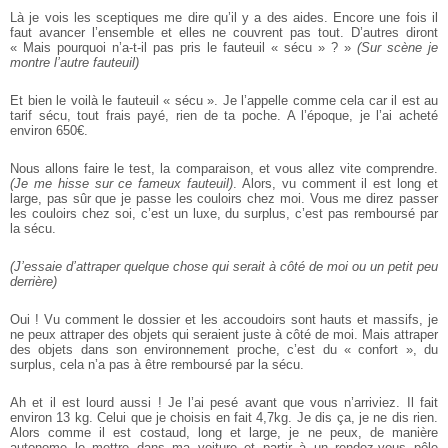
Là je vois les sceptiques me dire qu’il y a des aides. Encore une fois il
faut avancer l’ensemble et elles ne couvrent pas tout. D’autres diront
« Mais pourquoi n’a-t-il pas pris le fauteuil « sécu » ? »
(Sur scène je
montre l’autre fauteuil)
Et bien le voilà le fauteuil « sécu ». Je l’appelle comme cela car il est au
tarif sécu, tout frais payé, rien de ta poche. A l’époque, je l’ai acheté
environ 650€.
Nous allons faire le test, la comparaison, et vous allez vite comprendre.
(Je me hisse sur ce fameux fauteuil)
. Alors, vu comment il est long et
large, pas sûr que je passe les couloirs chez moi. Vous me direz passer
les couloirs chez soi, c’est un luxe, du surplus, c’est pas remboursé par
la sécu.
(J’essaie d’attraper quelque chose qui serait à côté de moi ou un petit peu
derrière)
Oui ! Vu comment le dossier et les accoudoirs sont hauts et massifs, je
ne peux attraper des objets qui seraient juste à côté de moi. Mais attraper
des objets dans son environnement proche, c’est du « confort », du
surplus, cela n’a pas à être remboursé par la sécu.
Ah et il est lourd aussi ! Je l’ai pesé avant que vous n’arriviez. Il fait
environ 13 kg. Celui que je choisis en fait 4,7kg. Je dis ça, je ne dis rien.
Alors comme il est costaud, long et large, je ne peux, de manière
autonome le mettre dans ma voiture et partir à un rendez-vous pôle