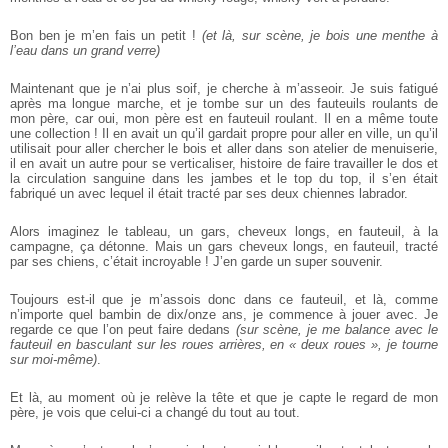
Bon ben je m’en fais un petit !
(et là, sur scène, je bois une menthe à
l’eau dans un grand verre)
Maintenant que je n’ai plus soif, je cherche à m’asseoir. Je suis fatigué
après ma longue marche, et je tombe sur un des fauteuils roulants de
mon père, car oui, mon père est en fauteuil roulant. Il en a même toute
une collection ! Il en avait un qu’il gardait propre pour aller en ville, un qu’il
utilisait pour aller chercher le bois et aller dans son atelier de menuiserie,
il en avait un autre pour se verticaliser, histoire de faire travailler le dos et
la circulation sanguine dans les jambes et le top du top, il s’en était
fabriqué un avec lequel il était tracté par ses deux chiennes labrador.
Alors imaginez le tableau, un gars, cheveux longs, en fauteuil, à la
campagne, ça détonne. Mais un gars cheveux longs, en fauteuil, tracté
par ses chiens, c’était incroyable ! J’en garde un super souvenir.
Toujours est-il que je m’assois donc dans ce fauteuil, et là, comme
n’importe quel bambin de dix/onze ans, je commence à jouer avec. Je
regarde ce que l’on peut faire dedans
(sur scène, je me balance avec le
fauteuil en basculant sur les roues arrières, en « deux roues », je tourne
sur moi-même)
.
Et là, au moment où je relève la tête et que je capte le regard de mon
père, je vois que celui-ci a changé du tout au tout.