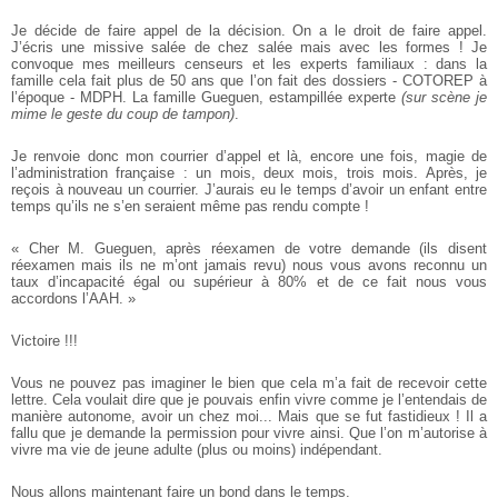
Je décide de faire appel de la décision. On a le droit de faire appel.
J’écris une missive salée de chez salée mais avec les formes ! Je
convoque mes meilleurs censeurs et les experts familiaux : dans la
famille cela fait plus de 50 ans que l’on fait des dossiers - COTOREP à
l’époque - MDPH. La famille Gueguen, estampillée experte
(sur scène je
mime le geste du coup de tampon)
.
Je renvoie donc mon courrier d’appel et là, encore une fois, magie de
l’administration française : un mois, deux mois, trois mois. Après, je
reçois à nouveau un courrier. J’aurais eu le temps d’avoir un enfant entre
temps qu’ils ne s’en seraient même pas rendu compte !
« Cher M. Gueguen, après réexamen de votre demande (ils disent
réexamen mais ils ne m’ont jamais revu) nous vous avons reconnu un
taux d’incapacité égal ou supérieur à 80% et de ce fait nous vous
accordons l’AAH. »
Victoire !!!
Vous ne pouvez pas imaginer le bien que cela m’a fait de recevoir cette
lettre. Cela voulait dire que je pouvais enfin vivre comme je l’entendais de
manière autonome, avoir un chez moi... Mais que se fut fastidieux ! Il a
fallu que je demande la permission pour vivre ainsi. Que l’on m’autorise à
vivre ma vie de jeune adulte (plus ou moins) indépendant.
Nous allons maintenant faire un bond dans le temps.