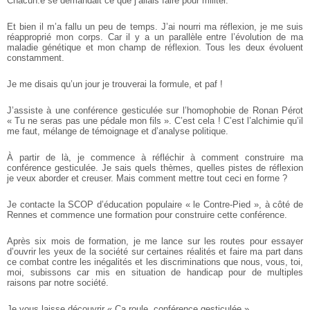
Chacun.e se demandait ce que j’allais faire pour militer.
Et bien il m’a fallu un peu de temps. J’ai nourri ma réflexion, je me suis
réapproprié mon corps. Car il y a un parallèle entre l’évolution de ma
maladie génétique et mon champ de réflexion. Tous les deux évoluent
constamment.
Je me disais qu’un jour je trouverai la formule, et paf !
J’assiste à une conférence gesticulée sur l’homophobie de Ronan Pérot
« Tu ne seras pas une pédale mon fils ». C’est cela ! C’est l’alchimie qu’il
me faut, mélange de témoignage et d’analyse politique.
À partir de là, je commence à réfléchir à comment construire ma
conférence gesticulée. Je sais quels thèmes, quelles pistes de réflexion
je veux aborder et creuser. Mais comment mettre tout ceci en forme ?
Je contacte la SCOP d’éducation populaire « le Contre-Pied », à côté de
Rennes et commence une formation pour construire cette conférence.
Après six mois de formation, je me lance sur les routes pour essayer
d’ouvrir les yeux de la société sur certaines réalités et faire ma part dans
ce combat contre les inégalités et les discriminations que nous, vous, toi,
moi, subissons car mis en situation de handicap pour de multiples
raisons par notre société.
Je vous laisse découvrir « Ça roule, conférence gesticulée ».