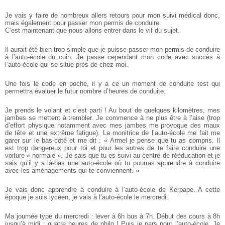
Je vais y faire de nombreux allers retours pour mon suivi médical donc,
mais également pour passer mon permis de conduire.
C’est maintenant que nous allons entrer dans le vif du sujet.
Il aurait été bien trop simple que je puisse passer mon permis de conduire
à l’auto-école du coin. Je passe cependant mon code avec succès à
l’auto-école qui se situe près de chez moi.
Une fois le code en poche, il y a ce un moment de conduite test qui
permettra évaluer le futur nombre d’heures de conduite.
Je prends le volant et c’est parti ! Au bout de quelques kilomètres, mes
jambes se mettent à trembler. Je commence à ne plus être à l’aise (trop
d’effort physique notamment avec mes jambes me provoque des maux
de tête et une extrême fatigue). La monitrice de l’auto-école me fait me
garer sur le bas-côté et me dit : « Armel je pense que tu as compris. Il
est trop dangereux pour toi et pour les autres de te faire conduire une
voiture « normale ». Je sais que tu es suivi au centre de rééducation et je
sais qu’il y a là-bas une auto-école où tu pourras apprendre à conduire
avec les aménagements qui te conviennent. »
Je vais donc apprendre à conduire à l’auto-école de Kerpape. A cette
époque je suis lycéen, je vais à l’auto-école le mercredi.
Ma journée type du mercredi : lever à 6h bus à 7h. Début des cours à 8h
jusqu’à midi : quatre heures de philo ! Puis je pars pour l’auto-école. Je