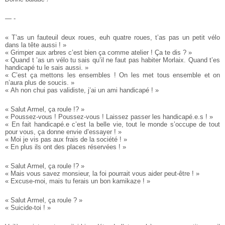
— -
« T’as un fauteuil deux roues, euh quatre roues, t’as pas un petit vélo
dans la tête aussi ! »
« Grimper aux arbres c’est bien ça comme atelier ! Ça te dis ? »
« Quand t ’as un vélo tu sais qu’il ne faut pas habiter Morlaix. Quand t’es
handicapé tu le sais aussi. »
« C’est ça mettons les ensembles ! On les met tous ensemble et on
n’aura plus de soucis. »
« Ah non chui pas validiste, j’ai un ami handicapé ! »
« Salut Armel, ça roule !? »
« Poussez-vous ! Poussez-vous ! Laissez passer les handicapé.e.s ! »
« En fait handicapé.e c’est la belle vie, tout le monde s’occupe de tout
pour vous, ça donne envie d’essayer ! »
« Moi je vis pas aux frais de la société ! »
« En plus ils ont des places réservées ! »
« Salut Armel, ça roule !? »
« Mais vous savez monsieur, la foi pourrait vous aider peut-être ! »
« Excuse-moi, mais tu ferais un bon kamikaze ! »
« Salut Armel, ça roule ? »
« Suicide-toi ! »