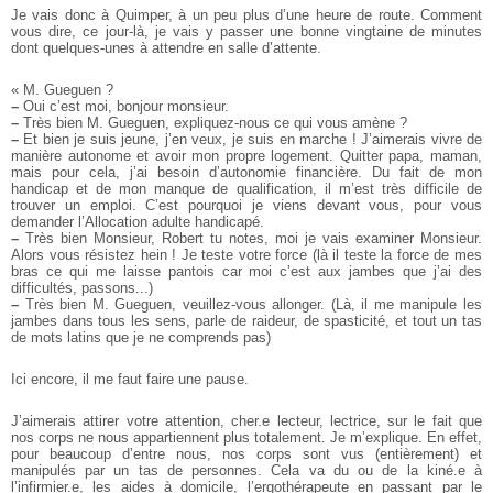
Je vais donc à Quimper, à un peu plus d’une heure de route. Comment
vous dire, ce jour-là, je vais y passer une bonne vingtaine de minutes
dont quelques-unes à attendre en salle d’attente.
« M. Gueguen ?
–
Oui c’est moi, bonjour monsieur.
–
Très bien M. Gueguen, expliquez-nous ce qui vous amène ?
–
Et bien je suis jeune, j’en veux, je suis en marche ! J’aimerais vivre de
manière autonome et avoir mon propre logement. Quitter papa, maman,
mais pour cela, j’ai besoin d’autonomie financière. Du fait de mon
handicap et de mon manque de qualification, il m’est très difficile de
trouver un emploi. C’est pourquoi je viens devant vous, pour vous
demander l’Allocation adulte handicapé.
–
Très bien Monsieur, Robert tu notes, moi je vais examiner Monsieur.
Alors vous résistez hein ! Je teste votre force (là il teste la force de mes
bras ce qui me laisse pantois car moi c’est aux jambes que j’ai des
difficultés, passons...)
–
Très bien M. Gueguen, veuillez-vous allonger. (Là, il me manipule les
jambes dans tous les sens, parle de raideur, de spasticité, et tout un tas
de mots latins que je ne comprends pas)
Ici encore, il me faut faire une pause.
J’aimerais attirer votre attention, cher.e lecteur, lectrice, sur le fait que
nos corps ne nous appartiennent plus totalement. Je m’explique. En effet,
pour beaucoup d’entre nous, nos corps sont vus (entièrement) et
manipulés par un tas de personnes. Cela va du ou de la kiné.e à
l’infirmier.e, les aides à domicile, l’ergothérapeute en passant par le