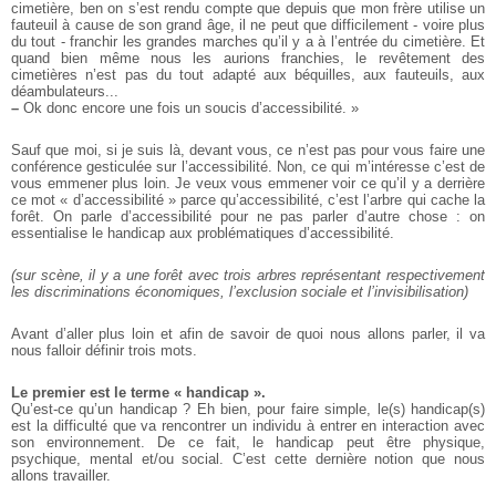
cimetière, ben on s’est rendu compte que depuis que mon frère utilise un
fauteuil à cause de son grand âge, il ne peut que difficilement - voire plus
du tout - franchir les grandes marches qu’il y a à l’entrée du cimetière. Et
quand bien même nous les aurions franchies, le revêtement des
cimetières n’est pas du tout adapté aux béquilles, aux fauteuils, aux
déambulateurs...
–
Ok donc encore une fois un soucis d’accessibilité. »
Sauf que moi, si je suis là, devant vous, ce n’est pas pour vous faire une
conférence gesticulée sur l’accessibilité. Non, ce qui m’intéresse c’est de
vous emmener plus loin. Je veux vous emmener voir ce qu’il y a derrière
ce mot « d’accessibilité » parce qu’accessibilité, c’est l’arbre qui cache la
forêt. On parle d’accessibilité pour ne pas parler d’autre chose : on
essentialise le handicap aux problématiques d’accessibilité.
(sur scène, il y a une forêt avec trois arbres représentant respectivement
les discriminations économiques, l’exclusion sociale et l’invisibilisation)
Avant d’aller plus loin et afin de savoir de quoi nous allons parler, il va
nous falloir définir trois mots.
Le premier est le terme « handicap ».
Qu’est-ce qu’un handicap ? Eh bien, pour faire simple, le(s) handicap(s)
est la difficulté que va rencontrer un individu à entrer en interaction avec
son environnement. De ce fait, le handicap peut être physique,
psychique, mental et/ou social. C’est cette dernière notion que nous
allons travailler.