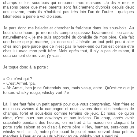
champs et les sous-bois qui entourent mes maisons. Je dis « mes »
maisons parce que mes parents sont fraîchement divorcés depuis deux
ans environ, mais ils n’habitent pas très loin l’un de l’autre : quelques
kilomètres à peine à vol d’oiseau.
Je pars donc me balader et chercher la fraîcheur dans les sous-bois. Au
bout d’une heure, je me rends compte qu’assez bizarrement - ou assez
naturellement -, je me suis rapproché du domicile de mon père. Cela fait
une heure que je marche, j’ai donc soif. J’hésite un tout petit peu à aller
chez mon père parce que ce n’est pas le week-end où l’on est censé être
chez lui avec mon petit frère. Mais après tout, il n’y a pas de raison, il
sera content de me voir, j’y vais.
Je toque donc à la porte :
« Oui c’est qui ?
–
C’est Armel, ‘pa.
–
Ah Armel, ben je ne t’attendais pas, mais vas-y, entre. Qu’est-ce que je
te sers whisky rouge, whisky vert ? »
Là, il me faut faire un petit aparté pour que vous compreniez. Mon frère et
moi nous vivions à la campagne et nous avions donc des hectares de
champs, forêt et sous-bois comme terrains de jeux. Et nous, ce qu’on
aime, c’est jouer aux cow-boys et aux indiens. Du coup, après avoir
crapahuté pendant des heures, on rentrait à la maison en claquant la
porte style saloon et on disait à notre père « Hey, barman, sers-nous un
whisky vert ! » Là, notre père jouait le jeu et nous servait deux petites
menthes à l’eau et ce jeu du whisky rouge, whisky vert a perduré.