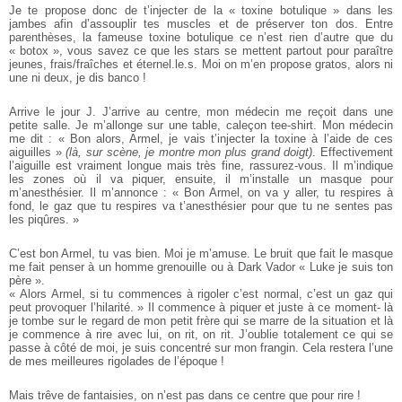
Je te propose donc de t’injecter de la « toxine botulique » dans les
jambes afin d’assouplir tes muscles et de préserver ton dos. Entre
parenthèses, la fameuse toxine botulique ce n’est rien d’autre que du
« botox », vous savez ce que les stars se mettent partout pour paraître
jeunes, frais/fraîches et éternel.le.s. Moi on m’en propose gratos, alors ni
une ni deux, je dis banco !
Arrive le jour J. J’arrive au centre, mon médecin me reçoit dans une
petite salle. Je m’allonge sur une table, caleçon tee-shirt. Mon médecin
me dit : « Bon alors, Armel, je vais t’injecter la toxine à l’aide de ces
aiguilles »
(là, sur scène, je montre mon plus grand doigt)
. Effectivement
l’aiguille est vraiment longue mais très fine, rassurez-vous. Il m’indique
les zones où il va piquer, ensuite, il m’installe un masque pour
m’anesthésier. Il m’annonce : « Bon Armel, on va y aller, tu respires à
fond, le gaz que tu respires va t’anesthésier pour que tu ne sentes pas
les piqûres. »
C’est bon Armel, tu vas bien. Moi je m’amuse. Le bruit que fait le masque
me fait penser à un homme grenouille ou à Dark Vador « Luke je suis ton
père ».
« Alors Armel, si tu commences à rigoler c’est normal, c’est un gaz qui
peut provoquer l’hilarité. » Il commence à piquer et juste à ce moment- là
je tombe sur le regard de mon petit frère qui se marre de la situation et là
je commence à rire avec lui, on rit, on rit. J’oublie totalement ce qui se
passe à côté de moi, je suis concentré sur mon frangin. Cela restera l’une
de mes meilleures rigolades de l’époque !
Mais trêve de fantaisies, on n’est pas dans ce centre que pour rire !