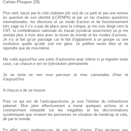
Carhaix-Plouguer (29).
Plus tard, lassé par le côté stalinien (eh oui) de ce parti et par une remise
en question de son identité (LCR/NPA) et par un tas d’autres questions
internationales, les élections et un mode d’action et de fonctionnement
très sage où il n’y a pas de place pour la critique, je me suis dirigé vers la
CNT, la confédération nationale du travail (syndicat anarchiste) où je me
sentais plus à mon aise avec la vision du monde et les modes d’actions.
Je n’y ai fait qu’un passage car le fait d’appartenir à un groupe ou une
institution quelle qu’elle soit me gêne. Je préfère rester libre et ne
répondre que de moi-même.
Me voilà aujourd’hui une sorte d’autonome anar même si je regrette toute
case, car chacun.e est en (r)évolution permanente.
Je ne renie en rien mon parcours et mes camarades d’hier et
d’aujourd’hui.
A chacun.e de se trouver.
Pour ce qui est de l’anticapacitisme, je suis l’héritier du militantisme
paternel. Mon père effectivement a mené quelques actions et a
constamment interpellé sur les inégalités et les discriminations
systémiques que vivaient les personnes en situation de handicap et cela,
de par le monde.
En effet, voici quelques-uns de ses faits d’arme. Pour réclamer ses