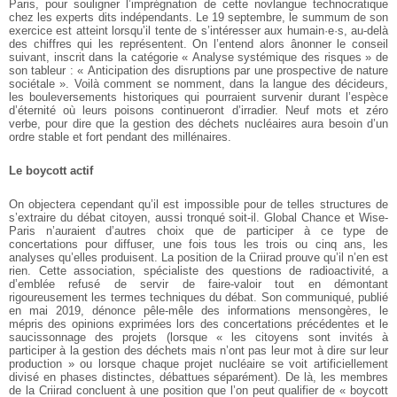
Paris, pour souligner l’imprégnation de cette novlangue techno­cratique
chez les experts dits indépendants. Le 19 septembre, le summum de son
exercice est atteint lorsqu’il tente de s’intéresser aux humain·e·s, au-delà
des chiffres qui les représentent. On l’entend alors ânonner le conseil
suivant, inscrit dans la catégorie « Analyse systémique des risques » de
son tableur : « Anticipation des disruptions par une prospective de nature
sociétale ». Voilà comment se nomment, dans la langue des décideurs,
les bouleversements historiques qui pourraient survenir durant l’espèce
d’éternité où leurs poisons continueront d’irradier. Neuf mots et zéro
verbe, pour dire que la gestion des déchets nucléaires aura besoin d’un
ordre stable et fort pendant des millénaires.
Le boycott actif
On objectera cependant qu’il est impossible pour de telles structures de
s’extraire du débat citoyen, aussi tronqué soit-il. Global Chance et Wise-
Paris n’auraient d’autres choix que de participer à ce type de
concertations pour diffuser, une fois tous les trois ou cinq ans, les
analyses qu’elles produisent. La position de la Criirad prouve qu’il n’en est
rien. Cette association, spécialiste des questions de radioactivité, a
d’emblée refusé de servir de faire-valoir tout en démontant
rigoureusement les termes techniques du débat. Son communiqué, publié
en mai 2019, dénonce pêle-mêle des informations mensongères, le
mépris des opinions exprimées lors des concertations précédentes et le
saucissonnage des projets (lorsque « les citoyens sont invités à
participer à la gestion des déchets mais n’ont pas leur mot à dire sur leur
production » ou lorsque chaque projet nucléaire se voit artificiellement
divisé en phases distinctes, débattues séparément). De là, les membres
de la Criirad concluent à une position que l’on peut qualifier de « boycott