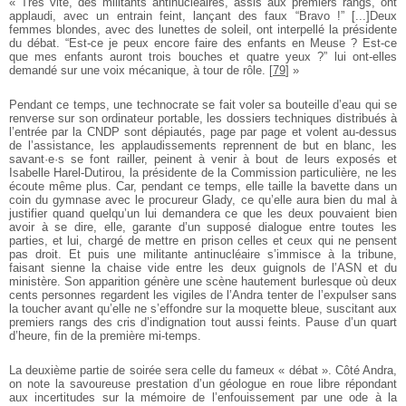
« Très vite, des militants antinucléaires, assis aux premiers rangs, ont
applaudi, avec un entrain feint, lançant des faux “Bravo !” [...]Deux
femmes blondes, avec des lunettes de soleil, ont interpellé la présidente
du débat. “Est-ce je peux encore faire des enfants en Meuse ? Est-ce
que mes enfants auront trois bouches et quatre yeux ?” lui ont-elles
demandé sur une voix mécanique, à tour de rôle.
[
79
]
»
Pendant ce temps, une technocrate se fait voler sa bouteille d’eau qui se
renverse sur son ordinateur portable, les dossiers techniques distribués à
l’entrée par la CNDP sont dépiautés, page par page et volent au-dessus
de l’assistance, les applaudissements reprennent de but en blanc, les
savant·e·s se font railler, peinent à venir à bout de leurs exposés et
Isabelle Harel-Dutirou, la présidente de la Commission particulière, ne les
écoute même plus. Car, pendant ce temps, elle taille la bavette dans un
coin du gymnase avec le procureur Glady, ce qu’elle aura bien du mal à
justifier quand quelqu’un lui demandera ce que les deux pouvaient bien
avoir à se dire, elle, garante d’un supposé dialogue entre toutes les
parties, et lui, chargé de mettre en prison celles et ceux qui ne pensent
pas droit. Et puis une militante antinucléaire s’immisce à la tribune,
faisant sienne la chaise vide entre les deux guignols de l’ASN et du
ministère. Son apparition génère une scène hautement burlesque où deux
cents personnes regardent les vigiles de l’Andra tenter de l’expulser sans
la toucher avant qu’elle ne s’effondre sur la moquette bleue, suscitant aux
premiers rangs des cris d’indignation tout aussi feints. Pause d’un quart
d’heure, fin de la première mi-temps.
La deuxième partie de soirée sera celle du fameux « débat ». Côté Andra,
on note la savoureuse prestation d’un géologue en roue libre répondant
aux incertitudes sur la mémoire de l’enfouissement par une ode à la