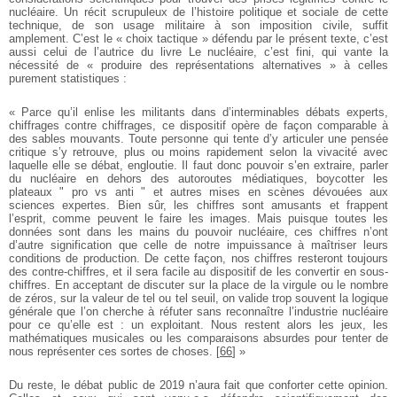
nucléaire. Un récit scrupuleux de l’histoire politique et sociale de cette
technique, de son usage militaire à son imposition civile, suffit
amplement. C’est le « choix tactique » défendu par le présent texte, c’est
aussi celui de l’autrice du livre Le nucléaire, c’est fini, qui vante la
nécessité de « produire des représentations alternatives » à celles
purement statistiques :
« Parce qu’il enlise les militants dans d’interminables débats experts,
chiffrages contre chiffrages, ce dispositif opère de façon comparable à
des sables mouvants. Toute personne qui tente d’y articuler une pensée
critique s’y retrouve, plus ou moins rapidement selon la vivacité avec
laquelle elle se débat, engloutie. Il faut donc pouvoir s’en extraire, parler
du nucléaire en dehors des autoroutes médiatiques, boycotter les
plateaux " pro vs anti " et autres mises en scènes dévouées aux
sciences expertes. Bien sûr, les chiffres sont amusants et frappent
l’esprit, comme peuvent le faire les images. Mais puisque toutes les
données sont dans les mains du pouvoir nucléaire, ces chiffres n’ont
d’autre signification que celle de notre impuissance à maîtriser leurs
conditions de production. De cette façon, nos chiffres resteront toujours
des contre-chiffres, et il sera facile au dispositif de les convertir en sous-
chiffres. En acceptant de discuter sur la place de la virgule ou le nombre
de zéros, sur la valeur de tel ou tel seuil, on valide trop souvent la logique
générale que l’on cherche à réfuter sans reconnaître l’industrie nucléaire
pour ce qu’elle est : un exploitant. Nous restent alors les jeux, les
mathématiques musicales ou les comparaisons absurdes pour tenter de
nous représenter ces sortes de choses.
[
66
]
»
Du reste, le débat public de 2019 n’aura fait que conforter cette opinion.