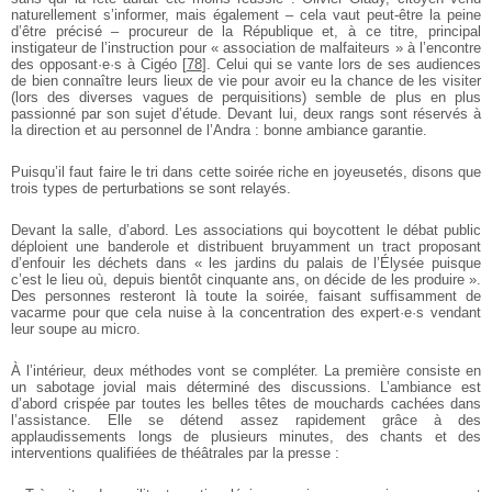
naturellement s’informer, mais également – cela vaut peut-être la peine
d’être précisé – procureur de la République et, à ce titre, principal
instigateur de l’instruction pour « association de malfaiteurs » à l’encontre
des opposant·e·s à Cigéo
[
78
]
. Celui qui se vante lors de ses audiences
de bien connaître leurs lieux de vie pour avoir eu la chance de les visiter
(lors des diverses vagues de perquisitions) semble de plus en plus
passionné par son sujet d’étude. Devant lui, deux rangs sont réservés à
la direction et au personnel de l’Andra : bonne ambiance garantie.
Puisqu’il faut faire le tri dans cette soirée riche en joyeusetés, disons que
trois types de perturbations se sont relayés.
Devant la salle, d’abord. Les associations qui boycottent le débat public
déploient une banderole et distribuent bruyamment un tract proposant
d’enfouir les déchets dans « les jardins du palais de l’Élysée puisque
c’est le lieu où, depuis bientôt cinquante ans, on décide de les produire ».
Des personnes resteront là toute la soirée, faisant suffisamment de
vacarme pour que cela nuise à la concentration des expert·e·s vendant
leur soupe au micro.
À l’intérieur, deux méthodes vont se compléter. La première consiste en
un sabotage jovial mais déterminé des discussions. L’ambiance est
d’abord crispée par toutes les belles têtes de mouchards cachées dans
l’assistance. Elle se détend assez rapidement grâce à des
applaudissements longs de plusieurs minutes, des chants et des
interventions qualifiées de théâtrales par la presse :