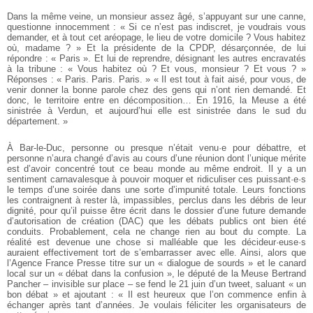
Dans la même veine, un monsieur assez âgé, s’appuyant sur une canne,
questionne innocemment : « Si ce n’est pas indiscret, je voudrais vous
demander, et à tout cet aréopage, le lieu de votre domicile ? Vous habitez
où, madame ? » Et la présidente de la CPDP, désarçonnée, de lui
répondre : « Paris ». Et lui de reprendre, désignant les autres encravatés
à la tribune : « Vous habitez où ? Et vous, monsieur ? Et vous ? »
Réponses : « Paris. Paris. Paris. » « Il est tout à fait aisé, pour vous, de
venir donner la bonne parole chez des gens qui n’ont rien demandé. Et
donc, le territoire entre en décomposition… En 1916, la Meuse a été
sinistrée à Verdun, et aujourd’hui elle est sinistrée dans le sud du
département. »
À Bar-le-Duc, personne ou presque n’était venu·e pour débattre, et
personne n’aura changé d’avis au cours d’une réunion dont l’unique mérite
est d’avoir concentré tout ce beau monde au même endroit. Il y a un
sentiment carnavalesque à pouvoir moquer et ridiculiser ces puissant·e·s
le temps d’une soirée dans une sorte d’impunité totale. Leurs fonctions
les contraignent à rester là, impassibles, perclus dans les débris de leur
dignité, pour qu’il puisse être écrit dans le dossier d’une future demande
d’autorisation de création (DAC) que les débats publics ont bien été
conduits. Probablement, cela ne change rien au bout du compte. La
réalité est devenue une chose si malléable que les décideur·euse·s
auraient effectivement tort de s’embarrasser avec elle. Ainsi, alors que
l’Agence France Presse titre sur un « dialogue de sourds » et le canard
local sur un « débat dans la confusion », le député de la Meuse Bertrand
Pancher – invisible sur place – se fend le 21 juin d’un tweet, saluant « un
bon débat » et ajoutant : « Il est heureux que l’on commence enfin à
échanger après tant d’années. Je voulais féliciter les organisateurs de