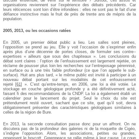
discuter ensemble, de venir sur le territoire ? Surtout, ces assos et
organisations reviennent sur l’expérience des débats précédents. Car
leurs réticences sont loin d’être infondées : elles ne sont pas le fait d’une
défiance instinctive mais le fruit de près de trente ans de mépris de la
population.
2005, 2013, ou les occasions ratées
En 2005, un premier débat public a lieu. Les salles sont pleines,
l’opposition se prend au jeu. Elle y voit l’occasion de s’exprimer enfin
après plus d’une décennie de portes closes, de formuler ses contre-­
expertises « ailleurs que sous des chapiteaux ». Les conclusions du
débat sont claires : l’option de l’enfouissement est largement rejetée, on
réclame de pousser plus loin les recherches sur l’entreposage pérennisé,
en surface ou à une très faible profondeur (ce que l’on appelle le sub-
surface). Huit ans plus tard, « le même public est invité à participer à un
nouveau débat portant sur les modalités de cet enfouissement
rejeté
[
61
]
». C’est qu’entre-temps, en 2006, une loi a été votée. Le
stockage en couche géologique profonde y a été définitivement acté,
faisant fi des recommandations de la CNDP. La loi a également établi un
calendrier pour le lancement du projet. Seul le choix du site est
prétendument resté ouvert, sachant que ce site, quel qu’il soit, devra
obligatoirement présenter des caractéristiques géologiques similaires à
celles de la région de Bure.
En 2013, la seconde consultation passe donc pour un affront. On ne
discutera pas de la profondeur des galeries ni de la moquette de Cigéo,
s’indigne l’opposition. Alors, les associations, petites ou grandes,
organisent le boycott. Greenpeace se rallie même à leur cause. Le coup