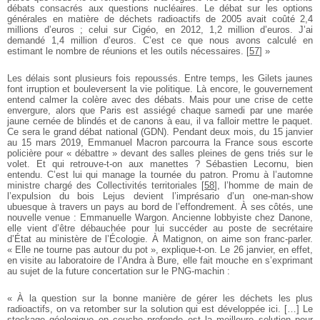
débats consacrés aux questions nucléaires. Le débat sur les options
générales en matière de déchets radioactifs de 2005 avait coûté 2,4
millions d’euros ; celui sur Cigéo, en 2012, 1,2 million d’euros. J’ai
demandé 1,4 million d’euros. C’est ce que nous avons calculé en
estimant le nombre de réunions et les outils nécessaires.
[
57
]
»
Les délais sont plusieurs fois repoussés. Entre temps, les Gilets jaunes
font irruption et bouleversent la vie politique. Là encore, le gouvernement
entend calmer la colère avec des débats. Mais pour une crise de cette
envergure, alors que Paris est assiégé chaque samedi par une marée
jaune cernée de blindés et de canons à eau, il va falloir mettre le paquet.
Ce sera le grand débat national (GDN). Pendant deux mois, du 15 janvier
au 15 mars 2019, Emmanuel Macron parcourra la France sous escorte
policière pour « débattre » devant des salles pleines de gens triés sur le
volet. Et qui ­retrouve-t-on aux manettes ? Sébastien Lecornu, bien
entendu. C’est lui qui manage la tournée du patron. Promu à l’automne
ministre chargé des Collectivités territoriales
[
58
]
, l’homme de main de
l’expulsion du bois Lejus devient l’imprésario d’un ­one-man-show
ubuesque à travers un pays au bord de l’effondrement. À ses côtés, une
nouvelle venue : Emmanuelle Wargon. Ancienne lobbyiste chez Danone,
elle vient d’être débauchée pour lui succéder au poste de secrétaire
d’État au ministère de l’Écologie. À Matignon, on aime son franc-parler.
« Elle ne tourne pas autour du pot », ­explique-t-on. Le 26 janvier, en effet,
en visite au laboratoire de l’Andra à Bure, elle fait mouche en s’exprimant
au sujet de la future concertation sur le PNG-machin :
« À la question sur la bonne manière de gérer les déchets les plus
radioactifs, on va retomber sur la solution qui est développée ici. […] Le
stockage géologique en couche profonde est la meilleure solution pour