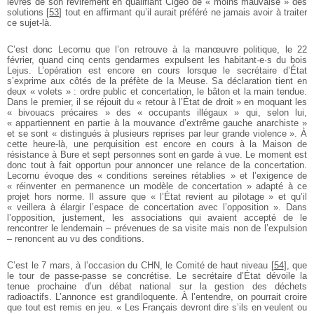
lèvres de son revirement en qualifiant Cigéo de « moins mauvaise » des
solutions
[
53
]
tout en affirmant qu’il aurait préféré ne jamais avoir à traiter
ce sujet-là.
C’est donc Lecornu que l’on retrouve à la manœuvre politique, le 22
février, quand cinq cents gendarmes expulsent les habitant·e·s du bois
Lejus. L’opération est encore en cours lorsque le secrétaire d’État
s’exprime aux côtés de la préfète de la Meuse. Sa déclaration tient en
deux « volets » : ordre public et concertation, le bâton et la main tendue.
Dans le premier, il se réjouit du « retour à l’État de droit » en moquant les
« bivouacs précaires » des « occupants illégaux » qui, selon lui,
« appartiennent en partie à la mouvance d’extrême gauche anarchiste »
et se sont « distingués à plusieurs reprises par leur grande violence ». À
cette heure-là, une perquisition est encore en cours à la Maison de
résistance à Bure et sept personnes sont en garde à vue. Le moment est
donc tout à fait opportun pour annoncer une relance de la concertation.
Lecornu évoque des « conditions sereines rétablies » et l’exigence de
« réinventer en permanence un modèle de concertation » adapté à ce
projet hors norme. Il assure que « l’État revient au pilotage » et qu’il
« veillera à élargir l’espace de concertation avec l’opposition ». Dans
l’opposition, justement, les associations qui avaient accepté de le
rencontrer le lendemain – prévenues de sa visite mais non de l’expulsion
– renoncent au vu des conditions.
C’est le 7 mars, à l’occasion du CHN, le Comité de haut niveau
[
54
]
, que
le tour de passe-passe se concrétise. Le secrétaire d’État dévoile la
tenue prochaine d’un débat national sur la gestion des déchets
radioactifs. L’annonce est grandiloquente. À l’entendre, on pourrait croire
que tout est remis en jeu. « Les Français devront dire s’ils en veulent ou