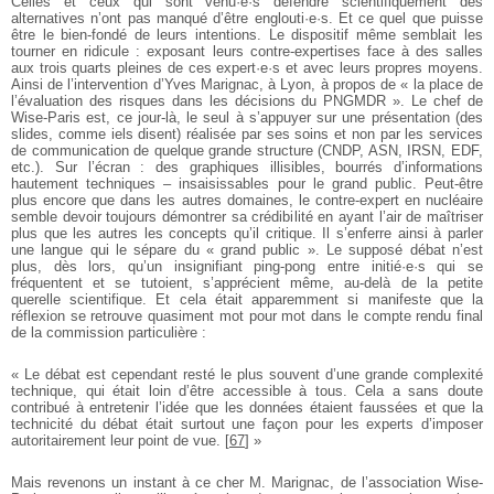
Celles et ceux qui sont venu·e·s défendre scientifiquement des
alternatives n’ont pas manqué d’être englouti·e·s. Et ce quel que puisse
être le bien-fondé de leurs intentions. Le dispositif même semblait les
tourner en ridicule : exposant leurs contre-expertises face à des salles
aux trois quarts pleines de ces expert·e·s et avec leurs propres moyens.
Ainsi de l’intervention d’Yves Marignac, à Lyon, à propos de « la place de
l’évaluation des risques dans les décisions du PNGMDR ». Le chef de
Wise-Paris est, ce jour-là, le seul à s’appuyer sur une présentation (des
slides, comme iels disent) réalisée par ses soins et non par les services
de communication de quelque grande structure (CNDP, ASN, IRSN, EDF,
etc.). Sur l’écran : des graphiques illisibles, bourrés d’informations
hautement techniques – insaisissables pour le grand public. Peut-être
plus encore que dans les autres domaines, le contre-expert en nucléaire
semble devoir toujours démontrer sa crédibilité en ayant l’air de maîtriser
plus que les autres les concepts qu’il critique. Il s’enferre ainsi à parler
une langue qui le sépare du « grand public ». Le supposé débat n’est
plus, dès lors, qu’un insignifiant ping-pong entre initié·e·s qui se
fréquentent et se tutoient, s’apprécient même, au-delà de la petite
querelle scientifique. Et cela était apparemment si manifeste que la
réflexion se retrouve quasiment mot pour mot dans le compte rendu final
de la commission particulière :
« Le débat est cependant resté le plus souvent d’une grande complexité
technique, qui était loin d’être accessible à tous. Cela a sans doute
contribué à entretenir l’idée que les données étaient faussées et que la
technicité du débat était surtout une façon pour les experts d’imposer
autoritairement leur point de vue.
[
67
]
»
Mais revenons un instant à ce cher M. Marignac, de l’association Wise-