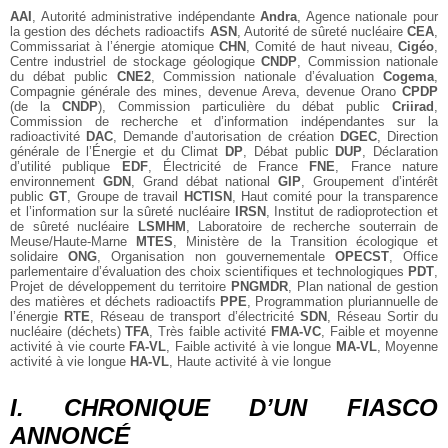
AAI
, Autorité administrative indépendante
Andra
, Agence nationale pour
la gestion des déchets radioactifs
ASN
, Autorité de sûreté nucléaire
CEA
,
Commissariat à l’énergie atomique
CHN
, Comité de haut niveau,
Cigéo
,
Centre industriel de stockage géologique
CNDP
, Commission nationale
du débat public
CNE2
, Commission nationale d’évaluation
Cogema
,
Compagnie générale des mines, devenue Areva, devenue Orano
CPDP
(de la
CNDP
), Commission particulière du débat public
Criirad
,
Commission de recherche et d’information indépendantes sur la
radioactivité
DAC
, Demande d’autorisation de création
DGEC
, Direction
générale de l’Énergie et du Climat
DP
, Débat public
DUP
, Déclaration
d’utilité publique
EDF
, Électricité de France
FNE
, France nature
environnement
GDN
, Grand débat national
GIP
, Groupement d’intérêt
public
GT
, Groupe de travail
HCTISN
, Haut comité pour la transparence
et l’information sur la sûreté nucléaire
IRSN
, Institut de radioprotection et
de sûreté nucléaire
LSMHM
, Laboratoire de recherche souterrain de
Meuse/Haute-Marne
MTES
, Ministère de la Transition écologique et
solidaire
ONG
, Organisation non gouvernementale
OPECST
, Office
parlementaire d’évaluation des choix scientifiques et technologiques
PDT
,
Projet de développement du territoire
PNGMDR
, Plan national de gestion
des matières et déchets radioactifs
PPE
, Programmation pluriannuelle de
l’énergie
RTE
, Réseau de transport d’électricité
SDN
, Réseau Sortir du
nucléaire (déchets)
TFA
, Très faible activité
FMA-VC
, Faible et moyenne
activité à vie courte
FA-VL
, Faible activité à vie longue
MA-VL
, Moyenne
activité à vie longue
HA-VL
, Haute activité à vie longue
I. CHRONIQUE D’UN FIASCO
ANNONCÉ