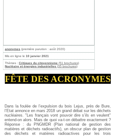
anonymes
(première parution : août 2020)
Mis en ligne le
10 janvier 2021
Thèmes :
Critiques du citoyennisme
(51 brochures)
Nucléaire et énergies industrielles
(35 brochures)
FÊTE DES ACRONYMES
Dans la foulée de l’expulsion du bois Lejus, près de Bure,
l’Etat annonce en mars 2018 un grand débat sur les déchets
nucléaires. "Les français vont pouvoir dire s’ils en veulent"
entend-on alors. Mais de quoi va-t-on débattre exactement ?
Réponse : du PNGMDR (Plan national de gestion des
matières et déchets radioactifs), un obscur plan de gestion
des déchets et matières radioactives pour les trois