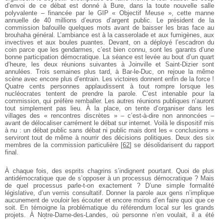
d’envoi de ce débat est donné à Bure, dans la toute nouvelle salle
polyvalente – financée par le GIP « Objectif Meuse », cette manne
annuelle de 40 millions d’euros d’argent public. Le président de la
commission bafouille quelques mots avant de baisser les bras face au
brouhaha général. L’ambiance est à la casserolade et aux fumigènes, aux
invectives et aux boules puantes. Devant, on a déployé l’escadron du
coin parce que les gendarmes, c’est bien connu, sont les garants d’une
bonne participation démocratique. La séance est levée au bout d’un quart
d’heure, les deux réunions suivantes à Joinville et Saint-Dizier sont
annulées. Trois semaines plus tard, à Bar-le-Duc, on rejoue la même
scène avec encore plus d’entrain. Les victoires donnent enfin de la force !
Quatre cents personnes applaudissent à tout rompre lorsque les
nucléocrates tentent de prendre la parole. C’est intenable pour la
commission, qui préfère remballer. Les autres réunions publiques n’auront
tout simplement pas lieu. À la place, on tente d’organiser dans les
villages des « rencontres discrètes » – c’est-à-dire non annoncées –
avant de délocaliser carrément le débat sur internet. Voilà le dispositif mis
à nu : un débat public sans débat ni public mais dont les « conclusions »
serviront tout de même à nourrir des décisions politiques. Deux des six
membres de la commission particulière
[
62
]
se désolidarisent du rapport
final.
À chaque fois, des esprits chagrins s’indignent pourtant. Quoi de plus
antidémocratique que de s’opposer à un processus démocratique ? Mais
de quel processus parle-t-on exactement ? D’une simple formalité
législative, d’un vernis consultatif. Donner la parole aux gens n’implique
aucunement de vouloir les écouter et encore moins d’en faire quoi que ce
soit. En témoigne la problématique du référendum local sur les grands
projets. À Notre-Dame-des-Landes, où personne n’en voulait, il a été