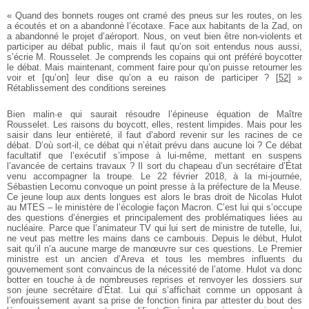
« Quand des bonnets rouges ont cramé des pneus sur les routes, on les
a écoutés et on a abandonné l’écotaxe. Face aux habitants de la Zad, on
a abandonné le projet d’aéroport. Nous, on veut bien être non-violents et
participer au débat public, mais il faut qu’on soit entendus nous aussi,
s’écrie M. Rousselet. Je comprends les copains qui ont préféré boycotter
le débat. Mais maintenant, comment faire pour qu’on puisse retourner les
voir et [qu’on] leur dise qu’on a eu raison de participer ?
[
52
]
»
Rétablissement des conditions sereines
Bien malin·e qui saurait résoudre l’épineuse équation de Maître
Rousselet. Les raisons du boycott, elles, restent limpides. Mais pour les
saisir dans leur entièreté, il faut d’abord revenir sur les racines de ce
débat. D’où sort-il, ce débat qui n’était prévu dans aucune loi ? Ce débat
facultatif que l’exécutif s’impose à lui-même, mettant en suspens
l’avancée de certains travaux ? Il sort du chapeau d’un secrétaire d’État
venu accompagner la troupe. Le 22 février 2018, à la mi-journée,
Sébastien Lecornu convoque un point presse à la préfecture de la Meuse.
Ce jeune loup aux dents longues est alors le bras droit de Nicolas Hulot
au MTES – le ministère de l’écologie façon Macron. C’est lui qui s’occupe
des questions d’énergies et principalement des problématiques liées au
nucléaire. Parce que l’animateur TV qui lui sert de ministre de tutelle, lui,
ne veut pas mettre les mains dans ce cambouis. Depuis le début, Hulot
sait qu’il n’a aucune marge de manœuvre sur ces questions. Le Premier
ministre est un ancien d’Areva et tous les membres influents du
gouvernement sont convaincus de la nécessité de l’atome. Hulot va donc
botter en touche à de nombreuses reprises et renvoyer les dossiers sur
son jeune secrétaire d’État. Lui qui s’affichait comme un opposant à
l’enfouissement avant sa prise de fonction finira par attester du bout des