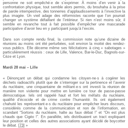
personne ne soit empêché·e de s’exprimer. À moins d’en venir à la
confrontation physique, tout semble alors permis, du brouhaha à la prise
de parole intempestive, des tonnerres d’applaudissements à l’invective la
plus imagée. Un vieil adage des réformistes raconte que l’on pourrait
changer un système défaillant de l’intérieur. Si rien n’est moins sûr, il
semble en revanche tout à fait possible d’empêcher une mascarade
participative d’avoir lieu en y participant jusqu’à l’excès.
Dans son compte rendu final, la commission note qu’une dizaine de
réunions au moins ont été perturbées, soit environ la moitié des rendez-
vous publics. Elle décerne même ses félicitations à cinq « ­sabotages »
particulièrement réussis : ceux de Lille, Valence, ­Bar-le-Duc, Bagnols-sur-
Cèze et Lyon.
Mardi 28 mai – Lille
« Dénonçant un débat qui condamne les citoyen·ne·s à cogérer les
déchets radioactifs plutôt que de s’interroger sur la pertinence et l’avenir
du nucléaire, une cinquantaine de militant·e·s ont investi la réunion de
manière non violente pour mettre en lumière ce tour de passe-passe
démocratique. Iels ont rappelé haut et fort les méfaits du nucléaire,
qualifié d’écocide et de crime contre l’humanité. Ils ont également
chahuté les représentant·e·s du nucléaire pour empêcher leurs discours,
considérés comme de la communication et non de l’information, en
scandant “Sortons du nucléaire, halte au faux débat !” et “On est plus
chauds que Cigéo !”. En parallèle, iels distribuaient un tract expliquant
leur position et celles des autres associations ayant décidé de boycotter
le débat.
[
73
]
»