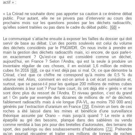
actif » :
« La Criirad ne souhaite donc pas apporter sa caution à ce énième débat
public. Pour autant, elle ne se privera pas d’intervenir au cours des
prochains mois sur les questions posées par les déchets radioactifs,
qu’elles soient traitées ou pas dans le cadre du débat public.
[
68
]
»
Le communiqué s’attache ensuite à exposer les failles du dossier qui doit
servir de base au débat. L’un des points soulevés est celui du volume
des déchets considérés par le PNGMDR. On nous invite à prendre en
main la gestion des déchets radioactifs mais, ici encore, de quoi parle-t-
on exactement ? Qu’est-ce qui est considéré comme un déchet,
aujourd’hui, en France ? Selon l’Andra, qui est la seule à produire un
inventaire régulier de ces choses, il en existait 1,6 million de mètres
cubes fin 2016
[
69
]
, ce qui n’est déjà pas si mal. Or, ce que démontre la
Criirad, c’est que ce chiffre ne correspond qu’à moins de 0,5 % du
volume réel. Alors, comment en est-on arrivé à cet écart surréaliste et,
surtout, que se passe-t-il pour les quelque 200 millions de mètres cubes
abandonnés à leur sort ? Pour faire court, ils ont déjà été « gérés » et ne
sont donc plus du ressort de l’Andra. Et niveau gestion, c’est du grand
art ! On parle par exemple des dizaines de millions de m³ de déchets
faiblement radioactifs mais à vie longue (FA-VL, au moins 750 000 ans)
générés par l’extraction d’uranium en France
[
70
]
. Environ un tiers de ces
roches a été laissé dans les mines et bénéficie d’une surveillance
théorique assurée par Orano – mais jusqu’à quand ? Le reste a été
éparpillé au gré des besoins, planqué dans des sablières ou vendu
comme remblai à bas prix pour des bretelles d’autoroutes, des terrains de
sport, des parkings ou des soubassements d’habitations
[
71
]
. Prétendre
qu’on pourrait récupérer et traiter ces millions de tonnes de roches