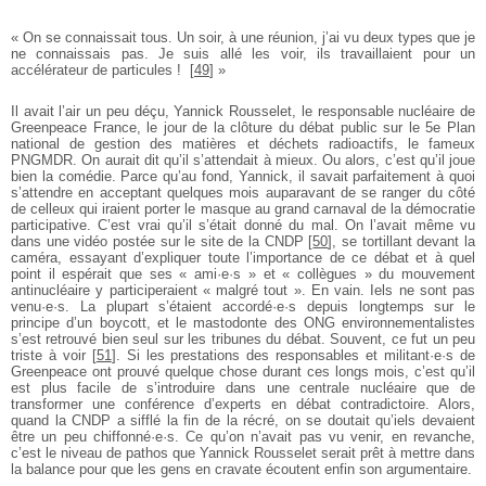
« On se connaissait tous. Un soir, à une réunion, j’ai vu deux types que je
ne connaissais pas. Je suis allé les voir, ils travaillaient pour un
accélérateur de particules !
[
49
]
»
Il avait l’air un peu déçu, Yannick Rousselet, le responsable nucléaire de
Greenpeace France, le jour de la clôture du débat public sur le 5e Plan
national de gestion des matières et déchets radioactifs, le fameux
PNGMDR. On aurait dit qu’il s’attendait à mieux. Ou alors, c’est qu’il joue
bien la comédie. Parce qu’au fond, Yannick, il savait parfaitement à quoi
s’attendre en acceptant quelques mois auparavant de se ranger du côté
de celleux qui iraient porter le masque au grand carnaval de la démocratie
participative. C’est vrai qu’il s’était donné du mal. On l’avait même vu
dans une vidéo postée sur le site de la CNDP
[
50
]
, se tortillant devant la
caméra, essayant d’expliquer toute l’importance de ce débat et à quel
point il espérait que ses « ami·e·s » et « collègues » du mouvement
antinucléaire y participeraient « malgré tout ». En vain. Iels ne sont pas
venu·e·s. La plupart s’étaient accordé·e·s depuis longtemps sur le
principe d’un boycott, et le mastodonte des ONG environnementalistes
s’est retrouvé bien seul sur les tribunes du débat. Souvent, ce fut un peu
triste à voir
[
51
]
. Si les prestations des responsables et militant·e·s de
Greenpeace ont prouvé quelque chose durant ces longs mois, c’est qu’il
est plus facile de s’introduire dans une centrale nucléaire que de
transformer une conférence d’experts en débat contradictoire. Alors,
quand la CNDP a sifflé la fin de la récré, on se doutait qu’iels devaient
être un peu chiffonné·e·s. Ce qu’on n’avait pas vu venir, en revanche,
c’est le niveau de pathos que Yannick Rousselet serait prêt à mettre dans
la balance pour que les gens en cravate écoutent enfin son argumentaire.