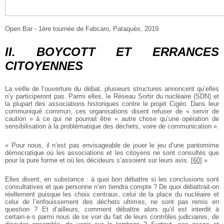
Open Bar - 1ère tournée de Fabcaro, Pataquès, 2019.
II. BOYCOTT ET ERRANCES
CITOYENNES
La veille de l’ouverture du débat, plusieurs structures annoncent qu’elles
n’y participeront pas. Parmi elles, le Réseau Sortir du nucléaire (SDN) et
la plupart des associations historiques contre le projet Cigéo. Dans leur
communiqué commun, ces organisations disent refuser de « servir de
caution » à ce qui ne pourrait être « autre chose qu’une opération de
sensibilisation à la problématique des déchets, voire de communication ».
« Pour nous, il n’est pas envisageable de jouer le jeu d’une pantomime
démocratique où les associations et les citoyens ne sont consultés que
pour la pure forme et où les décideurs s’assoient sur leurs avis.
[
60
]
»
Elles disent, en substance : à quoi bon débattre si les conclusions sont
consultatives et que personne n’en tiendra compte ? De quoi débattrait-on
réellement puisque les choix centraux, celui de la place du nucléaire et
celui de l’enfouissement des déchets ultimes, ne sont pas remis en
question ? Et d’ailleurs, comment débattre alors qu’il est interdit à
certain·e·s parmi nous de se voir du fait de leurs contrôles judiciaires, de