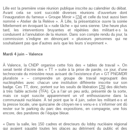
Lille est la première vraie réunion publique inscrite au calendrier du débat.
Avant cela se sont succédé diverses réunions d’ouverture dont
l’inauguration du fameux « Groupe Miroir »
[
74
]
et celle du tout aussi bien
nommé « Atelier de la Relève ». À Lille, la présentatrice ouvre la soirée
fébrilement en évoquant la « rude tâche » qui sera sienne. Une heure plus
tard, les interventions bruyantes et répétées des militant·e·s la
conduisent à l’annulation de la réunion. Dans son compte rendu du jour, la
commission s’indigne en dénonçant « plusieurs personnes qui ne
souhaitaient pas que d’autres avis que les leurs s’expriment ».
Mardi 4 juin – Valence
À Valence, la CNDP organise cette fois des « tables de travail ». On
serait tenté d’écrire des « TT » suite à la prise de parole, ce jour, d’une
technocrate du ministère nous avisant de l’existence d’un « GT PNGMDR
pluraliste » – comprendre un groupe de travail regroupant des
nucléophiles avec chacun une institution différente inscrite sur son
badge. Ces TT, donc, portent sur les seuils de libération
[
75
]
des déchets
à très faible activité (TFA). Ça a l’air un peu ardu, présenté de la sorte,
mais ce sujet suscite apparemment un vif enthousiasme dans la
communauté nucléaire. À tel point que le 4 juin, selon les militant·e·s et
la presse locale, une quinzaine de citoyen·ne·s venu·e·s s’informer ont dû
rester sur le parking du parc des expositions, en compagnie, une fois
encore, des pandores de l’équipe bleue.
« Dans la salle, les 150 cadres et directeurs du lobby nucléaire régional
qui avaient squatté toutes les places au détriment du public et des