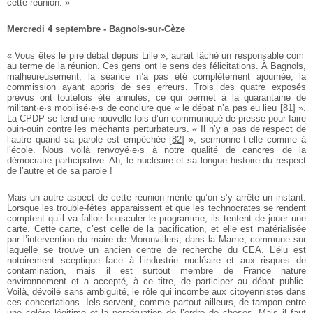
cette réunion. »
Mercredi 4 septembre - Bagnols-sur-Cèze
« Vous êtes le pire débat depuis Lille », aurait lâché un responsable com’
au terme de la réunion. Ces gens ont le sens des félicitations. À Bagnols,
malheureusement, la séance n’a pas été complètement ajournée, la
commission ayant appris de ses erreurs. Trois des quatre exposés
prévus ont toutefois été annulés, ce qui permet à la quarantaine de
militant·e·s mobilisé·e·s de conclure que « le débat n’a pas eu lieu
[
81
]
».
La CPDP se fend une nouvelle fois d’un communiqué de presse pour faire
ouin-ouin contre les méchants perturbateurs. « Il n’y a pas de respect de
l’autre quand sa parole est empêchée
[
82
]
», sermonne-t-elle comme à
l’école. Nous voilà renvoyé·e·s à notre qualité de cancres de la
démocratie participative. Ah, le nucléaire et sa longue histoire du respect
de l’autre et de sa parole !
Mais un autre aspect de cette réunion mérite qu’on s’y arrête un instant.
Lorsque les trouble-fêtes apparaissent et que les technocrates se rendent
comptent qu’il va falloir bousculer le programme, ils tentent de jouer une
carte. Cette carte, c’est celle de la pacification, et elle est matérialisée
par l’intervention du maire de Moronvillers, dans la Marne, commune sur
laquelle se trouve un ancien centre de recherche du CEA. L’élu est
notoirement sceptique face à l’industrie nucléaire et aux risques de
contamination, mais il est surtout membre de France nature
environnement et a accepté, à ce titre, de participer au débat public.
Voilà, dévoilé sans ambiguïté, le rôle qui incombe aux citoyennistes dans
ces concertations. Iels servent, comme partout ailleurs, de tampon entre
une colère légitime et la perpétuation de l’ordre de choses. Mais il faut