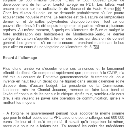
surprise de 500 millions d’euros. C’est le tout nouveau projet de
développement du territoire, bientôt abrégé en PDT. Les billets vont
encore pleuvoir sur les collectivités de Meuse et de Haute-Marne
[
55
]
!
Chez les élu·e·s du coin, on se demande probablement où l’on pourra
écouler cette nouvelle manne. Le territoire est déjà saturé de lampadaires
dernier cri et de salles polyvalentes disproportionnées. Tout ce qui
pouvait être rénové l’a été depuis longtemps et parfois même à plusieurs
reprises. Au même moment, à quelques kilomètres de Bure et malgré la
forte mobilisation des habitant·e·s de Montiers-sur-Saulx, le dernier
collège du canton s’apprête à fermer ses portes sur décision du conseil
général. Les gamins – s’il en reste encore – prendront maintenant le bus
pour aller en cours à une vingtaine de kilomètres de là
[
56
]
.
Retard à l’allumage
Plus d’une année va s’écouler entre ces annonces et le lancement
effectif du débat. On comprend rapidement que personne, à la CNDP, n’a
été mis au courant de l’initiative gouvernementale. Autrement dit, on a
inventé en haut lieu un débat qui ne figurait dans aucun calendrier et ne
dispose donc d’aucun budget. La présidente de la Commission,
l’ancienne ministre Chantal Jouanno, menace de faire faux bond si
l’exécutif continue de lésiner sur le chèque. Après tout, semble-t-elle nous
dire, s’iels veulent se payer une opération de communication, qu’iels y
mettent les moyens.
« À l’origine, le gouvernement pensait nous accorder la même somme
que pour le débat public sur la PPE avec une petite rallonge, soit 600 000
euros. Je leur ai dit qu’à ce prix-là, il n’avait qu’à l’organiser lui-même,
parce que nous ne le ferions pas. J’ai regardé les coûts des précédents