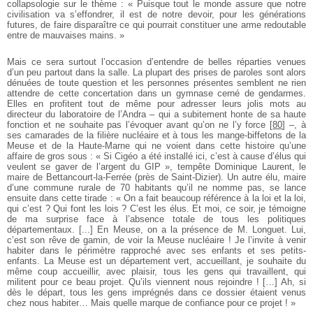
collapsologie sur le thème : « Puisque tout le monde assure que notre
civilisation va s’effondrer, il est de notre devoir, pour les générations
futures, de faire disparaître ce qui pourrait constituer une arme redoutable
entre de mauvaises mains. »
Mais ce sera surtout l’occasion d’entendre de belles réparties venues
d’un peu partout dans la salle. La plupart des prises de paroles sont alors
dénuées de toute question et les personnes présentes semblent ne rien
attendre de cette concertation dans un gymnase cerné de gendarmes.
Elles en profitent tout de même pour adresser leurs jolis mots au
directeur du laboratoire de l’Andra – qui a subitement honte de sa haute
fonction et ne souhaite pas l’évoquer avant qu’on ne l’y force
[
80
]
–, à
ses camarades de la filière nucléaire et à tous les mange-biffetons de la
Meuse et de la Haute-Marne qui ne voient dans cette histoire qu’une
affaire de gros sous : « Si Cigéo a été installé ici, c’est à cause d’élus qui
veulent se gaver de l’argent du GIP », tempête Dominique Laurent, le
maire de Bettancourt-la-Ferrée (près de Saint-Dizier). Un autre élu, maire
d’une commune rurale de 70 habitants qu’il ne nomme pas, se lance
ensuite dans cette tirade : « On a fait beaucoup référence à la loi et la loi,
qui c’est ? Qui font les lois ? C’est les élus. Et moi, ce soir, je témoigne
de ma surprise face à l’absence totale de tous les politiques
départementaux. [...] En Meuse, on a la présence de M. Longuet. Lui,
c’est son rêve de gamin, de voir la Meuse nucléaire ! Je l’invite à venir
habiter dans le périmètre rapproché avec ses enfants et ses petits-
enfants. La Meuse est un département vert, accueillant, je souhaite du
même coup accueillir, avec plaisir, tous les gens qui travaillent, qui
militent pour ce beau projet. Qu’ils viennent nous rejoindre ! […] Ah, si
dès le départ, tous les gens imprégnés dans ce dossier étaient venus
chez nous habiter… Mais quelle marque de confiance pour ce projet ! »