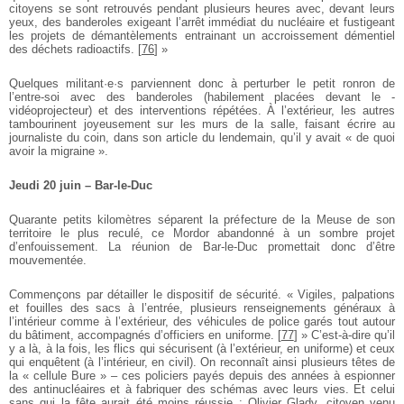
citoyens se sont retrouvés pendant plusieurs heures avec, devant leurs
yeux, des banderoles exigeant l’arrêt immédiat du nucléaire et fustigeant
les projets de démantèlements entrainant un accroissement démentiel
des déchets radioactifs.
[
76
]
»
Quelques militant·e·s parviennent donc à perturber le petit ronron de
l’entre-soi avec des banderoles (habilement placées devant le ­
vidéoprojecteur) et des interventions répétées. À l’extérieur, les autres
tambourinent joyeusement sur les murs de la salle, faisant écrire au
journaliste du coin, dans son article du lendemain, qu’il y avait « de quoi
avoir la migraine ».
Jeudi 20 juin – Bar-le-Duc
Quarante petits kilomètres séparent la préfecture de la Meuse de son
territoire le plus reculé, ce Mordor abandonné à un sombre projet
d’enfouissement. La réunion de Bar-le-Duc promettait donc d’être
mouvementée.
Commençons par détailler le dispositif de sécurité. « Vigiles, palpations
et fouilles des sacs à l’entrée, plusieurs renseignements généraux à
l’intérieur comme à l’extérieur, des véhicules de police garés tout autour
du bâtiment, accompagnés d’officiers en uniforme.
[
77
]
» C’est-à-dire qu’il
y a là, à la fois, les flics qui sécurisent (à l’extérieur, en uniforme) et ceux
qui enquêtent (à l’intérieur, en civil). On reconnaît ainsi plusieurs têtes de
la « cellule Bure » – ces policiers payés depuis des années à espionner
des antinucléaires et à fabriquer des schémas avec leurs vies. Et celui
sans qui la fête aurait été moins réussie : Olivier Glady, citoyen venu