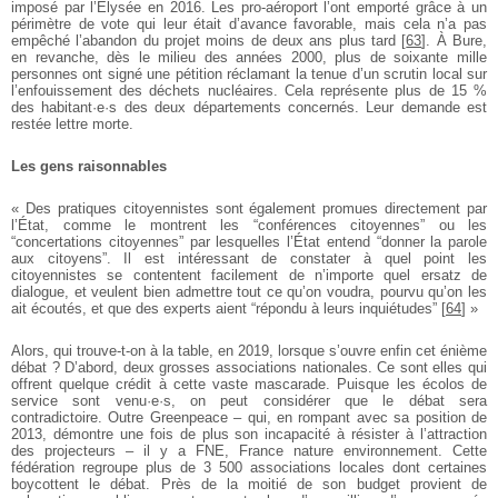
imposé par l’Élysée en 2016. Les pro-aéroport l’ont emporté grâce à un
périmètre de vote qui leur était d’avance favorable, mais cela n’a pas
empêché l’abandon du projet moins de deux ans plus tard
[
63
]
. À Bure,
en revanche, dès le milieu des années 2000, plus de soixante mille
personnes ont signé une pétition réclamant la tenue d’un scrutin local sur
l’enfouissement des déchets nucléaires. Cela représente plus de 15 %
des habitant·e·s des deux départements concernés. Leur demande est
restée lettre morte.
Les gens raisonnables
« Des pratiques citoyennistes sont également promues directement par
l’État, comme le montrent les “conférences citoyennes” ou les
“concertations citoyennes” par lesquelles l’État entend “donner la parole
aux citoyens”. Il est intéressant de constater à quel point les
citoyennistes se contentent facilement de n’importe quel ersatz de
dialogue, et veulent bien admettre tout ce qu’on voudra, pourvu qu’on les
ait écoutés, et que des experts aient “répondu à leurs inquiétudes”
[
64
]
»
Alors, qui trouve-t-on à la table, en 2019, lorsque s’ouvre enfin cet énième
débat ? D’abord, deux grosses associations nationales. Ce sont elles qui
offrent quelque crédit à cette vaste mascarade. Puisque les écolos de
service sont venu·e·s, on peut considérer que le débat sera
contradictoire. Outre Greenpeace – qui, en rompant avec sa position de
2013, démontre une fois de plus son incapacité à résister à l’attraction
des projecteurs – il y a FNE, France nature environnement. Cette
fédération regroupe plus de 3 500 associations locales dont certaines
boycottent le débat. Près de la moitié de son budget provient de