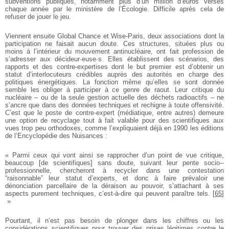
subventions publiques, notamment plus d’un million d’euros versés
chaque année par le ministère de l’Écologie. Difficile après cela de
refuser de jouer le jeu.
Viennent ensuite Global Chance et Wise-Paris, deux associations dont la
participation ne faisait aucun doute. Ces structures, situées plus ou
moins à l’intérieur du mouvement antinucléaire, ont fait profession de
s’adresser aux décideur·euse·s. Elles établissent des scénarios, des
rapports et des contre-expertises dont le but premier est d’obtenir un
statut d’interlocuteurs crédibles auprès des autorités en charge des
politiques énergétiques. La fonction même qu’elles se sont donnée
semble les obliger à participer à ce genre de raout. Leur critique du
nucléaire – ou de la seule gestion actuelle des déchets radioactifs – ne
s’ancre que dans des données techniques et rechigne à toute offensivité.
C’est que le poste de contre-expert (médiatique, entre autres) demeure
une option de recyclage tout à fait valable pour des scientifiques aux
vues trop peu orthodoxes, comme l’expliquaient déjà en 1990 les éditions
de l’Encyclopédie des Nuisances :
« Parmi ceux qui vont ainsi se rapprocher d’un point de vue critique,
beaucoup [de scientifiques] sans doute, suivant leur pente socio-­
professionnelle, chercheront à recycler dans une contestation
“raisonnable” leur statut d’experts, et donc à faire prévaloir une
dénonciation parcellaire de la déraison au pouvoir, s’attachant à ses
aspects purement techniques, c’est-à-dire qui peuvent paraître tels.
[
65
]
»
Pourtant, il n’est pas besoin de plonger dans les chiffres ou les
considérations scientifiques pour trouver des prises légitimes contre le