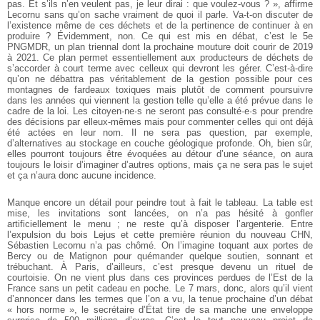
pas. Et s’ils n’en veulent pas, je leur dirai : que voulez-vous ? », affirme
Lecornu sans qu’on sache vraiment de quoi il parle. Va-t-on discuter de
l’existence même de ces déchets et de la pertinence de continuer à en
produire ? Évidemment, non. Ce qui est mis en débat, c’est le 5e
PNGMDR, un plan triennal dont la prochaine mouture doit courir de 2019
à 2021. Ce plan permet essentiellement aux producteurs de déchets de
s’accorder à court terme avec celleux qui devront les gérer. C’est-à-dire
qu’on ne débattra pas véritablement de la gestion possible pour ces
montagnes de fardeaux toxiques mais plutôt de comment poursuivre
dans les années qui viennent la gestion telle qu’elle a été prévue dans le
cadre de la loi. Les citoyen·ne·s ne seront pas consulté·e·s pour prendre
des décisions par elleux-mêmes mais pour commenter celles qui ont déjà
été actées en leur nom. Il ne sera pas question, par exemple,
d’alternatives au stockage en couche géologique profonde. Oh, bien sûr,
elles pourront toujours être évoquées au détour d’une séance, on aura
toujours le loisir d’imaginer d’autres options, mais ça ne sera pas le sujet
et ça n’aura donc aucune incidence.
Manque encore un détail pour peindre tout à fait le tableau. La table est
mise, les invitations sont lancées, on n’a pas hésité à gonfler
artificiellement le menu ; ne reste qu’à disposer l’argenterie. Entre
l’expulsion du bois Lejus et cette première réunion du nouveau CHN,
Sébastien Lecornu n’a pas chômé. On l’imagine toquant aux portes de
Bercy ou de Matignon pour quémander quelque soutien, sonnant et
trébuchant. À Paris, d’ailleurs, c’est presque devenu un rituel de
courtoisie. On ne vient plus dans ces provinces perdues de l’Est de la
France sans un petit cadeau en poche. Le 7 mars, donc, alors qu’il vient
d’annoncer dans les termes que l’on a vu, la tenue prochaine d’un débat
« hors norme », le secrétaire d’État tire de sa manche une enveloppe