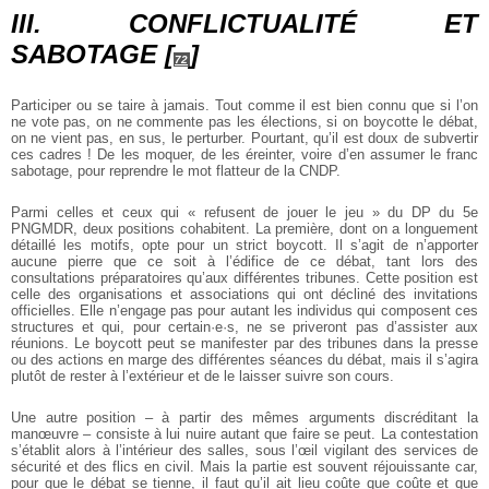
III. CONFLICTUALITÉ ET
SABOTAGE
[
]
72
Participer ou se taire à jamais. Tout comme il est bien connu que si l’on
ne vote pas, on ne commente pas les élections, si on boycotte le débat,
on ne vient pas, en sus, le perturber. Pourtant, qu’il est doux de subvertir
ces cadres ! De les moquer, de les éreinter, voire d’en assumer le franc
sabotage, pour reprendre le mot flatteur de la CNDP.
Parmi celles et ceux qui « refusent de jouer le jeu » du DP du 5e
PNGMDR, deux positions cohabitent. La première, dont on a longuement
détaillé les motifs, opte pour un strict boycott. Il s’agit de n’apporter
aucune pierre que ce soit à l’édifice de ce débat, tant lors des
consultations préparatoires qu’aux différentes tribunes. Cette position est
celle des organisations et associations qui ont décliné des invitations
officielles. Elle n’engage pas pour autant les individus qui composent ces
structures et qui, pour certain·e·s, ne se priveront pas d’assister aux
réunions. Le boycott peut se manifester par des tribunes dans la presse
ou des actions en marge des différentes séances du débat, mais il s’agira
plutôt de rester à l’extérieur et de le laisser suivre son cours.
Une autre position – à partir des mêmes arguments discréditant la
manœuvre – consiste à lui nuire autant que faire se peut. La contestation
s’établit alors à l’intérieur des salles, sous l’œil vigilant des services de
sécurité et des flics en civil. Mais la partie est souvent réjouissante car,
pour que le débat se tienne, il faut qu’il ait lieu coûte que coûte et que